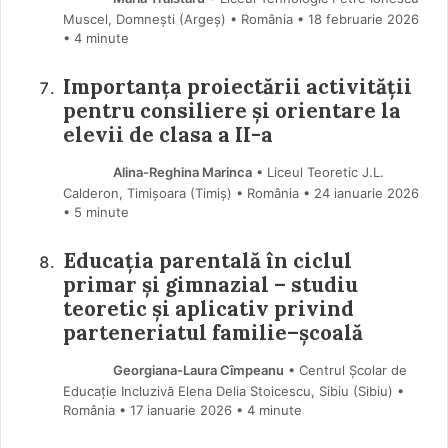
Muscel, Domnești (Argeş) • România
18 februarie 2026
• 4 minute
Importanța proiectării activității
pentru consiliere și orientare la
elevii de clasa a II-a
Alina-Reghina Marinca
• Liceul Teoretic J.L.
Calderon, Timișoara (Timiş) • România
24 ianuarie 2026
• 5 minute
Educația parentală în ciclul
primar și gimnazial – studiu
teoretic și aplicativ privind
parteneriatul familie–școală
Georgiana-Laura Cîmpeanu
• Centrul Școlar de
Educație Incluzivă Elena Delia Stoicescu, Sibiu (Sibiu) •
România
17 ianuarie 2026
• 4 minute