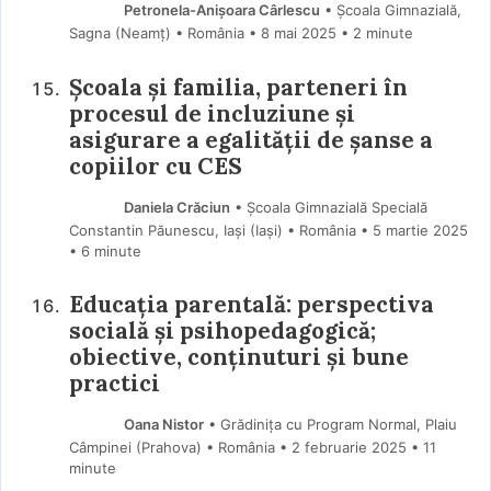
Petronela-Anișoara Cârlescu
• Școala Gimnazială,
Sagna (Neamţ) • România
8 mai 2025
• 2 minute
Școala și familia, parteneri în
procesul de incluziune și
asigurare a egalității de șanse a
copiilor cu CES
Daniela Crăciun
• Școala Gimnazială Specială
Constantin Păunescu, Iași (Iaşi) • România
5 martie 2025
• 6 minute
Educația parentală: perspectiva
socială și psihopedagogică;
obiective, conținuturi și bune
practici
Oana Nistor
• Grădinița cu Program Normal, Plaiu
Câmpinei (Prahova) • România
2 februarie 2025
• 11
minute