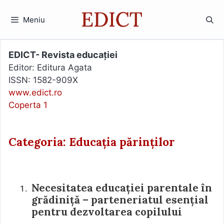
Sari
la
Meniu
conținut
EDICT- Revista educației
Editor: Editura Agata
ISSN: 1582-909X
www.edict.ro
Coperta 1
Categoria: Educația părinților
Necesitatea educației parentale în
grădiniță – parteneriatul esențial
pentru dezvoltarea copilului