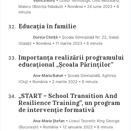
Viorica Borș
• Liceul Tehnologic Liviu Rebreanu,
Maieru (Bistriţa-Năsăud) • România
24 iunie 2023
• 6
minute
Educația în familie
Dorina Chiriță
• Școala Gimnazială Nr. 22, Galați
(Galaţi) • România
11 martie 2023
• 6 minute
Importanța realizării programului
educațional „Școala Părinților”
Ana-Maria Bahat
• Școala Gimnazială, Aghireș
(Cluj) • România
2 martie 2022
• 6 minute
„START – School Transition And
Resilience Training”, un program
de intervenție formativă
Ana-Maria Ștefan
• Liceul Teoretic King George
(Bucureşti) • România
12 ianuarie 2022
• 8 minute