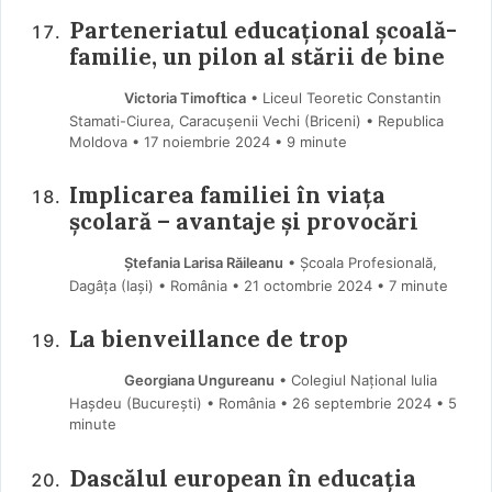
Parteneriatul educațional școală-
familie, un pilon al stării de bine
Victoria Timoftica
• Liceul Teoretic Constantin
Stamati-Ciurea, Caracușenii Vechi (Briceni) • Republica
Moldova
17 noiembrie 2024
• 9 minute
Implicarea familiei în viața
școlară – avantaje și provocări
Ștefania Larisa Răileanu
• Școala Profesională,
Dagâța (Iaşi) • România
21 octombrie 2024
• 7 minute
La bienveillance de trop
Georgiana Ungureanu
• Colegiul Național Iulia
Hașdeu (Bucureşti) • România
26 septembrie 2024
• 5
minute
Dascălul european în educația