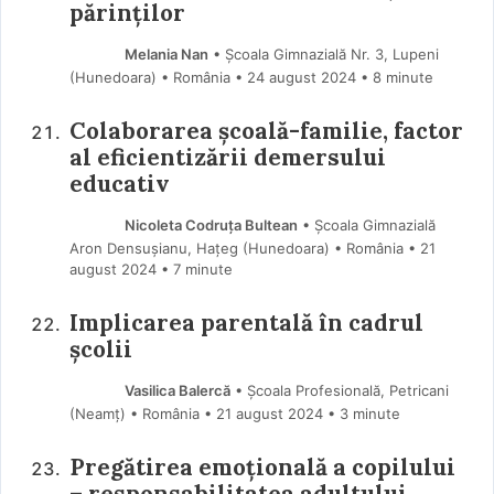
părinților
Melania Nan
• Școala Gimnazială Nr. 3, Lupeni
(Hunedoara) • România
24 august 2024
• 8 minute
Colaborarea școală-familie, factor
al eficientizării demersului
educativ
Nicoleta Codruța Bultean
• Școala Gimnazială
Aron Densușianu, Hațeg (Hunedoara) • România
21
august 2024
• 7 minute
Implicarea parentală în cadrul
școlii
Vasilica Balercă
• Școala Profesională, Petricani
(Neamţ) • România
21 august 2024
• 3 minute
Pregătirea emoțională a copilului
– responsabilitatea adultului