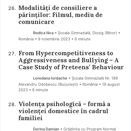
Modalități de consiliere a
părinților: Filmul, mediu de
comunicare
Rodica Ilica
• Școala Gimnazială, Diosig (Bihor) •
România
9 noiembrie 2023
• 6 minute
From Hypercompetitiveness to
Aggressiveness and Bullying – A
Case Study of Preteens’ Behaviour
Loredana Iordache
• Școala Gimnazială Nr. 189
Alexandru Odobescu (Bucureşti) • România
19 august
2023
• 9 minute
Violența psihologică – formă a
violenței domestice în cadrul
familiei
Dorina Damian
• Grădinița cu Program Normal