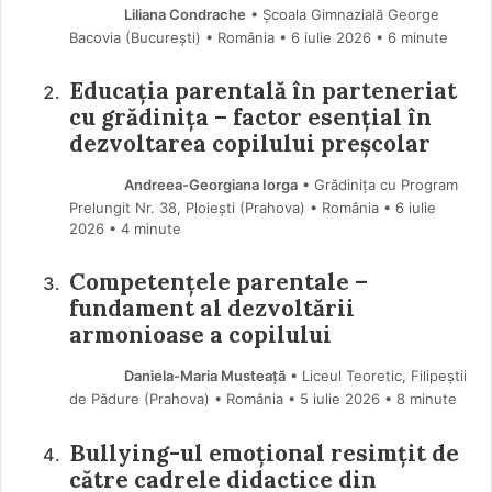
Liliana Condrache
• Școala Gimnazială George
Bacovia (Bucureşti) • România
6 iulie 2026
• 6 minute
Educația parentală în parteneriat
cu grădinița – factor esențial în
dezvoltarea copilului preșcolar
Andreea-Georgiana Iorga
• Grădinița cu Program
Prelungit Nr. 38, Ploiești (Prahova) • România
6 iulie
2026
• 4 minute
Competențele parentale –
fundament al dezvoltării
armonioase a copilului
Daniela-Maria Musteață
• Liceul Teoretic, Filipeștii
de Pădure (Prahova) • România
5 iulie 2026
• 8 minute
Bullying-ul emoțional resimțit de
către cadrele didactice din