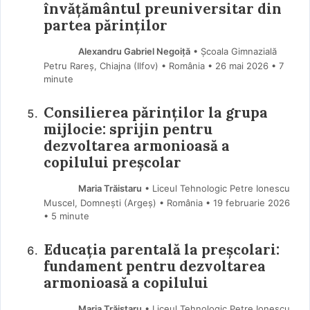
învățământul preuniversitar din
partea părinților
Alexandru Gabriel Negoiță
• Școala Gimnazială
Petru Rareș, Chiajna (Ilfov) • România
26 mai 2026
• 7
minute
Consilierea părinților la grupa
mijlocie: sprijin pentru
dezvoltarea armonioasă a
copilului preșcolar
Maria Trăistaru
• Liceul Tehnologic Petre Ionescu
Muscel, Domnești (Argeş) • România
19 februarie 2026
• 5 minute
Educația parentală la preșcolari:
fundament pentru dezvoltarea
armonioasă a copilului
Maria Trăistaru
• Liceul Tehnologic Petre Ionescu