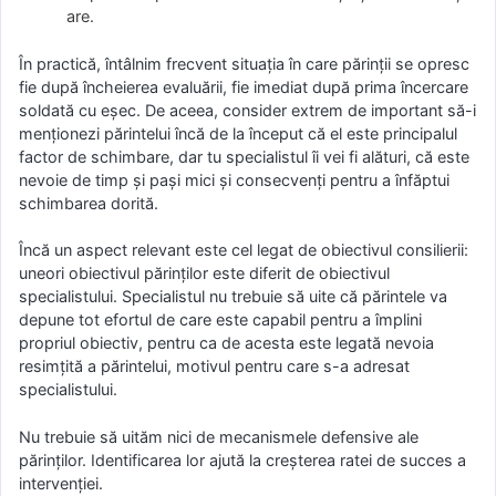
are.
În practică, întâlnim frecvent situația în care părinții se opresc
fie după încheierea evaluării, fie imediat după prima încercare
soldată cu eșec. De aceea, consider extrem de important să-i
menționezi părintelui încă de la început că el este principalul
factor de schimbare, dar tu specialistul îi vei fi alături, că este
nevoie de timp și pași mici și consecvenți pentru a înfăptui
schimbarea dorită.
Încă un aspect relevant este cel legat de obiectivul consilierii:
uneori obiectivul părinților este diferit de obiectivul
specialistului. Specialistul nu trebuie să uite că părintele va
depune tot efortul de care este capabil pentru a împlini
propriul obiectiv, pentru ca de acesta este legată nevoia
resimțită a părintelui, motivul pentru care s-a adresat
specialistului.
Nu trebuie să uităm nici de mecanismele defensive ale
părinților. Identificarea lor ajută la creșterea ratei de succes a
intervenției.