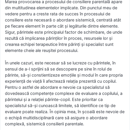
Marea provocarea a procesului de consiliere parentală apare
din multitudinea elementelor implicate. Din punctul meu de
vedere pentru a creste rata de succes în procesului de
consiliere este necesară o abordare sistemică, centrată atât
pe fiecare element în parte cât și legăturile dintre elemente.
Sigur, părintele este principalul factor de schimbare, de unde
rezultă că implicarea părinților în proces, resursele lor și
crearea echipei terapeutice între părinți și specialist sunt
elemente cheie ale reușitei procesului.
În unele cazuri, este necesar să se lucreze cu părintele, în
sensul de a-l sprijini să se descopere pe sine în rolul de
părinte, să-și constientizeze emoțiile și modul în care propria
experiență de viață îi afectează relația prezentă cu copilul.
Pentru o astfel de abordare e nevoie ca specialistul să
dovedească competențe complexe de evaluare a copilului, a
părintelui și a relației părinte-copil. Este prioritar ca
specialistul să-și cunoască limitele, să identifice ce tip de
evaluare poate realiza. În opinia mea, în școală este nevoie de
o echipă multidisciplinară care să asigure o abordare
complexă, sistemică consilierii parentale.