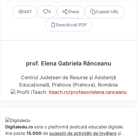
497
0
Share
Copiați URL
Descărcați PDF
PDF
prof. Elena Gabriela Rânceanu
Centrul Județean de Resurse și Asistență
Educațională, Prahova (Prahova), România
Profil iTeach:
iteach.ro/profesor/elena.ranceanu
Digitaledu.ro
este o platformă dedicată educației digitale.
Are peste
15.000
de
sugestii de activități de învățare
și