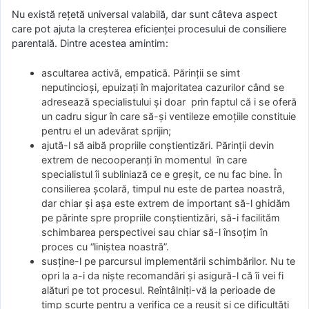
Nu există rețetă universal valabilă, dar sunt câteva aspect
care pot ajuta la creșterea eficienței procesului de consiliere
parentală. Dintre acestea amintim:
ascultarea activă, empatică. Părinții se simt
neputincioși, epuizați în majoritatea cazurilor când se
adresează specialistului și doar prin faptul că i se oferă
un cadru sigur în care să-și ventileze emoțiile constituie
pentru el un adevărat sprijin;
ajută-l să aibă propriile conștientizări. Părinții devin
extrem de necooperanți în momentul în care
specialistul îi subliniază ce e greșit, ce nu fac bine. În
consilierea școlară, timpul nu este de partea noastră,
dar chiar și așa este extrem de important să-l ghidăm
pe părinte spre propriile conștientizări, să-i facilităm
schimbarea perspectivei sau chiar să-l însoțim în
proces cu “liniștea noastră”.
susține-l pe parcursul implementării schimbărilor. Nu te
opri la a-i da niște recomandări și asigură-l că îi vei fi
alături pe tot procesul. Reîntâlniți-vă la perioade de
timp scurte pentru a verifica ce a reușit și ce dificultăți