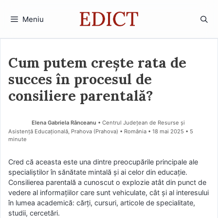
Sari
la
Meniu
conținut
Cum putem crește rata de
succes în procesul de
consiliere parentală?
Elena Gabriela Rânceanu
• Centrul Județean de Resurse și
Asistență Educațională, Prahova (Prahova) • România
18 mai 2025
• 5
minute
Cred că aceasta este una dintre preocupările principale ale
specialiștilor în sănătate mintală și ai celor din educație.
Consilierea parentală a cunoscut o explozie atât din punct de
vedere al informațiilor care sunt vehiculate, cât și al interesului
în lumea academică: cărți, cursuri, articole de specialitate,
studii, cercetări.