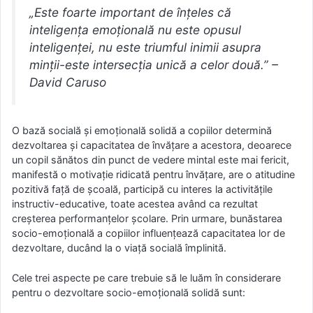
„Este foarte important de înțeles că
inteligența emoțională nu este opusul
inteligenței, nu este triumful inimii asupra
minții-este intersecția unică a celor două.” –
David Caruso
O bază socială și emoțională solidă a copiilor determină
dezvoltarea și capacitatea de învățare a acestora, deoarece
un copil sănătos din punct de vedere mintal este mai fericit,
manifestă o motivație ridicată pentru învățare, are o atitudine
pozitivă față de școală, participă cu interes la activitățile
instructiv-educative, toate acestea având ca rezultat
creșterea performanțelor școlare. Prin urmare, bunăstarea
socio-emoțională a copiilor influențează capacitatea lor de
dezvoltare, ducând la o viață socială împlinită.
Cele trei aspecte pe care trebuie să le luăm în considerare
pentru o dezvoltare socio-emoțională solidă sunt: