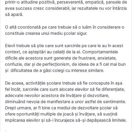
printr-o atitudine pozitivă, perseverentă, empatică, șansele de
avea success cresc considerabil, iar rezultatele nu vor întârzia
să apară.
O altă coordonată pe care trebuie să o luăm în considerare o
constituie crearea unui mediu școlar sigur.
Elevii trebuie să știe care sunt sarcinile pe care le au în acest
context, ce așteptări au ceilalți de la ei. Comportamentele
dificile ale acestora sunt generate de frustrare, anxietate,
confuzie, dar și de perfecționism, de ideea de a fi cel mai bun
și dificultatea de a găsi colegi cu interese similare.
De aceea, activitățile școlare trebuie să fie concepute în așa
fel încât, sarcinile care sunt alocate elevilor să fie diferențiate,
adecvate nevoilor acestora de învățare și dezvoltare,
diminuând nevoia de manifestare a unor astfel de sentimente.
Drept urmare, ar fi bine ca mediul de dezvoltare școlar să
ofere oportunități multiple de joacă și învățare, să susțină
implicarea elevilor și să-i încurajeze să-și depășească limitele.