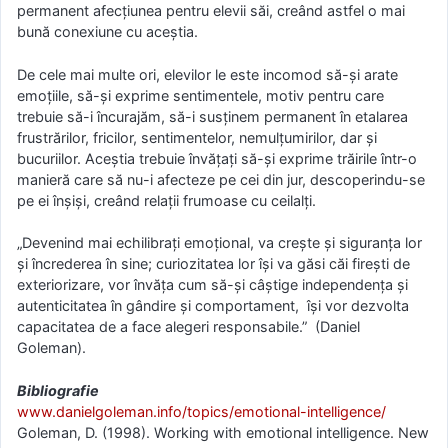
permanent afecțiunea pentru elevii săi, creând astfel o mai
bună conexiune cu aceștia.
De cele mai multe ori, elevilor le este incomod să-și arate
emoțiile, să-și exprime sentimentele, motiv pentru care
trebuie să-i încurajăm, să-i susținem permanent în etalarea
frustrărilor, fricilor, sentimentelor, nemulțumirilor, dar și
bucuriilor. Aceștia trebuie învățați să-și exprime trăirile într-o
manieră care să nu-i afecteze pe cei din jur, descoperindu-se
pe ei înșiși, creând relații frumoase cu ceilalți.
„Devenind mai echilibrați emoțional, va crește și siguranța lor
și încrederea în sine; curiozitatea lor își va găsi căi firești de
exteriorizare, vor învăța cum să-și câștige independența și
autenticitatea în gândire și comportament, își vor dezvolta
capacitatea de a face alegeri responsabile.” (Daniel
Goleman).
Bibliografie
www.danielgoleman.info/topics/emotional-intelligence/
Goleman, D. (1998). Working with emotional intelligence. New