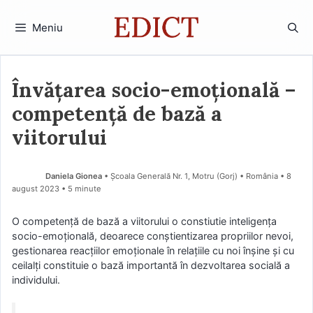
Sari
la
Meniu
conținut
Învățarea socio-emoțională –
competență de bază a
viitorului
Daniela Gionea
• Școala Generală Nr. 1, Motru (Gorj) • România
8
august 2023
• 5 minute
O competență de bază a viitorului o constiutie inteligența
socio-emoțională, deoarece conștientizarea propriilor nevoi,
gestionarea reacțiilor emoționale în relațiile cu noi înșine și cu
ceilalți constituie o bază importantă în dezvoltarea socială a
individului.