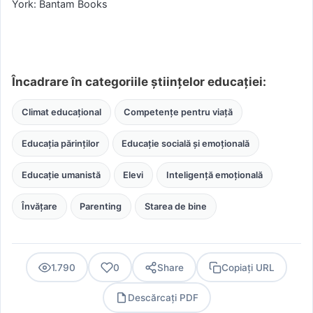
York: Bantam Books
Încadrare în categoriile științelor educației:
Climat educațional
Competențe pentru viață
Educația părinților
Educație socială și emoțională
Educație umanistă
Elevi
Inteligență emoțională
Învățare
Parenting
Starea de bine
1.790
0
Share
Copiați URL
Descărcați PDF
PDF