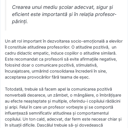
Crearea unui mediu școlar adecvat, sigur și
eficient este importantă și în relația profesor-
părinți.
Un alt rol important în dezvoltarea socio-emoțională a elevilor
îl constituie atitudinea profesorilor. O atitudine pozitivă, un
cadru didactic empatic, induce copiilor o atitudine similară.
Este recomandat ca profesorii să evite afirmațiile negative,
folosind doar o comunicare pozitivă, stimulativă,
încurajatoare, urmărind consolidarea încrederii în sine,
acceptarea provocărilor fără teama de eșec.
Totodată, trebuie să facem apel la comunicarea pozitivă
nonverbală deoarece, un zâmbet, o mângâiere, o îmbrățișare
au efecte neașteptate și multiple, oferindu-i copilului rădăcini
și aripi. Felul în care un profesor vorbește și se comportă
influențează semnificativ atitudinea și comportamentul
copilului. Un ton cald, adecvat, dar ferm este necesar chiar și
în situații dificile. Dascălul trebuie să-și dovedească