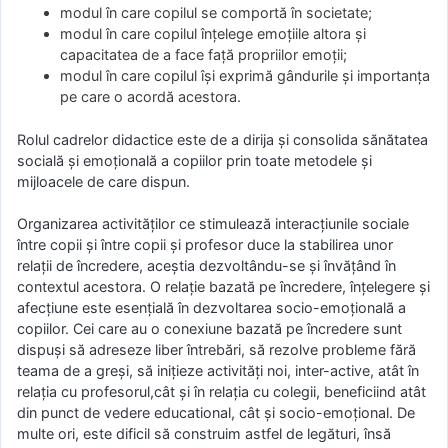
modul în care copilul se comportă în societate;
modul în care copilul înțelege emoțiile altora și
capacitatea de a face față propriilor emoții;
modul în care copilul își exprimă gândurile și importanța
pe care o acordă acestora.
Rolul cadrelor didactice este de a dirija și consolida sănătatea
socială și emoțională a copiilor prin toate metodele și
mijloacele de care dispun.
Organizarea activităților ce stimulează interacțiunile sociale
între copii și între copii și profesor duce la stabilirea unor
relații de încredere, aceștia dezvoltându-se și învățând în
contextul acestora. O relație bazată pe încredere, înțelegere și
afecțiune este esențială în dezvoltarea socio-emoțională a
copiilor. Cei care au o conexiune bazată pe încredere sunt
dispuși să adreseze liber întrebări, să rezolve probleme fără
teama de a greși, să inițieze activități noi, inter-active, atât în
relația cu profesorul,cât și în relația cu colegii, beneficiind atât
din punct de vedere educational, cât și socio-emoțional. De
multe ori, este dificil să construim astfel de legături, însă