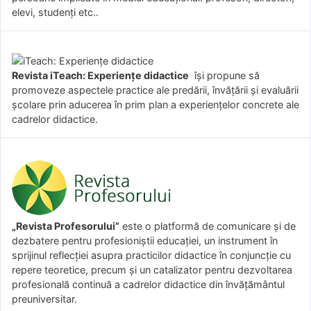
elevi, studenți etc..
Revista iTeach: Experienţe didactice
îşi propune să
promoveze aspectele practice ale predării, învăţării şi evaluării
şcolare prin aducerea în prim plan a experienţelor concrete ale
cadrelor didactice.
„Revista Profesorului”
este o platformă de comunicare și de
dezbatere pentru profesioniștii educației, un instrument în
sprijinul reflecției asupra practicilor didactice în conjuncție cu
repere teoretice, precum și un catalizator pentru dezvoltarea
profesională continuă a cadrelor didactice din învățământul
preuniversitar.