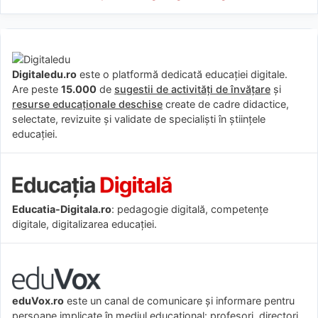
Digitaledu.ro
este o platformă dedicată educației digitale.
Are peste
15.000
de
sugestii de activități de învățare
și
resurse educaționale deschise
create de cadre didactice,
selectate, revizuite și validate de specialiști în științele
educației.
Educatia-Digitala.ro
: pedagogie digitală, competențe
digitale, digitalizarea educației.
eduVox.ro
este un canal de comunicare și informare pentru
persoane implicate în mediul educațional: profesori, directori,