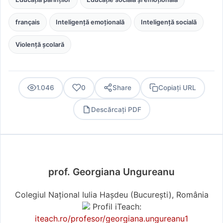
français
Inteligență emoțională
Inteligență socială
Violență școlară
1.046
0
Share
Copiați URL
Descărcați PDF
PDF
prof. Georgiana Ungureanu
Colegiul Național Iulia Hașdeu (Bucureşti), România
Profil iTeach:
iteach.ro/profesor/georgiana.ungureanu1