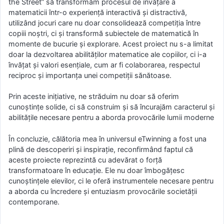
the Street” să transformăm procesul de învățare a
matematicii într-o experiență interactivă și distractivă,
utilizând jocuri care nu doar consolidează competiția între
copiii noștri, ci și transformă subiectele de matematică în
momente de bucurie și explorare. Acest proiect nu s-a limitat
doar la dezvoltarea abilităților matematice ale copiilor, ci i-a
învățat și valori esențiale, cum ar fi colaborarea, respectul
reciproc și importanța unei competiții sănătoase.
Prin aceste inițiative, ne străduim nu doar să oferim
cunoștințe solide, ci să construim și să încurajăm caracterul și
abilitățile necesare pentru a aborda provocările lumii moderne
În concluzie, călătoria mea în universul eTwinning a fost una
plină de descoperiri și inspirație, reconfirmând faptul că
aceste proiecte reprezintă cu adevărat o forță
transformatoare în educație. Ele nu doar îmbogățesc
cunoștințele elevilor, ci le oferă instrumentele necesare pentru
a aborda cu încredere și entuziasm provocările societății
contemporane.