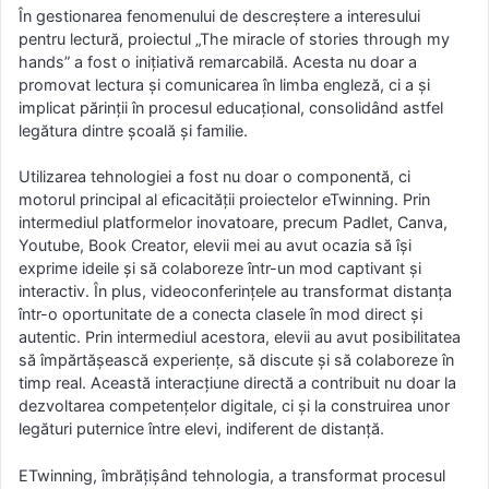
În gestionarea fenomenului de descreștere a interesului
pentru lectură, proiectul „The miracle of stories through my
hands” a fost o inițiativă remarcabilă. Acesta nu doar a
promovat lectura și comunicarea în limba engleză, ci a şi
implicat părinții în procesul educațional, consolidând astfel
legătura dintre școală și familie.
Utilizarea tehnologiei a fost nu doar o componentă, ci
motorul principal al eficacității proiectelor eTwinning. Prin
intermediul platformelor inovatoare, precum Padlet, Canva,
Youtube, Book Creator, elevii mei au avut ocazia să își
exprime ideile și să colaboreze într-un mod captivant și
interactiv. În plus, videoconferințele au transformat distanța
într-o oportunitate de a conecta clasele în mod direct și
autentic. Prin intermediul acestora, elevii au avut posibilitatea
să împărtășească experiențe, să discute și să colaboreze în
timp real. Această interacțiune directă a contribuit nu doar la
dezvoltarea competențelor digitale, ci și la construirea unor
legături puternice între elevi, indiferent de distanță.
ETwinning, îmbrățișând tehnologia, a transformat procesul