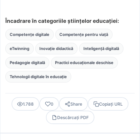
Încadrare în categoriile științelor educației:
Competențe digitale
Competențe pentru viață
eTwinning
Inovație didactică
Inteligență digitală
Pedagogie digitală
Practici educaționale deschise
Tehnologii digitale în educație
1.788
0
Share
Copiați URL
Descărcați PDF
PDF