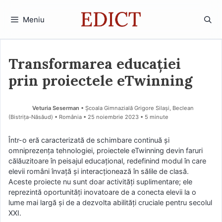
Sari
la
Meniu
conținut
Transformarea educației
prin proiectele eTwinning
Veturia Seserman
• Școala Gimnazială Grigore Silași, Beclean
(Bistriţa-Năsăud) • România
25 noiembrie 2023
• 5 minute
Într-o eră caracterizată de schimbare continuă și
omniprezența tehnologiei, proiectele eTwinning devin faruri
călăuzitoare în peisajul educațional, redefinind modul în care
elevii români învață și interacționează în sălile de clasă.
Aceste proiecte nu sunt doar activități suplimentare; ele
reprezintă oportunități inovatoare de a conecta elevii la o
lume mai largă și de a dezvolta abilități cruciale pentru secolul
XXI.