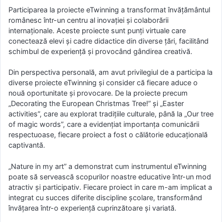
Participarea la proiecte eTwinning a transformat învățământul
românesc într-un centru al inovației și colaborării
internaționale. Aceste proiecte sunt punți virtuale care
conectează elevi și cadre didactice din diverse țări, facilitând
schimbul de experiență și provocând gândirea creativă.
Din perspectiva personală, am avut privilegiul de a participa la
diverse proiecte eTwinning și consider că fiecare aduce o
nouă oportunitate și provocare. De la proiecte precum
„Decorating the European Christmas Tree!” și „Easter
activities”, care au explorat tradițiile culturale, până la „Our tree
of magic words”, care a evidențiat importanța comunicării
respectuoase, fiecare proiect a fost o călătorie educațională
captivantă.
„Nature in my art” a demonstrat cum instrumentul eTwinning
poate să servească scopurilor noastre educative într-un mod
atractiv și participativ. Fiecare proiect in care m-am implicat a
integrat cu succes diferite discipline școlare, transformând
învățarea într-o experiență cuprinzătoare și variată.