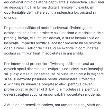
educațional într-o călătorie captivantă și interactivă. Elevii mei
au descoperit că, în lumea digitală, limitele nu există, iar
oportunitățile de învățare sunt la îndemâna lor, oricând și
oriunde.
Pe parcursul călătoriei mele în universul eTwinning, am
descoperit că aceste proiecte nu sunt doar o modalitate de a
preda și învăța, ci sunt, într-adevăr, o sursă inepuizabilă de
inspirație. Impactul pozitiv al acestor proiecte nu se resimte
doar la nivelul sălilor de clasă, ci se extinde în comunitatea
școlară și, într-un final, în societatea în ansamblu.
Prin intermediul proiectelor eTwinning, sălile de clasă au
devenit spații dinamice de învățare, unde elevii sunt încurajați
să-și exploreze curiozitatea, să-și pună imaginația în mișcare
și să-și dezvolte pasiunea pentru cunoaștere. Proiectele
eTwinning nu numai că pregătesc elevii pentru a deveni
profesioniști în domeniul STEM, ci îi modelează și pentru a
deveni cetățeni activi și responsabili în societatea modernă.
Alături de partenerii de proiect, am urmărit ca prin „Math on