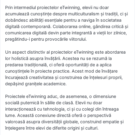
Prin intermediul proiectelor eTwinning, elevii nu doar
acumulează cunoștințe despre multiculturalism și tradiții, ci și
dobândesc abilități esențiale pentru a naviga în societatea
digitală contemporană. Colaborarea online, gândirea critică și
comunicarea digitală devin parte integrantă a vieții lor zilnice,
pregătindu-i pentru provocările viitorului.
Un aspect distinctiv al proiectelor eTwinning este abordarea
lor holistică asupra învățării. Acestea nu se rezumă la
predarea tradițională, ci oferă oportunități de a aplica
cunoștințele în proiecte practice. Acest mod de învățare
încurajează creativitatea și construirea de înțelesuri proprii,
depășind granițele academice.
Proiectele eTwinning aduc, de asemenea, o dimensiune
socială puternică în sălile de clasă. Elevii nu doar
interacționează cu tehnologia, ci și cu colegi din întreaga
lume. Această conexiune directă oferă o perspectivă
valoroasă asupra diversității globale, construind empatie și
înțelegere între elevi de diferite origini și culturi.