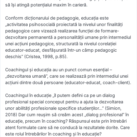
să îşi atingă potenţialul maxim în carieră.
Conform dicţionarului de pedagogie, educaţia este
„activitatea psihosocială proiectată la nivelul unor finalităţi
pedagogice care vizează realizarea funcţiei de formare-
dezvoltare permanentă a personalităţii umane prin intermediul
unei acţiuni pedagogice, structurată la nivelul corelaţiei
educator-educat, desfăşurată într-un câmp pedagogic
deschis” (Cristea, 1998, p.85).
Coachingul şi educaţia au un punct comun esenţial –
„dezvoltarea umană”, care se realizează prin intermediul unei
acţiuni dintre două persoane (educator-educat, coach-client).
Coachingul în educaţie „îl putem defini ca pe un dialog
profesional special conceput pentru a ajuta la dezvoltarea
unor abilităţi profesionale specifice studenţilor…” (Simion,
2018) Dar cum reuşim să creăm acest „dialog profesional” în
educaţie, precum în coaching? Răspunsul este prin întrebări
atent formulate care să ne conducă la rezultatele dorite. Care
este rolul întrebărilor în coaching şi în educaţie?