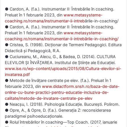
● Cardon, A. (f.a.). Instrumentar II: Întrebările în coaching.
Preluat în 1 februarie 2023, din
www.metasysteme-
coaching.ro/romana/instrumentar-ii-intreb
ările-in-coaching/
● Cardon, A. (f.a.). Instrumentar II: Întrebările în coaching.
Preluat în 1 februarie 2023, din
www.metasysteme-
coaching.ro/romana/instrumentar-ii-intrebările-in-coaching/
● Cristea, S. (1998). Dicţionar de Termeni Pedagogici. Editura
Didactică şi Pedagogică, R.A.
● Cuciureanu, M., Alecu, G., & Badea, D. (2014). CULTURA
ELEVILOR ȘI ÎNVĂŢAREA. Institutul de Ştiinţe ale Educaţiei.
www.ise.ro/wp-content/uploads/2015/08/Cultura-elevilor-si-
invatarea.pdf
● Metode de învățare centrate pe elev. (f.a.). Preluat în 1
februarie 2023, din
www.didactform.snsh.ro/baza-de-date-
online-cu-bune-practici-pentru-educatie-incluziva-de-
calitate/metode-de-invatare-centrate-pe-elev
● Neacşu, I. (2018). Psihologia Educaţie. Bucureşti. Polirom.
● Opre, A., & Opre, D. (f.a.). Generația Z: reconsiderarea
paradigmei psihoeducaționale.
● Rolul întrebărilor în coaching—Top Coach. (2017, ianuarie