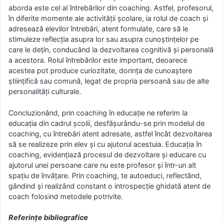
aborda este cel al întrebărilor din coaching. Astfel, profesorul,
în diferite momente ale activităţii şcolare, ia rolul de coach şi
adresează elevilor întrebări, atent formulate, care să le
stimuleze reflecţia asupra lor sau asupra cunoştinţelor pe
care le deţin, conducând la dezvoltarea cognitivă şi personală
a acestora. Rolul întrebărilor este important, deoarece
acestea pot produce curiozitate, dorinţa de cunoaştere
ştiinţifică sau comună, legat de propria persoană sau de alte
personalităţi culturale.
Concluzionând, prin coaching în educație ne referim la
educaţia din cadrul şcolii, desfăşurându-se prin modelul de
coaching, cu întrebări atent adresate, astfel încât dezvoltarea
să se realizeze prin elev şi cu ajutorul acestuia. Educaţia în
coaching, evidenţiază procesul de dezvoltare şi educare cu
ajutorul unei persoane care nu este profesor şi într-un alt
spaţiu de învăţare. Prin coaching, te autoeduci, reflectând,
gândind şi realizând constant o introspecție ghidată atent de
coach folosind metodele potrivite.
Referinţe bibliografice