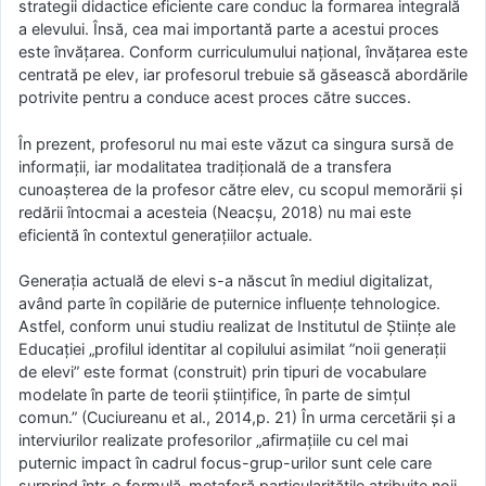
strategii didactice eficiente care conduc la formarea integrală
a elevului. Însă, cea mai importantă parte a acestui proces
este învăţarea. Conform curriculumului naţional, învăţarea este
centrată pe elev, iar profesorul trebuie să găsească abordările
potrivite pentru a conduce acest proces către succes.
În prezent, profesorul nu mai este văzut ca singura sursă de
informaţii, iar modalitatea tradiţională de a transfera
cunoaşterea de la profesor către elev, cu scopul memorării şi
redării întocmai a acesteia (Neacşu, 2018) nu mai este
eficientă în contextul generaţiilor actuale.
Generaţia actuală de elevi s-a născut în mediul digitalizat,
având parte în copilărie de puternice influenţe tehnologice.
Astfel, conform unui studiu realizat de Institutul de Ştiinţe ale
Educaţiei „profilul identitar al copilului asimilat ”noii generaţii
de elevi” este format (construit) prin tipuri de vocabulare
modelate în parte de teorii știinţifice, în parte de simţul
comun.” (Cuciureanu et al., 2014,p. 21) În urma cercetării şi a
interviurilor realizate profesorilor „afirmaţiile cu cel mai
puternic impact în cadrul focus-grup-urilor sunt cele care
surprind într-o formulă-metaforă particularităţile atribuite noii