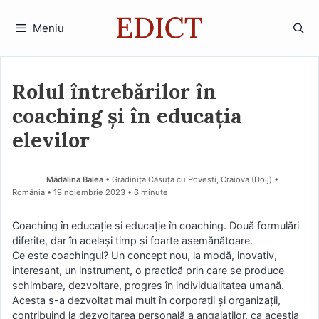
Sari
la
Meniu
conținut
Rolul întrebărilor în
coaching și în educația
elevilor
Mădălina Balea
• Grădinița Căsuța cu Povești, Craiova (Dolj) •
România
19 noiembrie 2023
• 6 minute
Coaching în educaţie şi educaţie în coaching. Două formulări
diferite, dar în acelaşi timp şi foarte asemănătoare.
Ce este coachingul? Un concept nou, la modă, inovativ,
interesant, un instrument, o practică prin care se produce
schimbare, dezvoltare, progres în individualitatea umană.
Acesta s-a dezvoltat mai mult în corporaţii şi organizaţii,
contribuind la dezvoltarea personală a angajaţilor, ca aceştia