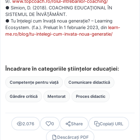
9).
www.topcoach.ro/rolul-intrebarilor-coaching/
● Simion, D. (2018). COACHING EDUCAŢIONAL ÎN
SISTEMUL DE ÎNVĂŢĂMÂNT.
● Tu înțelegi cum învață noua generație? – Learning
Ecosystem. (f.a.). Preluat în 1 februarie 2023, din
learn-
me.ro/blog/tu-intelegi-cum-invata-noua-generatie/
Încadrare în categoriile științelor educației:
Competențe pentru viață
Comunicare didactică
Gândire critică
Mentorat
Proces didactic
2.076
0
Share
Copiați URL
Descărcați PDF
PDF