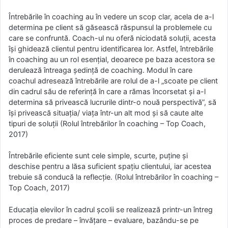
Întrebările în coaching au în vedere un scop clar, acela de a-l
determina pe client să găsească răspunsul la problemele cu
care se confruntă. Coach-ul nu oferă niciodată soluţii, acesta
îşi ghidează clientul pentru identificarea lor. Astfel, întrebările
în coaching au un rol esenţial, deoarece pe baza acestora se
derulează întreaga şedinţă de coaching. Modul în care
coachul adresează întrebările are rolul de a-l „scoate pe client
din cadrul său de referinţă în care a rămas încorsetat şi a-l
determina să privească lucrurile dintr-o nouă perspectivă”, să
îşi privească situaţia/ viaţa într-un alt mod şi să caute alte
tipuri de soluţii (Rolul întrebărilor în coaching – Top Coach,
2017)
Întrebările eficiente sunt cele simple, scurte, puţine şi
deschise pentru a lăsa suficient spaţiu clientului, iar acestea
trebuie să conducă la reflecţie. (Rolul întrebărilor în coaching –
Top Coach, 2017)
Educaţia elevilor în cadrul şcolii se realizează printr-un întreg
proces de predare – învăţare – evaluare, bazându-se pe