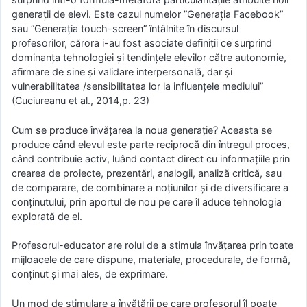
generaţii de elevi. Este cazul numelor ”Generaţia Facebook”
sau ”Generaţia touch-screen” întâlnite în discursul
profesorilor, cărora i-au fost asociate definiţii ce surprind
dominanţa tehnologiei și tendinţele elevilor către autonomie,
afirmare de sine și validare interpersonală, dar și
vulnerabilitatea /sensibilitatea lor la influenţele mediului”
(Cuciureanu et al., 2014,p. 23)
Cum se produce învățarea la noua generaţie? Aceasta se
produce când elevul este parte reciprocă din întregul proces,
când contribuie activ, luând contact direct cu informațiile prin
crearea de proiecte, prezentări, analogii, analiză critică, sau
de comparare, de combinare a noțiunilor și de diversificare a
conținutului, prin aportul de nou pe care îl aduce tehnologia
explorată de el.
Profesorul-educator are rolul de a stimula învăţarea prin toate
mijloacele de care dispune, materiale, procedurale, de formă,
conţinut şi mai ales, de exprimare.
Un mod de stimulare a învăţării pe care profesorul îl poate