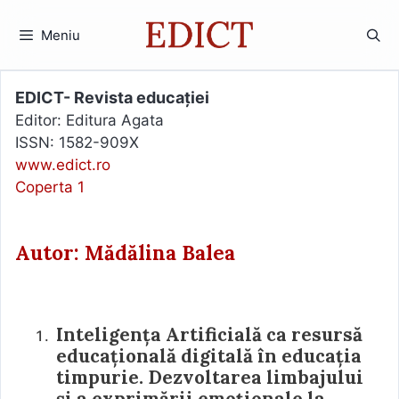
Sari
la
Meniu
conținut
EDICT- Revista educației
Editor: Editura Agata
ISSN: 1582-909X
www.edict.ro
Coperta 1
Autor: Mădălina Balea
Inteligența Artificială ca resursă
educațională digitală în educația
timpurie. Dezvoltarea limbajului
și a exprimării emoționale la