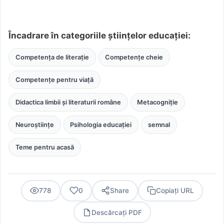
Încadrare în categoriile științelor educației:
Competența de literație
Competențe cheie
Competențe pentru viață
Didactica limbii și literaturii române
Metacogniție
Neuroștiințe
Psihologia educației
semnal
Teme pentru acasă
778
0
Share
Copiați URL
Descărcați PDF
PDF