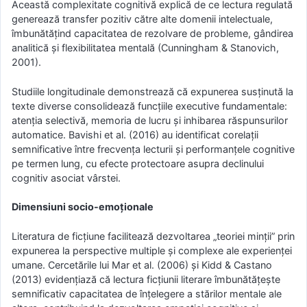
Această complexitate cognitivă explică de ce lectura regulată
generează transfer pozitiv către alte domenii intelectuale,
îmbunătățind capacitatea de rezolvare de probleme, gândirea
analitică și flexibilitatea mentală (Cunningham & Stanovich,
2001).
Studiile longitudinale demonstrează că expunerea susținută la
texte diverse consolidează funcțiile executive fundamentale:
atenția selectivă, memoria de lucru și inhibarea răspunsurilor
automatice. Bavishi et al. (2016) au identificat corelații
semnificative între frecvența lecturii și performanțele cognitive
pe termen lung, cu efecte protectoare asupra declinului
cognitiv asociat vârstei.
Dimensiuni socio-emoționale
Literatura de ficțiune facilitează dezvoltarea „teoriei minții” prin
expunerea la perspective multiple și complexe ale experienței
umane. Cercetările lui Mar et al. (2006) și Kidd & Castano
(2013) evidențiază că lectura ficțiunii literare îmbunătățește
semnificativ capacitatea de înțelegere a stărilor mentale ale