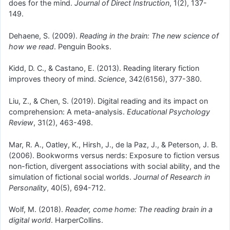
does for the mind.
Journal of Direct Instruction
, 1(2), 137-
149.
Dehaene, S. (2009).
Reading in the brain: The new science of
how we read
. Penguin Books.
Kidd, D. C., & Castano, E. (2013). Reading literary fiction
improves theory of mind.
Science
, 342(6156), 377-380.
Liu, Z., & Chen, S. (2019). Digital reading and its impact on
comprehension: A meta-analysis.
Educational Psychology
Review
, 31(2), 463-498.
Mar, R. A., Oatley, K., Hirsh, J., de la Paz, J., & Peterson, J. B.
(2006). Bookworms versus nerds: Exposure to fiction versus
non-fiction, divergent associations with social ability, and the
simulation of fictional social worlds.
Journal of Research in
Personality
, 40(5), 694-712.
Wolf, M. (2018).
Reader, come home: The reading brain in a
digital world
. HarperCollins.