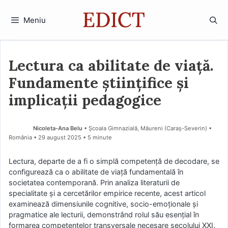
Sari
la
Meniu
conținut
Lectura ca abilitate de viață.
Fundamente științifice și
implicații pedagogice
Nicoleta-Ana Belu
• Școala Gimnazială, Măureni (Caraş-Severin) •
România
29 august 2025
• 5 minute
Lectura, departe de a fi o simplă competență de decodare, se
configurează ca o abilitate de viață fundamentală în
societatea contemporană. Prin analiza literaturii de
specialitate și a cercetărilor empirice recente, acest articol
examinează dimensiunile cognitive, socio-emoționale și
pragmatice ale lecturii, demonstrând rolul său esențial în
formarea competențelor transversale necesare secolului XXI.