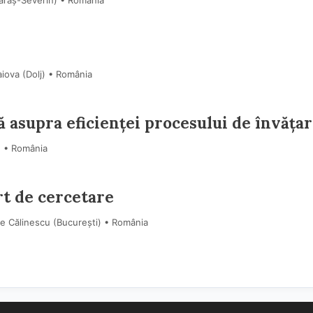
araş-Severin) • România
iova (Dolj) • România
ă asupra eficienței procesului de învăța
) • România
rt de cercetare
e Călinescu (Bucureşti) • România