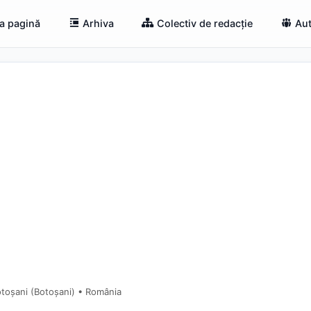
a pagină
Arhiva
Colectiv de redacție
Aut
otoșani (Botoşani) • România