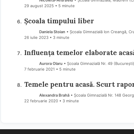
Nicoleta-Ana Belu
• Școala Gimnazială, Măureni (C
29 august 2025
• 5 minute
Școala timpului liber
Daniela Stoian
• Școala Gimnazială Ion Creangă, Cra
26 iulie 2023
• 3 minute
Influența temelor elaborate acas
Aurora Olaru
• Școala Gimnazială Nr. 49 (Bucureşti
7 februarie 2021
• 5 minute
Temele pentru acasă. Scurt rapo
Alexandra Brahă
• Școala Gimnazială Nr. 148 Georg
22 februarie 2020
• 3 minute