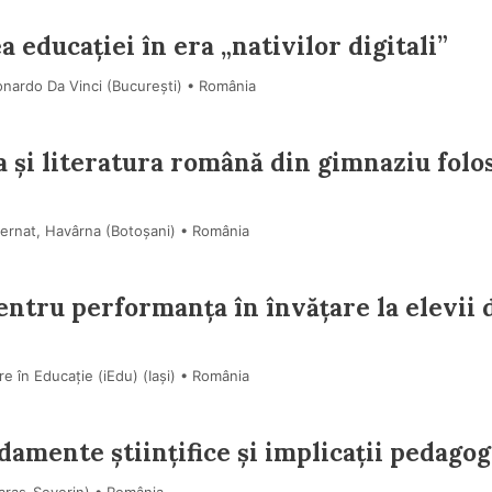
educației în era „nativilor digitali”
onardo Da Vinci (Bucureşti) • România
a și literatura română din gimnaziu folo
ernat, Havârna (Botoşani) • România
ntru performanța în învățare la elevii 
e în Educație (iEdu) (Iaşi) • România
ndamente științifice și implicații pedagog