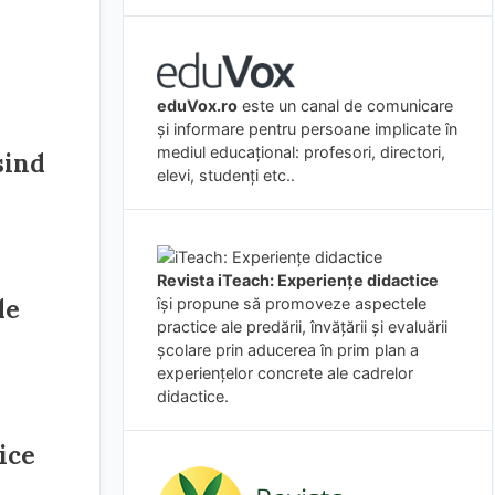
eduVox.ro
este un canal de comunicare
și informare pentru persoane implicate în
mediul educațional: profesori, directori,
sind
elevi, studenți etc..
Revista iTeach: Experienţe didactice
de
îşi propune să promoveze aspectele
practice ale predării, învăţării şi evaluării
şcolare prin aducerea în prim plan a
experienţelor concrete ale cadrelor
didactice.
ice