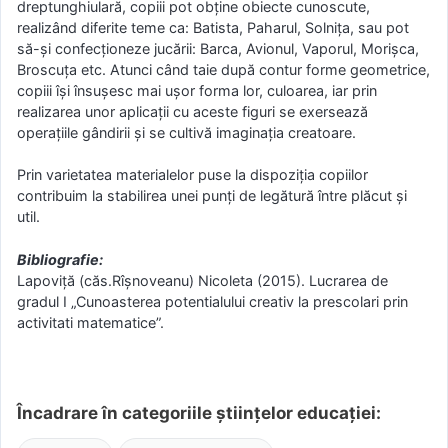
dreptunghiulară, copiii pot obţine obiecte cunoscute,
realizând diferite teme ca: Batista, Paharul, Solniţa, sau pot
să-şi confecţioneze jucării: Barca, Avionul, Vaporul, Morişca,
Broscuţa etc. Atunci când taie după contur forme geometrice,
copiii își însușesc mai ușor forma lor, culoarea, iar prin
realizarea unor aplicaţii cu aceste figuri se exersează
operaţiile gândirii şi se cultivă imaginaţia creatoare.
Prin varietatea materialelor puse la dispoziţia copiilor
contribuim la stabilirea unei punţi de legătură între plăcut şi
util.
Bibliografie:
Lapoviță (căs.Rîșnoveanu) Nicoleta (2015). Lucrarea de
gradul I „Cunoasterea potentialului creativ la prescolari prin
activitati matematice”.
Încadrare în categoriile științelor educației: