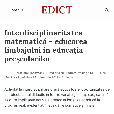
Sari
la
Meniu
conținut
Interdisciplinaritatea
matematică – educarea
limbajului în educația
preșcolarilor
Nicoleta Rîșnoveanu
• Grădinița cu Program Prelungit Nr. 10, Buzău
(Buzău) • România
24 noiembrie 2019
• 5 minute
Activitățile interdisciplinare oferă educatoarei oportunitatea de
a proiecta actul didactic în forme variate şi complexe, care să
asigure implicarea activă a preșcolarilor și să conducă la
progres real, evidențiat în evaluările sumative şi finale.