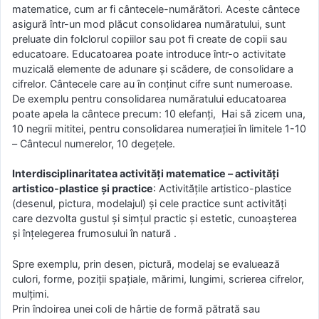
matematice, cum ar fi cântecele-numărători. Aceste cântece
asigură într-un mod plăcut consolidarea număratului, sunt
preluate din folclorul copiilor sau pot fi create de copii sau
educatoare. Educatoarea poate introduce într-o activitate
muzicală elemente de adunare şi scădere, de consolidare a
cifrelor. Cântecele care au în conţinut cifre sunt numeroase.
De exemplu pentru consolidarea număratului educatoarea
poate apela la cântece precum: 10 elefanţi, Hai să zicem una,
10 negrii mititei, pentru consolidarea numeraţiei în limitele 1-10
– Cântecul numerelor, 10 degeţele.
Interdisciplinaritatea activități matematice – activități
artistico-plastice și practice
: Activităţile artistico-plastice
(desenul, pictura, modelajul) și cele practice sunt activităţi
care dezvolta gustul şi simţul practic şi estetic, cunoaşterea
şi înţelegerea frumosului în natură .
Spre exemplu, prin desen, pictură, modelaj se evaluează
culori, forme, poziţii spaţiale, mărimi, lungimi, scrierea cifrelor,
mulţimi.
Prin îndoirea unei coli de hârtie de formă pătrată sau