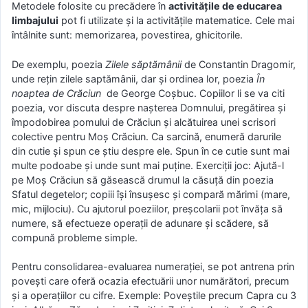
Metodele folosite cu precădere în
activitățile de educarea
limbajului
pot fi utilizate şi la activităţile matematice. Cele mai
întâlnite sunt: memorizarea, povestirea, ghicitorile.
De exemplu, poezia
Zilele săptămânii
de Constantin Dragomir,
unde reţin zilele saptămânii, dar şi ordinea lor, poezia
În
noaptea de Crăciun
de George Coşbuc. Copiilor li se va citi
poezia, vor discuta despre naşterea Domnului, pregătirea şi
împodobirea pomului de Crăciun şi alcătuirea unei scrisori
colective pentru Moş Crăciun. Ca sarcină, enumeră darurile
din cutie şi spun ce ştiu despre ele. Spun în ce cutie sunt mai
multe podoabe și unde sunt mai puţine. Exerciţii joc: Ajută-l
pe Moş Crăciun să găsească drumul la căsuţă din poezia
Sfatul degetelor; copiii îşi însuşesc şi compară mărimi (mare,
mic, mijlociu). Cu ajutorul poeziilor, preşcolarii pot învăţa să
numere, să efectueze operaţii de adunare şi scădere, să
compună probleme simple.
Pentru consolidarea-evaluarea numeraţiei, se pot antrena prin
poveşti care oferă ocazia efectuării unor numărători, precum
şi a operaţiilor cu cifre. Exemple: Poveştile precum Capra cu 3