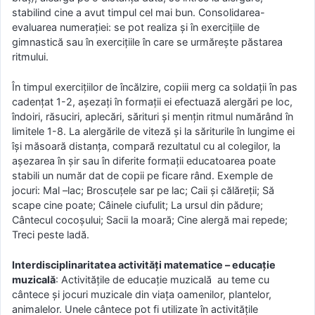
stabilind cine a avut timpul cel mai bun. Consolidarea-
evaluarea numeraţiei: se pot realiza şi în exerciţiile de
gimnastică sau în exercițiile în care se urmărește păstarea
ritmului.
În timpul exerciţiilor de încălzire, copiii merg ca soldaţii în pas
cadenţat 1-2, aşezaţi în formaţii ei efectuază alergări pe loc,
îndoiri, răsuciri, aplecări, sărituri şi menţin ritmul numărând în
limitele 1-8. La alergările de viteză şi la săriturile în lungime ei
îşi măsoară distanţa, compară rezultatul cu al colegilor, la
aşezarea în şir sau în diferite formaţii educatoarea poate
stabili un număr dat de copii pe ficare rând. Exemple de
jocuri: Mal –lac; Broscuţele sar pe lac; Caii şi călăreţii; Să
scape cine poate; Câinele ciufulit; La ursul din pădure;
Cântecul cocoşului; Sacii la moară; Cine alergă mai repede;
Treci peste ladă.
Interdisciplinaritatea activități matematice – educație
muzicală
: Activităţile de educaţie muzicală au teme cu
cântece şi jocuri muzicale din viaţa oamenilor, plantelor,
animalelor. Unele cântece pot fi utilizate în activităţile