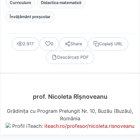
Curriculum
Didactica matematicii
Învățământ preșcolar
2.917
0
Share
Copiați URL
Descărcați PDF
PDF
prof. Nicoleta Rîșnoveanu
Grădinița cu Program Prelungit Nr. 10, Buzău (Buzău),
România
Profil iTeach:
iteach.ro/profesor/nicoleta.risnoveanu