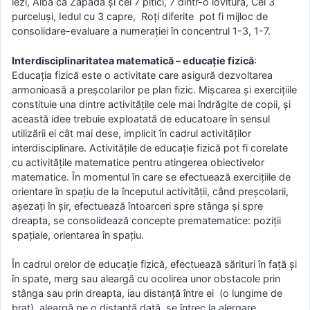
iezi, Albă ca Zăpada şi cei 7 pitici, 7 dintr-o lovitură, Cei 3
purceluşi, Iedul cu 3 capre, Roţi diferite pot fi mijloc de
consolidare-evaluare a numeraţiei în concentrul 1-3, 1-7.
Interdisciplinaritatea matematică – educație fizică
:
Educaţia fizică este o activitate care asigură dezvoltarea
armonioasă a preşcolarilor pe plan fizic. Mişcarea şi exerciţiile
constituie una dintre activităţile cele mai îndrăgite de copii, şi
această idee trebuie exploatată de educatoare în sensul
utilizării ei cât mai dese, implicit în cadrul activităţilor
interdisciplinare. Activitățile de educație fizică pot fi corelate
cu activitățile matematice pentru atingerea obiectivelor
matematice. În momentul în care se efectuează exerciţiile de
orientare în spaţiu de la începutul activităţii, când preşcolarii,
aşezaţi în şir, efectuează întoarceri spre stânga şi spre
dreapta, se consolidează concepte prematematice: poziții
spațiale, orientarea în spațiu.
În cadrul orelor de educaţie fizică, efectuează sărituri în faţă şi
în spate, merg sau aleargă cu ocolirea unor obstacole prin
stânga sau prin dreapta, iau distanţă între ei (o lungime de
braţ), aleargă pe o distanţă dată, se întrec la alergare,