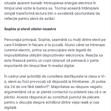
situație aparent banală: întreruperea energiei electrice în
timpul unei vizite la bunica sa. Tocmai această întâmplare
simplă transformă lectura într-o excelentă oportunitate de
reflecție pentru elevii de astăzi.
Sophie și elevii zilelor noastre
Personajul principal, Sophie, seamănă cu mulți dintre elevii pe
care îi întâlnim în fiecare zi la școală. Atunci când se întrerupe
curentul electric, prima sa preocupare este legată de
imposibilitatea utilizării dispozitivelor electronice. Reacția sa
este firească pentru un copil obișnuit să petreacă o parte
importantă din timpul liber în mediul digital.
În cadrul unei activități de consiliere desfășurate la clasa a VI-
a, elevii au fost provocați să răspundă la întrebarea: „Ai putea
sta 24 de ore fără telefon?”. Majoritatea au răspuns negativ,
argumentând că și-ar pierde contactul cu prietenii sau că s-ar
plictisi. Aceste răspunsuri au constituit punctul de plecare
pentru o discuție despre echilibrul dintre viața reală și cea
digitală.