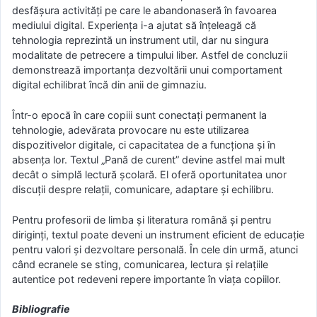
desfășura activități pe care le abandonaseră în favoarea
mediului digital. Experiența i-a ajutat să înțeleagă că
tehnologia reprezintă un instrument util, dar nu singura
modalitate de petrecere a timpului liber. Astfel de concluzii
demonstrează importanța dezvoltării unui comportament
digital echilibrat încă din anii de gimnaziu.
Într-o epocă în care copiii sunt conectați permanent la
tehnologie, adevărata provocare nu este utilizarea
dispozitivelor digitale, ci capacitatea de a funcționa și în
absența lor. Textul „Pană de curent” devine astfel mai mult
decât o simplă lectură școlară. El oferă oportunitatea unor
discuții despre relații, comunicare, adaptare și echilibru.
Pentru profesorii de limba și literatura română și pentru
diriginți, textul poate deveni un instrument eficient de educație
pentru valori și dezvoltare personală. În cele din urmă, atunci
când ecranele se sting, comunicarea, lectura și relațiile
autentice pot redeveni repere importante în viața copiilor.
Bibliografie