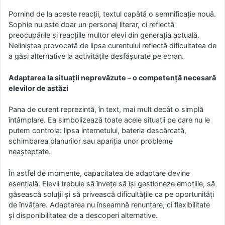
Pornind de la aceste reacții, textul capătă o semnificație nouă.
Sophie nu este doar un personaj literar, ci reflectă
preocupările și reacțiile multor elevi din generația actuală.
Neliniștea provocată de lipsa curentului reflectă dificultatea de
a găsi alternative la activitățile desfășurate pe ecran.
Adaptarea la situații neprevăzute – o competență necesară
elevilor de astăzi
Pana de curent reprezintă, în text, mai mult decât o simplă
întâmplare. Ea simbolizează toate acele situații pe care nu le
putem controla: lipsa internetului, bateria descărcată,
schimbarea planurilor sau apariția unor probleme
neașteptate.
În astfel de momente, capacitatea de adaptare devine
esențială. Elevii trebuie să învețe să își gestioneze emoțiile, să
găsească soluții și să privească dificultățile ca pe oportunități
de învățare. Adaptarea nu înseamnă renunțare, ci flexibilitate
și disponibilitatea de a descoperi alternative.