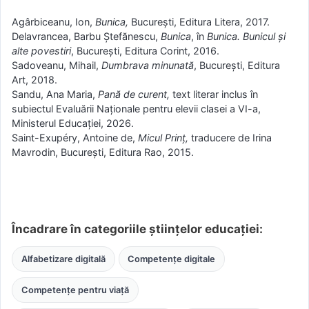
Agârbiceanu, Ion,
Bunica,
București, Editura Litera, 2017.
Delavrancea, Barbu Ștefănescu,
Bunica
, în
Bunica. Bunicul și
alte povestiri
, București, Editura Corint, 2016.
Sadoveanu, Mihail,
Dumbrava minunată
, București, Editura
Art, 2018.
Sandu, Ana Maria,
Pană de curent,
text literar inclus în
subiectul Evaluării Naționale pentru elevii clasei a VI-a,
Ministerul Educației, 2026.
Saint-Exupéry, Antoine de,
Micul Prinț,
traducere de Irina
Mavrodin, București, Editura Rao, 2015.
Încadrare în categoriile științelor educației:
Alfabetizare digitală
Competențe digitale
Competențe pentru viață