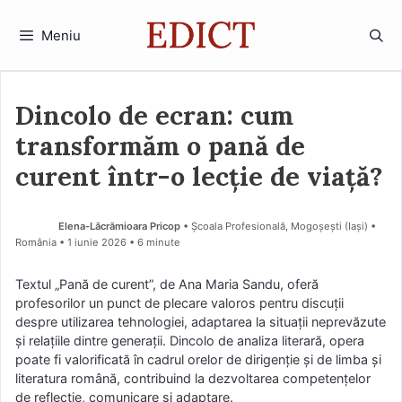
Sari
la
Meniu
conținut
Dincolo de ecran: cum
transformăm o pană de
curent într-o lecție de viață?
Elena-Lăcrămioara Pricop
• Școala Profesională, Mogoșești (Iaşi) •
România
1 iunie 2026
• 6 minute
Textul „Pană de curent”, de Ana Maria Sandu, oferă
profesorilor un punct de plecare valoros pentru discuții
despre utilizarea tehnologiei, adaptarea la situații neprevăzute
și relațiile dintre generații. Dincolo de analiza literară, opera
poate fi valorificată în cadrul orelor de dirigenție și de limba și
literatura română, contribuind la dezvoltarea competențelor
de reflecție, comunicare și adaptare.