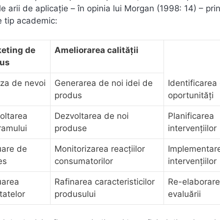
e arii de aplicaţie – în opinia lui Morgan (1998: 14) – pri
e tip academic:
eting de
Ameliorarea calităţii
us
iza de nevoi
Generarea de noi idei de
Identificarea
produs
oportunităţi
oltarea
Dezvoltarea de noi
Planificarea
ramului
produse
intervenţiilor
uare de
Monitorizarea reacţiilor
Implementar
es
consumatorilor
intervenţiilor
uarea
Rafinarea caracteristicilor
Re-elaborar
tatelor
produsului
evaluării