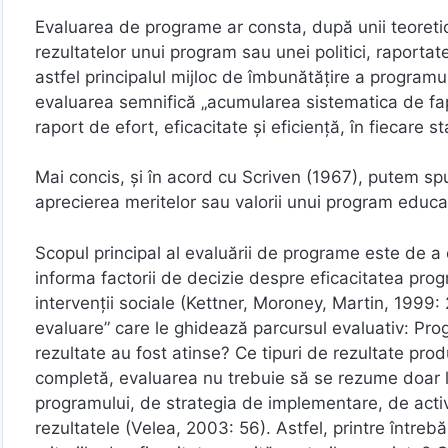
Evaluarea de programe ar consta, după unii teoretici
rezultatelor unui program sau unei politici, raporta
astfel principalul mijloc de îmbunătăţire a programulu
evaluarea semnifică „acumularea sistematica de fapt
raport de efort, eficacitate şi eficienţă, în fiecare sta
Mai concis, şi în acord cu Scriven (1967), putem 
aprecierea meritelor sau valorii unui program educa
Scopul principal al evaluării de programe este de a 
informa factorii de decizie despre eficacitatea prog
intervenţii sociale (Kettner, Moroney, Martin, 1999: 2
evaluare” care le ghidează parcursul evaluativ: Pro
rezultate au fost atinse? Ce tipuri de rezultate pr
completă, evaluarea nu trebuie să se rezume doar la
programului, de strategia de implementare, de activit
rezultatele (Velea, 2003: 56). Astfel, printre între