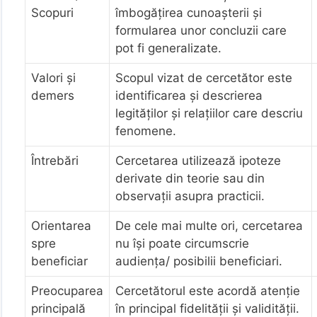
Scopuri
îmbogăţirea cunoaşterii şi
formularea unor concluzii care
pot fi generalizate.
Valori şi
Scopul vizat de cercetător este
demers
identificarea şi descrierea
legităţilor şi relaţiilor care descriu
fenomene.
Întrebări
Cercetarea utilizează ipoteze
derivate din teorie sau din
observaţii asupra practicii.
Orientarea
De cele mai multe ori, cercetarea
spre
nu îşi poate circumscrie
beneficiar
audienţa/ posibilii beneficiari.
Preocuparea
Cercetătorul este acordă atenţie
principală
în principal fidelităţii şi validităţii.