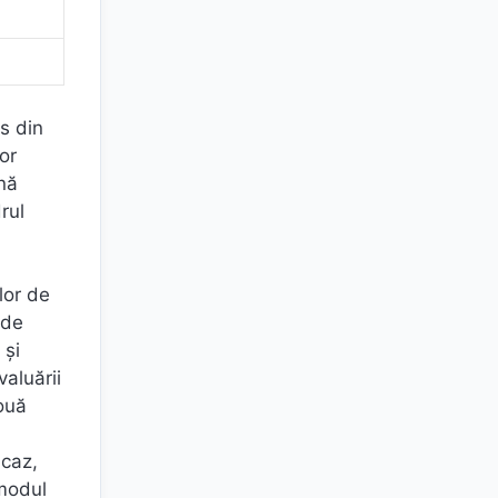
rs din
or
ină
rul
lor de
 de
 şi
valuării
ouă
 caz,
 modul