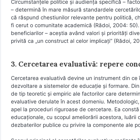
Circumstanţele politice şi audienţa specifică – factori
– determină în mare măsură standardele cercetărilor
că răspund chestiunilor relevante pentru politică, chi
fi cerut o comunitate academică (Rădoi, 2004: 50). 
beneficiarilor – aceştia având valori şi priorităţi di
privită ca „un construct al celor implicaţi” (Rădoi, 2
3. Cercetarea evaluativă: repere con
Cercetarea evaluativă devine un instrument din ce 
dezvoltare a sistemelor de educaţie şi formare. Din p
de tip teoretic şi empiric ale factorilor care determi
evaluative derulate în acest domeniu. Metodologic,
apel la proceduri riguroase de cercetare. Ea constă 
educaţionale, cu scopul ameliorării acestora, luării d
dezbaterilor publice cu privire la componente ale pol