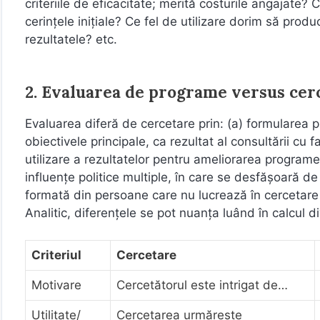
criteriile de eficacitate; merită costurile angajat
cerinţele iniţiale? Ce fel de utilizare dorim să pro
rezultatele? etc.
2. Evaluarea de programe versus cer
Evaluarea diferă de cercetare prin: (a) formularea p
obiectivele principale, ca rezultat al consultării cu fa
utilizare a rezultatelor pentru ameliorarea programe
influenţe politice multiple, în care se desfăşoară d
formată din persoane care nu lucrează în cercetare şi (f
Analitic, diferenţele se pot nuanţa luând în calcul div
Criteriul
Cercetare
Motivare
Cercetătorul este intrigat de…
Utilitate/
Cercetarea urmăreşte