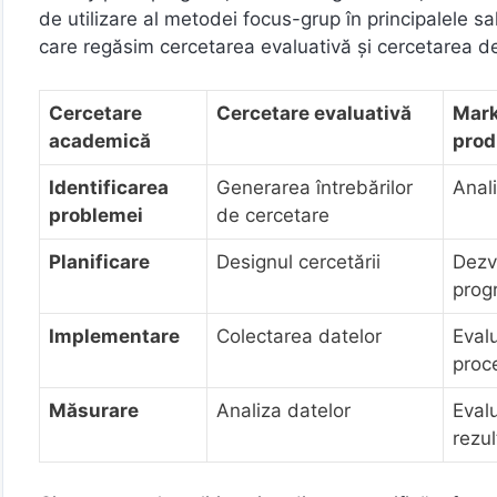
de utilizare al metodei focus-grup în principalele sal
care regăsim cercetarea evaluativă şi cercetarea d
Cercetare
Cercetare evaluativă
Mark
academică
prod
Identificarea
Generarea întrebărilor
Anal
problemei
de cercetare
Planificare
Designul cercetării
Dezv
prog
Implementare
Colectarea datelor
Eval
proc
Măsurare
Analiza datelor
Eval
rezul