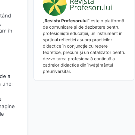
ntând
„Revista Profesorului”
este o platformă
,
de comunicare și de dezbatere pentru
ram în
profesioniștii educației, un instrument în
sprijinul reflecției asupra practicilor
didactice în conjuncție cu repere
teoretice, precum și un catalizator pentru
dezvoltarea profesională continuă a
cadrelor didactice din învățământul
preuniversitar.
 de a
a unei
e
imagine
le