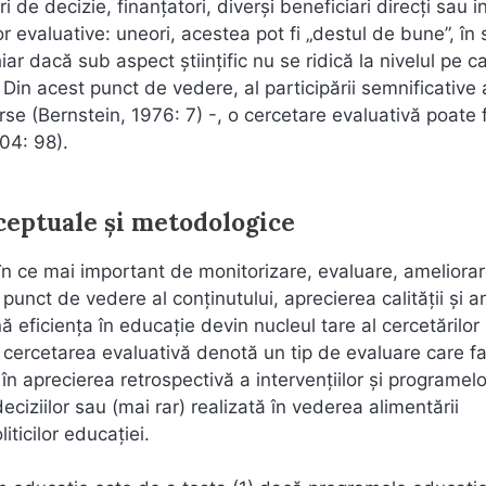
 de decizie, finanţatori, diverşi beneficiari direcţi sau in
 evaluative: uneori, acestea pot fi „destul de bune”, în 
ar dacă sub aspect ştiinţific nu se ridică la nivelul pe ca
Din acest punct de vedere, al participării semnificative 
verse (Bernstein, 1976: 7) -, o cercetare evaluativă poate f
004: 98).
ceptuale şi metodologice
în ce mai important de monitorizare, evaluare, ameliorar
unct de vedere al conţinutului, aprecierea calităţii şi a
nă eficienţa în educaţie devin nucleul tare al cercetărilor
 cercetarea evaluativă denotă un tip de evaluare care f
în aprecierea retrospectivă a intervenţiilor şi programelo
eciziilor sau (mai rar) realizată în vederea alimentării
iticilor educaţiei.