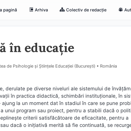
a pagină
Arhiva
Colectiv de redacție
Aut
ă în educație
tea de Psihologie și Științele Educației (Bucureşti) • România
, derulate pe diverse niveluri ale sistemului de învăţăm
vaţii în practica didactică, schimbări instituţionale, în si
 – ajung la un moment dat în stadiul în care se pune pro
ă a unui program sau proiect, pentru a stabili dacă o polit
plineşte criterii satisfăcătoare de eficacitate, pentru a
sau dacă o iniţiativă merită să fie continuată, se recurge