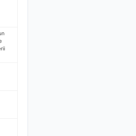
un
e
rii