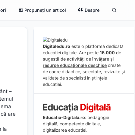
ori
Propuneți un articol
Despre
Digitaledu.ro
este o platformă dedicată
educației digitale. Are peste
15.000
de
sugestii de activități de învățare
și
resurse educaționale deschise
create
de cadre didactice, selectate, revizuite și
validate de specialiști în științele
educației.
ânt –
stemul
blema
ică are
Educatia-Digitala.ro
: pedagogie
digitală, competențe digitale,
 la
digitalizarea educației.