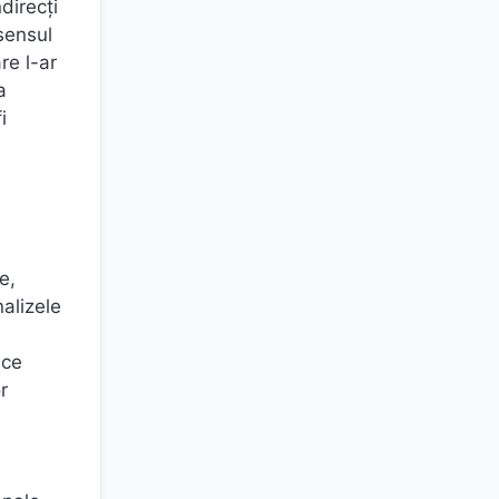
direcţi
sensul
re l-ar
a
i
e,
nalizele
ace
r