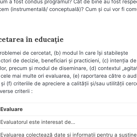
e? Cum a fost condus programul? Cât de bine au fost respe
ducem (instrumentală/ conceptuală)? Cum şi cui vor fi co
cetarea în educaţie
roblemei de cercetat, (b) modul în care îşi stabileşte
ctori de decizie, beneficiari şi practicieni, (c) intenţia de
lor, precum şi modul de diseminare, (d) contextul „agitat
e cele mai multe ori evaluarea, (e) raportarea către o aud
) criteriile de apreciere a calităţii şi/sau utilităţii cerce
erse criterii :
Evaluare
Evaluatorul este interesat de…
Evaluarea colectează date şi informaţii pentru a susţine