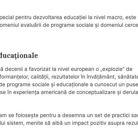
pecial pentru dezvoltarea educaţiei la nivel macro, este
omeniul evaluării de programe sociale şi domeniul cercet
educaţionale
uă decenii a favorizat la nivel european o „explozie” de
ormanţelor, calităţii, rezultatelor în învăţământ, sănătat
i de programe sociale şi educaţionale a cunoscut un puse
surse în experienţa americană de conceptualizare şi derul
ram se foloseşte pentru a desemna un set de practici sa
ului sistem, menite să aibă un impact pozitiv asupra rezul