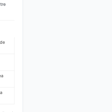
ntre
 de
ea
ea