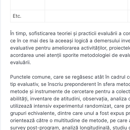
Etc.
În timp, sofisticarea teoriei şi practicii evaluării 
ce în ce mai des la aceeaşi logică a demersului inve
evaluative pentru ameliorarea activităţilor, proiecte
acordarea unei atenţii sporite metodologiei de eval
evaluării.
Punctele comune, care se regăsesc atât în cadrul cer
tip evaluativ, se înscriu preponderent în sfera meto
metode şi instrumente de cercetare pentru a colecta 
abilităţi, inventare de atitudini, observaţia, analiza
utilizează intensiv experimentul randomizat, care p
grupuri echivalente, dintre care unul a fost expus p
orientează către o multitudine de metode, pe care 
survey post-program, analiză longitudinală, studiu