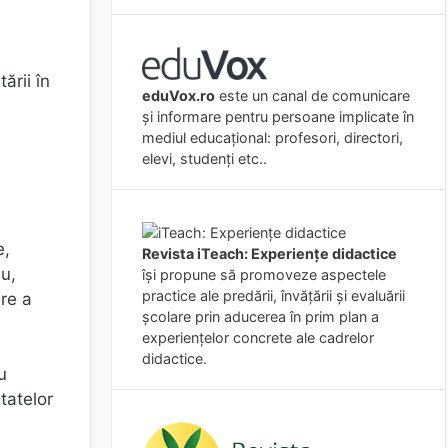
ării în
eduVox.ro
este un canal de comunicare
și informare pentru persoane implicate în
mediul educațional: profesori, directori,
elevi, studenți etc..
e,
Revista iTeach: Experienţe didactice
u,
îşi propune să promoveze aspectele
practice ale predării, învăţării şi evaluării
are a
şcolare prin aducerea în prim plan a
experienţelor concrete ale cadrelor
didactice.
u
tatelor