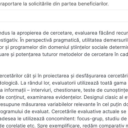
raportare la solicitările din partea beneficiarilor.
a condus la apropierea de cercetare, evaluarea făcând recu
stigativ. În perspectivă pragmatică, utilitatea demersuril
lor şi programelor din domeniul ştiinţelor sociale determ
uare şi potenţarea tuturor metodelor de cercetare în cad
cetărilor cât şi în proiectarea şi desfăşurarea cercetări
dologică. La rândul lor, evaluatorii utilizează toată gama
informaţii – interviuri, chestionare, teste de cunoştinţe
 de conţinut, examinarea evidenţelor. Designul clasic al e
resupune măsurarea variabilelor relevante în cel puţin d
rogramului de evaluat. Cercetările evaluative actuale se
adesea le utilizează concomitent: focus-grup, studiu de
 de corelaţie etc. Spre exemplificare, redăm comparativ