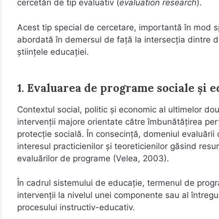
cercetări de tip evaluativ (
evaluation research
).
Acest tip special de cercetare, importantă în mod s
abordată în demersul de faţă la intersecţia dintre d
ştiinţele educaţiei.
1. Evaluarea de programe sociale şi 
Contextul social, politic şi economic al ultimelor do
intervenţii majore orientate către îmbunătăţirea perf
protecţie socială. În consecinţă, domeniul evaluări
interesul practicienilor şi teoreticienilor găsind re
evaluărilor de programe (Velea, 2003).
În cadrul sistemului de educaţie, termenul de prog
intervenţii la nivelul unei componente sau al întreg
procesului instructiv-educativ.