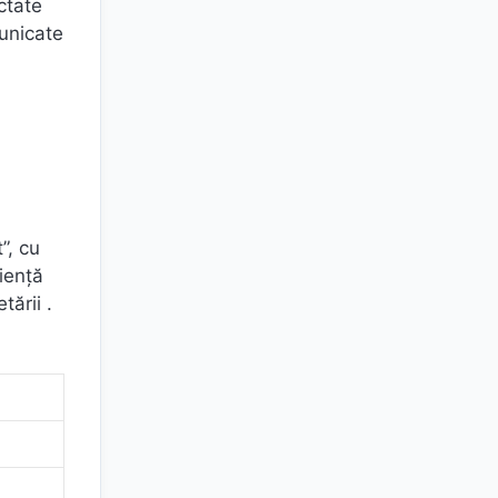
ctate
municate
”, cu
ienţă
tării .