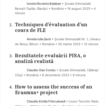
Ionela Nicoleta Balaban
• Școala Gimnazială
Berești-Tazlău (Bacău) • România
16 august 2025
• 4
minute
Techniques d’évaluation d’un
cours de FLE
Amelia Iulia Șerb
• Școala Gimnazială Nr. 1, Uileacu
de Beiuș (Bihor) • România
30 martie 2025
• 10 minute
Rezultatele evaluării PISA, o
analiză realistă
Claudiu-Dan Conțiu
• Școala Gimnazială, Călărași
(Cluj) • România
8 decembrie 2023
• 6 minute
How to assess the success of an
Erasmus+ project
Claudia-Emilia Frînculeasă
• Liceul Teoretic Radu