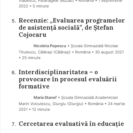
Vlădescu, Pătârlagele (Buzău) • România
1 septembrie
2022
• 5 minute
Recenzie: „Evaluarea programelor
de asistență socială”, de Ștefan
Cojocaru
Nicoleta Popescu
• Școala Gimnazială Nicolae
Titulescu, Călărași (Călărași) • România
30 august 2021
• 25 minute
Interdisciplinaritatea – o
provocare în procesul evaluării
formative
Maria Stanef
• Școala Gimnazială Academician
Marin Voiculescu, Giurgiu (Giurgiu) • România
24 martie
2021
• 12 minute
Cercetarea evaluativă în educație