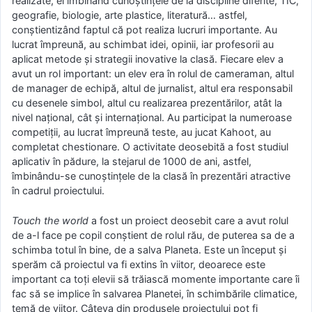
realizate, ei îmbinând cunoștințele de la discipline diferite, TIC,
geografie, biologie, arte plastice, literatură… astfel,
conștientizând faptul că pot realiza lucruri importante. Au
lucrat împreună, au schimbat idei, opinii, iar profesorii au
aplicat metode și strategii inovative la clasă. Fiecare elev a
avut un rol important: un elev era în rolul de cameraman, altul
de manager de echipă, altul de jurnalist, altul era responsabil
cu desenele simbol, altul cu realizarea prezentărilor, atât la
nivel național, cât și internațional. Au participat la numeroase
competiții, au lucrat împreună teste, au jucat Kahoot, au
completat chestionare. O activitate deosebită a fost studiul
aplicativ în pădure, la stejarul de 1000 de ani, astfel,
îmbinându-se cunoștințele de la clasă în prezentări atractive
în cadrul proiectului.
Touch the world
a fost un proiect deosebit care a avut rolul
de a-l face pe copil conștient de rolul rău, de puterea sa de a
schimba totul în bine, de a salva Planeta. Este un început și
sperăm că proiectul va fi extins în viitor, deoarece este
important ca toți elevii să trăiască momente importante care îi
fac să se implice în salvarea Planetei, în schimbările climatice,
temă de viitor. Câteva din produsele proiectului pot fi