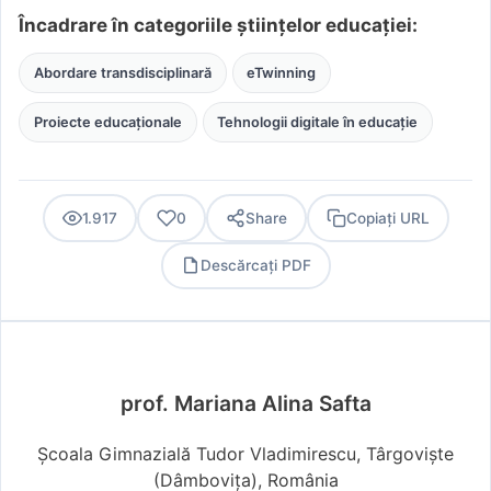
Încadrare în categoriile științelor educației:
Abordare transdisciplinară
eTwinning
Proiecte educaționale
Tehnologii digitale în educație
1.917
0
Share
Copiați URL
Descărcați PDF
PDF
prof. Mariana Alina Safta
Școala Gimnazială Tudor Vladimirescu, Târgoviște
(Dâmboviţa), România