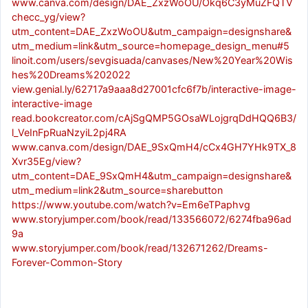
www.canva.com/design/DAE_ZxzWoOU/Okq6C3yMuZFQTV
checc_yg/view?
utm_content=DAE_ZxzWoOU&utm_campaign=designshare&
utm_medium=link&utm_source=homepage_design_menu#5
linoit.com/users/sevgisuada/canvases/New%20Year%20Wis
hes%20Dreams%202022
view.genial.ly/62717a9aaa8d27001cfc6f7b/interactive-image-
interactive-image
read.bookcreator.com/cAjSgQMP5GOsaWLojgrqDdHQQ6B3/
l_VeInFpRuaNzyiL2pj4RA
www.canva.com/design/DAE_9SxQmH4/cCx4GH7YHk9TX_8
Xvr35Eg/view?
utm_content=DAE_9SxQmH4&utm_campaign=designshare&
utm_medium=link2&utm_source=sharebutton
https://www.youtube.com/watch?v=Em6eTPaphvg
www.storyjumper.com/book/read/133566072/6274fba96ad
9a
www.storyjumper.com/book/read/132671262/Dreams-
Forever-Common-Story