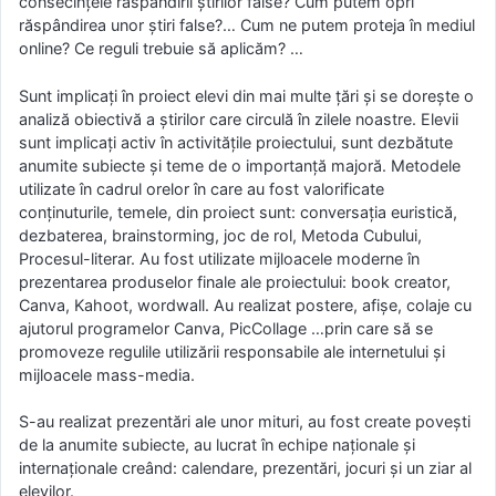
consecințele răspândirii știrilor false? Cum putem opri
răspândirea unor știri false?… Cum ne putem proteja în mediul
online? Ce reguli trebuie să aplicăm? …
Sunt implicați în proiect elevi din mai multe țări și se dorește o
analiză obiectivă a știrilor care circulă în zilele noastre. Elevii
sunt implicați activ în activitățile proiectului, sunt dezbătute
anumite subiecte și teme de o importanță majoră. Metodele
utilizate în cadrul orelor în care au fost valorificate
conținuturile, temele, din proiect sunt: conversația euristică,
dezbaterea, brainstorming, joc de rol, Metoda Cubului,
Procesul-literar. Au fost utilizate mijloacele moderne în
prezentarea produselor finale ale proiectului: book creator,
Canva, Kahoot, wordwall. Au realizat postere, afișe, colaje cu
ajutorul programelor Canva, PicCollage …prin care să se
promoveze regulile utilizării responsabile ale internetului și
mijloacele mass-media.
S-au realizat prezentări ale unor mituri, au fost create povești
de la anumite subiecte, au lucrat în echipe naționale și
internaționale creând: calendare, prezentări, jocuri și un ziar al
elevilor.