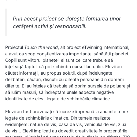
Prin acest proiect se dorește formarea unor
cetățeni activi și responsabili.
Proiectul
Touch the world
, alt proiect eTwinning internațional,
a avut ca scop conștientizarea importanței sănătății planetei.
Copiii sunt viitorul planetei, ei sunt cei care trebuie să
înțeleagă faptul că pot schimba cursul lucrurilor. Elevii au
căutat informații, au propus soluții, după îndelungate
dezbateri, căutări, discuții cu diferite persoane din domenii
diferite. Ei au înțeles că trebuie să oprim sursele de poluare și
să luăm măsuri, să îndreptăm unele aspecte negative
identificate de elevi, legate de schimbările climatice.
Elevii au fost provocați să lucreze împreună la anumite teme
legate de schimbările climatice. Din temele realizate
evidențiem: natura de vis, casa de vis, vehiculul de vis, ziua
de vis… Elevii implicați au dovedit creativitate în prezentările