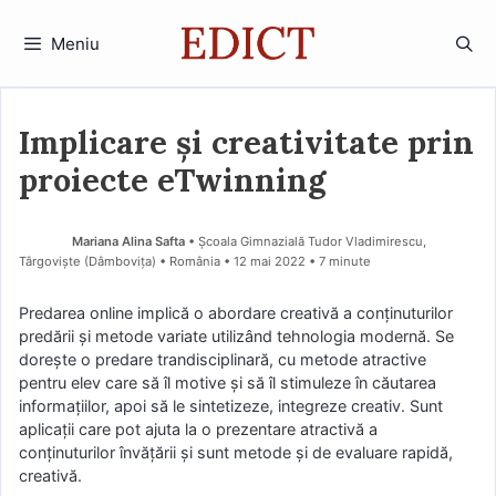
Sari
la
Meniu
conținut
Implicare și creativitate prin
proiecte eTwinning
Mariana Alina Safta
• Școala Gimnazială Tudor Vladimirescu,
Târgoviște (Dâmboviţa) • România
12 mai 2022
• 7 minute
Predarea online implică o abordare creativă a conținuturilor
predării și metode variate utilizând tehnologia modernă. Se
dorește o predare trandisciplinară, cu metode atractive
pentru elev care să îl motive și să îl stimuleze în căutarea
informațiilor, apoi să le sintetizeze, integreze creativ. Sunt
aplicații care pot ajuta la o prezentare atractivă a
conținuturilor învățării și sunt metode și de evaluare rapidă,
creativă.