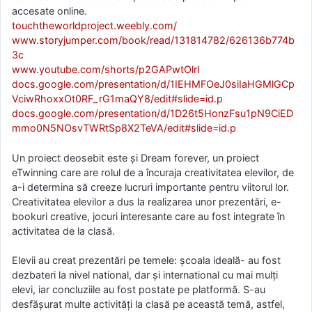
accesate online.
touchtheworldproject.weebly.com/
www.storyjumper.com/book/read/131814782/626136b774b
3c
www.youtube.com/shorts/p2GAPwtOlrI
docs.google.com/presentation/d/1IEHMFOeJ0siIaHGMlGCp
VciwRhoxxOt0RF_rG1maQY8/edit#slide=id.p
docs.google.com/presentation/d/1D26t5HonzFsu1pN9CiED
mmo0N5NOsvTWRtSp8X2TeVA/edit#slide=id.p
Un proiect deosebit este și Dream forever, un proiect
eTwinning care are rolul de a încuraja creativitatea elevilor, de
a-i determina să creeze lucruri importante pentru viitorul lor.
Creativitatea elevilor a dus la realizarea unor prezentări, e-
bookuri creative, jocuri interesante care au fost integrate în
activitatea de la clasă.
Elevii au creat prezentări pe temele: școala ideală- au fost
dezbateri la nivel national, dar și international cu mai mulți
elevi, iar concluziile au fost postate pe platformă. S-au
desfășurat multe activități la clasă pe această temă, astfel,