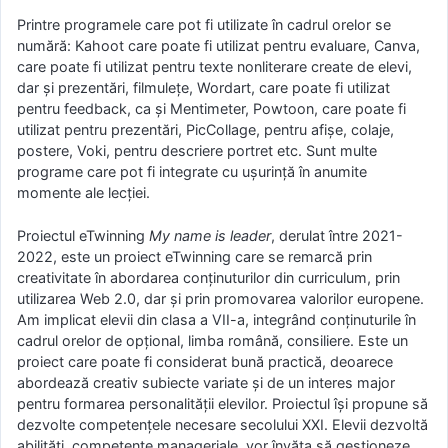
Printre programele care pot fi utilizate în cadrul orelor se
numără: Kahoot care poate fi utilizat pentru evaluare, Canva,
care poate fi utilizat pentru texte nonliterare create de elevi,
dar și prezentări, filmulețe, Wordart, care poate fi utilizat
pentru feedback, ca și Mentimeter, Powtoon, care poate fi
utilizat pentru prezentări, PicCollage, pentru afișe, colaje,
postere, Voki, pentru descriere portret etc. Sunt multe
programe care pot fi integrate cu ușurință în anumite
momente ale lecției.
Proiectul eTwinning
My name is leader
, derulat între 2021-
2022, este un proiect eTwinning care se remarcă prin
creativitate în abordarea conținuturilor din curriculum, prin
utilizarea Web 2.0, dar și prin promovarea valorilor europene.
Am implicat elevii din clasa a VII-a, integrând conținuturile în
cadrul orelor de opțional, limba română, consiliere. Este un
proiect care poate fi considerat bună practică, deoarece
abordează creativ subiecte variate și de un interes major
pentru formarea personalității elevilor. Proiectul își propune să
dezvolte competențele necesare secolului XXI. Elevii dezvoltă
abilități, competențe manageriale, vor învăța să gestioneze