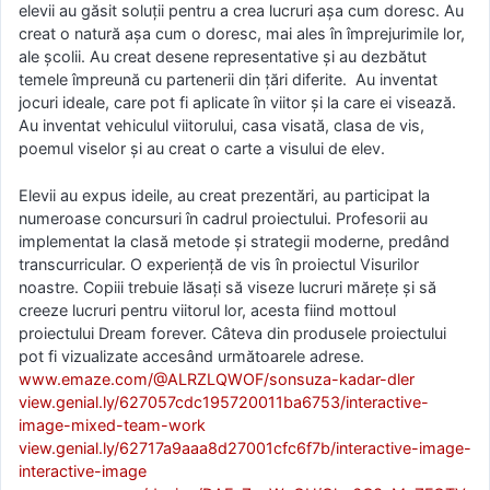
elevii au găsit soluții pentru a crea lucruri așa cum doresc. Au
creat o natură așa cum o doresc, mai ales în împrejurimile lor,
ale școlii. Au creat desene representative și au dezbătut
temele împreună cu partenerii din țări diferite. Au inventat
jocuri ideale, care pot fi aplicate în viitor și la care ei visează.
Au inventat vehiculul viitorului, casa visată, clasa de vis,
poemul viselor și au creat o carte a visului de elev.
Elevii au expus ideile, au creat prezentări, au participat la
numeroase concursuri în cadrul proiectului. Profesorii au
implementat la clasă metode și strategii moderne, predând
transcurricular. O experiență de vis în proiectul Visurilor
noastre. Copiii trebuie lăsați să viseze lucruri mărețe și să
creeze lucruri pentru viitorul lor, acesta fiind mottoul
proiectului Dream forever. Câteva din produsele proiectului
pot fi vizualizate accesând următoarele adrese.
www.emaze.com/@ALRZLQWOF/sonsuza-kadar-dler
view.genial.ly/627057cdc195720011ba6753/interactive-
image-mixed-team-work
view.genial.ly/62717a9aaa8d27001cfc6f7b/interactive-image-
interactive-image