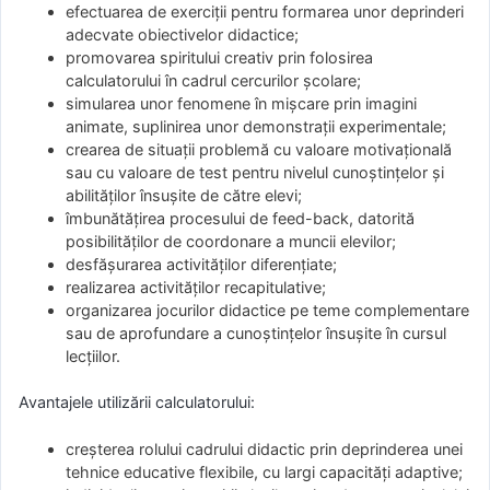
efectuarea de exerciții pentru formarea unor deprinderi
adecvate obiectivelor didactice;
promovarea spiritului creativ prin folosirea
calculatorului în cadrul cercurilor școlare;
simularea unor fenomene în mișcare prin imagini
animate, suplinirea unor demonstrații experimentale;
crearea de situații problemă cu valoare motivațională
sau cu valoare de test pentru nivelul cunoștințelor și
abilităților însușite de către elevi;
îmbunătățirea procesului de feed-back, datorită
posibilităților de coordonare a muncii elevilor;
desfășurarea activităților diferențiate;
realizarea activităților recapitulative;
organizarea jocurilor didactice pe teme complementare
sau de aprofundare a cunoștințelor însușite în cursul
lecțiilor.
Avantajele utilizării calculatorului:
creșterea rolului cadrului didactic prin deprinderea unei
tehnice educative flexibile, cu largi capacități adaptive;