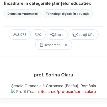
Încadrare în categoriile științelor educației:
Didactica matematicii
Tehnologii digitale în educație
3.975
0
Share
Copiați URL
Descărcați PDF
PDF
prof. Sorina Olaru
Școala Gimnazială Corbasca (Bacău), România
Profil iTeach:
iteach.ro/profesor/sorina.olaru