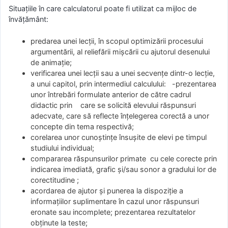
Situațiile în care calculatorul poate fi utilizat ca mijloc de
învățământ:
predarea unei lecții, în scopul optimizării procesului
argumentării, al reliefării mișcării cu ajutorul desenului
de animație;
verificarea unei lecții sau a unei secvențe dintr-o lecție,
a unui capitol, prin intermediul calculului: -prezentarea
unor întrebări formulate anterior de către cadrul
didactic prin care se solicită elevului răspunsuri
adecvate, care să reflecte înțelegerea corectă a unor
concepte din tema respectivă;
corelarea unor cunoștințe însușite de elevi pe timpul
studiului individual;
compararea răspunsurilor primate cu cele corecte prin
indicarea imediată, grafic și/sau sonor a gradului lor de
corectitudine ;
acordarea de ajutor și punerea la dispoziție a
informațiilor suplimentare în cazul unor răspunsuri
eronate sau incomplete; prezentarea rezultatelor
obținute la teste;