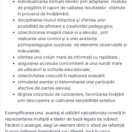
individualizarea instruirii elevilor prin adaptarea nivelului
de pregătire în raport de calitatea rezultatelor obținute
în procesul de învățământ;
disciplinarea muncii didactice și oferirea unor
posibilități de afirmare a creativității pedagogice;
obiectivizarea imaginii clasei și a elevului , prin
realizarea unui control și a unei asistențe
psihopedagogice susținute de elemente observabile și
măsurabile;
oferirea unui volum mare de informații cu rapiditate ;
asigurarea accesului concomitent al unui număr mare
de utilizatori la softurile educaționale;
obiectivitatea crescută în realizarea evaluării;
stimularea atenției și determinarea unei participări
afective din partea elevului;
lărgirea orizontului de cunoaștere, favorizarea învățării
prin descoperire și cultivarea sensibilității estetice.
Exemplificarea unui avantaj al utilizării calculatorului constă în
reprezentarea multiplă a ideilor de bază legate de subiect.
Făcând o analogie, alegi un element dintr-o sferă de referință
în mod deliberat îndepărtată sau diferită, însă în cazul