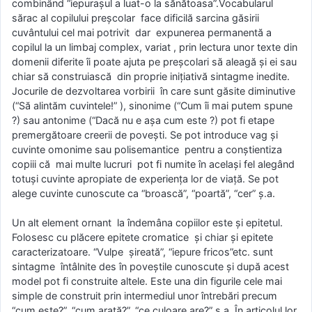
combinând “iepuraşul a luat-o la sănătoasa”.Vocabularul
sărac al copilului preşcolar face dificilă sarcina găsirii
cuvântului cel mai potrivit dar expunerea permanentă a
copilul la un limbaj complex, variat , prin lectura unor texte din
domenii diferite îi poate ajuta pe preşcolari să aleagă şi ei sau
chiar să construiască din proprie iniţiativă sintagme inedite.
Jocurile de dezvoltarea vorbirii în care sunt găsite diminutive
(“Să alintăm cuvintele!” ), sinonime (“Cum îi mai putem spune
?) sau antonime (“Dacă nu e aşa cum este ?) pot fi etape
premergătoare creerii de poveşti. Se pot introduce vag şi
cuvinte omonime sau polisemantice pentru a conştientiza
copiii că mai multe lucruri pot fi numite în acelaşi fel alegând
totuşi cuvinte apropiate de experienţa lor de viaţă. Se pot
alege cuvinte cunoscute ca “broască”, “poartă”, “cer” ş.a.
Un alt element ornant la îndemâna copiilor este şi epitetul.
Folosesc cu plăcere epitete cromatice şi chiar şi epitete
caracterizatoare. “Vulpe şireată”, “iepure fricos”etc. sunt
sintagme întâlnite des în poveştile cunoscute şi după acest
model pot fi construite altele. Este una din figurile cele mai
simple de construit prin intermediul unor întrebări precum
“cum este?”, “cum arată?”, “ce culoare are?” ş.a. În articolul lor,