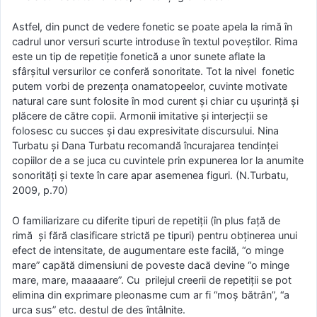
Astfel, din punct de vedere fonetic se poate apela la rimă în
cadrul unor versuri scurte introduse în textul poveştilor. Rima
este un tip de repetiţie fonetică a unor sunete aflate la
sfârşitul versurilor ce conferă sonoritate. Tot la nivel fonetic
putem vorbi de prezenţa onamatopeelor, cuvinte motivate
natural care sunt folosite în mod curent şi chiar cu uşurinţă şi
plăcere de către copii. Armonii imitative şi interjecţii se
folosesc cu succes şi dau expresivitate discursului. Nina
Turbatu şi Dana Turbatu recomandă încurajarea tendinţei
copiilor de a se juca cu cuvintele prin expunerea lor la anumite
sonorităţi şi texte în care apar asemenea figuri. (N.Turbatu,
2009, p.70)
O familiarizare cu diferite tipuri de repetiţii (în plus faţă de
rimă şi fără clasificare strictă pe tipuri) pentru obţinerea unui
efect de intensitate, de augumentare este facilă, “o minge
mare” capătă dimensiuni de poveste dacă devine “o minge
mare, mare, maaaaare”. Cu prilejul creerii de repetiţii se pot
elimina din exprimare pleonasme cum ar fi “moş bătrân”, “a
urca sus” etc. destul de des întâlnite.