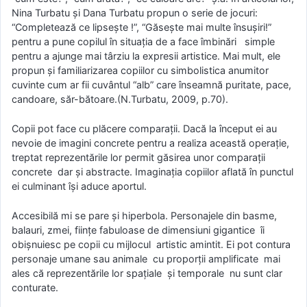
Nina Turbatu şi Dana Turbatu propun o serie de jocuri:
“Completează ce lipseşte !”, “Găseşte mai multe însuşiri!”
pentru a pune copilul în situaţia de a face îmbinări simple
pentru a ajunge mai târziu la expresii artistice. Mai mult, ele
propun şi familiarizarea copiilor cu simbolistica anumitor
cuvinte cum ar fii cuvântul “alb” care înseamnă puritate, pace,
candoare, săr-bătoare.(N.Turbatu, 2009, p.70).
Copii pot face cu plăcere comparaţii. Dacă la început ei au
nevoie de imagini concrete pentru a realiza această operaţie,
treptat reprezentările lor permit găsirea unor comparaţii
concrete dar şi abstracte. Imaginaţia copiilor aflată în punctul
ei culminant îşi aduce aportul.
Accesibilă mi se pare şi hiperbola. Personajele din basme,
balauri, zmei, fiinţe fabuloase de dimensiuni gigantice îi
obişnuiesc pe copii cu mijlocul artistic amintit. Ei pot contura
personaje umane sau animale cu proporţii amplificate mai
ales că reprezentările lor spaţiale şi temporale nu sunt clar
conturate.