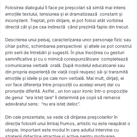
Folosirea dialogului îi face pe preşcolari să simtă mai intens
emoţiile textului, tensiunea şi ei dramatizează constant şi
inconştient. Treptat, prin dirijare, ei pot folosi atât vorbirea
directă cât şi pe cea indirectă când prezintă fapte din trecut.
Descrierea unui peisaj, caracterizarea unor personaje fizic sau
chiar psihic, schimbarea perspectivei şi altele se pot construi
prin serii de întrebări şi sugestii. În plus însoţirea cu gesturi
semnificative şi cu o mimică corespunzătoare completează
comunicarea verbală orală. După modelul educatoarei sau
din propria experienţă de viaţă copii reuşesc să-şi transmită
emoţiile şi ideile şi pe cale non-verbală. Mai mult, dirijaţi, ei
vor face diferenţa între propoziţii cu acelaşi enunţ dar cu
pronunţie diferită. Astfel , un ton uşor ironic într-o propoziţie
de genul “era isteţ tare” îi determină pe copii să remarce
adevăratul sens: “nu era isteţ deloc”.
Din cele prezentate, se vede că dirijarea preşcolarilor în
direcţia folosirii unui limbaj frumos, artistic nu este neapărat o
utopie. Important este modul în care adultul intervine cu
strategii didactice atractive şi active pentru motivarea