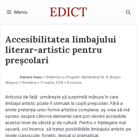
Sari
la
Meniu
conținut
Accesibilitatea limbajului
literar-artistic pentru
preşcolari
Daniela Hopu
• Grădinița cu Program Săptămânal Nr. 9, Brașov
(Braşov) • România
11 martie 2018
• 8 minute
Articolul de faţă urmăreşte să surprindă măsura în care
limbajul artistic poate fi stimulat la copiii preşcolari. Fără a
emite pretenţia unor forme artistice complexe, aș vrea să mă
opresc asupra câtorva elemente care pot deveni accesibile
acestui nivel de vârstă şi de cultură. Pentru o înţelegere mai
uşoară, voi încerca să tratez posibilităţile limbajului artistic pe
nivele cunoscute: fonetic, lexical şi gramatical.