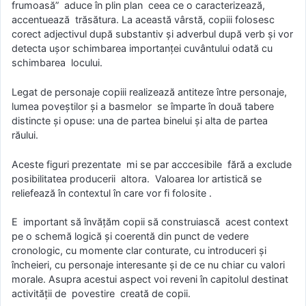
frumoasă” aduce în plin plan ceea ce o caracterizează,
accentuează trăsătura. La această vârstă, copiii folosesc
corect adjectivul după substantiv şi adverbul după verb şi vor
detecta uşor schimbarea importanţei cuvântului odată cu
schimbarea locului.
Legat de personaje copiii realizează antiteze între personaje,
lumea poveştilor şi a basmelor se împarte în două tabere
distincte şi opuse: una de partea binelui şi alta de partea
răului.
Aceste figuri prezentate mi se par acccesibile fără a exclude
posibilitatea producerii altora. Valoarea lor artistică se
reliefează în contextul în care vor fi folosite .
E important să învăţăm copii să construiască acest context
pe o schemă logică şi coerentă din punct de vedere
cronologic, cu momente clar conturate, cu introduceri şi
încheieri, cu personaje interesante şi de ce nu chiar cu valori
morale. Asupra acestui aspect voi reveni în capitolul destinat
activităţii de povestire creată de copii.