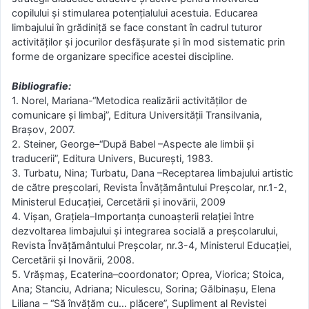
copilului şi stimularea potenţialului acestuia. Educarea
limbajului în grădiniţă se face constant în cadrul tuturor
activităţilor şi jocurilor desfăşurate şi în mod sistematic prin
forme de organizare specifice acestei discipline.
Bibliografie:
1. Norel, Mariana-“Metodica realizării activităţilor de
comunicare şi limbaj”, Editura Universităţii Transilvania,
Braşov, 2007.
2. Steiner, George–“După Babel –Aspecte ale limbii şi
traducerii”, Editura Univers, Bucureşti, 1983.
3. Turbatu, Nina; Turbatu, Dana –Receptarea limbajului artistic
de către preşcolari, Revista Învăţământului Preşcolar, nr.1-2,
Ministerul Educaţiei, Cercetării şi inovării, 2009
4. Vişan, Graţiela–Importanţa cunoaşterii relaţiei între
dezvoltarea limbajului şi integrarea socială a preşcolarului,
Revista Învăţământului Preşcolar, nr.3-4, Ministerul Educaţiei,
Cercetării şi Inovării, 2008.
5. Vrăşmaş, Ecaterina–coordonator; Oprea, Viorica; Stoica,
Ana; Stanciu, Adriana; Niculescu, Sorina; Gălbinaşu, Elena
Liliana – “Să învăţăm cu… plăcere”, Supliment al Revistei