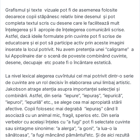
Grafismul şi texte vizuale pot fi de asemenea folosite
deoarece copii stăpânesc relativ bine desenul şi pot
completa textul scris cu desene care le facilitează mult
înţelegerea şi îi apropie de înţelegerea comunicării scrise.
Astfel, dacă ideile formulate prin cuvinte pot fi scrise de
educatoare şi ei pot să participe activ prin aceste imagini
inserate la locul potrivit. Nu avem pretenţia unei “caligrame” a
lui Appolinaire dar o scenă de poveste combinând cuvinte,
desene, decupaje etc poate fi o încântare estetică.
La nivel lexical alegerea cuvîntului cel mai potrivit dintr-o serie
de cuvinte are un rol decisiv în elaborarea unui limbaj artistic.
Jakobson atrage atenţia asupra importanţei selecţiei şi
combinării. Astfel, din seria “iepure”, ”iepuraş”, “iepurică”,
“iepuroi”, “iepurilă” etc., se alege cea mai apropiată stării
afective. Copii folosesc mai degrabă “iepuraş” când îl
asociază cu un animal mic, fragil, sperios etc. Din seria
verbelor cu acelaşi înţeles cu “a fugi” pot fi selectate cuvinte
sau sintagme sinonime: “a alerga”, “a goni”, “a lua-o la
sănătoasa”, “a fugi mâncând pământul”etc. Şi de aici rezultă