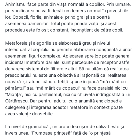
Animismul face parte din viaţă normală a copiilor. Prin urmare,
personificarea nu va fi decât un demers normal în povestirile
lor. Copacii, florile, animalele prind grai şi se poartă
asemenea oamenilor. Totul poate prinde viaţă şi acest
procedeu este folosit constant, inconştient de către copii.
Metaforele şi alegoriile se elaborează greu şi nivelul
intelectual al copilului nu permite elaborarea conştientă a unor
asemenea figuri complexe. Aplecarea spre joc poate genera
incidental metafore dar ele sunt percepute de receptor astfel
deoarece sistemul de filtrare e altul. Să nu uităm că realitatea
preşcolarului nu este una obiectivă şi raţională ca realitatea
noastră şi atunci când o fetiţă spune în joacă “mă mărit cu
pământul” sau “mă mărit cu copacul” nu face paralelă nici cu
“Mioriţa”, nici cu panteismul, nici cu chiuveta îndrăgostită a lui
Cărtărescu. Dar pentru adultul cu o anumită enciclopedie
culegerea şi integrarea acestor metafore în context poate
avea valenţe deosebite.
La nivel de gramatică , un procedeu uşor de utilizat este şi
inversiunea. “Frumoasa prinţesă” faţă de “o prinţesă