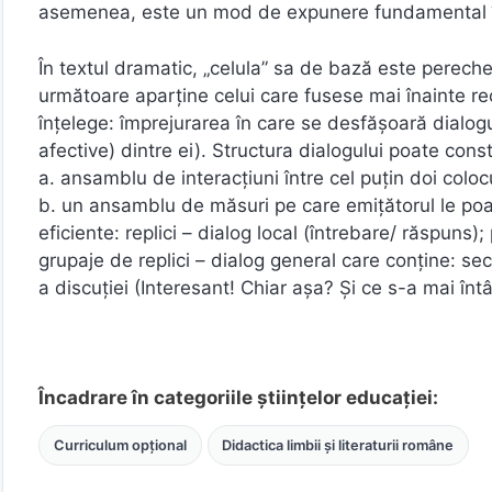
asemenea, este un mod de expunere fundamental în te
În textul dramatic, „celula” sa de bază este perechea
următoare aparţine celui care fusese mai înainte re
înţelege: împrejurarea în care se desfăşoară dialogu
afective) dintre ei). Structura dialogului poate const
a. ansamblu de interacţiuni între cel puţin doi colocu
b. un ansamblu de măsuri pe care emiţătorul le poate
eficiente: replici – dialog local (întrebare/ răspuns);
grupaje de replici – dialog general care conţine: s
a discuţiei (Interesant! Chiar aşa? Şi ce s-a mai în
Încadrare în categoriile științelor educației:
Curriculum opțional
Didactica limbii și literaturii române