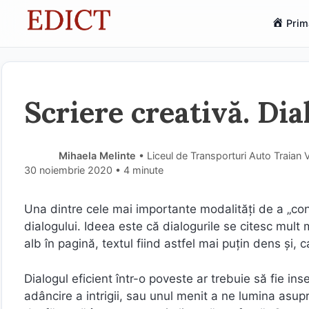
Sari
Prim
la
conținut
Scriere creativă. Dia
Mihaela Melinte
• Liceul de Transporturi Auto Traian V
30 noiembrie 2020
• 4 minute
Una dintre cele mai importante modalități de a „con
dialogului. Ideea este că dialogurile se citesc mult
alb în pagină, textul fiind astfel mai puțin dens și, ca
Dialogul eficient într-o poveste ar trebuie să fie ins
adâncire a intrigii, sau unul menit a ne lumina asup