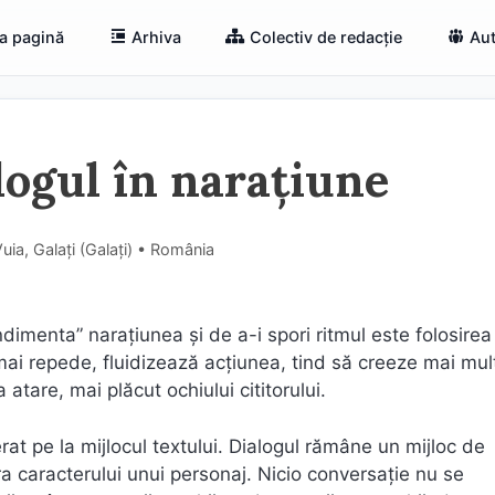
a pagină
Arhiva
Colectiv de redacție
Aut
logul în narațiune
uia, Galați (Galaţi) • România
dimenta” narațiunea și de a-i spori ritmul este folosirea
 mai repede, fluidizează acțiunea, tind să creeze mai mul
 atare, mai plăcut ochiului cititorului.
erat pe la mijlocul textului. Dialogul rămâne un mijloc de
ra caracterului unui personaj. Nicio conversație nu se