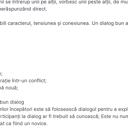
se întrerup unii pe alții, vorbesc unii peste alții, de mul
, nerăspunzând direct.
tabili caracterul, tensiunea și conexiunea. Un dialog bun 
e;
ație într-un conflict;
nă nouă;
 bun dialog
rilor începători este să folosească dialogul pentru a expl
rticipanți la dialog ar fi trebuit să cunoască; Este nu nu
at ca fiind un novice.