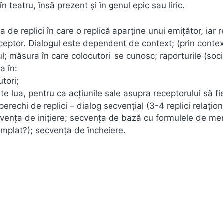
atru, însă prezent şi în genul epic sau liric.
 de replici în care o replică aparţine unui emiţător, iar r
ceptor. Dialogul este dependent de context; (prin contex
l; măsura în care colocutorii se cunosc; raporturile (soci
a în:
tori;
 lua, pentru ca acţiunile sale asupra receptorului să fi
 perechi de replici – dialog secvenţial (3-4 replici relaţion
ecvenţa de iniţiere; secvenţa de bază cu formulele de me
tâmplat?); secvenţa de încheiere.