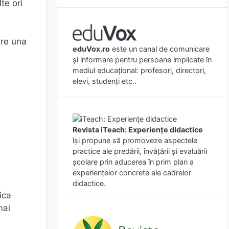
te ori
are una
eduVox.ro
este un canal de comunicare
și informare pentru persoane implicate în
mediul educațional: profesori, directori,
elevi, studenți etc..
Revista iTeach: Experienţe didactice
îşi propune să promoveze aspectele
practice ale predării, învăţării şi evaluării
şcolare prin aducerea în prim plan a
experienţelor concrete ale cadrelor
didactice.
ica
mai