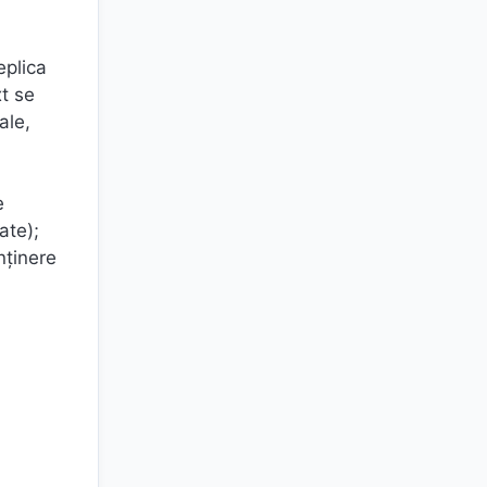
eplica
t se
ale,
e
ate);
nţinere