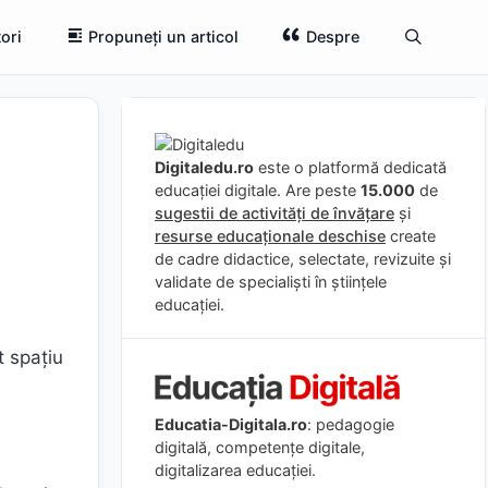
ori
Propuneți un articol
Despre
Digitaledu.ro
este o platformă dedicată
educației digitale. Are peste
15.000
de
sugestii de activități de învățare
și
resurse educaționale deschise
create
de cadre didactice, selectate, revizuite și
validate de specialiști în științele
educației.
t spațiu
Educatia-Digitala.ro
: pedagogie
digitală, competențe digitale,
digitalizarea educației.