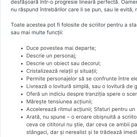
desfășoară într-o progresie lineară perfectă. Oamenii 
nu răspund întrebărilor care li se pun, sau le evită
Toate acestea pot fi folosite de scriitor pentru a s
sau mai multe funcții:
Duce povestea mai departe;
Descrie un personaj;
Descrie un obiect sau decorul;
Cristalizează relații și situații;
Permite personajelor să se confrunte între el
Livrează o lovitură simplă, sau o lovitură de gr
Oferă un indiciu despre tranziția spere o sce
Mărește tensiunea acțiunii;
Accelerează ritmul acțiunii; Sfaturi pentru un
Arată, nu spune – o eroare obișnuită a scriito
ceva ce cititorul nu știe, dar ceva ce ambii pa
stângaci, dar și nerealist și te trădează imedi