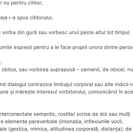
 nu pentru cititor;
ja i-a spus cititorului;
u vorba din gură sau vorbesc unul peste altul tot timpul.
ite expresii pentru a le face proprii unora dintre perso
;
 oblice, sau vorbirea suprapusă – oamenii, de obicei, n
d dialogul contrazice limbajul corporal sau alte indicii 
siune și mărește interesul vorbitorului, comunicând în ace
nterconectate semantic, rostite/ scrise de doi sau mulţi
e elemente paraverbale (intonaţia, inflexiunile vocii,
ale (gestica, mimica, atitudinea corporală, distanţa); de