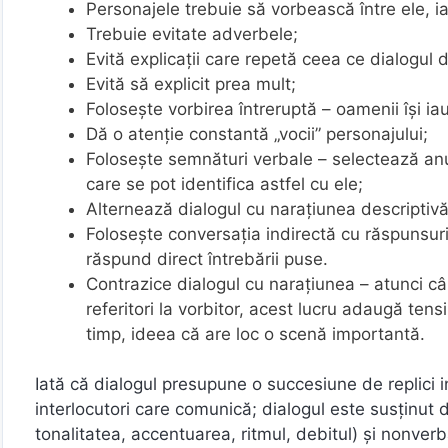
Personajele trebuie să vorbească între ele, iar
Trebuie evitate adverbele;
Evită explicații care repetă ceea ce dialogul de
Evită să explicit prea mult;
Folosește vorbirea întreruptă – oamenii își ia
Dă o atenție constantă „vocii” personajului;
Folosește semnături verbale – selectează anum
care se pot identifica astfel cu ele;
Alternează dialogul cu narațiunea descriptivă
Folosește conversația indirectă cu răspunsuri
răspund direct întrebării puse.
Contrazice dialogul cu narațiunea – atunci cân
referitori la vorbitor, acest lucru adaugă ten
timp, ideea că are loc o scenă importantă.
Iată că dialogul presupune o succesiune de replici i
interlocutori care comunică; dialogul este susţinut d
tonalitatea, accentuarea, ritmul, debitul) şi nonverb