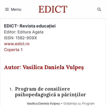
Sari
la
Meniu
conținut
EDICT- Revista educației
Editor: Editura Agata
ISSN: 1582-909X
www.edict.ro
Coperta 1
Autor: Vasilica Daniela Vulpeș
Program de consiliere
psihopedagogică a părinților
Vasilica Daniela Vulpeș
• Grădinița cu Program