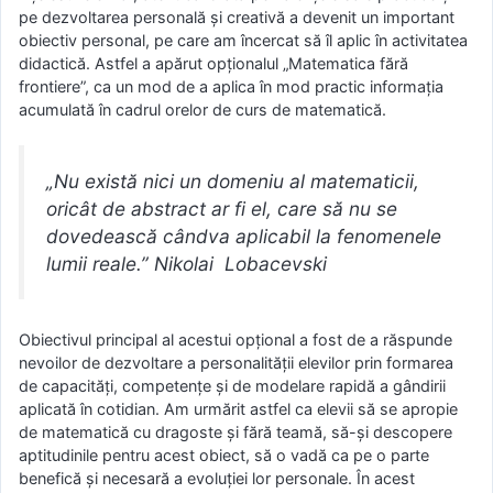
pe dezvoltarea personală și creativă a devenit un important
obiectiv personal, pe care am încercat să îl aplic în activitatea
didactică. Astfel a apărut opționalul „Matematica fără
frontiere”, ca un mod de a aplica în mod practic informația
acumulată în cadrul orelor de curs de matematică.
„Nu există nici un domeniu al matematicii,
oricât de abstract ar fi el, care să nu se
dovedească cândva aplicabil la fenomenele
lumii reale.” Nikolai Lobacevski
Obiectivul principal al acestui opțional a fost de a răspunde
nevoilor de dezvoltare a personalităţii elevilor prin formarea
de capacităţi, competenţe şi de modelare rapidă a gândirii
aplicată în cotidian. Am urmărit astfel ca elevii să se apropie
de matematică cu dragoste şi fără teamă, să-şi descopere
aptitudinile pentru acest obiect, să o vadă ca pe o parte
benefică și necesară a evoluției lor personale. În acest