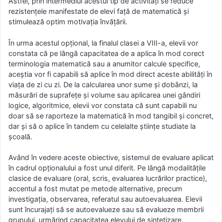
Astfel, prin intermediul acestui tip de activități se reduce
rezistenţele manifestate de elevi faţă de matematică şi
stimulează optim motivaţia învăţării.
În urma acestul opțional, la finalul clasei a VIII-a, elevii vor
constata că pe lângă capacitatea de a aplica în mod corect
terminologia matematică sau a anumitor calcule specifice,
aceștia vor fi capabili să aplice în mod direct aceste abilități în
viața de zi cu zi. De la calcularea unor sume și dobânzi, la
măsurări de suprafețe și volume sau aplicarea unei gândiri
logice, algoritmice, elevii vor constata că sunt capabili nu
doar să se raporteze la matematică în mod tangibil și concret,
dar și să o aplice în tandem cu celelalte științe studiate la
școală.
Având în vedere aceste obiective, sistemul de evaluare aplicat
în cadrul opționalului a fost unul diferit. Pe lângă modalitățile
clasice de evaluare (oral, scris, evaluarea lucrărilor practice),
accentul a fost mutat pe metode alternative, precum
investigația, observarea, referatul sau autoevaluarea. Elevii
sunt încurajați să se autoevalueze sau să evalueze membrii
grupului, urmărind capacitatea elevului de sintetizare,