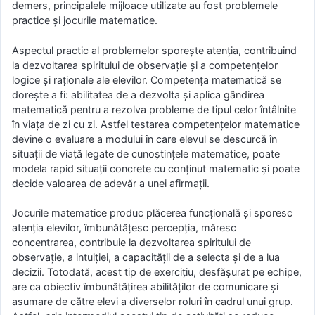
demers, principalele mijloace utilizate au fost problemele
practice și jocurile matematice.
Aspectul practic al problemelor sporeşte atenţia, contribuind
la dezvoltarea spiritului de observaţie şi a competenţelor
logice şi raţionale ale elevilor. Competenţa matematică se
doreşte a fi: abilitatea de a dezvolta şi aplica gândirea
matematică pentru a rezolva probleme de tipul celor întâlnite
în viaţa de zi cu zi. Astfel testarea competenţelor matematice
devine o evaluare a modului în care elevul se descurcă în
situaţii de viaţă legate de cunoştinţele matematice, poate
modela rapid situaţii concrete cu conţinut matematic şi poate
decide valoarea de adevăr a unei afirmaţii.
Jocurile matematice produc plăcerea funcţională şi sporesc
atenţia elevilor, îmbunătăţesc percepţia, măresc
concentrarea, contribuie la dezvoltarea spiritului de
observaţie, a intuiţiei, a capacităţii de a selecta şi de a lua
decizii. Totodată, acest tip de exercițiu, desfășurat pe echipe,
are ca obiectiv îmbunătățirea abilităților de comunicare și
asumare de către elevi a diverselor roluri în cadrul unui grup.