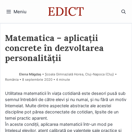
Sari
la
Meniu
conținut
Matematica – aplicații
concrete în dezvoltarea
personalității
Elena Măgdaș
• Școala Gimnazială Horea, Cluj-Napoca (Cluj) •
România
8 septembrie 2020
• 4 minute
Utilitatea matematicii în viața cotidiană este deseori pusă sub
semnul întrebării de către elevi și nu numai, și nu fără un motiv
întemeiat. Multe dintre aspectele abstracte ale acestei
discipline pot părea deconectate de cotidian, lipsite de un
temei practic aparent.
În aceste condiții, aplicarea matematicii într-un mod pe
înțelesul elevilor, atent calibrată pe valențele sale practice și