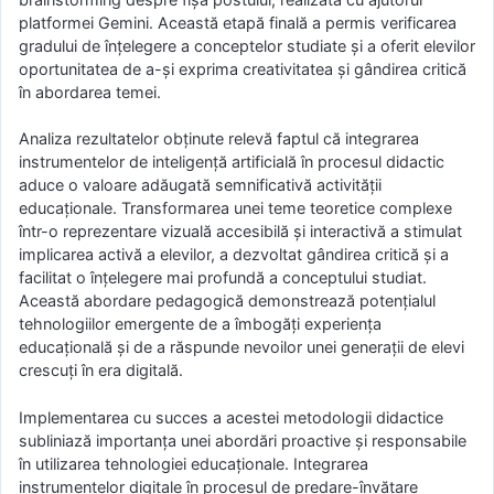
platformei Gemini. Această etapă finală a permis verificarea
gradului de înțelegere a conceptelor studiate și a oferit elevilor
oportunitatea de a-și exprima creativitatea și gândirea critică
în abordarea temei.
Analiza rezultatelor obținute relevă faptul că integrarea
instrumentelor de inteligență artificială în procesul didactic
aduce o valoare adăugată semnificativă activității
educaționale. Transformarea unei teme teoretice complexe
într-o reprezentare vizuală accesibilă și interactivă a stimulat
implicarea activă a elevilor, a dezvoltat gândirea critică și a
facilitat o înțelegere mai profundă a conceptului studiat.
Această abordare pedagogică demonstrează potențialul
tehnologiilor emergente de a îmbogăți experiența
educațională și de a răspunde nevoilor unei generații de elevi
crescuți în era digitală.
Implementarea cu succes a acestei metodologii didactice
subliniază importanța unei abordări proactive și responsabile
în utilizarea tehnologiei educaționale. Integrarea
instrumentelor digitale în procesul de predare-învățare