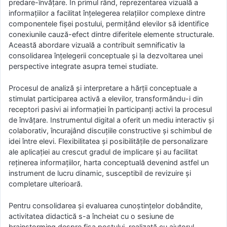
predare-învățare. În primul rând, reprezentarea vizuală a
informațiilor a facilitat înțelegerea relațiilor complexe dintre
componentele fișei postului, permițând elevilor să identifice
conexiunile cauză-efect dintre diferitele elemente structurale.
Această abordare vizuală a contribuit semnificativ la
consolidarea înțelegerii conceptuale și la dezvoltarea unei
perspective integrate asupra temei studiate.
Procesul de analiză și interpretare a hărții conceptuale a
stimulat participarea activă a elevilor, transformându-i din
receptori pasivi ai informației în participanți activi la procesul
de învățare. Instrumentul digital a oferit un mediu interactiv și
colaborativ, încurajând discuțiile constructive și schimbul de
idei între elevi. Flexibilitatea și posibilitățile de personalizare
ale aplicației au crescut gradul de implicare și au facilitat
reținerea informațiilor, harta conceptuală devenind astfel un
instrument de lucru dinamic, susceptibil de revizuire și
completare ulterioară.
Pentru consolidarea și evaluarea cunoștințelor dobândite,
activitatea didactică s-a încheiat cu o sesiune de
brainstorming despre fișa postului, realizată cu ajutorul