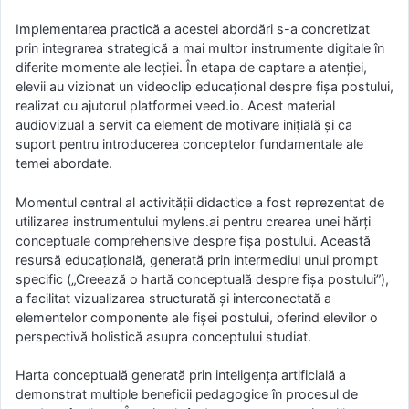
Implementarea practică a acestei abordări s-a concretizat
prin integrarea strategică a mai multor instrumente digitale în
diferite momente ale lecției. În etapa de captare a atenției,
elevii au vizionat un videoclip educațional despre fișa postului,
realizat cu ajutorul platformei veed.io. Acest material
audiovizual a servit ca element de motivare inițială și ca
suport pentru introducerea conceptelor fundamentale ale
temei abordate.
Momentul central al activității didactice a fost reprezentat de
utilizarea instrumentului mylens.ai pentru crearea unei hărți
conceptuale comprehensive despre fișa postului. Această
resursă educațională, generată prin intermediul unui prompt
specific („Creează o hartă conceptuală despre fișa postului”),
a facilitat vizualizarea structurată și interconectată a
elementelor componente ale fișei postului, oferind elevilor o
perspectivă holistică asupra conceptului studiat.
Harta conceptuală generată prin inteligența artificială a
demonstrat multiple beneficii pedagogice în procesul de