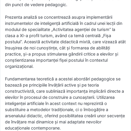
din punct de vedere pedagogic.
Prezenta analiză se concentrează asupra implementării
instrumentelor de inteligență artificială în cadrul unei lecții din
modulul de specialitate „Activitatea agenției de turism” la
clasa a XI-a profil turism, având ca temă centrală „Fișa
postului”. Această activitate didactică mixtă, care vizează atât
însușirea de noi cunoștințe, cât și formarea de abilități
practice, și-a propus stimularea gândirii critice a elevilor și
conștientizarea importanței fișei postului în contextul
organizațional.
Fundamentarea teoretică a acestei abordări pedagogice se
bazează pe principiile învățării active și pe teoria
constructivistă, care subliniază importanța implicării directe a
elevilor în procesul de construire a cunoașterii. Utilizarea
inteligenței artificiale în acest context nu reprezintă o
substituire a metodelor tradiționale, ci o îmbogățire a
arsenalului didactic, oferind posibilitatea creării unor secvențe
de învățare mai dinamice și mai adaptate nevoilor
educaționale contemporane.