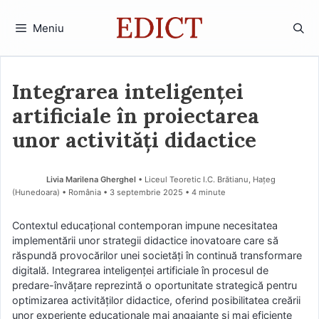
Sari
la
Meniu
conținut
Integrarea inteligenței
artificiale în proiectarea
unor activități didactice
Livia Marilena Gherghel
• Liceul Teoretic I.C. Brătianu, Hațeg
(Hunedoara) • România
3 septembrie 2025
• 4 minute
Contextul educațional contemporan impune necesitatea
implementării unor strategii didactice inovatoare care să
răspundă provocărilor unei societăți în continuă transformare
digitală. Integrarea inteligenței artificiale în procesul de
predare-învățare reprezintă o oportunitate strategică pentru
optimizarea activităților didactice, oferind posibilitatea creării
unor experiențe educaționale mai angajante și mai eficiente