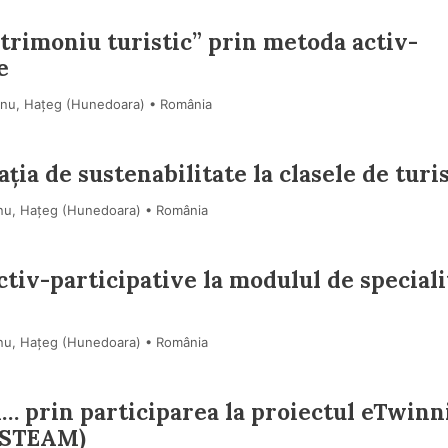
atrimoniu turistic” prin metoda activ-
e
tianu, Hațeg (Hunedoara) • România
ția de sustenabilitate la clasele de tur
ianu, Hațeg (Hunedoara) • România
ctiv-participative la modulul de speciali
ianu, Hațeg (Hunedoara) • România
… prin participarea la proiectul eTwinn
 (STEAM)