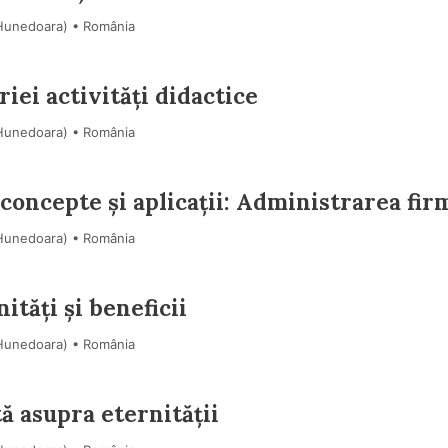
(Hunedoara) • România
ei activități didactice
(Hunedoara) • România
concepte și aplicații: Administrarea fir
(Hunedoara) • România
ități și beneficii
(Hunedoara) • România
ă asupra eternității