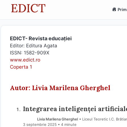
Sari
Prim
la
conținut
EDICT- Revista educației
Editor: Editura Agata
ISSN: 1582-909X
www.edict.ro
Coperta 1
Autor: Livia Marilena Gherghel
Integrarea inteligenței artificial
Livia Marilena Gherghel
• Liceul Teoretic I.C. Brăt
3 septembrie 2025
• 4 minute