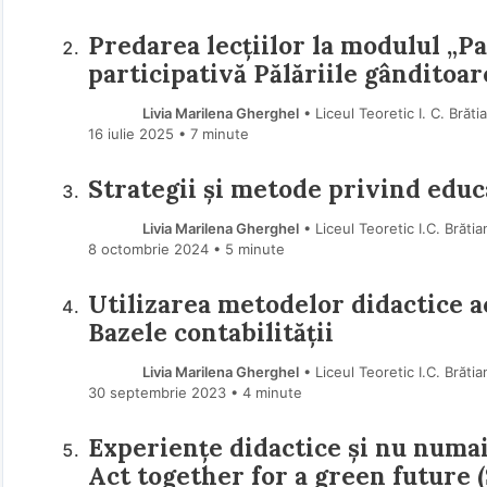
Predarea lecțiilor la modulul „P
participativă Pălăriile gânditoar
Livia Marilena Gherghel
• Liceul Teoretic I. C. Bră
16 iulie 2025
• 7 minute
Strategii și metode privind educa
Livia Marilena Gherghel
• Liceul Teoretic I.C. Brăt
8 octombrie 2024
• 5 minute
Utilizarea metodelor didactice a
Bazele contabilității
Livia Marilena Gherghel
• Liceul Teoretic I.C. Brăt
30 septembrie 2023
• 4 minute
Experiențe didactice și nu numai
Act together for a green future