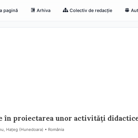
a pagină
Arhiva
Colectiv de redacție
Aut
e în proiectarea unor activități didactic
ianu, Hațeg (Hunedoara) • România