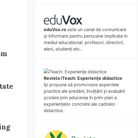
eduVox.ro
este un canal de comunicare
și informare pentru persoane implicate în
mediul educațional: profesori, directori,
elevi, studenți etc..
ism
Revista iTeach: Experienţe didactice
tate
îşi propune să promoveze aspectele
practice ale predării, învăţării şi evaluării
şcolare prin aducerea în prim plan a
experienţelor concrete ale cadrelor
didactice.
ing