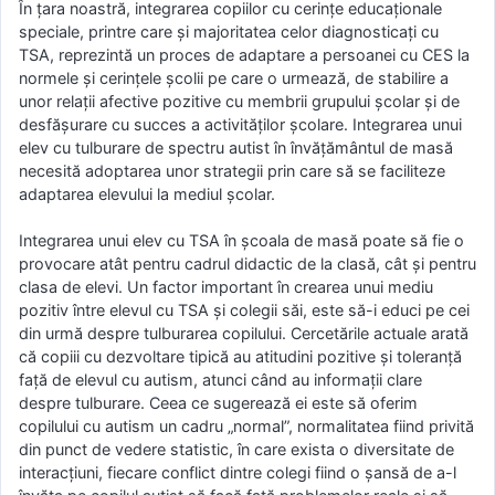
În țara noastră, integrarea copiilor cu cerințe educaționale
speciale, printre care și majoritatea celor diagnosticați cu
TSA, reprezintă un proces de adaptare a persoanei cu CES la
normele și cerințele școlii pe care o urmează, de stabilire a
unor relații afective pozitive cu membrii grupului școlar și de
desfășurare cu succes a activităților școlare. Integrarea unui
elev cu tulburare de spectru autist în învăţământul de masă
necesită adoptarea unor strategii prin care să se faciliteze
adaptarea elevului la mediul şcolar.
Integrarea unui elev cu TSA în şcoala de masă poate să fie o
provocare atât pentru cadrul didactic de la clasă, cât şi pentru
clasa de elevi. Un factor important în crearea unui mediu
pozitiv între elevul cu TSA şi colegii săi, este să-i educi pe cei
din urmă despre tulburarea copilului. Cercetările actuale arată
că copiii cu dezvoltare tipică au atitudini pozitive şi toleranţă
faţă de elevul cu autism, atunci când au informaţii clare
despre tulburare. Ceea ce sugerează ei este să oferim
copilului cu autism un cadru „normal”, normalitatea fiind privită
din punct de vedere statistic, în care exista o diversitate de
interacţiuni, fiecare conflict dintre colegi fiind o şansă de a-l