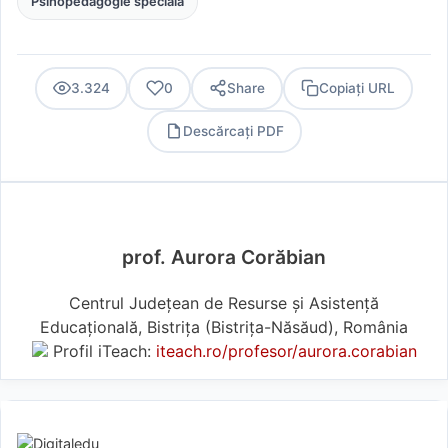
Psihopedagogie specială
3.324
0
Share
Copiați URL
Descărcați PDF
PDF
prof. Aurora Corăbian
Centrul Județean de Resurse și Asistență
Educațională, Bistrița (Bistriţa-Năsăud), România
Profil iTeach:
iteach.ro/profesor/aurora.corabian