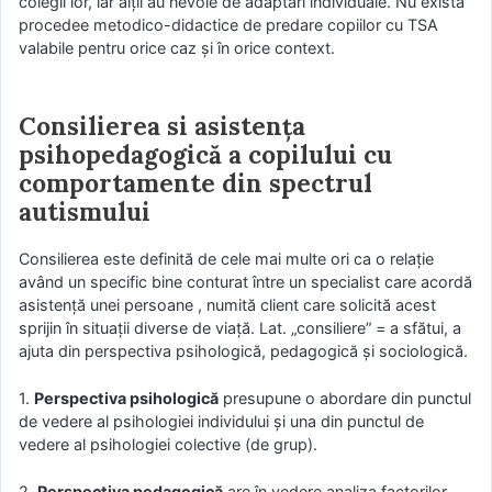
colegii lor, iar alţii au nevoie de adaptări individuale. Nu există
procedee metodico-didactice de predare copiilor cu TSA
valabile pentru orice caz și în orice context.
Consilierea si asistența
psihopedagogică a copilului cu
comportamente din spectrul
autismului
Consilierea este definită de cele mai multe ori ca o relaţie
având un specific bine conturat între un specialist care acordă
asistenţă unei persoane , numită client care solicită acest
sprijin în situaţii diverse de viaţă. Lat. „consiliere” = a sfătui, a
ajuta din perspectiva psihologică, pedagogică şi sociologică.
1.
Perspectiva psihologică
presupune o abordare din punctul
de vedere al psihologiei individului şi una din punctul de
vedere al psihologiei colective (de grup).
2.
Perspectiva pedagogică
are în vedere analiza factorilor