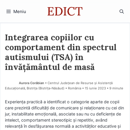
Sari
la
Meniu
conținut
Integrarea copiilor cu
comportament din spectrul
autismului (TSA) în
învățământul de masă
Aurora Corăbian
• Centrul Județean de Resurse și Asistență
Educațională, Bistrița (Bistriţa-Năsăud) • România
15 iunie 2023
• 9 minute
Experiența practică a identificat o categorie aparte de copii
care prezintă dificultăți de comunicare şi relaționare cu cei din
jur, instabilitate emoțională, asociate sau nu cu deficiențe de
intelect, comportament stereotipic şi repetitiv, având
relevanță în desfășurarea normală a activităţilor educative şi