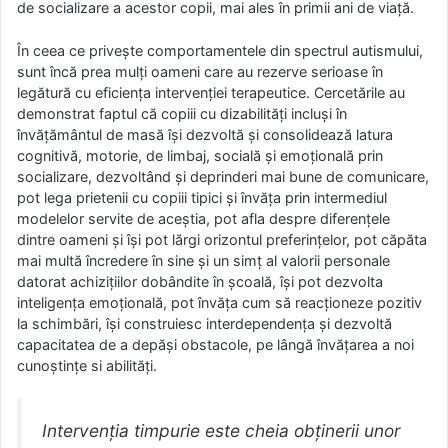
de socializare a acestor copii, mai ales în primii ani de viaţă.
În ceea ce privește comportamentele din spectrul autismului,
sunt încă prea mulți oameni care au rezerve serioase în
legătură cu eficiența intervenției terapeutice. Cercetările au
demonstrat faptul că copiii cu dizabilități incluși în
învățământul de masă își dezvoltă și consolidează latura
cognitivă, motorie, de limbaj, socială şi emoţională prin
socializare, dezvoltând și deprinderi mai bune de comunicare,
pot lega prietenii cu copiii tipici și învăța prin intermediul
modelelor servite de aceștia, pot afla despre diferențele
dintre oameni și își pot lărgi orizontul preferințelor, pot căpăta
mai multă încredere în sine și un simț al valorii personale
datorat achizițiilor dobândite în școală, își pot dezvolta
inteligența emoțională, pot învăța cum să reacționeze pozitiv
la schimbări, își construiesc interdependența și dezvoltă
capacitatea de a depăși obstacole, pe lângă învățarea a noi
cunoștințe si abilități.
Intervenția timpurie este cheia obținerii unor