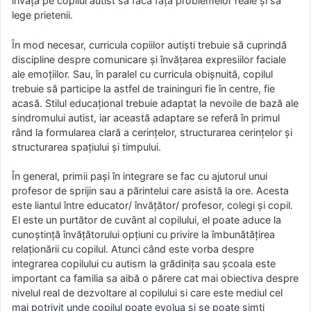
învăţa pe copilul autist să facă faţă problemelor reale şi să
lege prietenii.
În mod necesar, curricula copiilor autişti trebuie să cuprindă
discipline despre comunicare şi învăţarea expresiilor faciale
ale emoţiilor. Sau, în paralel cu curricula obişnuită, copilul
trebuie să participe la astfel de traininguri fie în centre, fie
acasă. Stilul educaţional trebuie adaptat la nevoile de bază ale
sindromului autist, iar această adaptare se referă în primul
rând la formularea clară a cerinţelor, structurarea cerinţelor şi
structurarea spaţiului şi timpului.
În general, primii paşi în integrare se fac cu ajutorul unui
profesor de sprijin sau a părintelui care asistă la ore. Acesta
este liantul între educator/ învăţător/ profesor, colegi şi copil.
El este un purtător de cuvânt al copilului, el poate aduce la
cunoştinţă învăţătorului opţiuni cu privire la îmbunătăţirea
relaţionării cu copilul. Atunci când este vorba despre
integrarea copilului cu autism la grădinița sau școala este
important ca familia sa aibă o părere cat mai obiectiva despre
nivelul real de dezvoltare al copilului si care este mediul cel
mai potrivit unde copilul poate evolua si se poate simți