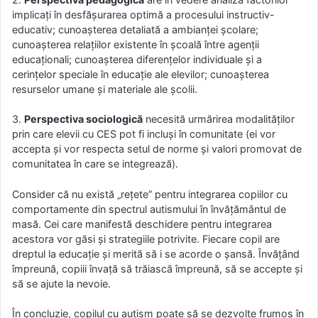
implicaţi în desfăşurarea optimă a procesului instructiv-
educativ; cunoaşterea detaliată a ambianţei şcolare;
cunoaşterea relaţiilor existente în şcoală între agenţii
educaţionali; cunoaşterea diferenţelor individuale şi a
cerinţelor speciale în educaţie ale elevilor; cunoaşterea
resurselor umane şi materiale ale şcolii.
3.
Perspectiva sociologică
necesită urmărirea modalităților
prin care elevii cu CES pot fi incluşi în comunitate (ei vor
accepta şi vor respecta setul de norme şi valori promovat de
comunitatea în care se integrează).
Consider că nu există „reţete” pentru integrarea copiilor cu
comportamente din spectrul autismului în învățământul de
masă. Cei care manifestă deschidere pentru integrarea
acestora vor găsi şi strategiile potrivite. Fiecare copil are
dreptul la educație şi merită să i se acorde o șansă. Învățând
împreună, copiii învață să trăiască împreună, să se accepte şi
să se ajute la nevoie.
În concluzie, copilul cu autism poate să se dezvolte frumos în