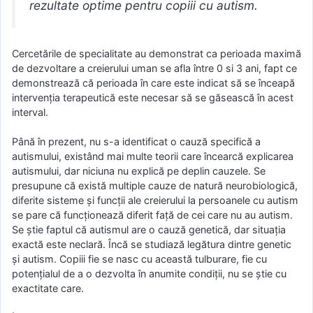
rezultate optime pentru copiii cu autism.
Cercetările de specialitate au demonstrat ca perioada maximă
de dezvoltare a creierului uman se afla între 0 si 3 ani, fapt ce
demonstrează că perioada în care este indicat să se înceapă
intervenția terapeutică este necesar să se găsească în acest
interval.
Până în prezent, nu s-a identificat o cauză specifică a
autismului, existând mai multe teorii care încearcă explicarea
autismului, dar niciuna nu explică pe deplin cauzele. Se
presupune că există multiple cauze de natură neurobiologică,
diferite sisteme şi funcţii ale creierului la persoanele cu autism
se pare că funcţionează diferit faţă de cei care nu au autism.
Se știe faptul că autismul are o cauză genetică, dar situaţia
exactă este neclară. Încă se studiază legătura dintre genetic
şi autism. Copiii fie se nasc cu această tulburare, fie cu
potenţialul de a o dezvolta în anumite condiţii, nu se ştie cu
exactitate care.