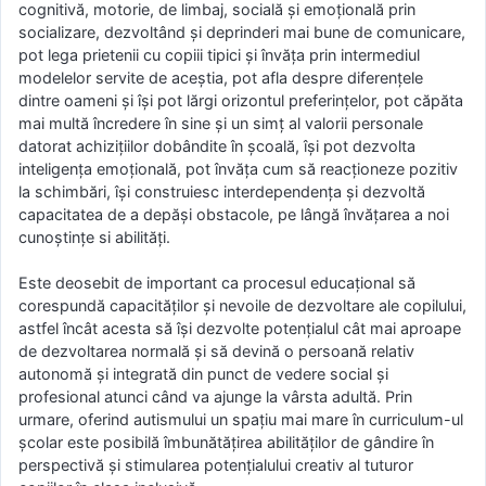
cognitivă, motorie, de limbaj, socială şi emoţională prin
socializare, dezvoltând și deprinderi mai bune de comunicare,
pot lega prietenii cu copiii tipici și învăța prin intermediul
modelelor servite de aceștia, pot afla despre diferențele
dintre oameni și își pot lărgi orizontul preferințelor, pot căpăta
mai multă încredere în sine și un simț al valorii personale
datorat achizițiilor dobândite în școală, își pot dezvolta
inteligența emoțională, pot învăța cum să reacționeze pozitiv
la schimbări, își construiesc interdependența și dezvoltă
capacitatea de a depăși obstacole, pe lângă învățarea a noi
cunoștințe si abilități.
Este deosebit de important ca procesul educațional să
corespundă capacităților și nevoile de dezvoltare ale copilului,
astfel încât acesta să își dezvolte potențialul cât mai aproape
de dezvoltarea normală și să devină o persoană relativ
autonomă și integrată din punct de vedere social și
profesional atunci când va ajunge la vârsta adultă. Prin
urmare, oferind autismului un spațiu mai mare în curriculum-ul
școlar este posibilă îmbunătățirea abilităților de gândire în
perspectivă și stimularea potențialului creativ al tuturor