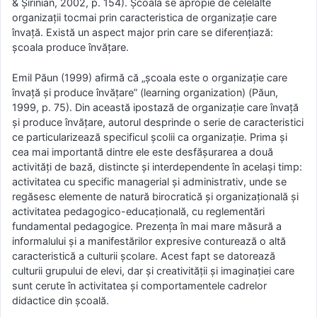
& Șirinian, 2002, p. 154). Școala se apropie de celelalte
organizații tocmai prin caracteristica de organizație care
învață. Există un aspect major prin care se diferențiază:
școala produce învățare.
Emil Păun (1999) afirmă că „școala este o organizație care
învață și produce învățare” (learning organization) (Păun,
1999, p. 75). Din această ipostază de organizație care învață
și produce învățare, autorul desprinde o serie de caracteristici
ce particularizează specificul școlii ca organizație. Prima și
cea mai importantă dintre ele este desfășurarea a două
activități de bază, distincte și interdependente în același timp:
activitatea cu specific managerial și administrativ, unde se
regăsesc elemente de natură birocratică și organizațională și
activitatea pedagogico-educațională, cu reglementări
fundamental pedagogice. Prezența în mai mare măsură a
informalului și a manifestărilor expresive conturează o altă
caracteristică a culturii școlare. Acest fapt se datorează
culturii grupului de elevi, dar și creativității și imaginației care
sunt cerute în activitatea și comportamentele cadrelor
didactice din școală.