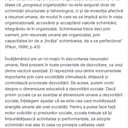
ideea că „progresul organizațiilor nu este asigurat doar de
schimbări structurale și tehnologice, ci și de investiția afectivă
a resursei umane, de modul în care ea se implică activ în viața
organizațională, accesând și acceptând valorile schimbării,
integrându-le în organizație. Schimbarea trece deci prin
oameni, prin resursele umane ale organizației, prin
capacitatea lor de a „învăța” schimbarea, de a se perfecționa”
(Păun, 1999, p.43).
Învățământul are un rol major în dezvoltarea resurselor
umane, fiind prezent în toate proiectele de dezvoltare, ca unul
dintre vectorii esențiali. El reprezintă unul dintre instrumentele
importante prin care societățile stimulează, dirijează și
controlează procesele dezvoltării. De aceea, putem vorbi
despre o dimensiune educativă a dezvoltării sociale. Dacă
privim școala ca ax esențial al dimensiunii umane a dezvoltării
sociale, înțelegem așadar că ea este cea care mobilizează
energiile umane ale unei societăți. Pentru a putea face față
noilor solicitări și presiunilor sociale, școala trebuie să își
îmbunătățească activitatea și performanțele, să adopte
schimbări mai ales în ceea ce privește calitatea vieții