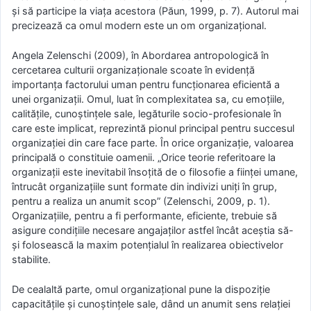
și să participe la viața acestora (Păun, 1999, p. 7). Autorul mai
precizează ca omul modern este un om organizațional.
Angela Zelenschi (2009), în Abordarea antropologică în
cercetarea culturii organizaționale scoate în evidență
importanța factorului uman pentru funcționarea eficientă a
unei organizații. Omul, luat în complexitatea sa, cu emoțiile,
calitățile, cunoștințele sale, legăturile socio-profesionale în
care este implicat, reprezintă pionul principal pentru succesul
organizației din care face parte. În orice organizație, valoarea
principală o constituie oamenii. „Orice teorie referitoare la
organizații este inevitabil însoțită de o filosofie a ființei umane,
întrucât organizațiile sunt formate din indivizi uniți în grup,
pentru a realiza un anumit scop” (Zelenschi, 2009, p. 1).
Organizațiile, pentru a fi performante, eficiente, trebuie să
asigure condițiile necesare angajaților astfel încât aceștia să-
și folosească la maxim potențialul în realizarea obiectivelor
stabilite.
De cealaltă parte, omul organizațional pune la dispoziție
capacitățile și cunoștințele sale, dând un anumit sens relației