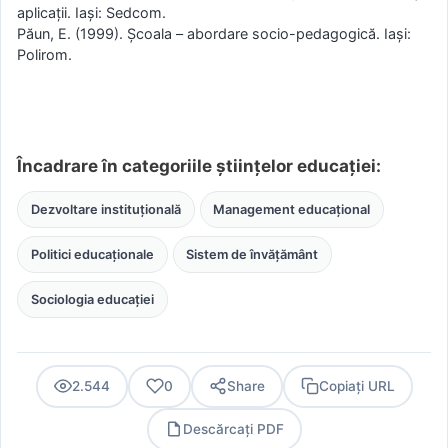
aplicații. Iași: Sedcom.
Păun, E. (1999). Școala – abordare socio-pedagogică. Iași:
Polirom.
Încadrare în categoriile științelor educației:
Dezvoltare instituțională
Management educațional
Politici educaționale
Sistem de învățământ
Sociologia educației
2.544
0
Share
Copiați URL
Descărcați PDF
PDF