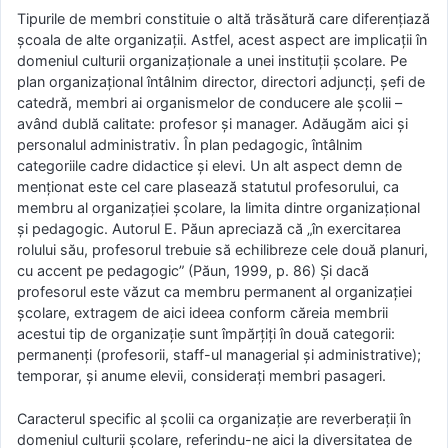
Tipurile de membri constituie o altă trăsătură care diferențiază
școala de alte organizații. Astfel, acest aspect are implicații în
domeniul culturii organizaționale a unei instituții școlare. Pe
plan organizațional întâlnim director, directori adjuncți, șefi de
catedră, membri ai organismelor de conducere ale școlii –
având dublă calitate: profesor și manager. Adăugăm aici și
personalul administrativ. În plan pedagogic, întâlnim
categoriile cadre didactice și elevi. Un alt aspect demn de
menționat este cel care plasează statutul profesorului, ca
membru al organizației școlare, la limita dintre organizațional
și pedagogic. Autorul E. Păun apreciază că „în exercitarea
rolului său, profesorul trebuie să echilibreze cele două planuri,
cu accent pe pedagogic” (Păun, 1999, p. 86) Și dacă
profesorul este văzut ca membru permanent al organizației
școlare, extragem de aici ideea conform căreia membrii
acestui tip de organizație sunt împărțiți în două categorii:
permanenți (profesorii, staff-ul managerial și administrative);
temporar, și anume elevii, considerați membri pasageri.
Caracterul specific al școlii ca organizație are reverberații în
domeniul culturii școlare, referindu-ne aici la diversitatea de