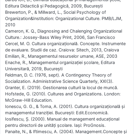
Editura Didactică și Pedagogică, 2009, București
Brewerton, P., & Millward, L., Social Psychology of
Organization&Institution: Organizational Culture. PMB/LJM,
2010
Cameron, K. Q., Diagnosing and Chalenging Organizational
Culture.: Jossey-Bass Wiley Print, 2006, San Francisco
Cercel, M. O. Cultura organizațională. Concepte. Instrumente
de evaluare. Studii de caz. Craiova: Sitech, 2013, Craiova
Emilian, R., Managementul resurselor umane, ASE, 2003
Enache, R., Managementul organizației școlare, Editura
Universitară, 2019, București
Feldman, D. C. (1976, sept). A Contingency Theory of
Socialization. Administrative Science Quarterly, XXI(3).
Granter, E. (2019). Gestionarea culturii la locul de muncă.
Hofstede, G. (2010). Cultures and Organizations. London:
McGraw-Hill Education.
Ionescu, G. G., & Toma, A. (2001). Cultura organizațională și
managementul tranziției. București: Edit.Economică.
Iosifescu, Ș. (2000). Manual de management educațional
pentru directorii de unități școlare. Iași: ProGnosis.
Panaite, N., & Iftimescu, A. (2004). Management.Concepte și