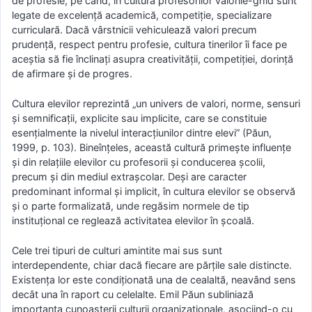
de profesie, pe când, în cultura profesorilor valorile-ghid sunt
legate de excelență academică, competiție, specializare
curriculară. Dacă vârstnicii vehiculează valori precum
prudență, respect pentru profesie, cultura tinerilor îi face pe
aceștia să fie înclinați asupra creativității, competiției, dorință
de afirmare și de progres.
Cultura elevilor reprezintă „un univers de valori, norme, sensuri
și semnificații, explicite sau implicite, care se constituie
esențialmente la nivelul interacțiunilor dintre elevi” (Păun,
1999, p. 103). Bineînțeles, această cultură primește influențe
și din relațiile elevilor cu profesorii și conducerea școlii,
precum și din mediul extrașcolar. Deși are caracter
predominant informal și implicit, în cultura elevilor se observă
și o parte formalizată, unde regăsim normele de tip
instituțional ce reglează activitatea elevilor în școală.
Cele trei tipuri de culturi amintite mai sus sunt
interdependente, chiar dacă fiecare are părțile sale distincte.
Existența lor este condiționată una de cealaltă, neavând sens
decât una în raport cu celelalte. Emil Păun subliniază
importanța cunoașterii culturii organizaționale, asociind-o cu