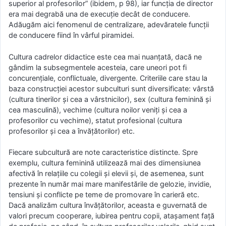
superior al profesorilor” (ibidem, p 98), iar funcția de director
era mai degrabă una de execuție decât de conducere.
Adăugăm aici fenomenul de centralizare, adevăratele funcții
de conducere fiind în vârful piramidei.
Cultura cadrelor didactice este cea mai nuanțată, dacă ne
gândim la subsegmentele acesteia, care uneori pot fi
concurențiale, conflictuale, divergente. Criteriile care stau la
baza construcției acestor subculturi sunt diversificate: vârstă
(cultura tinerilor și cea a vârstnicilor), sex (cultura feminină și
cea masculină), vechime (cultura noilor veniți și cea a
profesorilor cu vechime), statut profesional (cultura
profesorilor și cea a învățătorilor) etc.
Fiecare subcultură are note caracteristice distincte. Spre
exemplu, cultura feminină utilizează mai des dimensiunea
afectivă în relațiile cu colegii și elevii și, de asemenea, sunt
prezente în număr mai mare manifestările de gelozie, invidie,
tensiuni și conflicte pe teme de promovare în carieră etc.
Dacă analizăm cultura învățătorilor, aceasta e guvernată de
valori precum cooperare, iubirea pentru copii, atașament față