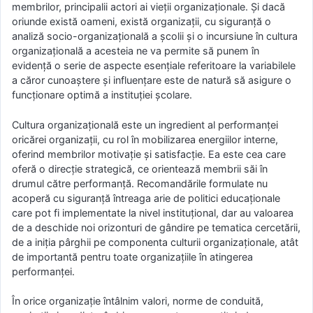
membrilor, principalii actori ai vieții organizaționale. Și dacă
oriunde există oameni, există organizații, cu siguranță o
analiză socio-organizațională a școlii și o incursiune în cultura
organizațională a acesteia ne va permite să punem în
evidență o serie de aspecte esențiale referitoare la variabilele
a căror cunoaștere și influențare este de natură să asigure o
funcționare optimă a instituției școlare.
Cultura organizațională este un ingredient al performanței
oricărei organizații, cu rol în mobilizarea energiilor interne,
oferind membrilor motivație și satisfacție. Ea este cea care
oferă o direcție strategică, ce orientează membrii săi în
drumul către performanță. Recomandӑrile formulate nu
acoperӑ cu siguranțӑ întreaga arie de politici educaționale
care pot fi implementate la nivel instituțional, dar au valoarea
de a deschide noi orizonturi de gândire pe tematica cercetării,
de a iniția pârghii pe componenta culturii organizaționale, atât
de importantă pentru toate organizațiile în atingerea
performanței.
În orice organizație întâlnim valori, norme de conduită,