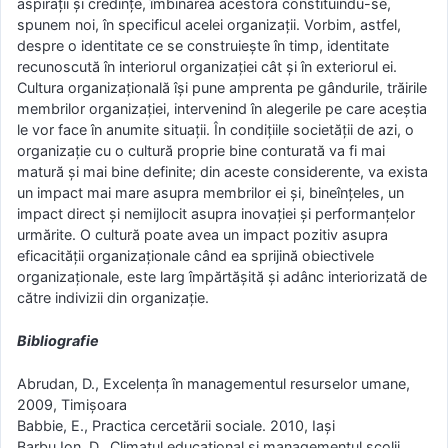
aspirații și credințe, îmbinarea acestora constituindu-se,
spunem noi, în specificul acelei organizații. Vorbim, astfel,
despre o identitate ce se construiește în timp, identitate
recunoscută în interiorul organizației cât și în exteriorul ei.
Cultura organizațională își pune amprenta pe gândurile, trăirile
membrilor organizației, intervenind în alegerile pe care aceștia
le vor face în anumite situații. În condițiile societății de azi, o
organizație cu o cultură proprie bine conturată va fi mai
matură şi mai bine definite; din aceste considerente, va exista
un impact mai mare asupra membrilor ei și, bineînțeles, un
impact direct şi nemijlocit asupra inovației şi performanțelor
urmărite. O cultură poate avea un impact pozitiv asupra
eficacității organizaționale când ea sprijină obiectivele
organizaționale, este larg împărtășită și adânc interiorizată de
către indivizii din organizație.
Bibliografie
Abrudan, D., Excelența în managementul resurselor umane,
2009, Timișoara
Babbie, E., Practica cercetării sociale. 2010, Iași
Barbu Ion, D., Climatul educațional și managementul școlii,