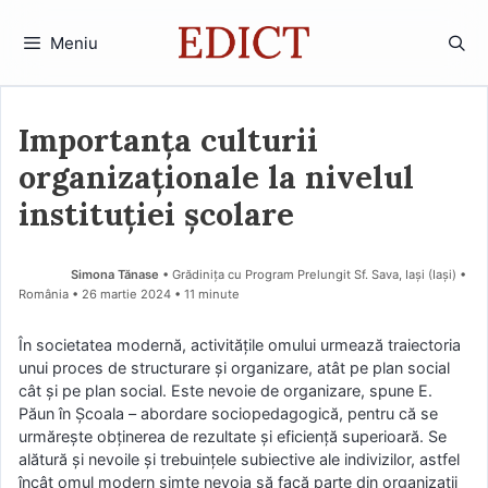
Sari
la
Meniu
conținut
Importanța culturii
organizaționale la nivelul
instituției școlare
Simona Tănase
• Grădinița cu Program Prelungit Sf. Sava, Iași (Iaşi) •
România
26 martie 2024
• 11 minute
În societatea modernă, activitățile omului urmează traiectoria
unui proces de structurare și organizare, atât pe plan social
cât și pe plan social. Este nevoie de organizare, spune E.
Păun în Școala – abordare sociopedagogică, pentru că se
urmărește obținerea de rezultate și eficiență superioară. Se
alătură și nevoile și trebuințele subiective ale indivizilor, astfel
încât omul modern simte nevoia să facă parte din organizații