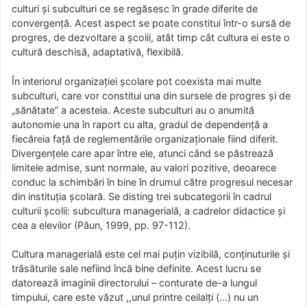
culturi și subculturi ce se regăsesc în grade diferite de
convergență. Acest aspect se poate constitui într-o sursă de
progres, de dezvoltare a școlii, atât timp cât cultura ei este o
cultură deschisă, adaptativă, flexibilă.
În interiorul organizației școlare pot coexista mai multe
subculturi, care vor constitui una din sursele de progres și de
„sănătate” a acesteia. Aceste subculturi au o anumită
autonomie una în raport cu alta, gradul de dependență a
fiecăreia față de reglementările organizaționale fiind diferit.
Divergențele care apar între ele, atunci când se păstrează
limitele admise, sunt normale, au valori pozitive, deoarece
conduc la schimbări în bine în drumul către progresul necesar
din instituția școlară. Se disting trei subcategorii în cadrul
culturii școlii: subcultura managerială, a cadrelor didactice și
cea a elevilor (Păun, 1999, pp. 97-112).
Cultura managerială este cel mai puțin vizibilă, conținuturile și
trăsăturile sale nefiind încă bine definite. Acest lucru se
datorează imaginii directorului – conturate de-a lungul
timpului, care este văzut ,,unul printre ceilalți (…) nu un