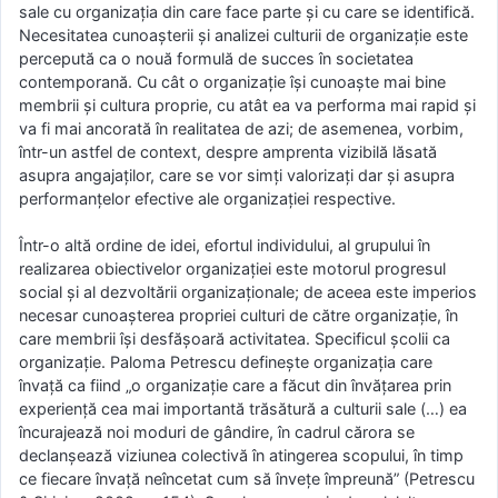
sale cu organizația din care face parte și cu care se identifică.
Necesitatea cunoașterii și analizei culturii de organizație este
percepută ca o nouă formulă de succes în societatea
contemporană. Cu cât o organizație își cunoaște mai bine
membrii și cultura proprie, cu atât ea va performa mai rapid și
va fi mai ancorată în realitatea de azi; de asemenea, vorbim,
într-un astfel de context, despre amprenta vizibilă lăsată
asupra angajaților, care se vor simți valorizați dar și asupra
performanțelor efective ale organizației respective.
Într-o altă ordine de idei, efortul individului, al grupului în
realizarea obiectivelor organizației este motorul progresul
social și al dezvoltării organizaționale; de aceea este imperios
necesar cunoașterea propriei culturi de către organizație, în
care membrii își desfășoară activitatea. Specificul școlii ca
organizație. Paloma Petrescu definește organizația care
învață ca fiind „o organizație care a făcut din învățarea prin
experiență cea mai importantă trăsătură a culturii sale (…) ea
încurajează noi moduri de gândire, în cadrul cărora se
declanșează viziunea colectivă în atingerea scopului, în timp
ce fiecare învață neîncetat cum să învețe împreună” (Petrescu