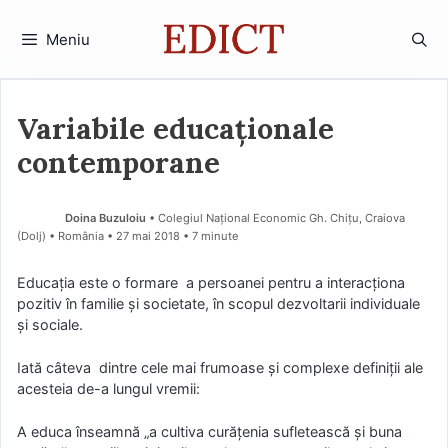
Sari
la
Meniu
conținut
Variabile educaționale
contemporane
Doina Buzuloiu
• Colegiul Național Economic Gh. Chițu, Craiova
(Dolj) • România
27 mai 2018
• 7 minute
Educaţia este o formare a persoanei pentru a interacționa
pozitiv în familie și societate, în scopul dezvoltarii individuale
și sociale.
Iată câteva dintre cele mai frumoase și complexe definiții ale
acesteia de-a lungul vremii:
A educa înseamnă „a cultiva curăţenia sufletească şi buna