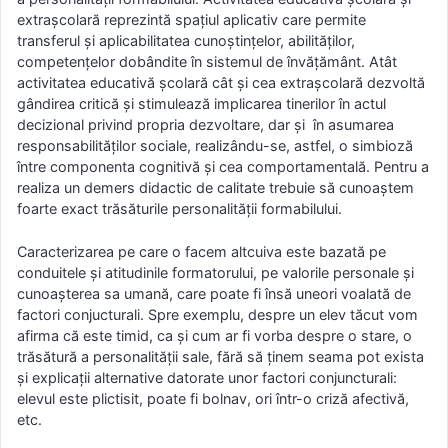
extraşcolară reprezintă spaţiul aplicativ care permite
transferul şi aplicabilitatea cunoştinţelor, abilităţilor,
competenţelor dobândite în sistemul de învăţământ. Atât
activitatea educativă şcolară cât şi cea extraşcolară dezvoltă
gândirea critică şi stimulează implicarea tinerilor în actul
decizional privind propria dezvoltare, dar și în asumarea
responsabilităţilor sociale, realizându-se, astfel, o simbioză
între componenta cognitivă şi cea comportamentală. Pentru a
realiza un demers didactic de calitate trebuie să cunoaștem
foarte exact trăsăturile personalităţii formabilului.
Caracterizarea pe care o facem altcuiva este bazată pe
conduitele şi atitudinile formatorului, pe valorile personale și
cunoașterea sa umană, care poate fi însă uneori voalată de
factori conjucturali. Spre exemplu, despre un elev tăcut vom
afirma că este timid, ca şi cum ar fi vorba despre o stare, o
trăsătură a personalităţii sale, fără să ținem seama pot exista
și explicaţii alternative datorate unor factori conjuncturali:
elevul este plictisit, poate fi bolnav, ori într-o criză afectivă,
etc.