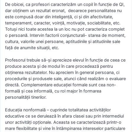
De obicei, ca profesori caracterizăm un copil în funcţie de QI,
dar obținem un rezultat eronat, deoarece personalitatea nu
este compusă doar din inteligenţă, ci şi din afectivitate,
temperament, caracter, voinţă, motivaţie, sociabilitate, etc.
Totuși nici toate acestea la un loc nu pot caracteriza complet
o persoană. Intervin factorii conjuncturali- starea de moment,
cultura, valorile unei persoane, aptitudinile şi atitudinile sale
faţă de anumite situaţii, etc.
Profesorul trebuie să-și aprecieze elevul în funcţie de ceea ce
produce acesta și de modul în care procedează pentru
obținerea rezultatelor. Nu apreciem în general persoana, ci
procedurile şi produsele sale, atunci când realizăm o evaluare
directă. Complementare educației formale sunt cea non-
formală și cea informală, cu rol major în formarea
personalității tinerilor.
Educaţia nonformală – cuprinde totalitatea activităţilor
educative ce se derulează în afara clasei sau prin intermediul
unor activităţi opţionale. Aceasta se caracterizează printr-o
mare flexibilitate şi vine în întâmpinarea intereselor particulare