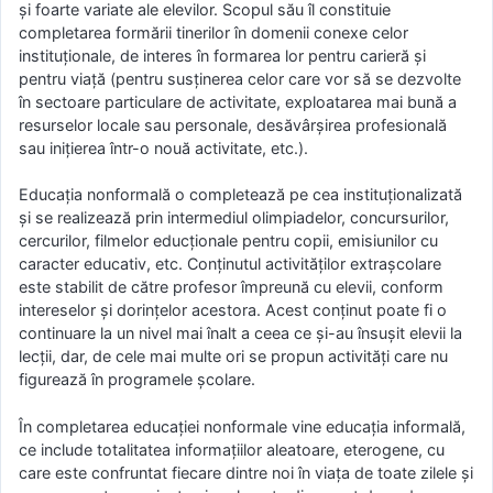
și foarte variate ale elevilor. Scopul său îl constituie
completarea formării tinerilor în domenii conexe celor
instituționale, de interes în formarea lor pentru carieră și
pentru viață (pentru susţinerea celor care vor să se dezvolte
în sectoare particulare de activitate, exploatarea mai bună a
resurselor locale sau personale, desăvârşirea profesională
sau iniţierea într-o nouă activitate, etc.).
Educaţia nonformală o completează pe cea instituţionalizată
și se realizează prin intermediul olimpiadelor, concursurilor,
cercurilor, filmelor educționale pentru copii, emisiunilor cu
caracter educativ, etc. Conţinutul activităţilor extraşcolare
este stabilit de către profesor împreună cu elevii, conform
intereselor şi dorinţelor acestora. Acest conţinut poate fi o
continuare la un nivel mai înalt a ceea ce şi-au însuşit elevii la
lecţii, dar, de cele mai multe ori se propun activităţi care nu
figurează în programele şcolare.
În completarea educației nonformale vine educaţia informală,
ce include totalitatea informaţiilor aleatoare, eterogene, cu
care este confruntat fiecare dintre noi în viața de toate zilele şi