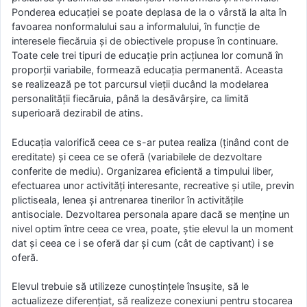
Ponderea educaţiei se poate deplasa de la o vârstă la alta în
favoarea nonformalului sau a informalului, în funcție de
interesele fiecăruia și de obiectivele propuse în continuare.
Toate cele trei tipuri de educație prin acțiunea lor comună în
proporții variabile, formează educația permanentă. Aceasta
se realizează pe tot parcursul vieții ducând la modelarea
personalității fiecăruia, până la desăvârșire, ca limită
superioară dezirabil de atins.
Educaţia valorifică ceea ce s-ar putea realiza (ținând cont de
ereditate) şi ceea ce se oferă (variabilele de dezvoltare
conferite de mediu). Organizarea eficientă a timpului liber,
efectuarea unor activităţi interesante, recreative şi utile, previn
plictiseala, lenea şi antrenarea tinerilor în activităţile
antisociale. Dezvoltarea personala apare dacă se menţine un
nivel optim între ceea ce vrea, poate, ştie elevul la un moment
dat şi ceea ce i se oferă dar și cum (cât de captivant) i se
oferă.
Elevul trebuie să utilizeze cunoştinţele însușite, să le
actualizeze diferenţiat, să realizeze conexiuni pentru stocarea