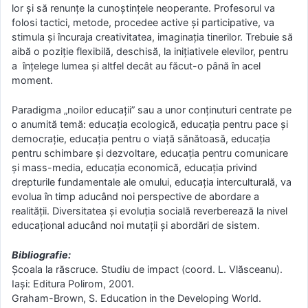
lor și să renunțe la cunoştinţele neoperante. Profesorul va
folosi tactici, metode, procedee active şi participative, va
stimula şi încuraja creativitatea, imaginaţia tinerilor. Trebuie să
aibă o poziție flexibilă, deschisă, la iniţiativele elevilor, pentru
a înţelege lumea şi altfel decât au făcut-o până în acel
moment.
Paradigma „noilor educaţii” sau a unor conţinuturi centrate pe
o anumită temă: educaţia ecologică, educaţia pentru pace şi
democraţie, educaţia pentru o viață sănătoasă, educaţia
pentru schimbare şi dezvoltare, educaţia pentru comunicare
şi mass-media, educaţia economică, educaţia privind
drepturile fundamentale ale omului, educaţia interculturală, va
evolua în timp aducând noi perspective de abordare a
realității. Diversitatea și evoluția socială reverberează la nivel
educațional aducând noi mutații și abordări de sistem.
Bibliografie:
Şcoala la răscruce. Studiu de impact (coord. L. Vlăsceanu).
Iaşi: Editura Polirom, 2001.
Graham-Brown, S. Education in the Developing World.