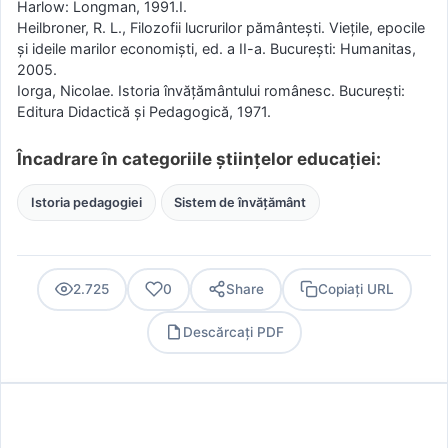
Harlow: Longman, 1991.I.
Heilbroner, R. L., Filozofii lucrurilor pământeşti. Vieţile, epocile
şi ideile marilor economişti, ed. a II-a. Bucureşti: Humanitas,
2005.
Iorga, Nicolae. Istoria învăţământului românesc. Bucureşti:
Editura Didactică şi Pedagogică, 1971.
Încadrare în categoriile științelor educației:
Istoria pedagogiei
Sistem de învățământ
2.725
0
Share
Copiați URL
Descărcați PDF
PDF