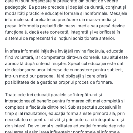
care nu sunt organizate şi prelucrate din punct de vedere
pedagogic. Ea poate precede şi depăşi ca durată, conţinut şi
modalităţi practicile educaţiei formale și nonformale. Mesajele
informale sunt preluate cu precădere din mass-media și
presa. Informaţia preluată din mass-media sau presă devine
funcţională, dacă este conexată, integrată şi valorificată în
sistemul de reprezentări şi noțiuni achiziţionate anterior.
În sfera informală iniţiativa învăţării revine fiecăruia, educaţia
fiind voluntară, iar competenţa dintr-un domeniu sau altul este
apreciată după criteriul reuşitei. Specificul educaţiei este dat
de declanşarea unor interese de cunoaştere pentru subiect,
într-un mod pur personal, fără obligaţii și care oferă
posibilitatea de a gestiona propriul proces de formare.
Toate cele trei educaţii paralele se întrepătrund și
interacționează benefic pentru formarea cât mai completă și
complexă a fiecăruia dintre noi. Sub aspectul succesiunii în
timp şi al rezultatelor, educaţia formală este primordială, prin
necesitatea ei pentru individ şi prin puterea ei integratoare şi
de sinteză. De volumul și calitatea educaţiei formale depinde
preluarea și asimilarea influenţelor nonformale şi informale.