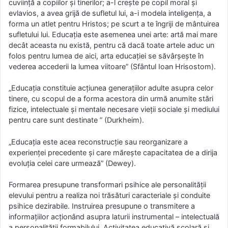
cuviinţă a copiilor şi tinerilor; a-l creşte pe copil moral şi
evlavios, a avea grijă de sufletul lui, a-i modela inteligenţa, a
forma un atlet pentru Hristos; pe scurt a te îngriji de mântuirea
sufletului lui. Educaţia este asemenea unei arte: artă mai mare
decât aceasta nu există, pentru că dacă toate artele aduc un
folos pentru lumea de aici, arta educaţiei se săvârşeşte în
vederea accederii la lumea viitoare” (Sfântul Ioan Hrisostom).
„Educaţia constituie acţiunea generaţiilor adulte asupra celor
tinere, cu scopul de a forma acestora din urmă anumite stări
fizice, intelectuale şi mentale necesare vieţii sociale şi mediului
pentru care sunt destinate ” (Durkheim).
„Educaţia este acea reconstrucţie sau reorganizare a
experienţei precedente şi care măreşte capacitatea de a dirija
evoluţia celei care urmează” (Dewey).
Formarea presupune transformari psihice ale personalităţii
elevului pentru a realiza noi trăsături caracteriale și conduite
psihice dezirabile. Instruirea presupune o transmitere a
informaţiilor acționând asupra laturii instrumental – intelectuală
a personalităţii formabilului. Activitatea educativă şcolară şi