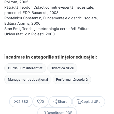
Polirom, 2005
Pătrăuţă,Teodor, Didacticometrie-esenţă, necesitate,
proceduri, EDP, Bucureşti, 2008
Postelnicu Constantin, Fundamentele didacticii şcolare,
Editura Aramis, 2000
Stan Emil, Teoria şi metodologia cercetării, Editura
Universităţii din Ploieşti, 2000.
Încadrare în categoriile științelor educației:
Curriculum diferențiat
Didactica fizicii
Management educațional
Performanță școlară
2.882
0
Share
Copiați URL
Descărcați PDF
PDF