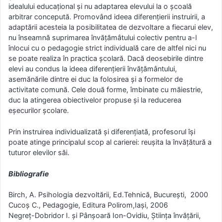
idealului educaţional şi nu adaptarea elevului la o şcoală
arbitrar concepută. Promovând ideea diferenţierii instruirii, a
adaptării acesteia la posibilitatea de dezvoltare a fiecarui elev,
nu înseamnă suprimarea învăţămâtului colectiv pentru a-l
înlocui cu o pedagogie strict individuală care de altfel nici nu
se poate realiza în practica şcolară. Dacă deosebirile dintre
elevi au condus la ideea diferenţierii învăţământului,
asemănările dintre ei duc la folosirea şi a formelor de
activitate comună. Cele două forme, îmbinate cu măiestrie,
duc la atingerea obiectivelor propuse şi la reducerea
eşecurilor şcolare.
Prin instruirea individualizată şi diferenţiată, profesorul îşi
poate atinge principalul scop al carierei: reuşita la învăţătură a
tuturor elevilor săi.
Bibliografie
Birch, A. Psihologia dezvoltării, Ed.Tehnică, Bucureşti, 2000
Cucoş C., Pedagogie, Editura Polirom,Iaşi, 2006
Negreţ-Dobridor I. şi Pânşoară Ion-Ovidiu, Ştiinţa învăţării,