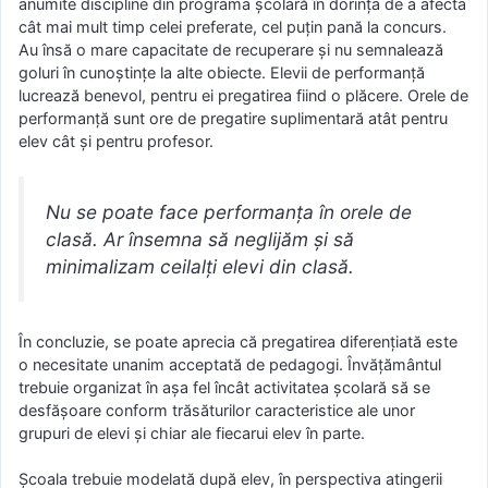
anumite discipline din programa şcolară în dorinţa de a afecta
cât mai mult timp celei preferate, cel puţin pană la concurs.
Au însă o mare capacitate de recuperare şi nu semnalează
goluri în cunoştinţe la alte obiecte. Elevii de performanţă
lucrează benevol, pentru ei pregatirea fiind o plăcere. Orele de
performanţă sunt ore de pregatire suplimentară atât pentru
elev cât şi pentru profesor.
Nu se poate face performanţa în orele de
clasă. Ar însemna să neglijăm şi să
minimalizam ceilalţi elevi din clasă.
În concluzie, se poate aprecia că pregatirea diferenţiată este
o necesitate unanim acceptată de pedagogi. Învăţământul
trebuie organizat în aşa fel încât activitatea şcolară să se
desfăşoare conform trăsăturilor caracteristice ale unor
grupuri de elevi şi chiar ale fiecarui elev în parte.
Şcoala trebuie modelată după elev, în perspectiva atingerii