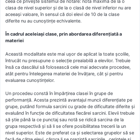
ceea ce priveşte sistemul de notare: nota maximă de la o
clasa de nivel superior şi de la o clasă de nivel inferior nu are
aceeaşi valoare, în sensul că doi elevi de 10 de la clase
diferite nu au cunoştinţe echivalente.
În cadrul aceleiași clase, prin abordarea diferențiată a
materiei
Această modalitate este mai uşor de aplicat la toate şcolile,
întrucât nu presupune o selecţie prealabilă a elevilor. Trebuie
însă ca dascălul să folosească cele mai adecvate procedee,
atât pentru întelegerea materiei de învăţare, cât şi pentru
evaluarea cunoştinţelor.
Un procedeu constă în împărţirea clasei în grupe de
performanţă. Acesta prezintă avantajul muncii diferenţiate pe
grupe, putând formula sarcini cu grade de dificultate diferite şi
evaluând în funcţie de dificultatea fiecărei sarcini. Elevii trebuie
să ştie până la ce punctaj sau notă se ridică sarcina de la
grupa respectivă şi să li se ofere posibilitatea trecerii la un
nivel superior. Este de preferat ca şi selectarea grupelor să se
facă de către elevi, cărora li se prezintă sarcinile, cerinţele şi