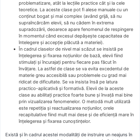
problematizare, atât la lecţiile practice cât şi la cele
teoretice. La aceste clase pot fi alese manuale cu un
conţinut bogat şi mai complex (având grijă, să nu
supraîncărcăm elevii, să nu cădem în extrema
supradozării, deoarece apare fenomenul de respingere
în momentul când excesul depăşește capacitatea de
întelegere şi accepţie plăcută a materiei).
În cadrul claselor de nivel mai scăzut se insistă pe
înţelegerea şi fixarea noţiunilor de bază, elevii fiind
stimulaţi şi încurajaţi pentru fiecare pas făcut în
învăţare. La astfel de clase se va evita excedentul de
materie greu accesibilă sau problemele cu grad mai
ridicat de dificultate. Se va insista însă pe latura
practico-aplicativă şi formativă. Elevii de la aceste
clase au abilitaţi practice foarte bune şi învaţă mai bine
prin vizualizarea fenomenelor. O metodă mult utilizată
este repetiţia şi reactualizarea noţiunilor, orele
recapitulative fiind mult mai dese şi de eficienţă mare în
înțelegerea şi fixarea cunoştinţelor.
Există şi în cadrul acestei modalităţi de instruire un neajuns în