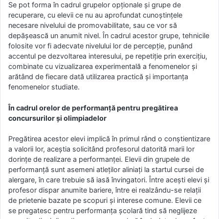
Se pot forma în cadrul grupelor opţionale şi grupe de
recuperare, cu elevii ce nu au aprofundat cunoştinţele
necesare nivelului de promovabilitate, sau ce vor să
depăşească un anumit nivel. În cadrul acestor grupe, tehnicile
folosite vor fi adecvate nivelului lor de percepţie, punând
accentul pe dezvoltarea interesului, pe repetiţie prin exercițiu,
combinate cu vizualizarea experimentală a fenomenelor şi
arătând de fiecare dată utilizarea practică şi importanţa
fenomenelor studiate.
În cadrul orelor de performanță pentru pregătirea
concursurilor și olimpiadelor
Pregătirea acestor elevi implică în primul rând o conştientizare
a valorii lor, aceştia solicitând profesorul datorită marii lor
dorinţe de realizare a performanţei. Elevii din grupele de
performanţă sunt asemeni atleţilor aliniaţi la startul cursei de
alergare, în care trebuie să iasă învingatori. Între aceşti elevi şi
profesor dispar anumite bariere, între ei realzându-se relaţii
de prietenie bazate pe scopuri şi interese comune. Elevii ce
se pregatesc pentru performanţa şcolară tind să neglijeze