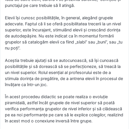
punctajul pe care trebuie să îl atingă.
Elevii îşi cunosc posibilităţile, în general, alegând grupele
adecvate. Faptul că li se oferă posibilitatea trecerii la un nivel
superior, este încurajant, stimulând elevii şi crescând dorinţa
de autodepăşire. Nu este indicat ca în momentul formării
grupelor să catalogăm elevii ca fiind „slabi” sau „buni”, sau „tu
nu poţi”.
Aceştia trebuie ajutaţi să se autocunoască, să îşi cunoască
posibilităţile şi să dorească să se perfecţioneze, să treacă la
un nivel superior. Rolul esenţial al profesorului este de a
stimula dorinţa de pregătire, de a antrena elevii în procesul de
învăţare ca într-un joc.
În acest procedeu didactic se poate realiza o evoluţie
piramidală, astfel încât grupele de nivel superior să poată
verifica performanţa grupelor de nivel inferior şi să clădească
pe ea noi performanţe pe care să le explice colegilor, realizind
în acest mod o conexiune inversă între grupe.