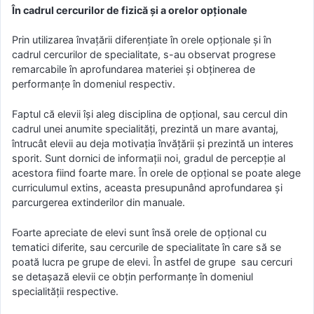
În cadrul cercurilor de fizică și a orelor opționale
Prin utilizarea învaţării diferenţiate în orele opţionale şi în
cadrul cercurilor de specialitate, s-au observat progrese
remarcabile în aprofundarea materiei şi obţinerea de
performanţe în domeniul respectiv.
Faptul că elevii îşi aleg disciplina de opţional, sau cercul din
cadrul unei anumite specialităţi, prezintă un mare avantaj,
întrucât elevii au deja motivaţia învăţării şi prezintă un interes
sporit. Sunt dornici de informaţii noi, gradul de percepţie al
acestora fiind foarte mare. În orele de opţional se poate alege
curriculumul extins, aceasta presupunând aprofundarea şi
parcurgerea extinderilor din manuale.
Foarte apreciate de elevi sunt însă orele de opţional cu
tematici diferite, sau cercurile de specialitate în care să se
poată lucra pe grupe de elevi. În astfel de grupe sau cercuri
se detaşază elevii ce obţin performanţe în domeniul
specialităţii respective.