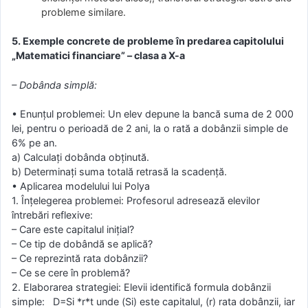
probleme similare.
5. Exemple concrete de probleme în predarea capitolului
„Matematici financiare” – clasa a X-a
– Dobânda simplă:
• Enunțul problemei: Un elev depune la bancă suma de 2 000
lei, pentru o perioadă de 2 ani, la o rată a dobânzii simple de
6% pe an.
a) Calculați dobânda obținută.
b) Determinați suma totală retrasă la scadență.
• Aplicarea modelului lui Polya
1. Înțelegerea problemei: Profesorul adresează elevilor
întrebări reflexive:
– Care este capitalul inițial?
– Ce tip de dobândă se aplică?
– Ce reprezintă rata dobânzii?
– Ce se cere în problemă?
2. Elaborarea strategiei: Elevii identifică formula dobânzii
simple: D=Si *r*t unde (Si) este capitalul, (r) rata dobânzii, iar