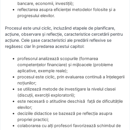
bancare, economii, investiții);
reflectarea asupra eficienței metodelor folosite și a
progresului elevilor.
Procesul este unul ciclic, incluzând etapele de planificare,
acțiune, observare și reflecție, caracteristice cercetării pentru
acțiune. Cele șase caracteristici ale predării reflexive se
regăsesc clar în predarea acestui capitol:
profesorul analizează scopurile (formarea
competențelor financiare) și mijloacele (probleme
aplicative, exemple reale);
procesul este ciclic, prin evaluarea continuă a înțelegerii
noțiunilor;
se utilizează metode de investigare la nivelul clasei
(discuții, exerciții exploratorii);
este necesară o atitudine deschisă față de dificultățile
elevilor;
deciziile didactice se bazează pe reflecția asupra
propriei practici;
colaborarea cu alți profesori favorizează schimbul de