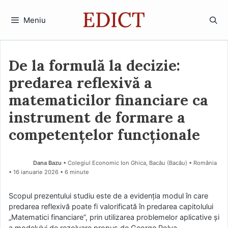
Sari
la
Meniu
conținut
De la formulă la decizie:
predarea reflexivă a
matematicilor financiare ca
instrument de formare a
competențelor funcționale
Dana Bazu
• Colegiul Economic Ion Ghica, Bacău (Bacău) • România
16 ianuarie 2026
• 6 minute
Scopul prezentului studiu este de a evidenția modul în care
predarea reflexivă poate fi valorificată în predarea capitolului
„Matematici financiare”, prin utilizarea problemelor aplicative și
a modelului de rezolvare propus de George Polya.