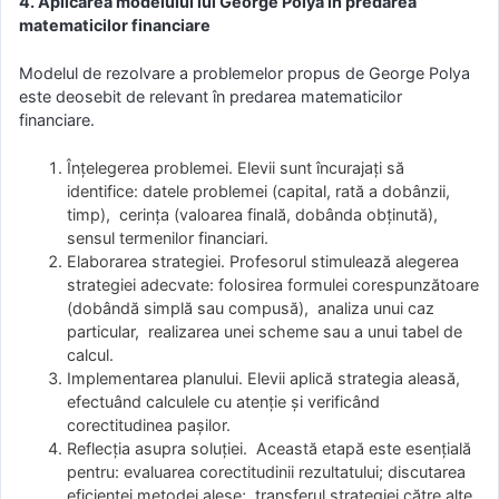
4. Aplicarea modelului lui George Polya în predarea
matematicilor financiare
Modelul de rezolvare a problemelor propus de George Polya
este deosebit de relevant în predarea matematicilor
financiare.
Înțelegerea problemei. Elevii sunt încurajați să
identifice: datele problemei (capital, rată a dobânzii,
timp), cerința (valoarea finală, dobânda obținută),
sensul termenilor financiari.
Elaborarea strategiei. Profesorul stimulează alegerea
strategiei adecvate: folosirea formulei corespunzătoare
(dobândă simplă sau compusă), analiza unui caz
particular, realizarea unei scheme sau a unui tabel de
calcul.
Implementarea planului. Elevii aplică strategia aleasă,
efectuând calculele cu atenție și verificând
corectitudinea pașilor.
Reflecția asupra soluției. Această etapă este esențială
pentru: evaluarea corectitudinii rezultatului; discutarea
eficienței metodei alese;, transferul strategiei către alte