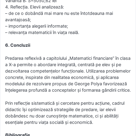
Varianta B: S=5050,62 lei
4. Reflecția. Elevii analizează:
– de ce o dobândă mai mare nu este întotdeauna mai
avantajoasă;
– importanța alegerii informate;
– relevanța matematicii în viața reală.
6. Concluzii
Predarea reflexivă a capitolului „Matematici financiare” în clasa
a X-a permite o abordare integrată, centrată pe elev și pe
dezvoltarea competențelor funcționale. Utilizarea problemelor
concrete, inspirate din realitatea economică, și aplicarea
modelului de rezolvare propus de George Polya favorizează
înțelegerea profundă a conceptelor și formarea gândirii critice.
Prin reflecție sistematică și cercetare pentru acțiune, cadrul
didactic își optimizează strategiile de predare, iar elevii
dobândesc nu doar cunoștințe matematice, ci și abilități
esențiale pentru viața socială și economică.
Bibliografie