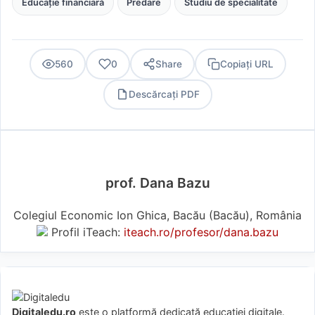
Educație financiară
Predare
Studiu de specialitate
560
0
Share
Copiați URL
Descărcați PDF
PDF
prof. Dana Bazu
Colegiul Economic Ion Ghica, Bacău (Bacău), România
Profil iTeach:
iteach.ro/profesor/dana.bazu
Digitaledu.ro
este o platformă dedicată educației digitale.