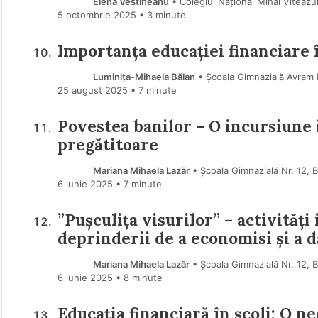
Elena Vestineanu
• Colegiul Național Mihai Viteazul
5 octombrie 2025
• 3 minute
Importanța educației financiare 
Luminița-Mihaela Bălan
• Școala Gimnazială Avram 
25 august 2025
• 7 minute
Povestea banilor – O incursiune i
pregătitoare
Mariana Mihaela Lazăr
• Școala Gimnazială Nr. 12, 
6 iunie 2025
• 7 minute
”Pușculița visurilor” – activităț
deprinderii de a economisi și a d
Mariana Mihaela Lazăr
• Școala Gimnazială Nr. 12, 
6 iunie 2025
• 8 minute
Educația financiară în școli: O n