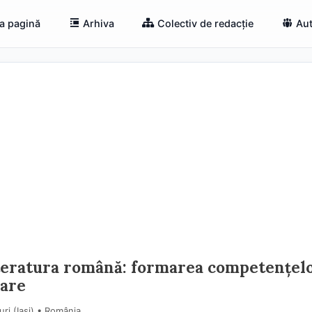
a pagină
Arhiva
Colectiv de redacție
Aut
literatura română: formarea competențel
iare
ri (Iaşi) • România