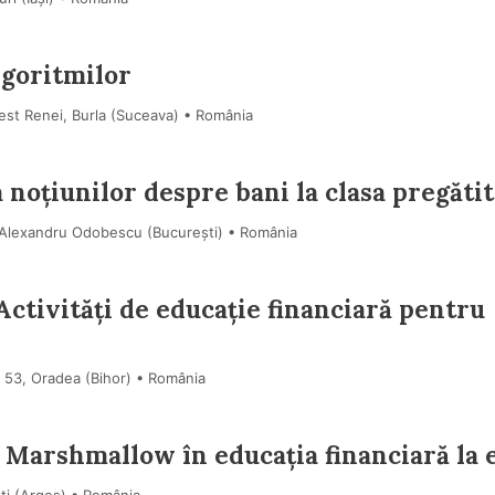
lgoritmilor
est Renei, Burla (Suceava) • România
 noțiunilor despre bani la clasa pregăti
 Alexandru Odobescu (Bucureşti) • România
 Activități de educație financiară pentru
. 53, Oradea (Bihor) • România
i Marshmallow în educația financiară la 