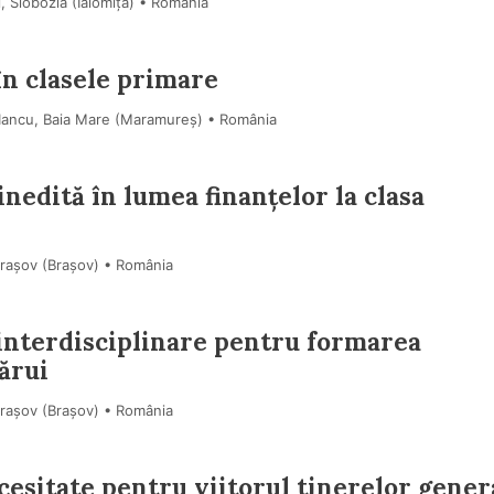
, Slobozia (Ialomiţa) • România
în clasele primare
Iancu, Baia Mare (Maramureş) • România
nedită în lumea finanțelor la clasa
Brașov (Braşov) • România
i interdisciplinare pentru formarea
ărui
Brașov (Braşov) • România
ecesitate pentru viitorul tinerelor gener