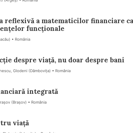
ști (Argeş) • România
a reflexivă a matematicilor financiare c
ențelor funcționale
Bacău) • România
ecție despre viață, nu doar despre bani
onescu, Glodeni (Dâmboviţa) • România
nanciară integrată
Brașov (Braşov) • România
ntru viață