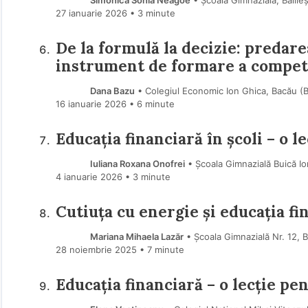
Simonica Sonia Neagoe
• Școala Gimnazială, Bălile
27 ianuarie 2026
• 3 minute
De la formulă la decizie: predare
instrument de formare a compet
Dana Bazu
• Colegiul Economic Ion Ghica, Bacău (
16 ianuarie 2026
• 6 minute
Educația financiară în școli – o l
Iuliana Roxana Onofrei
• Școala Gimnazială Buică I
4 ianuarie 2026
• 3 minute
Cutiuța cu energie și educația fi
Mariana Mihaela Lazăr
• Școala Gimnazială Nr. 12, 
28 noiembrie 2025
• 7 minute
Educația financiară – o lecție pe