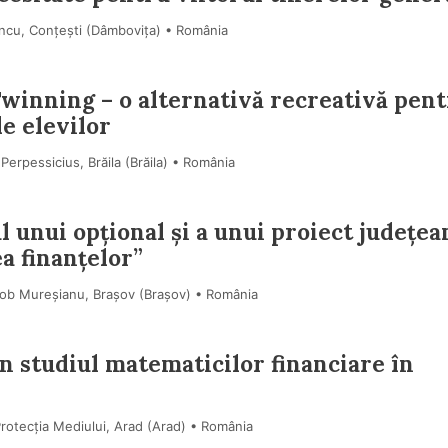
incu, Conțești (Dâmboviţa) • România
Twinning – o alternativă recreativă pen
le elevilor
Perpessicius, Brăila (Brăila) • România
ul unui opțional și a unui proiect județea
a finanțelor”
cob Mureșianu, Brașov (Braşov) • România
n studiul matematicilor financiare în
Protecția Mediului, Arad (Arad) • România