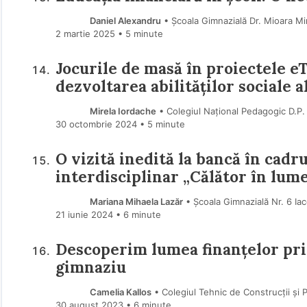
Daniel Alexandru
• Școala Gimnazială Dr. Mioara M
2 martie 2025
• 5 minute
Jocurile de masă în proiectele e
dezvoltarea abilităților sociale a
Mirela Iordache
• Colegiul Național Pedagogic D.P. 
30 octombrie 2024
• 5 minute
O vizită inedită la bancă în cadr
interdisciplinar „Călător în lume
Mariana Mihaela Lazăr
• Școala Gimnazială Nr. 6 Ia
21 iunie 2024
• 6 minute
Descoperim lumea finanțelor pri
gimnaziu
Camelia Kallos
• Colegiul Tehnic de Construcții și 
30 august 2023
• 6 minute