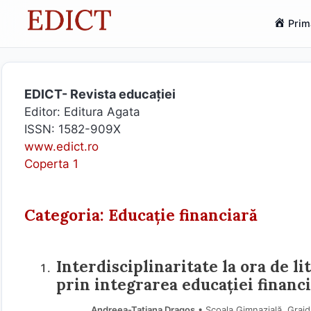
Sari
Prim
la
conținut
EDICT- Revista educației
Editor: Editura Agata
ISSN: 1582-909X
www.edict.ro
Coperta 1
Categoria: Educație financiară
Interdisciplinaritate la ora de 
prin integrarea educației financ
Andreea-Tatiana Dragoș
• Școala Gimnazială, Grajdu