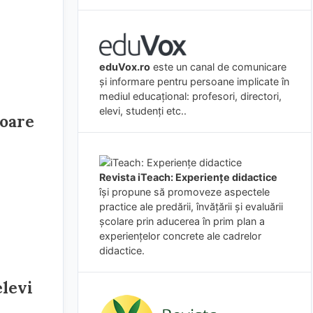
eduVox.ro
este un canal de comunicare
și informare pentru persoane implicate în
mediul educațional: profesori, directori,
elevi, studenți etc..
toare
Revista iTeach: Experienţe didactice
îşi propune să promoveze aspectele
practice ale predării, învăţării şi evaluării
şcolare prin aducerea în prim plan a
experienţelor concrete ale cadrelor
didactice.
elevi