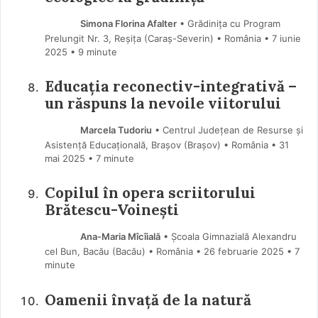
Simona Florina Afalter
• Grădinița cu Program
Prelungit Nr. 3, Reșița (Caraş-Severin) • România
7 iunie
2025
• 9 minute
Educația reconectiv-integrativă –
un răspuns la nevoile viitorului
Marcela Tudoriu
• Centrul Județean de Resurse și
Asistență Educațională, Brașov (Braşov) • România
31
mai 2025
• 7 minute
Copilul în opera scriitorului
Brătescu-Voinești
Ana-Maria Mîcîială
• Școala Gimnazială Alexandru
cel Bun, Bacău (Bacău) • România
26 februarie 2025
• 7
minute
Oamenii învață de la natură