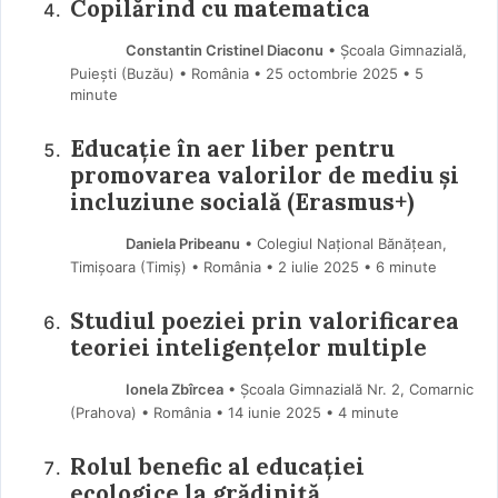
Copilărind cu matematica
Constantin Cristinel Diaconu
• Școala Gimnazială,
Puiești (Buzău) • România
25 octombrie 2025
• 5
minute
Educație în aer liber pentru
promovarea valorilor de mediu și
incluziune socială (Erasmus+)
Daniela Pribeanu
• Colegiul Național Bănățean,
Timișoara (Timiş) • România
2 iulie 2025
• 6 minute
Studiul poeziei prin valorificarea
teoriei inteligențelor multiple
Ionela Zbîrcea
• Școala Gimnazială Nr. 2, Comarnic
(Prahova) • România
14 iunie 2025
• 4 minute
Rolul benefic al educației
ecologice la grădiniță