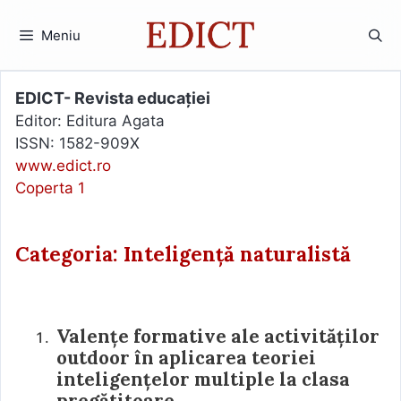
Sari
la
Meniu
conținut
EDICT- Revista educației
Editor: Editura Agata
ISSN: 1582-909X
www.edict.ro
Coperta 1
Categoria: Inteligență naturalistă
Valențe formative ale activităților
outdoor în aplicarea teoriei
inteligențelor multiple la clasa
pregătitoare