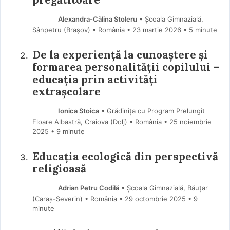
Alexandra-Călina Stoleru
• Școala Gimnazială,
Sânpetru (Braşov) • România
23 martie 2026
• 5 minute
De la experiență la cunoaștere și
formarea personalității copilului –
educația prin activități
extrașcolare
Ionica Stoica
• Grădinița cu Program Prelungit
Floare Albastră, Craiova (Dolj) • România
25 noiembrie
2025
• 9 minute
Educația ecologică din perspectivă
religioasă
Adrian Petru Codilă
• Școala Gimnazială, Băuțar
(Caraş-Severin) • România
29 octombrie 2025
• 9
minute