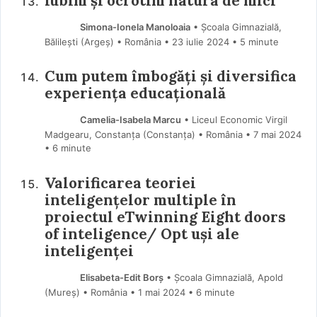
Iubim și ocrotim natura de mici
Simona-Ionela Manoloaia
• Școala Gimnazială,
Bălilești (Argeş) • România
23 iulie 2024
• 5 minute
Cum putem îmbogăți și diversifica
experiența educațională
Camelia-Isabela Marcu
• Liceul Economic Virgil
Madgearu, Constanța (Constanţa) • România
7 mai 2024
• 6 minute
Valorificarea teoriei
inteligențelor multiple în
proiectul eTwinning Eight doors
of inteligence/ Opt uși ale
inteligenței
Elisabeta-Edit Borș
• Școala Gimnazială, Apold
(Mureş) • România
1 mai 2024
• 6 minute