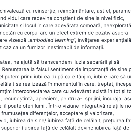
echivalează cu reinserţie, reîmpământare, astfel, parametr
ividul care redevine conştient de sine la nivel fizic,
unicitate şi locul în care adevărata comoară, neexplorată
conectări cu corpul are un efect extrem de pozitiv asupra
are vizează „
embodied learning
”, învăţarea experienţială
st caz ca un furnizor inestimabil de informaţii.
atea, ne ajută să transcendem iluzia separării şi să
. Renunţarea la falsul sentiment de importanţă de sine 
el putem primi iubirea după care tânjim, iubire care să 
elălalt se realizează în momentul în care, treptat, înce
mţim interconectarea care cu adevărat există în tot şi t
 recunoştinţă, apreciere, pentru a-l sprijini, încuraja, as
l poate oferi lumii. Într-o viziune integrativă relaţiile n
, frumuseţea diferenţelor, acceptare şi valorizare,
vid, iubirea de sine/ iubirea faţă de celălalt, preţuirea f
 superior (iubirea faţă de celălalt devine iubirea faţă de