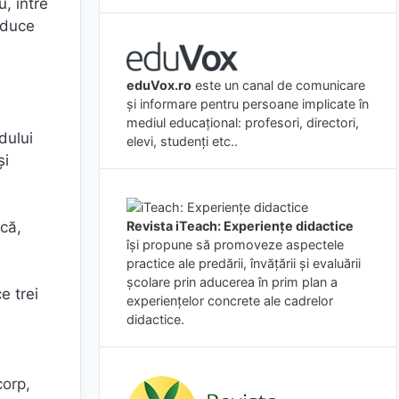
u, între
aduce
eduVox.ro
este un canal de comunicare
și informare pentru persoane implicate în
mediul educațional: profesori, directori,
dului
elevi, studenți etc..
şi
ică,
Revista iTeach: Experienţe didactice
îşi propune să promoveze aspectele
practice ale predării, învăţării şi evaluării
şcolare prin aducerea în prim plan a
e trei
experienţelor concrete ale cadrelor
didactice.
corp,