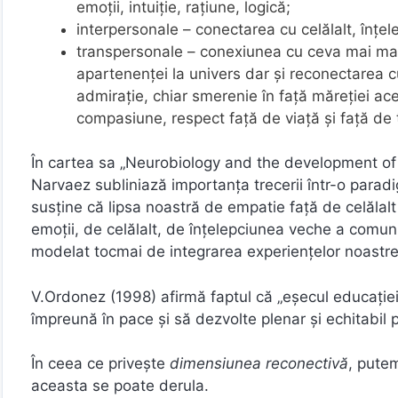
emoţii, intuiţie, raţiune, logică;
interpersonale – conectarea cu celălalt, înţele
transpersonale – conexiunea cu ceva mai mare 
apartenenţei la univers dar şi reconectarea cu
admiraţie, chiar smerenie în faţă măreţiei ace
compasiune, respect faţă de viaţă şi faţă de to
În cartea sa „Neurobiology and the development of
Narvaez subliniază importanţa trecerii într-o paradigm
susţine că lipsa noastră de empatie faţă de celălal
emoţii, de celălalt, de înţelepciunea veche a comunit
modelat tocmai de integrarea experienţelor noastre 
V.Ordonez (1998) afirmă faptul că „eşecul educaţiei
împreună în pace şi să dezvolte plenar şi echitabil pote
În ceea ce privește
dimensiunea reconectivă
, pute
aceasta se poate derula.