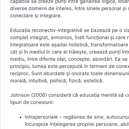
capabilă să creeze punţi între gândirea logică, liniară 
diverse domenii de interes, între sinele personal ş
conectare şi integrare.
Educaţia reconectiv-integrativă se bazează pe o vizi
complet integrat, armonios, înalt funcţional şi care
integratoare este aşadar holistică, transformatoare 
cât şi în mediul în care el trăieşte, creează punţi într
mediu, între diferite idei, concepte, abordări. Ea s
principiu, lumea este percepută în termeni de conexi
reciproc. Sunt abordate şi onorate toate dimensiunile
morală, intuitivă, psihică, fizică, estetică.
Johnson (2006) consideră că educaţia menită să core
tipuri de conexiuni:
intrapersonale – regăsirea de sine, autocun
încurajeze înţelegerea propriei persoane, abil