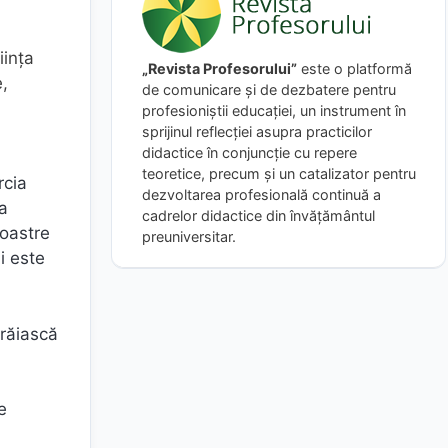
iinţa
„Revista Profesorului”
este o platformă
e,
de comunicare și de dezbatere pentru
profesioniștii educației, un instrument în
sprijinul reflecției asupra practicilor
didactice în conjuncție cu repere
teoretice, precum și un catalizator pentru
rcia
dezvoltarea profesională continuă a
Ea
cadrelor didactice din învățământul
noastre
preuniversitar.
i este
trăiască
e