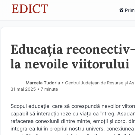
Sari
Prim
la
conținut
Educația reconectiv-
la nevoile viitorului
Marcela Tudoriu
• Centrul Județean de Resurse și As
31 mai 2025
• 7 minute
Scopul educaţiei care să corespundă nevoilor viitoru
capabil să interacţioneze cu viaţa ca întreg. Aşad
refacerea conexiunii dintre minte, emoţii şi corp, din
integrarea lui în propriul nostru univers, conexiune