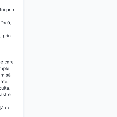
ii prin
 încă,
, prin
pe care
umple
pem să
oate.
culta,
oastre
aţă de