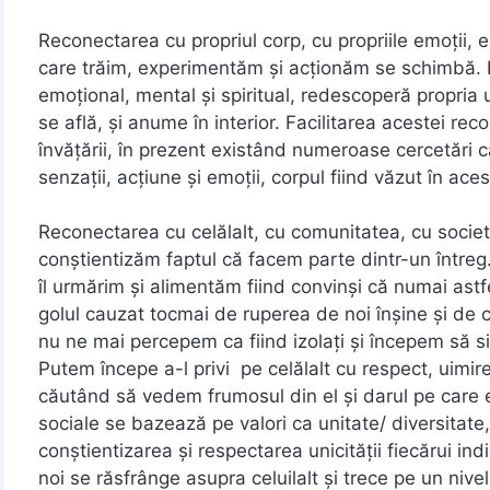
Reconectarea cu propriul corp, cu propriile emoţii, 
care trăim, experimentăm şi acţionăm se schimbă. Ind
emoţional, mental şi spiritual, redescoperă propria 
se află, şi anume în interior. Facilitarea acestei re
învăţării, în prezent existând numeroase cercetări c
senzaţii, acţiune şi emoţii, corpul fiind văzut în ace
Reconectarea cu celălalt, cu comunitatea, cu societ
conştientizăm faptul că facem parte dintr-un întreg
îl urmărim şi alimentăm fiind convinşi că numai astf
golul cauzat tocmai de ruperea de noi înşine şi de c
nu ne mai percepem ca fiind izolaţi şi începem să si
Putem începe a-l privi pe celălalt cu respect, uimire,
căutând să vedem frumosul din el şi darul pe care el î
sociale se bazează pe valori ca unitate/ diversitate
conştientizarea şi respectarea unicităţii fiecărui indi
noi se răsfrânge asupra celuilalt şi trece pe un nivel