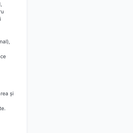
,
ru
i
nal),
ace
area și
te.