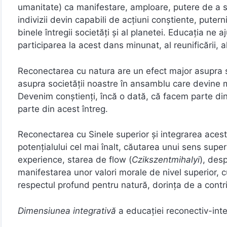
umanitate) ca manifestare, amploare, putere de a s
indivizii devin capabili de acţiuni conştiente, pute
binele întregii societăţi şi al planetei. Educaţia ne 
participarea la acest dans minunat, al reunificării, al
Reconectarea cu natura are un efect major asupra săn
asupra societăţii noastre în ansamblu care devine m
Devenim conştienţi, încă o dată, că facem parte dint
parte din acest întreg.
Reconectarea cu Sinele superior şi integrarea acest
potenţialului cel mai înalt, căutarea unui sens supe
experience, starea de flow (
Czikszentmihalyi
), desp
manifestarea unor valori morale de nivel superior, cum
respectul profund pentru natură, dorința de a contri
Dimensiunea integrativă
a educației reconectiv-integ