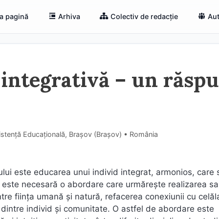
a pagină
Arhiva
Colectiv de redacție
Aut
integrativă – un răsp
istență Educațională, Brașov (Braşov) • România
lui este educarea unui individ integrat, armonios, care s
ar este necesară o abordare care urmăreşte realizarea s
tre fiinţa umană şi natură, refacerea conexiunii cu celăla
a dintre individ şi comunitate. O astfel de abordare este