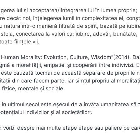
gerea lui şi acceptarea/ integrarea lui în lumea proprie;
decât noi, înţelegerea lumii în complexitatea ei, conşt
 natura într-o manieră filtrată de spirit, bazată pe iubir
steia, conectarea la valori ca: iubire, adevăr, bunătate,
ate fiinţele vii.
 Human Morality: Evolution, Culture, Wisdom”(2014), Da
ă a moralităţii, empatiei şi cooperării între indivivizi. 
t este cauzată tocmai de această separare de propriile 
ăţii din care facem parte, iar simţul propriu al moralităţi
fizice, mentale şi sociale.
 în ultimul secol este eşecul de a învăţa umanitatea să 
nţialul indivizilor şi al societăţilor”.
m vorbi despre mai multe etape etape sau paliere pe car