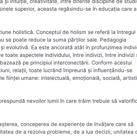
şi intuiţie, creativitate, între diferite discipline de studi
i sinele superior, aceasta regăsindu-se în educaţia care 
une holistică. Conceptul de holism se referă la întregul
 nu se poate reduce la suma părţilor sale. Pedagogia
şi evolutivă. Ea este ancorată atât în profunzimea indivi
e toate aspectele individului, între indivizi, între indivizi 
e bazează pe principiul interconectării. Conform acestui
uni, relaţii, toate lucrând împreună şi influenţându-se
 fiinţei umane: intelectuală, emoţională, socială, artist
spundă nevoilor lumii în care trăim trebuie să valorific
oaşterea, conceperea de experienţe de învăţare care să
itatea de a rezolva probleme, de a lua decizii, unitatea 