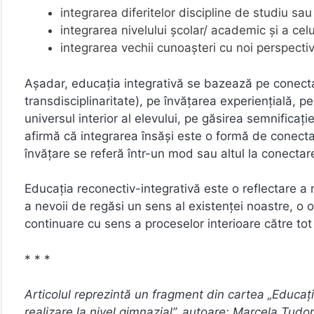
integrarea diferitelor discipline de studiu sau 
integrarea nivelului şcolar/ academic şi a cel
integrarea vechii cunoaşteri cu noi perspecti
Aşadar, educaţia integrativă se bazează pe conecta
transdisciplinaritate), pe învăţarea experienţială, p
universul interior al elevului, pe găsirea semnificaţi
afirmă că integrarea însăşi este o formă de conect
învăţare se referă într-un mod sau altul la conectar
Educaţia reconectiv-integrativă este o reflectare a n
a nevoii de regăsi un sens al existenţei noastre, o og
continuare cu sens a proceselor interioare către to
* * *
Articolul reprezintă un fragment din cartea „Educați
realizare la nivel gimnazial”, autoare: Marcela Tudor