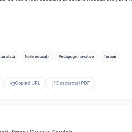
turalistă
Noile educații
Pedagogii inovative
Terapii
Copiați URL
Descărcați PDF
PDF