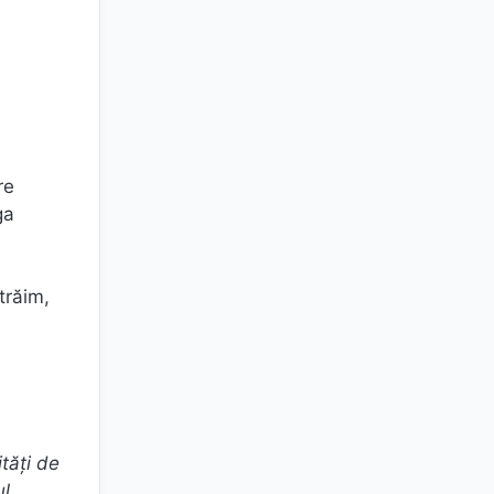
re
ga
trăim,
tăți de
ul