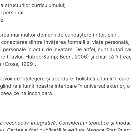
a structurilor curriculumului;
ui personal;
ve.
rea mai multor domenii de cunoaştere (inter, pluri,
e conectarea dintre învăţarea formală şi viaţa personală,
ei personale în actul de învăţare. De altfel, sunt autori ca
are (Taylor, Hubber&amp; Been, 2006) şi chiar că întrea
e (Cross, 1999).
evoii de înţelegere şi abordare holistică a lumii în care 
lindire a lumii noastre interioare în universul exterior, o
t ceea ce ne înconjoară.
a reconectiv-integrativă. Considerații teoretice și modali
iu. Cartea a fost publicată la editura Napoca Star, în an