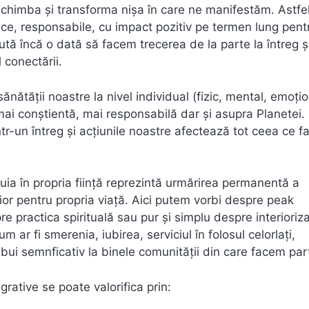
chimba şi transforma nişa în care ne manifestăm. Astfel
rnice, responsabile, cu impact pozitiv pe termen lung pent
ajută încă o dată să facem trecerea de la parte la întreg ş
 conectării.
ătăţii noastre la nivel individual (fizic, mental, emoţio
ai conştientă, mai responsabilă dar şi asupra Planetei.
r-un întreg şi acţiunile noastre afectează tot ceea ce f
uia în propria fiinţă reprezintă urmărirea permanentă a
rior pentru propria viaţă. Aici putem vorbi despre peak
re practica spirituală sau pur și simplu despre interioriz
 ar fi smerenia, iubirea, serviciul în folosul celorlați,
bui semnficativ la binele comunității din care facem par
rative se poate valorifica prin: