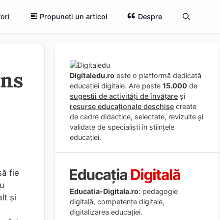
ori
Propuneți un articol
Despre
uns
Digitaledu.ro
este o platformă dedicată
educației digitale. Are peste
15.000
de
sugestii de activități de învățare
și
resurse educaționale deschise
create
de cadre didactice, selectate, revizuite și
validate de specialiști în științele
educației.
ă fie
au
Educatia-Digitala.ro
: pedagogie
lt şi
digitală, competențe digitale,
digitalizarea educației.