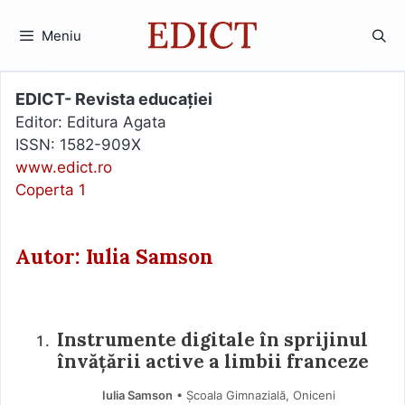
Sari
la
Meniu
conținut
EDICT- Revista educației
Editor: Editura Agata
ISSN: 1582-909X
www.edict.ro
Coperta 1
Autor: Iulia Samson
Instrumente digitale în sprijinul
învățării active a limbii franceze
Iulia Samson
• Școala Gimnazială, Oniceni