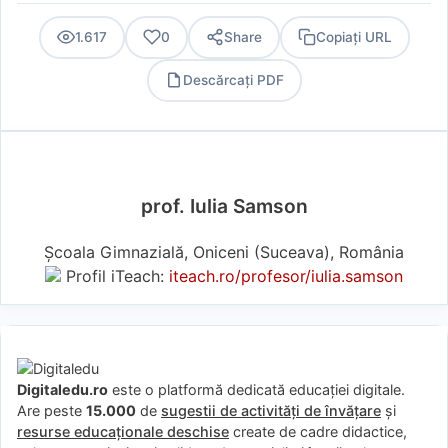
1.617
0
Share
Copiați URL
Descărcați PDF
PDF
prof. Iulia Samson
Școala Gimnazială, Oniceni (Suceava), România
Profil iTeach:
iteach.ro/profesor/iulia.samson
Digitaledu.ro
este o platformă dedicată educației digitale.
Are peste
15.000
de
sugestii de activități de învățare
și
resurse educaționale deschise
create de cadre didactice,