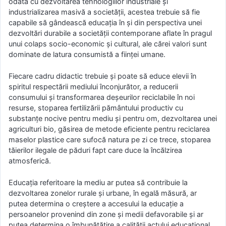
odată cu dezvoltarea tehnologiilor industriale şi
industrializarea masivă a societăţii, acestea trebuie să fie
capabile să gândească educaţia în şi din perspectiva unei
dezvoltări durabile a societăţii contemporane aflate în pragul
unui colaps socio-economic şi cultural, ale cărei valori sunt
dominate de latura consumistă a fiinţei umane.
Fiecare cadru didactic trebuie și poate să educe elevii în
spiritul respectării mediului înconjurător, a reducerii
consumului și transformarea deșeurilor reciclabile în noi
resurse, stoparea fertilizării pământului productiv cu
substanțe nocive pentru mediu și pentru om, dezvoltarea unei
agriculturi bio, găsirea de metode eficiente pentru reciclarea
maselor plastice care sufocă natura pe zi ce trece, stoparea
tăierilor ilegale de păduri fapt care duce la încălzirea
atmosferică.
Educaţia referitoare la mediu ar putea să contribuie la
dezvoltarea zonelor rurale şi urbane, în egală măsură, ar
putea determina o creştere a accesului la educaţie a
persoanelor provenind din zone şi medii defavorabile şi ar
putea determina o îmbunătăţire a calităţii actului educaţional.