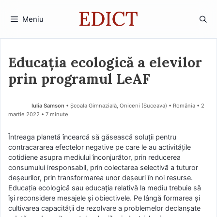
Sari
la
Meniu
conținut
Educația ecologică a elevilor
prin programul LeAF
Iulia Samson
• Școala Gimnazială, Oniceni (Suceava) • România
2
martie 2022
• 7 minute
Întreaga planetă încearcă să găsească soluţii pentru
contracararea efectelor negative pe care le au activităţile
cotidiene asupra mediului înconjurător, prin reducerea
consumului iresponsabil, prin colectarea selectivă a tuturor
deşeurilor, prin transformarea unor deşeuri în noi resurse.
Educaţia ecologică sau educaţia relativă la mediu trebuie să
îşi reconsidere mesajele şi obiectivele. Pe lângă formarea şi
cultivarea capacităţii de rezolvare a problemelor declanşate