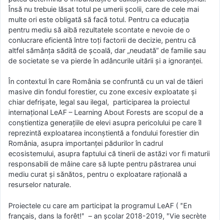
Însă nu trebuie lăsat totul pe umerii școlii, care de cele mai
multe ori este obligată să facă totul. Pentru ca educația
pentru mediu să aibă rezultatele scontate e nevoie de o
conlucrare eficientă între toți factorii de decizie, pentru că
altfel sămânța sădită de școală, dar „neudată” de familie sau
de societate se va pierde în adâncurile uitării și a ignoranței.
În contextul în care România se confruntă cu un val de tăieri
masive din fondul forestier, cu zone excesiv exploatate și
chiar defrișate, legal sau ilegal, participarea la proiectul
internațional LeAF – Learning About Forests are scopul de a
conștientiza generațiile de elevi asupra pericolului pe care îl
reprezintă exploatarea inconștientă a fondului forestier din
România, asupra importanței pădurilor în cadrul
ecosistemului, asupra faptului că tinerii de astăzi vor fi maturii
responsabili de mâine care să lupte pentru păstrarea unui
mediu curat și sănătos, pentru o exploatare rațională a
resurselor naturale.
Proiectele cu care am participat la programul LeAF ( ʺEn
français, dans la forêt!ʺ – an școlar 2018-2019, ʺVie secrète