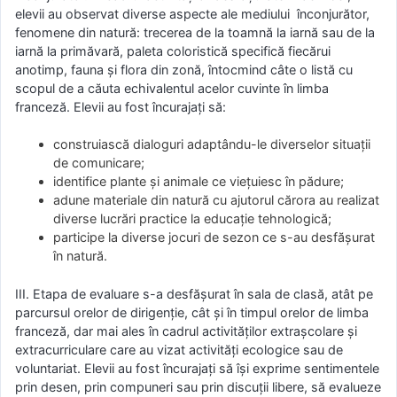
elevii au observat diverse aspecte ale mediului înconjurător,
fenomene din natură: trecerea de la toamnă la iarnă sau de la
iarnă la primăvară, paleta coloristică specifică fiecărui
anotimp, fauna și flora din zonă, întocmind câte o listă cu
scopul de a căuta echivalentul acelor cuvinte în limba
franceză. Elevii au fost încurajați să:
construiască dialoguri adaptându-le diverselor situații
de comunicare;
identifice plante și animale ce viețuiesc în pădure;
adune materiale din natură cu ajutorul cărora au realizat
diverse lucrări practice la educație tehnologică;
participe la diverse jocuri de sezon ce s-au desfășurat
în natură.
III. Etapa de evaluare s-a desfășurat în sala de clasă, atât pe
parcursul orelor de dirigenție, cât și în timpul orelor de limba
franceză, dar mai ales în cadrul activităților extrașcolare și
extracurriculare care au vizat activități ecologice sau de
voluntariat. Elevii au fost încurajați să își exprime sentimentele
prin desen, prin compuneri sau prin discuții libere, să evalueze