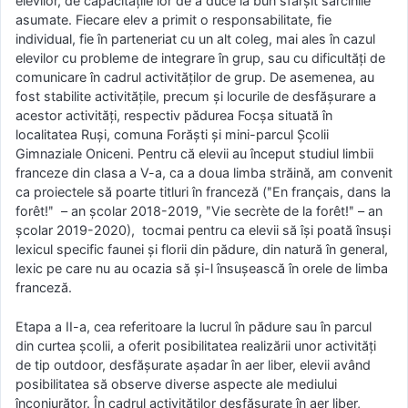
elevilor, de capacitățile lor de a duce la bun sfârșit sarcinile
asumate. Fiecare elev a primit o responsabilitate, fie
individual, fie în parteneriat cu un alt coleg, mai ales în cazul
elevilor cu probleme de integrare în grup, sau cu dificultăți de
comunicare în cadrul activităților de grup. De asemenea, au
fost stabilite activitățile, precum și locurile de desfășurare a
acestor activități, respectiv pădurea Focșa situată în
localitatea Ruși, comuna Forăști și mini-parcul Școlii
Gimnaziale Oniceni. Pentru că elevii au început studiul limbii
franceze din clasa a V-a, ca a doua limba străină, am convenit
ca proiectele să poarte titluri în franceză (ʺEn français, dans la
forêt!ʺ – an școlar 2018-2019, ʺVie secrète de la forêt!ʺ – an
școlar 2019-2020), tocmai pentru ca elevii să își poată însuși
lexicul specific faunei și florii din pădure, din natură în general,
lexic pe care nu au ocazia să și-l însușească în orele de limba
franceză.
Etapa a II-a, cea referitoare la lucrul în pădure sau în parcul
din curtea școlii, a oferit posibilitatea realizării unor activități
de tip outdoor, desfășurate așadar în aer liber, elevii având
posibilitatea să observe diverse aspecte ale mediului
înconjurător. În cadrul activităților desfășurate în aer liber,