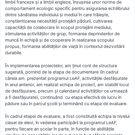
limbii franceze și a limbii engleze, însuşirea unor norme de
comportament ecologic specific pentru asigurarea echilibrului
dintre sănătatea individului şi mediul în care trăieşte,
conştientizarea necesităţii protejării pădurii, cultivarea
capacităţii de colaborare în scopul protejării mediului,
stimularea activităţilor de grup, formarea deprinderilor de
muncă în echipă și de cooperare în realizarea scopului
propus, formarea abilităților de viață în contextul dezvoltării
durabile.
În implementarea proiectelor, am ținut cont de structura
sugerată, pornind de la etapa de documentare (în cadrul
căreia am prezentat programul LeAF, activitățile desfășurate
în anul anterior, am realizat echipa de proiect, am stabilit locul
de desfășurare, precum și calendarul activităților ce urmează
a fi desfășurate), continuând cu etapa efectivă de lucru în
pădure sau în parcul școlii și terminând cu etapa de evaluare.
În cadrul etapei de evaluare, a fost constituită echipa la nivelul
clasei de elevi, în vederea participării la programul LeAF,
pentru fiecare an școlar în parte, în funcție de abilitățile