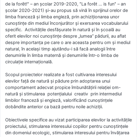
de la forêt!ʺ – an școlar 2019-2020, ʺLa forêt … is funʺ – an
școlar 2020-2021) și-au propus să vină în sprijinul orelor de
limba franceză și limba engleză, prin achiziționarea unor
cunoștințe din mediul înconjurător și exersarea vocabularului
specific. Activitățile desfășurate în natură şi în şcoală au
oferit elevilor noi cunoștințe despre „lumea” pădurii, au aflat
despre importanța pe care o are aceasta pentru om şi mediul
natural, în același timp ajutându-i să facă analogii între
denumirile în limba maternă și denumirile într-o limba de
circulație internațională.
Scopul proiectelor realizate a fost cultivarea interesului
elevilor faţă de natură și pădure prin adoptarea unui
comportament adecvat propice îmbunătățirii relaţiei om-
natură și stimularea potenţialului creativ prin intermediul
limbilor franceză și engleză, valorificând cunoştinţele
dobândite anterior ca bază pentru noile achiziții.
Obiectivele specifice au vizat participarea elevilor la activitățile
proiectului, stimularea interesului copiilor pentru cunoștințele
din domeniul ecologic, stimularea interesului pentru învățarea