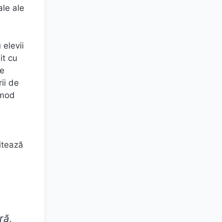
ale ale
elevii
it cu
de
ii de
 mod
litează
ră,