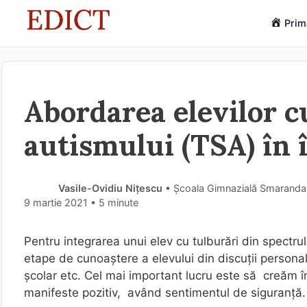
Sari
Prim
la
conținut
Abordarea elevilor c
autismului (TSA) în
Vasile-Ovidiu Nițescu
• Școala Gimnazială Smaranda
9 martie 2021
• 5 minute
Pentru integrarea unui elev cu tulburări din spectr
etape de cunoaștere a elevului din discuții personale,
școlar etc. Cel mai important lucru este să creăm î
manifeste pozitiv, având sentimentul de siguranță.