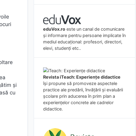
oile
ocuri
eduVox.ro
este un canal de comunicare
și informare pentru persoane implicate în
mediul educațional: profesori, directori,
elevi, studenți etc..
oltare
Revista iTeach: Experienţe didactice
rea
îşi propune să promoveze aspectele
gătim și
practice ale predării, învăţării şi evaluării
lasă cu
şcolare prin aducerea în prim plan a
experienţelor concrete ale cadrelor
didactice.