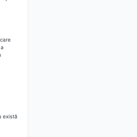
 care
 a
e
l
u există