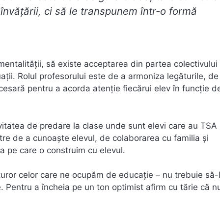
învățării, ci să le transpunem într-o formă
entalității, să existe acceptarea din partea colectivului
tuații. Rolul profesorului este de a armoniza legăturile, de
cesară pentru a acorda atenție fiecărui elev în funcție d
ivitatea de predare la clase unde sunt elevi care au TSA
re de a cunoaște elevul, de colaborarea cu familia și
ia pe care o construim cu elevul.
uturor celor care ne ocupăm de educație – nu trebuie să-
 Pentru a încheia pe un ton optimist afirm cu tărie că n