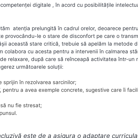
petenței digitale , în acord cu posibilitățile intelectu
ăm atenția prelungită în cadrul orelor, deoarece pentru 
nte provocându-le o stare de disconfort pe care o transm
pășii această stare critică, trebuie să apelăm la metode 
em colabora cu acesta pentru a intervenii în calmarea stăr
ă de relaxare, după care să reînceapă activitatea într-un
ugerez următoarele soluții:
sprijin în rezolvarea sarcinilor;
”, pentru a avea exemple concrete, sugestive care îi faci
 să nu fie stresat;
punsul.
ncluzivă este de a asigura o adaptare curricula