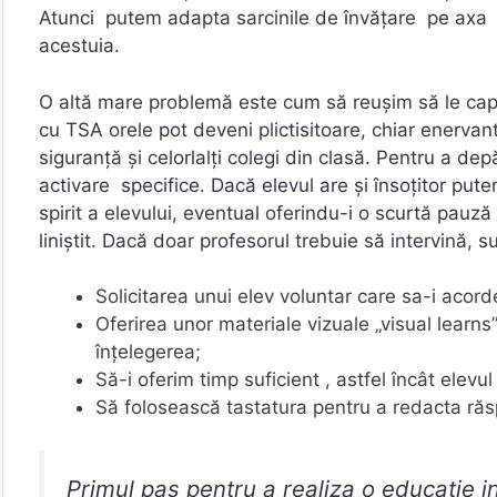
Atunci putem adapta sarcinile de învățare pe axa com
acestuia.
O altă mare problemă este cum să reușim să le capt
cu TSA orele pot deveni plictisitoare, chiar enerva
siguranță și celorlalți colegi din clasă. Pentru a de
activare specifice. Dacă elevul are și însoțitor put
spirit a elevului, eventual oferindu-i o scurtă pauz
liniștit. Dacă doar profesorul trebuie să intervină, s
Solicitarea unui elev voluntar care sa-i acorde 
Oferirea unor materiale vizuale „visual learns
înțelegerea;
Să-i oferim timp suficient , astfel încât elevul
Să folosească tastatura pentru a redacta răs
Primul pas pentru a realiza o educație i