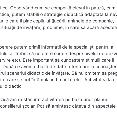
actice. Observând cum se comportă elevul în pauză, cum
ctice, putem stabili o strategie didactică adaptată la nev
le care îi plac copilului (jucării, animale de companie, l
situații de învățare, probleme, în care să apară acestea
rare putem primii informații de la specialiști pentru a
ilului ar trebui să ne ofere o idee despre nivelul de dezv
oservire etc). Este important să cunoaștem stimulii care îl
c). După ce avem o bază de date referitoare la cunoaște
strui scenariul didactic de învățare. Să nu omitem să pre
ite care se pot întâmpla în timpul orelor. Activitatea la c
ul didactic.
fizică am desfășurat activitatea pe baza unor planuri
consilierul școlar. Pot să amintesc câteva din aspectele