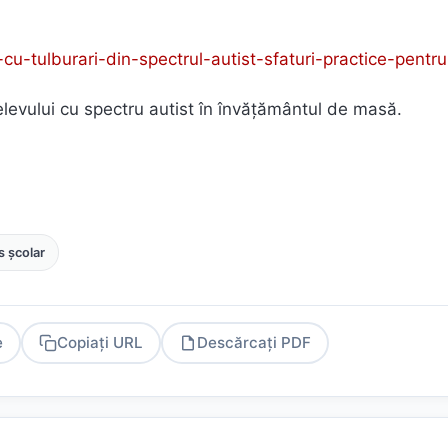
-cu-tulburari-din-spectrul-autist-sfaturi-practice-pentru
vului cu spectru autist în învățământul de masă.
 școlar
e
Copiați URL
Descărcați PDF
PDF