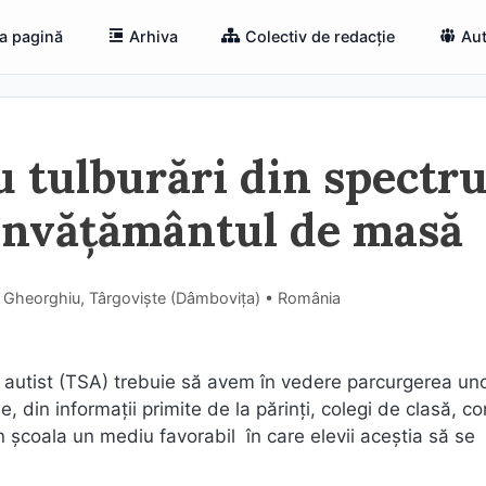
a pagină
Arhiva
Colectiv de redacție
Aut
u tulburări din spectru
 învățământul de masă
 Gheorghiu, Târgoviște (Dâmboviţa) • România
ul autist (TSA) trebuie să avem în vedere parcurgerea un
 din informații primite de la părinți, colegi de clasă, con
n școala un mediu favorabil în care elevii aceștia să se