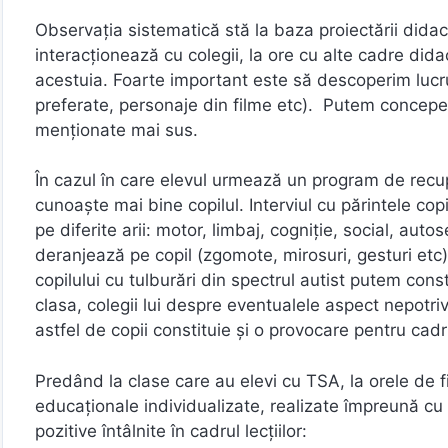
Observația sistematică stă la baza proiectării did
interacționează cu colegii, la ore cu alte cadre dida
acestuia. Foarte important este să descoperim lucruri
preferate, personaje din filme etc). Putem concepe 
menționate mai sus.
În cazul în care elevul urmează un program de recupe
cunoaște mai bine copilul. Interviul cu părintele cop
pe diferite arii: motor, limbaj, cogniție, social, aut
deranjează pe copil (zgomote, mirosuri, gesturi et
copilului cu tulburări din spectrul autist putem con
clasa, colegii lui despre eventualele aspect nepotriv
astfel de copii constituie și o provocare pentru cadr
Predând la clase care au elevi cu TSA, la orele de 
educaționale individualizate, realizate împreună cu 
pozitive întâlnite în cadrul lecțiilor: