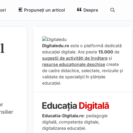
ori
Propuneți un articol
Despre
l
Digitaledu.ro
este o platformă dedicată
educației digitale. Are peste
15.000
de
sugestii de activități de învățare
și
resurse educaționale deschise
create
de cadre didactice, selectate, revizuite și
validate de specialiști în științele
educației.
or
silier
Educatia-Digitala.ro
: pedagogie
digitală, competențe digitale,
digitalizarea educației.