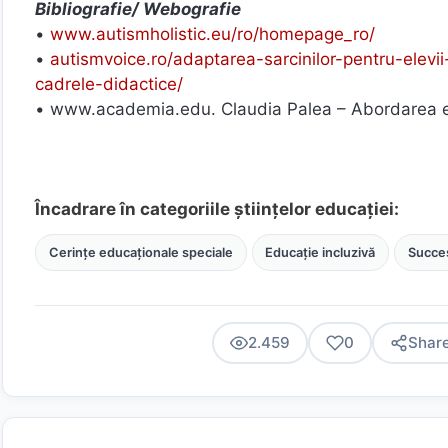
Bibliografie/ Webografie
•
www.autismholistic.eu/ro/homepage_ro/
•
autismvoice.ro/adaptarea-sarcinilor-pentru-elevii
cadrele-didactice/
• www.academia.edu. Claudia Palea – Abordarea ele
Încadrare în categoriile științelor educației:
Cerințe educaționale speciale
Educație incluzivă
Succes
2.459
0
Shar