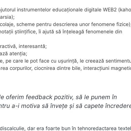
u ajutorul instrumentelor educaționale digitale WEB2 (kaho
arsia);
 colaje, scheme pentru descrierea unor fenomene fizice)
otații științifice, îi ajută să înțeleagă fenomenele din
ractivă, interesantă;
ază atenția;
, pe care le pot face cu ușurință, le creează sentimentu
rea corpurilor, ciocnirea dintre bile, interacțiuni magneti
le oferim feedback pozitiv, să le punem în
entru a-i motiva să învețe și să capete încreder
 discalculie, dar era foarte bun în tehnoredactarea textel