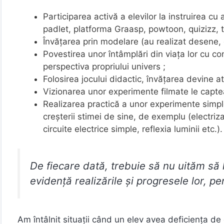
Participarea activă a elevilor la instruirea c
padlet, platforma Graasp, powtoon, quizizz, t
Învățarea prin modelare (au realizat desene,
Povestirea unor întâmplări din viața lor cu con
perspectiva propriului univers ;
Folosirea jocului didactic, învățarea devine at
Vizionarea unor experimente filmate le capte
Realizarea practică a unor experimente simple
creșterii stimei de sine, de exemplu (electriza
circuite electrice simple, reflexia luminii etc.).
De fiecare dată, trebuie să nu uităm să 
evidență realizările și progresele lor, p
Am întâlnit situații când un elev avea deficiența de