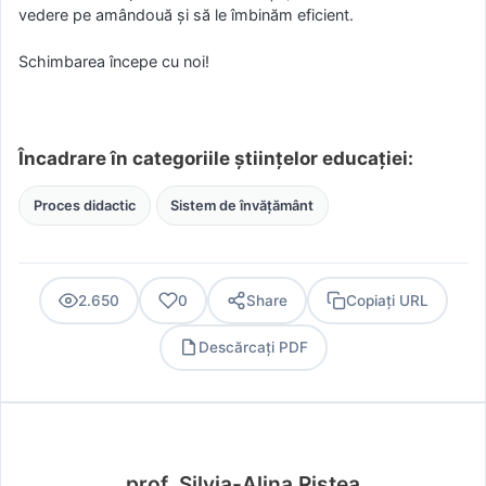
vedere pe amândouă şi să le îmbinăm eficient.
Schimbarea începe cu noi!
Încadrare în categoriile științelor educației:
Proces didactic
Sistem de învățământ
2.650
0
Share
Copiați URL
Descărcați PDF
PDF
prof. Silvia-Alina Ristea