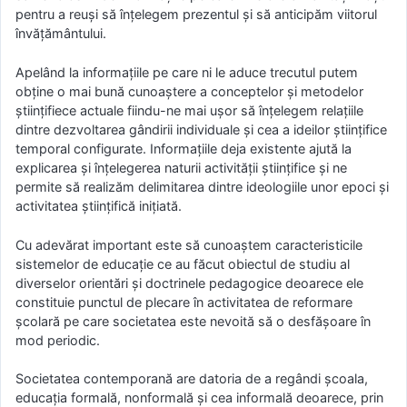
pentru a reuşi să înţelegem prezentul şi să anticipăm viitorul
învăţământului.
Apelând la informaţiile pe care ni le aduce trecutul putem
obţine o mai bună cunoaştere a conceptelor şi metodelor
ştiinţifiece actuale fiindu-ne mai uşor să înţelegem relaţiile
dintre dezvoltarea gândirii individuale şi cea a ideilor ştiinţifice
temporal configurate. Informaţiile deja existente ajută la
explicarea şi înţelegerea naturii activităţii ştiinţifice şi ne
permite să realizăm delimitarea dintre ideologiile unor epoci şi
activitatea ştiinţifică iniţiată.
Cu adevărat important este să cunoaştem caracteristicile
sistemelor de educaţie ce au făcut obiectul de studiu al
diverselor orientări şi doctrinele pedagogice deoarece ele
constituie punctul de plecare în activitatea de reformare
şcolară pe care societatea este nevoită să o desfăşoare în
mod periodic.
Societatea contemporană are datoria de a regândi şcoala,
educaţia formală, nonformală şi cea informală deoarece, prin