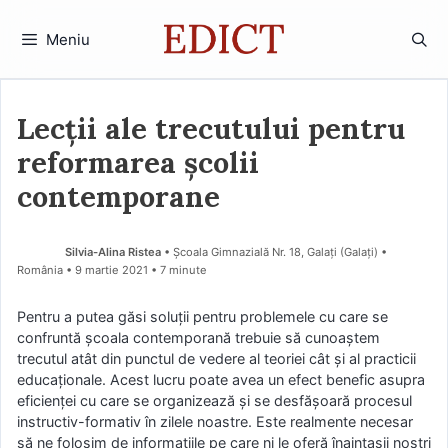
Sari
la
Meniu
conținut
Lecții ale trecutului pentru
reformarea școlii
contemporane
Silvia-Alina Ristea
• Școala Gimnazială Nr. 18, Galați (Galaţi) •
România
9 martie 2021
• 7 minute
Pentru a putea găsi soluţii pentru problemele cu care se
confruntă şcoala contemporană trebuie să cunoaştem
trecutul atât din punctul de vedere al teoriei cât şi al practicii
educaţionale. Acest lucru poate avea un efect benefic asupra
eficienţei cu care se organizează şi se desfăşoară procesul
instructiv-formativ în zilele noastre. Este realmente necesar
să ne folosim de informaţiile pe care ni le oferă înaintaşii noştri