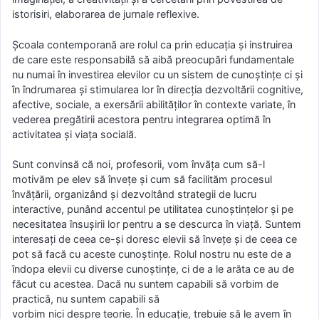
istorisiri, elaborarea de jurnale reflexive.
Şcoala contemporană are rolul ca prin educaţia şi instruirea
de care este responsabilă să aibă preocupări fundamentale
nu numai în investirea elevilor cu un sistem de cunoştinţe ci şi
în îndrumarea şi stimularea lor în direcţia dezvoltării cognitive,
afective, sociale, a exersării abilităţilor în contexte variate, în
vederea pregătirii acestora pentru integrarea optimă în
activitatea şi viaţa socială.
Sunt convinsă că noi, profesorii, vom învăţa cum să-l
motivăm pe elev să înveţe şi cum să facilităm procesul
învăţării, organizând şi dezvoltând strategii de lucru
interactive, punând accentul pe utilitatea cunoştinţelor şi pe
necesitatea însuşirii lor pentru a se descurca în viaţă. Suntem
interesaţi de ceea ce-şi doresc elevii să înveţe şi de ceea ce
pot să facă cu aceste cunoştinţe. Rolul nostru nu este de a
îndopa elevii cu diverse cunoştinţe, ci de a le arăta ce au de
făcut cu acestea. Dacă nu suntem capabili să vorbim de
practică, nu suntem capabili să
vorbim nici despre teorie. În educaţie, trebuie să le avem în