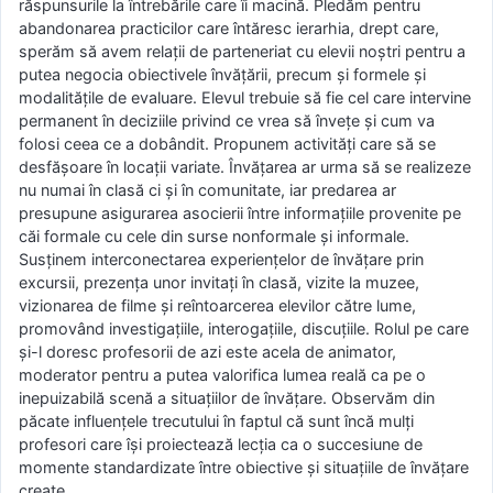
răspunsurile la întrebările care îi macină. Pledăm pentru
abandonarea practicilor care întăresc ierarhia, drept care,
sperăm să avem relaţii de parteneriat cu elevii noştri pentru a
putea negocia obiectivele învăţării, precum şi formele şi
modalităţile de evaluare. Elevul trebuie să fie cel care intervine
permanent în deciziile privind ce vrea să înveţe şi cum va
folosi ceea ce a dobândit. Propunem activităţi care să se
desfăşoare în locaţii variate. Învăţarea ar urma să se realizeze
nu numai în clasă ci şi în comunitate, iar predarea ar
presupune asigurarea asocierii între informaţiile provenite pe
căi formale cu cele din surse nonformale şi informale.
Susţinem interconectarea experienţelor de învăţare prin
excursii, prezenţa unor invitaţi în clasă, vizite la muzee,
vizionarea de filme şi reîntoarcerea elevilor către lume,
promovând investigaţiile, interogaţiile, discuţiile. Rolul pe care
şi-l doresc profesorii de azi este acela de animator,
moderator pentru a putea valorifica lumea reală ca pe o
inepuizabilă scenă a situaţiilor de învăţare. Observăm din
păcate influenţele trecutului în faptul că sunt încă mulţi
profesori care îşi proiectează lecţia ca o succesiune de
momente standardizate între obiective şi situaţiile de învăţare
create.