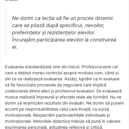
Ne dorim ca lecţia să fie un proces dinamic
care se pliază după specificul, nevoilor,
preferinţelor şi rezistenţelor elevilor.
Încurajăm participarea elevilor la construirea
ei.
Evaluarea standardizată vine din trecut. Profesorul este cel
care a deţinut mereu controlul asupra modului cum, când şi
din ce se realizează evaluarea. Astăzi, luptăm ca în evaluare
să fie favorizate procesele de negociere care implică
colaborarea dintre elevi şi profesorul evaluator. Se evaluează
munca realizată împreună şi efectele reale ale formării. Nu ne
dorim să ierarhizăm rezultate din evaluări. Ne dorim să punem
accent pe responsabilitatea celui care învaţă, ca sursă
motivaţională. Respectăm particularităţile individuale şi
motivaţionale. Metodele didactice trebuie să pună în valoare
exprimarea personală, atitudinea reflexivă şi critică,