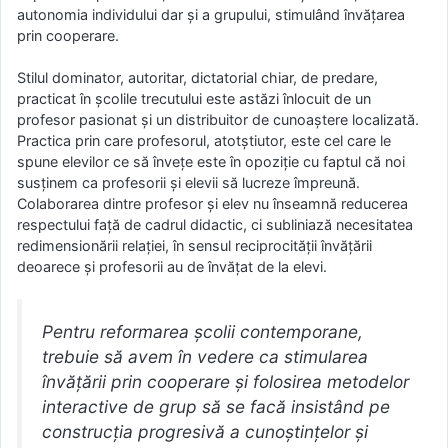
autonomia individului dar şi a grupului, stimulând învăţarea
prin cooperare.
Stilul dominator, autoritar, dictatorial chiar, de predare,
practicat în şcolile trecutului este astăzi înlocuit de un
profesor pasionat şi un distribuitor de cunoaştere localizată.
Practica prin care profesorul, atotştiutor, este cel care le
spune elevilor ce să înveţe este în opoziţie cu faptul că noi
susţinem ca profesorii şi elevii să lucreze împreună.
Colaborarea dintre profesor şi elev nu înseamnă reducerea
respectului faţă de cadrul didactic, ci subliniază necesitatea
redimensionării relaţiei, în sensul reciprocităţii învăţării
deoarece şi profesorii au de învăţat de la elevi.
Pentru reformarea şcolii contemporane,
trebuie să avem în vedere ca stimularea
învăţării prin cooperare şi folosirea metodelor
interactive de grup să se facă insistând pe
construcţia progresivă a cunoştinţelor şi