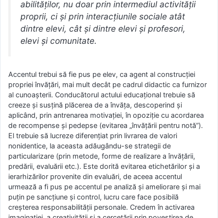
abilităţilor, nu doar prin intermediul activităţii
proprii, ci şi prin interacţiunile sociale atât
dintre elevi, cât şi dintre elevi şi profesori,
elevi şi comunitate.
Accentul trebui să fie pus pe elev, ca agent al construcţiei
propriei învăţări, mai mult decât pe cadrul didactic ca furnizor
al cunoaşterii. Conducătorul actului educaţional trebuie să
creeze şi susţină plăcerea de a învăţa, descoperind şi
aplicând, prin antrenarea motivaţiei, în opoziţie cu acordarea
de recompense şi pedepse (evitarea „învăţării pentru notă”).
El trebuie să lucreze diferenţiat prin livrarea de valori
nonidentice, la aceasta adăugându-se strategii de
particularizare (prin metode, forme de realizare a învăţării,
predării, evaluării etc.). Este dorită evitarea etichetărilor şi a
ierarhizărilor provenite din evaluări, de aceea accentul
urmează a fi pus pe accentul pe analiză şi ameliorare şi mai
puţin pe sancţiune şi control, lucru care face posibilă
creşterea responsabilităţii personale. Credem în activarea
imaginaţiei, a creativităţii şi a cercetării prin povestirea de