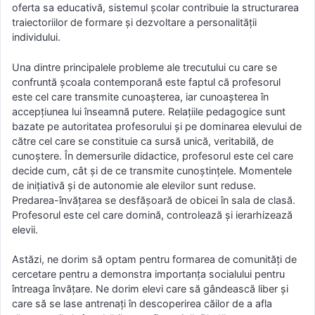
oferta sa educativă, sistemul şcolar contribuie la structurarea
traiectoriilor de formare şi dezvoltare a personalităţii
individului.
Una dintre principalele probleme ale trecutului cu care se
confruntă şcoala contemporană este faptul că profesorul
este cel care transmite cunoaşterea, iar cunoaşterea în
accepţiunea lui înseamnă putere. Relaţiile pedagogice sunt
bazate pe autoritatea profesorului şi pe dominarea elevului de
către cel care se constituie ca sursă unică, veritabilă, de
cunoştere. În demersurile didactice, profesorul este cel care
decide cum, cât şi de ce transmite cunoştinţele. Momentele
de iniţiativă şi de autonomie ale elevilor sunt reduse.
Predarea-învăţarea se desfăşoară de obicei în sala de clasă.
Profesorul este cel care domină, controlează şi ierarhizează
elevii.
Astăzi, ne dorim să optam pentru formarea de comunităţi de
cercetare pentru a demonstra importanţa socialului pentru
întreaga învăţare. Ne dorim elevi care să gândească liber şi
care să se lase antrenaţi în descoperirea căilor de a afla