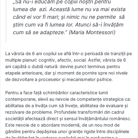
„Să nu-i educăm pe copiii noştri pentru
lumea de azi. Această lume nu va mai exista
când ei vor fi mari; şi nimic nu ne permite să
ştim cum va fi lumea lor. Atunci să-i învăţăm
cum să se adapteze.” (Maria Montessori)
La vârsta de 6 ani copilul se aflǎ într-o perioadǎ de tranziţii pe
multiple planuri: cognitiv, afectiv, social. Astfel, vârsta de 6
ani capǎtǎ o dublǎ naturǎ: devine punct terminus pentru
etapele anterioare, dar şi moment de pornire spre noi nivele
de dezvoltare a proceselor şi mecanismelor psihice.
Pentru a face faţă schimbărilor caracteristice lumii
contemporane, elevii au nevoie de competenţe strategice ca:
abilitatea de a învăţa cum să înveţe, abilitatea de evaluare şi
rezolvare de probleme. Profundele transformări din cadrul
societăţii afectează direct şi sensul învăţământului românesc.
Este nevoie de o abordare modernă, de un nou mod de
gândire pentru depăşirea unor graniţe rigide între disciplinele
de învăţământ în vederea explicării mai în profunzime a