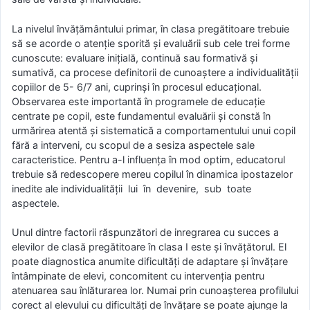
La nivelul învăţământului primar, în clasa pregătitoare trebuie
să se acorde o atenţie sporită şi evaluării sub cele trei forme
cunoscute: evaluare iniţială, continuă sau formativă şi
sumativă, ca procese definitorii de cunoaştere a individualităţii
copiilor de 5- 6/7 ani, cuprinşi în procesul educaţional.
Observarea este importantă în programele de educaţie
centrate pe copil, este fundamentul evaluării şi constă în
urmărirea atentă şi sistematică a comportamentului unui copil
fără a interveni, cu scopul de a sesiza aspectele sale
caracteristice. Pentru a-l influenţa în mod optim, educatorul
trebuie să redescopere mereu copilul în dinamica ipostazelor
inedite ale individualităţii lui în devenire, sub toate
aspectele.
Unul dintre factorii răspunzători de inregrarea cu succes a
elevilor de clasă pregătitoare în clasa I este şi învăţătorul. El
poate diagnostica anumite dificultăţi de adaptare şi învăţare
întâmpinate de elevi, concomitent cu intervenţia pentru
atenuarea sau înlăturarea lor. Numai prin cunoaşterea profilului
corect al elevului cu dificultăţi de învăţare se poate ajunge la