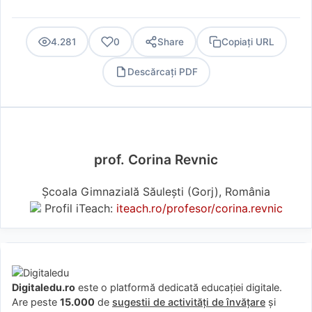
4.281
0
Share
Copiați URL
Descărcați PDF
PDF
prof. Corina Revnic
Şcoala Gimnazială Săulești (Gorj), România
Profil iTeach:
iteach.ro/profesor/corina.revnic
Digitaledu.ro
este o platformă dedicată educației digitale.
Are peste
15.000
de
sugestii de activități de învățare
și