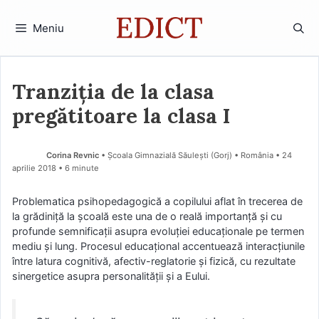
Sari
la
Meniu
conținut
Tranziția de la clasa
pregătitoare la clasa I
Corina Revnic
• Şcoala Gimnazială Săulești (Gorj) • România
24
aprilie 2018
• 6 minute
Problematica psihopedagogică a copilului aflat în trecerea de
la grădiniță la școală este una de o reală importanță și cu
profunde semnificații asupra evoluției educaționale pe termen
mediu și lung. Procesul educațional accentuează interacțiunile
între latura cognitivă, afectiv-reglatorie și fizică, cu rezultate
sinergetice asupra personalității și a Eului.