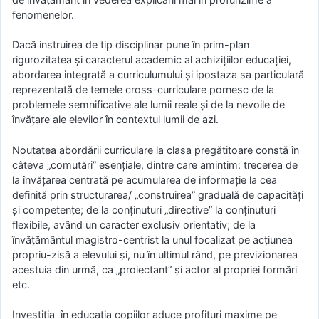
fenomenelor.
Dacă instruirea de tip disciplinar pune în prim-plan
rigurozitatea şi caracterul academic al achiziţiilor educaţiei,
abordarea integrată a curriculumului şi ipostaza sa particulară
reprezentată de temele cross-curriculare pornesc de la
problemele semnificative ale lumii reale şi de la nevoile de
învăţare ale elevilor în contextul lumii de azi.
Noutatea abordării curriculare la clasa pregătitoare constă în
câteva „comutări” esenţiale, dintre care amintim: trecerea de
la învăţarea centrată pe acumularea de informaţie la cea
definită prin structurarea/ „construirea” graduală de capacităţi
şi competenţe; de la conţinuturi „directive” la conţinuturi
flexibile, având un caracter exclusiv orientativ; de la
învăţământul magistro-centrist la unul focalizat pe acţiunea
propriu-zisă a elevului şi, nu în ultimul rând, pe previzionarea
acestuia din urmă, ca „proiectant” şi actor al propriei formări
etc.
Investiţia în educaţia copiilor aduce profituri maxime pe