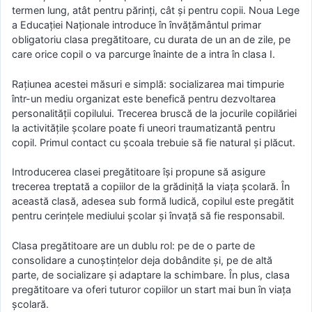
termen lung, atât pentru părinţi, cât şi pentru copii. Noua Lege
a Educaţiei Naţionale introduce în învăţământul primar
obligatoriu clasa pregătitoare, cu durata de un an de zile, pe
care orice copil o va parcurge înainte de a intra în clasa I.
Raţiunea acestei măsuri e simplă: socializarea mai timpurie
într-un mediu organizat este benefică pentru dezvoltarea
personalităţii copilului. Trecerea bruscă de la jocurile copilăriei
la activităţile şcolare poate fi uneori traumatizantă pentru
copil. Primul contact cu şcoala trebuie să fie natural şi plăcut.
Introducerea clasei pregătitoare îşi propune să asigure
trecerea treptată a copiilor de la grădiniţă la viaţa şcolară. În
această clasă, adesea sub formă ludică, copilul este pregătit
pentru cerinţele mediului şcolar şi învaţă să fie responsabil.
Clasa pregătitoare are un dublu rol: pe de o parte de
consolidare a cunoştinţelor deja dobândite şi, pe de altă
parte, de socializare şi adaptare la schimbare. În plus, clasa
pregătitoare va oferi tuturor copiilor un start mai bun în viaţa
şcolară.