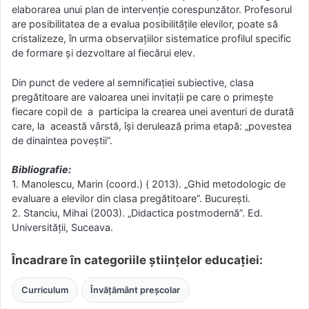
elaborarea unui plan de intervenţie corespunzător. Profesorul
are posibilitatea de a evalua posibilităţile elevilor, poate să
cristalizeze, în urma observaţiilor sistematice profilul specific
de formare şi dezvoltare al fiecărui elev.
Din punct de vedere al semnificaţiei subiective, clasa
pregătitoare are valoarea unei invitaţii pe care o primeşte
fiecare copil de a participa la crearea unei aventuri de durată
care, la această vârstă, îşi derulează prima etapă: „povestea
de dinaintea poveştii”.
Bibliografie:
1. Manolescu, Marin (coord.) ( 2013). „Ghid metodologic de
evaluare a elevilor din clasa pregătitoare”. Bucureşti.
2. Stanciu, Mihai (2003). „Didactica postmodernă”. Ed.
Universităţii, Suceava.
Încadrare în categoriile științelor educației:
Curriculum
Învățământ preșcolar