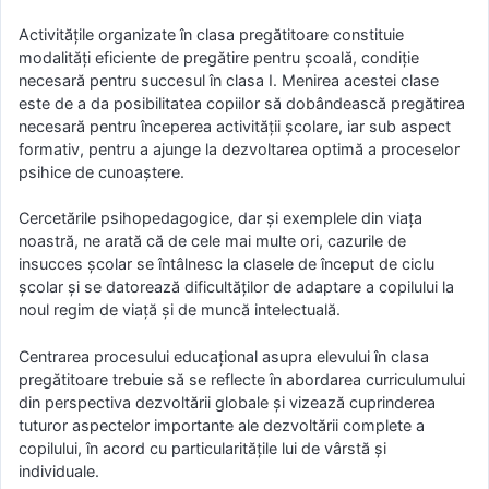
Activităţile organizate în clasa pregătitoare constituie
modalităţi eficiente de pregătire pentru şcoală, condiţie
necesară pentru succesul în clasa I. Menirea acestei clase
este de a da posibilitatea copiilor să dobândească pregătirea
necesară pentru începerea activităţii şcolare, iar sub aspect
formativ, pentru a ajunge la dezvoltarea optimă a proceselor
psihice de cunoaştere.
Cercetările psihopedagogice, dar şi exemplele din viaţa
noastră, ne arată că de cele mai multe ori, cazurile de
insucces şcolar se întâlnesc la clasele de început de ciclu
şcolar şi se datorează dificultăţilor de adaptare a copilului la
noul regim de viaţă şi de muncă intelectuală.
Centrarea procesului educaţional asupra elevului în clasa
pregătitoare trebuie să se reflecte în abordarea curriculumului
din perspectiva dezvoltării globale şi vizează cuprinderea
tuturor aspectelor importante ale dezvoltării complete a
copilului, în acord cu particularităţile lui de vârstă şi
individuale.