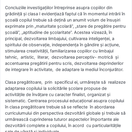
Concluziile investigaţiilor întreprinse asupra copiilor din
grădiniţă şi clasa I evidenţiază faptul că în momentul intrării în
şcoală copilul trebuie să deţină un anumit volum de însuşiri
exprimate prin „maturitate şcolară”, „stare de pregătire pentru
şcoală”, „aptitudine de şcolaritate”. Acestea vizează, în
principal, dezvoltarea limbajului, cultivarea inteligenţei, a
spiritului de observaţie, independenţa în gândire şi acţiune,
stimularea creativităţii, familiarizarea copiilor cu limbajul
tehnic, artistic, literar, dezvoltarea perceptiv- motrică şi
accentuarea pregătirii pentru scris, dezvoltarea deprinderilor
de integrare în activitate, de adaptare la mediul înconjurător.
Clasa pregătitoare, prin specificul ei, urmăreşte să realizeze
adaptarea copilului la solicitările şcolare propuse de
activităţile de învăţare cu caracter finalist, organizat şi
sistematic. Centrarea procesului educaţional asupra copilului
în clasa pregătitoare trebuie să se reflecte în abordarea
curriculumului din perspectiva dezvoltării globale şi trebuie să
urmărească cuprinderea tuturor aspectelor împortante ale
dezvoltării complete a copilului, în acord cu particularităţile
sale de vârstă şi individuale.