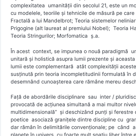
complexitatea umanităţii din secolul 21, este un mod
cu modelele, teoriile şi tehnicile de măsură pe care
Fractală a lui Mandelbrot; Teoria sistemelor nelini
Prigogine (alt laureat al premiului Nobel); Teoria H
Teoria Stringurilor; Morfomatica ş.a.
În acest context, se impunea o nouă paradigmă unif
unitară și holistică asupra lumii prezente şi aceas
lumii este complementară atât complexității acesteia,
susținută prin teoria incompletitudinii formulată în
desemnând cunoașterea care rămâne mereu deschi
Față de abordările disciplinare sau inter / pluridis
provocată de acţiunea simultană a mai multor nivelu
multidimensională” și deschizând punți și ferestre d
poetice asociază graniţele dintre discipline cu grani
dar rămân în delimitările convenționale; pe când a
planete în univers, cu foarte mult spaţiu liber între 