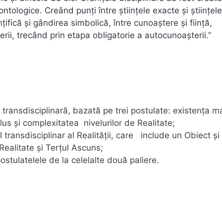
tologice. Creând punți între științele exacte și științele
ințifică și gândirea simbolică, între cunoaștere și ființă,
erii, trecând prin etapa obligatorie a autocunoașterii.”
transdisciplinară, bazată pe trei postulate: existenţa m
clus și complexitatea nivelurilor de Realitate;
transdisciplinar al Realităţii, care include un Obiect şi
 Realitate şi Terţul Ascuns;
ostulatelele de la celelalte două paliere.