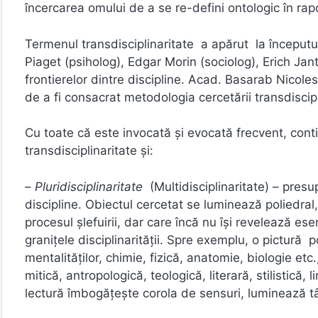
încercarea omului de a se re-defini ontologic în rapor
Termenul transdisciplinaritate a apărut la începutul
Piaget (psiholog), Edgar Morin (sociolog), Erich Jant
frontierelor dintre discipline. Acad. Basarab Nicoles
de a fi consacrat metodologia cercetării transdiscipl
Cu toate că este invocată și evocată frecvent, conti
transdisciplinaritate și:
–
Pluridisciplinaritate
(Multidisciplinaritate) – presu
discipline. Obiectul cercetat se luminează poliedral,
procesul șlefuirii, dar care încă nu își revelează es
graniţele disciplinarității. Spre exemplu, o pictură po
mentalităților, chimie, fizică, anatomie, biologie etc
mitică, antropologică, teologică, literară, stilistică, 
lectură îmbogățește corola de sensuri, luminează tâlc