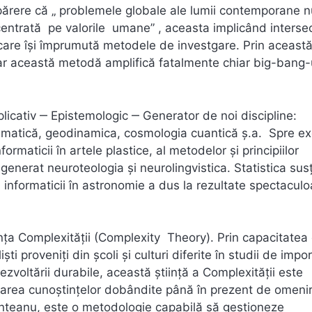
ere că „ problemele globale ale lumii contemporane nu
 centrată pe valorile umane” , aceasta implicând interse
fiecare îşi împrumută metodele de investgare. Prin aceast
dar această metodă amplifică fatalmente chiar big-bang-
Aplicativ ‒ Epistemologic ‒ Generator de noi discipline:
matematică, geodinamica, cosmologia cuantică ș.a. Spre e
ormaticii în artele plastice, al metodelor și principiilor
a generat neuroteologia şi neurolingvistica. Statistica sus
 şi informaticii în astronomie a dus la rezultate spectacul
iința Complexității (Complexity Theory). Prin capacitatea
ti proveniţi din şcoli şi culturi diferite în studii de impo
oltării durabile, această ştiinţă a Complexităţii este
urarea cunoştinţelor dobândite până în prezent de omenire
unteanu, este o metodologie capabilă să gestioneze