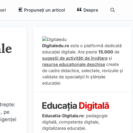
ori
Propuneți un articol
Despre
le
Digitaledu.ro
este o platformă dedicată
educației digitale. Are peste
15.000
de
sugestii de activități de învățare
și
resurse educaționale deschise
create
de cadre didactice, selectate, revizuite și
validate de specialiști în științele
educației.
trepte:
a, pe
Educatia-Digitala.ro
: pedagogie
ligenţei
digitală, competențe digitale,
digitalizarea educației.