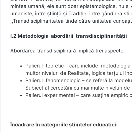
mintea umană, ele sunt doar epistemologice, nu şi on
umaniste, între știință și Tradiție, între gândirea ști
,,Transdisciplinaritatea tinde către unitatea cunoașt
I.2 Metodologia abordării transdisciplinarității
Abordarea transdisciplinară implică trei aspecte:
Palierul teoretic – care include metodologia 
multor niveluri de Realitate, logica terţului in
Palierul fenomenologic – se referă la modelul 
Subiect al cercetării cu mai multe niveluri de
Palierul experimental – care susține empiric p
Încadrare în categoriile științelor educației: