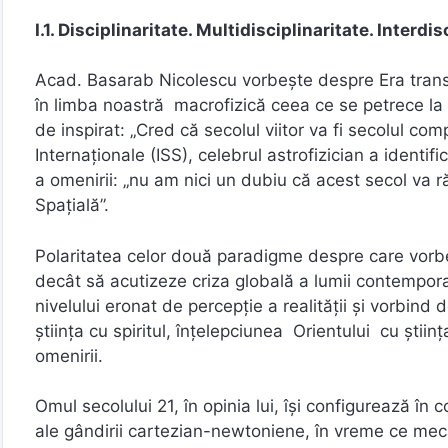
I.1. Disciplinaritate. Multidisciplinaritate. Interdi
Acad. Basarab Nicolescu vorbește despre Era transdi
în limba noastră macrofizică ceea ce se petrece la 
de inspirat: „Cred că secolul viitor va fi secolul comp
Internaţionale (ISS), celebrul astrofizician a identif
a omenirii: „nu am nici un dubiu că acest secol va
Spațială”.
Polaritatea celor două paradigme despre care vorbe
decât să acutizeze criza globală a lumii contempora
nivelului eronat de percepţie a realităţii şi vorbin
ştiinţa cu spiritul, înţelepciunea Orientului cu ştiinţ
omenirii.
Omul secolului 21, în opinia lui, își configurează în
ale gândirii cartezian-newtoniene, în vreme ce mec