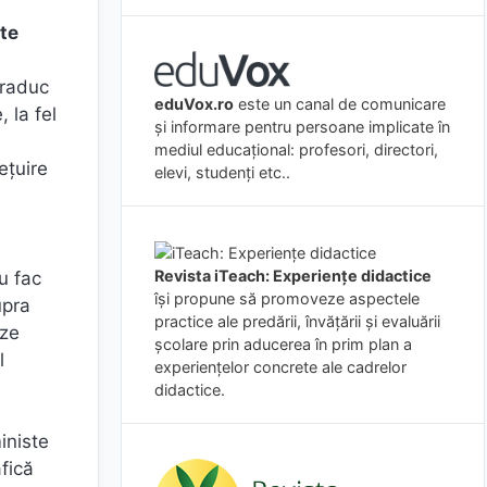
ate
traduc
eduVox.ro
este un canal de comunicare
 la fel
și informare pentru persoane implicate în
mediul educațional: profesori, directori,
eţuire
elevi, studenți etc..
Revista iTeach: Experienţe didactice
u fac
îşi propune să promoveze aspectele
upra
practice ale predării, învăţării şi evaluării
eze
şcolare prin aducerea în prim plan a
l
experienţelor concrete ale cadrelor
didactice.
iniste
fică