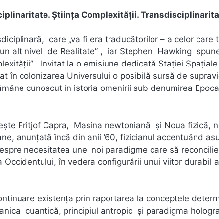
sciplinaritate. Ştiinţa Complexităţii. Transdisciplinarit
ciplinară, care „va fi era traducătorilor – a celor care 
un alt nivel de Realitate” , iar Stephen Hawking spune,
lexității” . Invitat la o emisiune dedicată Staţiei Spaţiale
icat în colonizarea Universului o posibilă sursă de supravi
 rămâne cunoscut în istoria omenirii sub denumirea Epoca
şte Fritjof Capra, Maşina newtoniană şi Noua fizică, n
ne, anunţată încă din anii ’60, fizicianul accentuând as
d despre necesitatea unei noi paradigme care să reconcili
a Occidentului, în vedera configurării unui viitor durabil a
 continuare existența prin raportarea la conceptele determ
anica cuantică, principiul antropic şi paradigma hologra