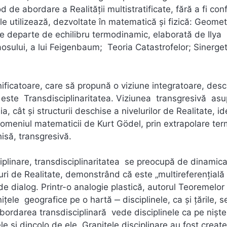
 de abordare a Realităţii multistratificate, fără a fi co
 le utilizează, dezvoltate în matematică și fizică: Geomet
are departe de echilibru termodinamic, elaborată de Ilya
aosului, a lui Feigenbaum; Teoria Catastrofelor; Sinerget
icatoare, care să propună o viziune integratoare, desc
ta este Transdisciplinaritatea. Viziunea transgresivă as
 cât și structurii deschise a nivelurilor de Realitate, i
 domeniul matematicii de Kurt Gödel, prin extrapolare te
să, transgresivă.
ciplinare, transdisciplinaritatea se preocupă de dinamic
ri de Realitate, demonstrând că este „multireferențială 
e dialog. Printr-o analogie plastică, autorul Teoremelor
ţele geografice pe o hartă ‒ disciplinele, ca și ţările, s
bordarea transdisciplinară vede disciplinele ca pe nişte
ele şi dincolo de ele. Graniţele disciplinare au fost creat