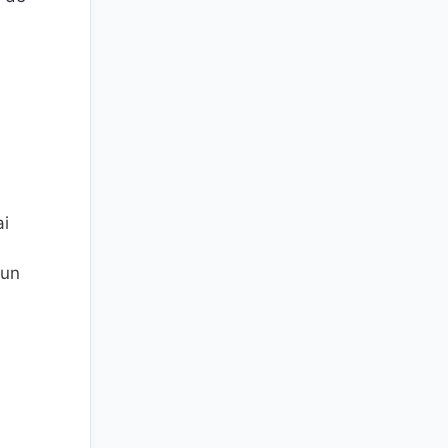
ai
 un