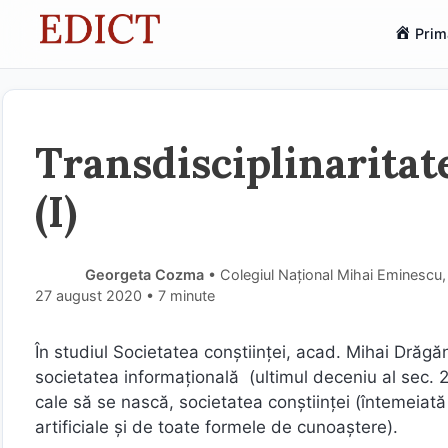
Sari
Prim
la
conținut
Transdisciplinaritat
(I)
Georgeta Cozma
• Colegiul Național Mihai Eminescu
27 august 2020
• 7 minute
În studiul Societatea conștiinței, acad. Mihai Drăgă
societatea informațională (ultimul deceniu al sec. 20
cale să se nască, societatea conștiinței (întemeiată
artificiale şi de toate formele de cunoaştere).