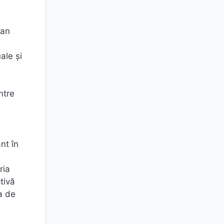
ean
ale și
ntre
nt în
e
ria
tivă
la de