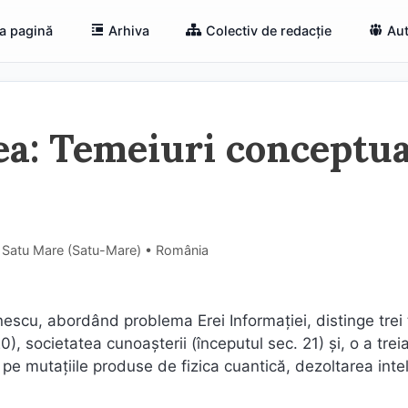
a pagină
Arhiva
Colectiv de redacție
Aut
ea: Temeiuri conceptua
, Satu Mare (Satu-Mare) • România
nescu, abordând problema Erei Informației, distinge trei 
), societatea cunoașterii (începutul sec. 21) și, o a trei
 pe mutaţiile produse de fizica cuantică, dezoltarea inte