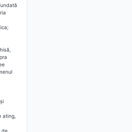
nfundată
ria
ica;
hisă,
upra
dee
rmenul
a
și
e ating,
e de