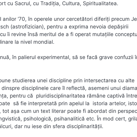
t cu Sacrul, cu Tradiţia, Cultura, Spiritualitatea.
 anilor ’70, în operele unor cercetători diferiți precum J
sch (astrofizician), pentru a exprima nevoia depăşirii
cu îi revine însă meritul de a fi operat mutațiile conceptu
inare la nivel mondial.
nuă, în palierul experimental, să se facă grave confuzii î
pune studierea unei discipline prin intersectarea cu alte
 dinspre disciplinele care îl reflectă, asemeni unui diama
ența, pentru că pluridisciplinaritatea rămâne captivă într
ate să fie interpretată prin apelul la istoria artelor, isto
., tot aşa cum un text literar poate fi abordat din perspec
lingvistică, psihologică, psihanalitică etc. În mod cert, gri
uri, dar nu iese din sfera disciplinarității.