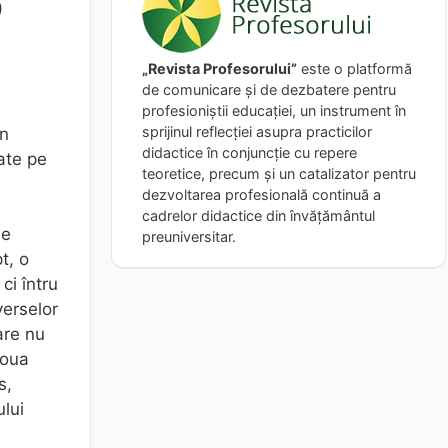
)
„Revista Profesorului”
este o platformă
de comunicare și de dezbatere pentru
profesioniștii educației, un instrument în
sprijinul reflecției asupra practicilor
in
didactice în conjuncție cu repere
fate pe
teoretice, precum și un catalizator pentru
dezvoltarea profesională continuă a
cadrelor didactice din învățământul
de
preuniversitar.
t, o
ci întru
verselor
are nu
Noua
s,
ului