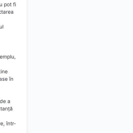
 pot fi
ctarea
ă
ul
xemplu,
ține
oase în
 de a
rtanţă
, într-