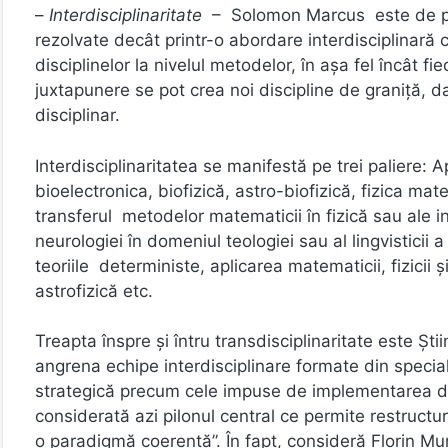
–
Interdisciplinaritate
– Solomon Marcus este de păr
rezolvate decât printr-o abordare interdisciplinară
disciplinelor la nivelul metodelor, în aşa fel încât 
juxtapunere se pot crea noi discipline de graniță, 
disciplinar.
Interdisciplinaritatea se manifestă pe trei paliere: 
bioelectronica, biofizică, astro-biofizică, fizica 
transferul metodelor matematicii în fizică sau ale inf
neurologiei în domeniul teologiei sau al lingvisticii 
teoriile deterministe, aplicarea matematicii, fizicii
astrofizică etc.
Treapta înspre și întru transdisciplinaritate este Şt
angrena echipe interdisciplinare formate din specialiş
strategică precum cele impuse de implementarea dezv
considerată azi pilonul central ce permite restruct
o paradigmă coerentă”. În fapt, consideră Florin M