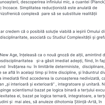
noaşterii, descoperirea infiniului mic, a cuantei (Planck
 încoace. Simplitatea reducționistă este anulată de
chizofrenică complexă pare să se substituie realităţii
ar credem că o posibilă soluție viabilă a ieşirii Omului d
disciplinaritate, asociată cu Studiul Complexităţii și gre
New Age, înţeleasă ca o nouă gnoză de alții, amintind 
sdisciplinaritatea și-a găsit imediat adepți, fiind, în fap
învăţarea nu în limitările deterministe, disciplinare, 
se află în acelaşi timp şi între discipline, şi înăuntrul di
ința imediată fiind accederea la cunoașterea nedivizată, c
n „și interioară și exterioară” , integratoare și unitară. 
spinge scientismul bazat pe logica binară a terţului excu
itatea ei, bazat pe logica ternară, integratoare, a terţ
tudini şi mai ales, să anuleze dihotomia Ştiinţă-Artă, în