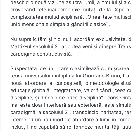
deschid o nouă viziune asupra lumii, a omului şi a cu
provocând cele mai complexe mutaţii de la Copernic
complexitatea multidisciplinară. „O realitate multis
unidimensionale simple a gândirii clasice” .
Nu supralicităm și nici nu îi acordăm exclusivitate, d
Matrix-ul secolului 21 ar putea veni și dinspre Trans
paradigma constructivistă.
Suspectată de unii, care o asimilează cu mişcarea 
teoria universului multiplu a lui Giordano Bruno, tran
nouă abordare a cunoaşterii, o metodologie situând 
educaţie globală, integratoare, valorificând „ceea ce 
discipline, şi dincolo de orice disciplină” , consec
mai este doar interioară sau exterioară, este simulta
paradigmă a secolului 21, transdisciplinaritatea, re
întemeind un nou mod de abordare a lumii în complex
inclus, fiind capabilă să re-formeze mentalităţi, ati