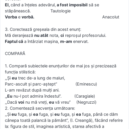
El,
când a înţeles adevărul,
a fost imposibil
să se
stăpânească. Tautologie
Vorba
e
vorbă.
Anacolut
3. Corectează greșeala din acest enunţ:
Mă deranjează
nu atât
nota,
ci
reproşul profesorului.
Faptul că
a întârziat maşina,
m-am
enervat.
COMPARĂ
1. Compară subiectele enunţurilor de mai jos şi precizează
funcţia stilistică:
,,Şi
eu
trec de-a lung de maluri,
Parc-ascult şi parc-aştept” (Eminescu)
L-am revăzut după mulţi ani.
,
,Eu
nu-l pot admira îndestul”. (Caragiale)
,,Dacă
voi
nu mă vreţi,
eu
vă vreu” (Negruzzi)
2. Comentează secvenţa următoare:
,,Şi
eu
fuga, şi
ea
fuga, şi
eu
fuga, şi
ea
fuga, până ce dăm
cânepa toată palancă la pământ”, (I. Creangă), făcând referire
la: figura de stil, imaginea artistică, starea afectivă a