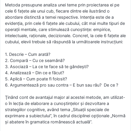
Metoda presupune analiza unei teme prin proiectarea ei pe
cele 6 faţete ale unui cub, fiecare dintre ele ilustrând o
abordare distinctă a temei respective. Intenţia este de a
evidenţia, prin cele 6 faţete ale cubului, cât mai multe tipuri de
operaţii mentale, care stimulează cunoştinţe: empirice,
intelectuale, raţionale, decizionale. Concret, la cele 6 faţete ale
cubului, elevii trebuie să răspundă la următoarele instrucţiuni:
1. Descrie – Cum arată?
2. Compară – Cu ce seamănă?
3. Asociază – La ce te face să te gândeşti?
4. Analizează – Din ce e făcut?
5. Aplică – Cum poate fi folosit?
6. Argumentează pro sau contra – E bun sau rău? De ce ?
Ţinând cont de avantajul major al acestei metode, am utilizat-
o în lecţia de elaborare a cunoştinţelor şi dezvoltare a
strategiilor cognitive, având tema „Situaţii speciale de
exprimare a subiectului”, în cadrul disciplinei opţionale „Normă
şi abatere în gramatica românească actuală”.