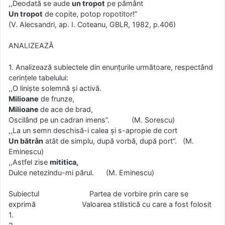
,,Deodată se aude
un tropot
pe pământ
Un tropot
de copite, potop ropotitor!”
(V. Alecsandri, ap. I. Coteanu, GBLR, 1982, p.406)
ANALIZEAZĂ
1. Analizează subiectele din enunţurile următoare, respectând
cerinţele tabelului:
,,O linişte solemnă şi activă.
Milioane
de frunze,
Milioane
de ace de brad,
Oscilând pe un cadran imens”. (M. Sorescu)
,,La un semn deschisă-i calea şi s-apropie de cort
Un bătrân
atât de simplu, după vorbă, după port”. (M.
Eminescu)
,,Astfel zise
mititica,
Dulce netezindu-mi părul. (M. Eminescu)
Subiectul Partea de vorbire prin care se
exprimă Valoarea stilistică cu care a fost folosit
1.