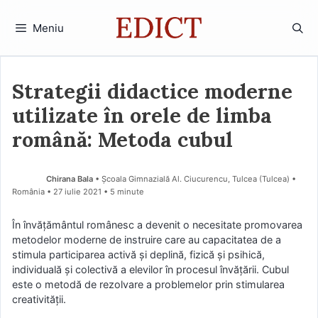
Sari
la
Meniu
conținut
Strategii didactice moderne
utilizate în orele de limba
română: Metoda cubul
Chirana Bala
• Școala Gimnazială Al. Ciucurencu, Tulcea (Tulcea) •
România
27 iulie 2021
• 5 minute
În învăţământul românesc a devenit o necesitate promovarea
metodelor moderne de instruire care au capacitatea de a
stimula participarea activă şi deplină, fizică şi psihică,
individuală şi colectivă a elevilor în procesul învăţării. Cubul
este o metodă de rezolvare a problemelor prin stimularea
creativităţii.