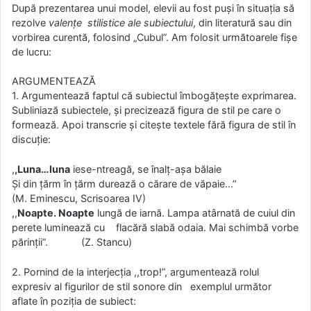
După prezentarea unui model, elevii au fost puşi în situaţia să
rezolve
valenţe stilistice ale subiectului
, din literatură sau din
vorbirea curentă, folosind „Cubul”. Am folosit următoarele fişe
de lucru:
ARGUMENTEAZĂ
1. Argumentează faptul că subiectul îmbogăţeşte exprimarea.
Subliniază subiectele, şi precizează figura de stil pe care o
formează. Apoi transcrie şi citeşte textele fără figura de stil în
discuţie:
,
,Luna…luna
iese-ntreagă, se înalţ-aşa bălaie
Şi din ţărm în ţărm durează o cărare de văpaie…”
(M. Eminescu, Scrisoarea IV)
,,
Noapte. Noapte
lungă de iarnă. Lampa atârnată de cuiul din
perete luminează cu flacără slabă odaia. Mai schimbă vorbe
părinţii”. (Z. Stancu)
2. Pornind de la interjecţia ,,trop!”, argumentează rolul
expresiv al figurilor de stil sonore din exemplul următor
aflate în poziţia de subiect: