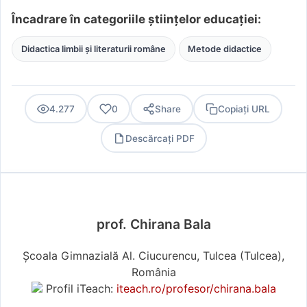
Încadrare în categoriile științelor educației:
Didactica limbii și literaturii române
Metode didactice
4.277
0
Share
Copiați URL
Descărcați PDF
PDF
prof. Chirana Bala
Școala Gimnazială Al. Ciucurencu, Tulcea (Tulcea),
România
Profil iTeach:
iteach.ro/profesor/chirana.bala