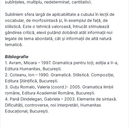
subînţeles, multiplu, nedeterminat, cantitativ).
Subliniem sfera largă de aplicabilitate a cubului în lecţii de
vocabular, de morfosintaxă şi, în exemplul de faţă, de
stilistică. Este o tehnică valoroasă, întrucât stimulează
gândirea critică, elevii putând dobândi atât informaţii noi
legate de tema abordată, cât şi informaţii de altă natură
tematică.
Bibliografie
1. Avram, Mioara – 1997. Gramatica pentru toţi, ediţia a II-a,
Editura Humanitas, Bucureşti.
2. Coteanu, Ion – 1990. Gramatică. Stilistică. Compoziţie,
Editura Ştiinţifică, Bucureşti.
3. Guţu Romalo, Valeria (coord.)- 2005. Gramatica limbii
române, Editura Academiei Române, Bucureşti.
4. Pană Dindelegan, Gabriela – 2003. Elemente de sintaxă.
Dificultăţi, controverse, noi interpretări, Humanitas
Educaţional, Bucureşti.