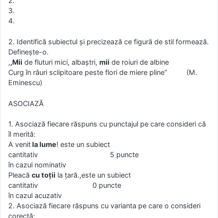
2.
3.
4.
2. Identifică subiectul şi precizează ce figură de stil formează.
Definește-o.
,
,Mii
de fluturi mici, albaştri,
mii
de roiuri de albine
Curg în râuri sclipitoare peste flori de miere pline” (M.
Eminescu)
ASOCIAZĂ
1. Asociază fiecare răspuns cu punctajul pe care consideri că
îl merită:
A venit
la lume
! este un subiect
cantitativ 5 puncte
în cazul nominativ
Pleacă
cu toţii
la ţară.,este un subiect
cantitativ 0 puncte
în cazul acuzativ
2. Asociază fiecare răspuns cu varianta pe care o consideri
corectă: