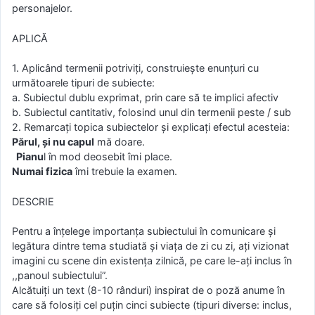
personajelor.
APLICĂ
1. Aplicând termenii potriviţi, construieşte enunţuri cu
următoarele tipuri de subiecte:
a. Subiectul dublu exprimat, prin care să te implici afectiv
b. Subiectul cantitativ, folosind unul din termenii peste / sub
2. Remarcaţi topica subiectelor şi explicaţi efectul acesteia:
Părul, şi nu capul
mă doare.
Pianu
l în mod deosebit îmi place.
Numai fizica
îmi trebuie la examen.
DESCRIE
Pentru a înţelege importanţa subiectului în comunicare şi
legătura dintre tema studiată şi viaţa de zi cu zi, aţi vizionat
imagini cu scene din existenţa zilnică, pe care le-aţi inclus în
,,panoul subiectului”.
Alcătuiţi un text (8-10 rânduri) inspirat de o poză anume în
care să folosiţi cel puţin cinci subiecte (tipuri diverse: inclus,