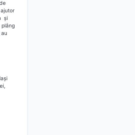
 de
 ajutor
n și
t plâng
d au
Iași
ei,