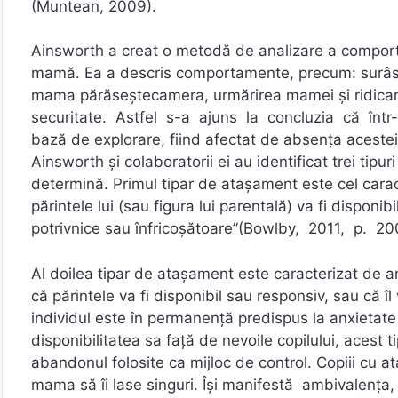
(Muntean, 2009).
Ainsworth a creat o metodă de analizare a comport
mamă. Ea a descris comportamente, precum: surâsul
mama părăseștecamera, urmărirea mamei și ridica
securitate. Astfel s-a ajuns la concluzia că într-
bază de explorare, fiind afectat de absența acestei
Ainsworth și colaboratorii ei au identificat trei tipur
determină. Primul tipar de atașament este cel caract
părintele lui (sau figura lui parentală) va fi disponibi
potrivnice sau înfricoșătoare”(Bowlby, 2011, p. 20
Al doilea tipar de atașament este caracterizat de anx
că părintele va fi disponibil sau responsiv, sau că îl v
individul este în permanență predispus la anxietate 
disponibilitatea sa față de nevoile copilului, acest 
abandonul folosite ca mijloc de control. Copiii cu 
mama să îi lase singuri. Își manifestă ambivalen