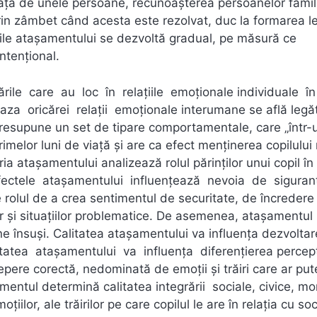
ață de unele persoane, recunoașterea persoanelor famil
rin zâmbet când acesta este rezolvat, duc la formarea le
ile atașamentului se dezvoltă gradual, pe măsură ce
ntențional.
rile care au loc în relațiile emoționale individuale î
aza oricărei relații emoționale interumane se află legă
resupune un set de tipare comportamentale, care „într-
melor luni de viață și are ca efect menținerea copilului
a atașamentului analizează rolul părinților unui copil în
Efectele atașamentului influențează nevoia de siguran
rolul de a crea sentimentul de securitate, de încredere 
iar și situațiilor problematice. De asemenea, atașamentul
ine însuși. Calitatea atașamentului va influența dezvolta
itatea atașamentului va influența diferențierea percepți
pere corectă, nedominată de emoții și trăiri care ar put
amentul determină calitatea integrării sociale, civice, mo
iilor, ale trăirilor pe care copilul le are în relația cu soc