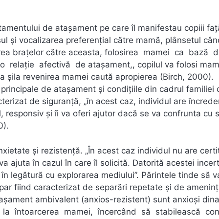
amentului de atașament pe care îl manifestau copiii faț
 și vocalizarea preferențial către mamă, plânsetul cân
rea brațelor către aceasta, folosirea mamei ca bază 
o relație afectivă de atașament,, copilul va folosi ma
a șila revenirea mamei caută apropierea (Birch, 2000).
i principale de atașament și condițiile din cadrul familiei 
erizat de siguranță, „în acest caz, individul are încrede
l, responsiv și îi va oferi ajutor dacă se va confrunta cu s
0).
ietate și rezistență. „În acest caz individul nu are cert
a ajuta în cazul în care îl solicită. Datorită acestei incert
în legătură cu explorarea mediului”. Părintele tinde să v
tipar fiind caracterizat de separări repetate și de ameninț
atașament ambivalent (anxios-rezistent) sunt anxioși dina
ța, la întoarcerea mamei, încercând să stabilească co