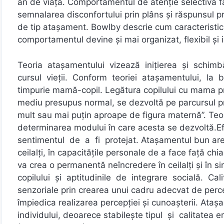
an de viață. Comportamentul de atenție selectivă f
semnalarea disconfortului prin plâns și răspunsul p
de tip atașament. Bowlby descrie cum caracteristic
comportamentul devine și mai organizat, flexibil și i
Teoria atașamentului vizează inițierea și schimbă
cursul vieții. Conform teoriei atașamentului, la b
timpurie mamă-copil. Legătura copilului cu mama p
mediu presupus normal, se dezvoltă pe parcursul pri
mult sau mai puțin aproape de figura maternă”. Teori
determinarea modului în care acesta se dezvoltă.
sentimentul de a fi protejat. Atașamentul bun are 
ceilalți, în capacitățile personale de a face față ch
va crea o permanentă neîncredere în ceilalți și în s
copilului și aptitudinile de integrare socială. Cal
senzoriale prin crearea unui cadru adecvat de perce
împiedica realizarea percepției și cunoașterii. Ataș
individului, deoarece stabilește tipul și calitatea emoț