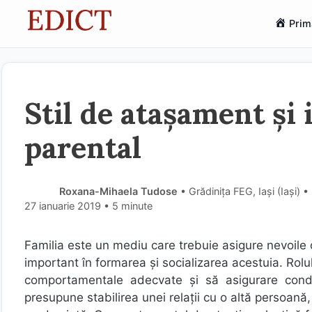
Sari
Prim
la
conținut
Stil de atașament și 
parental
Roxana-Mihaela Tudose
• Grădinița FEG, Iași (Iaşi) 
27 ianuarie 2019
• 5 minute
Familia este un mediu care trebuie asigure nevoile co
important în formarea și socializarea acestuia. Rolu
comportamentale adecvate și să asigurare condiți
presupune stabilirea unei relații cu o altă persoană