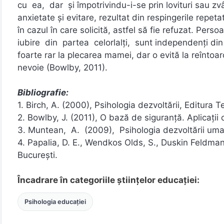
cu ea, dar și împotrivindu-i-se prin lovituri sau zvâr
anxietate și evitare, rezultat din respingerile repeta
în cazul în care solicită, astfel să fie refuzat. 
iubire din partea celorlalți, sunt independenți di
foarte rar la plecarea mamei, dar o evită la reîntoa
nevoie (Bowlby, 2011).
Bibliografie:
1. Birch, A. (2000), Psihologia dezvoltării, Editura 
2. Bowlby, J. (2011), O bază de siguranță. Aplicații c
3. Muntean, A. (2009), Psihologia dezvoltării umane 
4. Papalia, D. E., Wendkos Olds, S., Duskin Feldman,
București.
Încadrare în categoriile științelor educației:
Psihologia educației