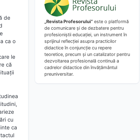
ă de
„Revista Profesorului”
este o platformă
d
de comunicare și de dezbatere pentru
de
profesioniștii educației, un instrument în
ma ca o
sprijinul reflecției asupra practicilor
didactice în conjuncție cu repere
teoretice, precum și un catalizator pentru
care le
dezvoltarea profesională continuă a
re că
cadrelor didactice din învățământul
ituații
preuniversitar.
itudinea
itudini,
arieze
ări cu
inte ca
ntactul