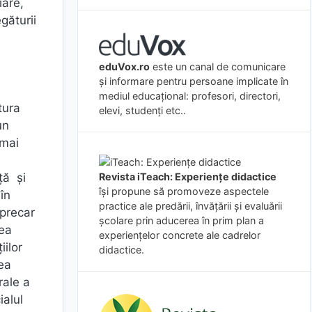
iare,
găturii
eduVox.ro
este un canal de comunicare
și informare pentru persoane implicate în
n
mediul educațional: profesori, directori,
tura
elevi, studenți etc..
un
 mai
ță și
Revista iTeach: Experienţe didactice
îşi propune să promoveze aspectele
în
practice ale predării, învăţării şi evaluării
 precar
şcolare prin aducerea în prim plan a
rea
experienţelor concrete ale cadrelor
ilor
didactice.
ea
rale a
ialul