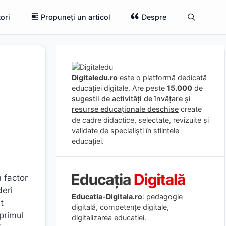
ori
Propuneți un articol
Despre
Digitaledu.ro
este o platformă dedicată
educației digitale. Are peste
15.000
de
sugestii de activități de învățare
și
resurse educaționale deschise
create
de cadre didactice, selectate, revizuite și
validate de specialiști în științele
educației.
n factor
deri
Educatia-Digitala.ro
: pedagogie
t
digitală, competențe digitale,
primul
digitalizarea educației.