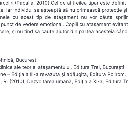
coliri (Papalia, 2010).Cel de al treilea tipar este definit
te, iar individul se așteaptă să nu primească protecție și
Persoanele cu acest tip de atașament nu vor căuta spriji
n punct de vedere emoțional. Copiii cu atașament evitan
rcere, și nu tind să caute ajutor din partea acesteia cân
Tehnică, Bucureșt
linice ale teoriei atașamentului, Editura Trei, București
– Ediția a III-a revăzută și adăugită, Editura Polirom, 
 R. (2010), Dezvoltarea umană, Ediția a XI-a, Editura Tr