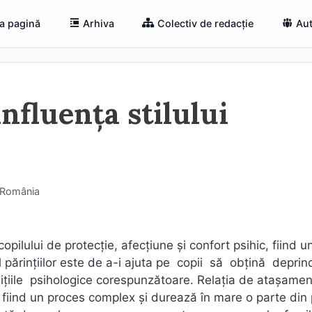
a pagină
Arhiva
Colectiv de redacție
Aut
influența stilului
• România
pilului de protecție, afecțiune și confort psihic, fiind u
l părințiilor este de a-i ajuta pe copii să obțină deprin
ile psihologice corespunzătoare. Relația de atașamen
, fiind un proces complex și durează în mare o parte din 