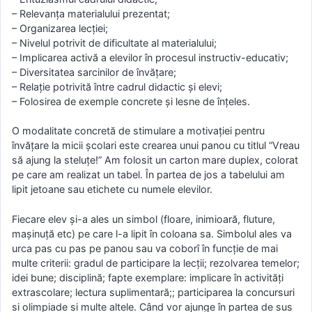
– Relevanţa materialului prezentat;
– Organizarea lecţiei;
– Nivelul potrivit de dificultate al materialului;
– Implicarea activă a elevilor în procesul instructiv-educativ;
– Diversitatea sarcinilor de învăţare;
– Relaţie potrivită între cadrul didactic şi elevi;
– Folosirea de exemple concrete şi lesne de înţeles.
O modalitate concretă de stimulare a motivaţiei pentru
învăţare la micii şcolari este crearea unui panou cu titlul “Vreau
să ajung la steluţe!” Am folosit un carton mare duplex, colorat
pe care am realizat un tabel. În partea de jos a tabelului am
lipit jetoane sau etichete cu numele elevilor.
Fiecare elev și-a ales un simbol (floare, inimioară, fluture,
mașinuță etc) pe care l-a lipit în coloana sa. Simbolul ales va
urca pas cu pas pe panou sau va coborî în funcţie de mai
multe criterii: gradul de participare la lecţii; rezolvarea temelor;
idei bune; disciplină; fapte exemplare: implicare în activităţi
extrascolare; lectura suplimentară;; participarea la concursuri
si olimpiade si multe altele. Când vor ajunge în partea de sus