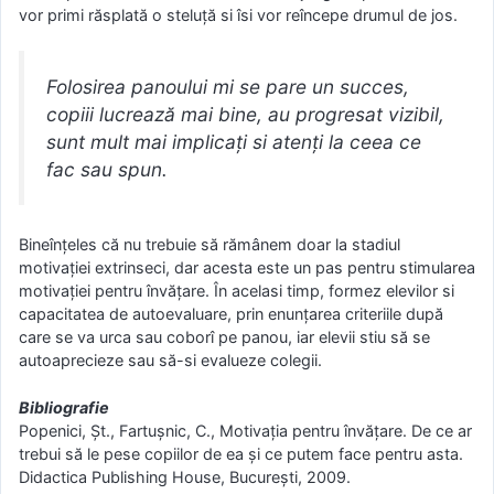
vor primi răsplată o steluţă si îsi vor reîncepe drumul de jos.
Folosirea panoului mi se pare un succes,
copiii lucrează mai bine, au progresat vizibil,
sunt mult mai implicați si atenți la ceea ce
fac sau spun.
Bineînţeles că nu trebuie să rămânem doar la stadiul
motivaţiei extrinseci, dar acesta este un pas pentru stimularea
motivaţiei pentru învăţare. În acelasi timp, formez elevilor si
capacitatea de autoevaluare, prin enunţarea criteriile după
care se va urca sau coborî pe panou, iar elevii stiu să se
autoaprecieze sau să-si evalueze colegii.
Bibliografie
Popenici, Șt., Fartușnic, C., Motivația pentru învățare. De ce ar
trebui să le pese copiilor de ea și ce putem face pentru asta.
Didactica Publishing House, București, 2009.