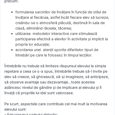
precum:
formularea sarcinilor de învăţare în funcţie de stilul de
învăţare al fiecăruia, astfel încât fiecare elev să lucreze,
creându-se o atmosferă plăcută, destinsă în sala de
clasă, eliminând răceala, tăcerea;
utilizarea metodelor interactive care stimulează
participarea efectivă a elevilor în activitate şi implicit la
propria lor educaţie;
acordarea unei atenţii sporite diferitelor tipuri de
întrebări pe care le folosesc în timpul lecţiilor.
Întrebările nu trebuie să limiteze răspunsul elevului la simpla
repetare a ceea ce s-a spus, întrebările trebuie să-l invite pe
elev să creeze, să ghicească, să-şi imagineze, să anticipeze,
să observe avantaje sau dezavantaje…toate acestea
adâncesc nivelul de gândire şi de implicare al elevului şi îl
învaţă că propriile lui idei sunt valoroase.
Pe scurt, aspectele care contribuie cel mai mult la motivarea
elevului sunt:
– Entuziasmul cadrului didactic;