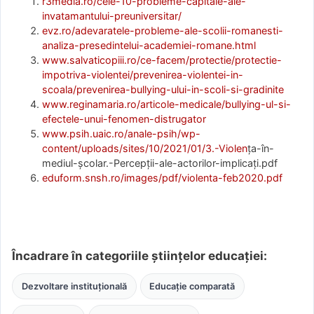
r3media.ro/cele-10-probleme-capitale-ale-
invatamantului-preuniversitar/
evz.ro/adevaratele-probleme-ale-scolii-romanesti-
analiza-presedintelui-academiei-romane.html
www.salvaticopiii.ro/ce-facem/protectie/protectie-
impotriva-violentei/prevenirea-violentei-in-
scoala/prevenirea-bullying-ului-in-scoli-si-gradinite
www.reginamaria.ro/articole-medicale/bullying-ul-si-
efectele-unui-fenomen-distrugator
www.psih.uaic.ro/anale-psih/wp-
content/uploads/sites/10/2021/01/3.-Violen
ța-în-
mediul-școlar.-Percepții-ale-actorilor-implicați.pdf
eduform.snsh.ro/images/pdf/violenta-feb2020.pdf
Încadrare în categoriile științelor educației:
Dezvoltare instituțională
Educație comparată