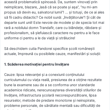
această problematică spinoasă. Da, suntem vinovați prin
neimplicare, blazare, „lasă că se poate și așa”, ”nu mi-am
propus să devin eu, salvatorul lumii”! … și totuși, de ce ai ales
să fii cadru didactic? Ce nobil sună: „învățătorule”! Și cât de
departe sunt unii! Este nevoie de modele și de specia tot mai
rară a nobilului domn Trandafir, care cu blândețe, răbdare și
profesionalism, să șlefuiască caractere nu pentru a le face
uniforme ci pentru a le da viață și strălucire!
Să deschidem cutia Pandorei specifice școlii românești
actuale, împreună cu posibilele cauze, manifestări și soluții:
1. Scăderea motivației pentru învățare
Cauze: lipsa relevanței și a conexiunii conținutului
curriculumului cu viața reală, presiunea de a obține rezultate
bune la examene sau de a se conforma unor standarde
academice ridicate, nerecunoașterea diversității stilurilor de
învățare, infrastructura școlară necorespunzătoare, lipsa
resurselor, metode de predare monotone și neinspirate,
probleme personale, de sănătate mentală sau dificultăți de