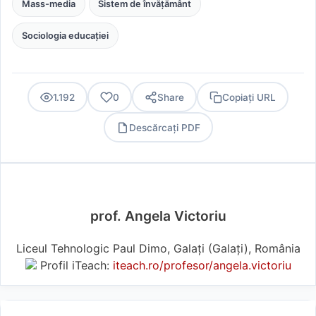
Mass-media
Sistem de învățământ
Sociologia educației
1.192
0
Share
Copiați URL
Descărcați PDF
PDF
prof. Angela Victoriu
Liceul Tehnologic Paul Dimo, Galați (Galaţi), România
Profil iTeach:
iteach.ro/profesor/angela.victoriu