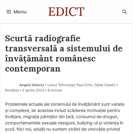
Sari
la
Meniu
conținut
Scurtă radiografie
transversală a sistemului de
învățământ românesc
contemporan
Angela Victoriu
• Liceul Tehnologic Paul Dimo, Galați (Galaţi) •
România
2 aprilie 2024
• 8 minute
Problemele actuale ale sistemului de învățământ sunt variate
și complexe, iar acestea includ scăderea motivației pentru
învățare, migrația părinților din țară, consumul de droguri,
comportamentele sexuale nesigure, bullying-ul și violența în
școli. Nici noi, adulții nu suntem străini de vinovăție privind