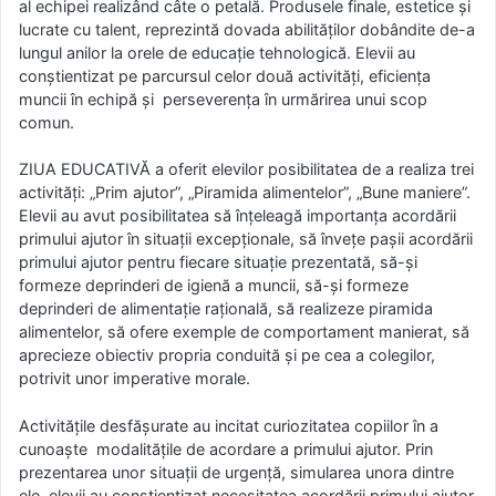
al echipei realizând câte o petală. Produsele finale, estetice şi
lucrate cu talent, reprezintă dovada abilităţilor dobândite de-a
lungul anilor la orele de educaţie tehnologică. Elevii au
conştientizat pe parcursul celor două activităţi, eficienţa
muncii în echipă şi perseverenţa în urmărirea unui scop
comun.
ZIUA EDUCATIVĂ a oferit elevilor posibilitatea de a realiza trei
activităţi: „Prim ajutor”, „Piramida alimentelor”, „Bune maniere”.
Elevii au avut posibilitatea să înţeleagă importanţa acordării
primului ajutor în situaţii excepţionale, să înveţe paşii acordării
primului ajutor pentru fiecare situaţie prezentată, să-şi
formeze deprinderi de igienă a muncii, să-şi formeze
deprinderi de alimentaţie raţională, să realizeze piramida
alimentelor, să ofere exemple de comportament manierat, să
aprecieze obiectiv propria conduită şi pe cea a colegilor,
potrivit unor imperative morale.
Activităţile desfăşurate au incitat curiozitatea copiilor în a
cunoaşte modalităţile de acordare a primului ajutor. Prin
prezentarea unor situaţii de urgenţă, simularea unora dintre
ele, elevii au conştientizat necesitatea acordării primului ajutor.