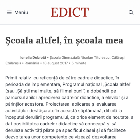
Sari
la
Meniu
conținut
Şcoala altfel, în școala mea
Ionelia Dobrotă
• Şcoala Gimnazială Nicolae Titulescu, Călărași
(Călărași) • România
10 august 2017
• 5 minute
Primit relativ cu reticenţă de către cadrele didactice, în
perioada de implementare, Programul național „Școala altfel”
(sau „Şă ştii mai multe, să fii mai bun!”) a dobândit pe
parcursul anilor aprecierea cadrelor didactice, a elevilor şi a
părinţilor acestora. Proiectarea, aplicarea şi evaluarea
activităţilor desfăşurate în această săptămână, dificilă la
începutul derulării programului, ca orice element de noutate, a
dat posibilitatea cadrelor didactice să conceapă şi să
deruleze activităţi pliate pe specificul clasei şi să faciliteze
dezvoltarea unor competenţe ce vizează dezvoltarea