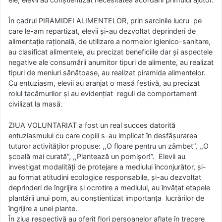
În cadrul PIRAMIDEI ALIMENTELOR, prin sarcinile lucru pe
care le-am repartizat, elevii şi-au dezvoltat deprinderi de
alimentaţie raţională, de utilizare a normelor igienico-sanitare,
au clasificat alimentele, au precizat beneficiile dar şi aspectele
negative ale consumării anumitor tipuri de alimente, au realizat
tipuri de meniuri sănătoase, au realizat piramida alimentelor.
Cu entuziasm, elevii au aranjat o masă festivă, au precizat
rolul tacâmurilor şi au evidenţiat reguli de comportament
civilizat la masă.
ZIUA VOLUNTARIAT a fost un real succes datorită
entuziasmului cu care copiii s-au implicat în desfăşurarea
tuturor activităţilor propuse: ,,O floare pentru un zâmbet”, ,,O
şcoală mai curată”, ,,Plantează un pomişor!”. Elevii au
investigat modalităţi de protejare a mediului înconjurător, şi-
au format atitudini ecologice responsabile, şi-au dezvoltat
deprinderi de îngrijire şi ocrotire a mediului, au învăţat etapele
plantării unui pom, au conştientizat importanţa lucrărilor de
îngrijire a unei plante.
În ziua respectivă au oferit flori persoanelor aflate în trecere