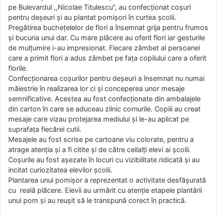
pe Bulevardul ,,Nicolae Titulescu”, au confecţionat coşuri
pentru deşeuri şi au plantat pomişori în curtea şcolii.
Pregătirea bucheţelelor de flori a însemnat grija pentru frumos
şi bucuria unui dar. Cu mare plăcere au oferit flori iar gesturile
de mulţumire i-au impresionat. Fiecare zâmbet al persoanei
care a primit flori a adus zâmbet pe faţa copilului care a oferit
florile.
Confecţionarea coşurilor pentru deşeuri a însemnat nu numai
măiestrie în realizarea lor ci şi conceperea unor mesaje
semnificative. Acestea au fost confecţionate din ambalajele
din carton în care se aduceau zilnic cornurile. Copiii au creat
mesaje care vizau protejarea mediului şi le-au aplicat pe
suprafaţa fiecărei cutii.
Mesajele au fost scrise pe cartoane viu colorate, pentru a
atrage atenţia şi a fi citite şi de către ceilalţi elevi ai şcolii.
Coşurile au fost aşezate în locuri cu vizibilitate ridicată şi au
incitat curiozitatea elevilor şcolii.
Plantarea unui pomişor a reprezentat o activitate desfăşurată
cu reală plăcere. Elevii au urmărit cu atenţie etapele plantării
unui pom şi au reuşit să le transpună corect în practică.