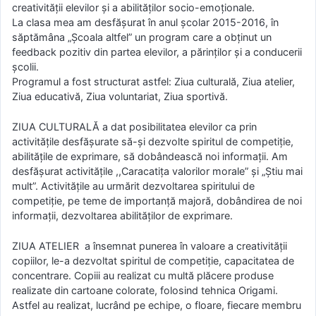
creativităţii elevilor şi a abilităţilor socio-emoţionale.
La clasa mea am desfăşurat în anul şcolar 2015-2016, în
săptămâna „Şcoala altfel” un program care a obţinut un
feedback pozitiv din partea elevilor, a părinţilor şi a conducerii
şcolii.
Programul a fost structurat astfel: Ziua culturală, Ziua atelier,
Ziua educativă, Ziua voluntariat, Ziua sportivă.
ZIUA CULTURALĂ a dat posibilitatea elevilor ca prin
activităţile desfăşurate să-şi dezvolte spiritul de competiţie,
abilităţile de exprimare, să dobândească noi informaţii. Am
desfăşurat activităţile ,,Caracatiţa valorilor morale” și „Ştiu mai
mult”. Activităţile au urmărit dezvoltarea spiritului de
competiţie, pe teme de importanţă majoră, dobândirea de noi
informaţii, dezvoltarea abilităţilor de exprimare.
ZIUA ATELIER a însemnat punerea în valoare a creativităţii
copiilor, le-a dezvoltat spiritul de competiţie, capacitatea de
concentrare. Copiii au realizat cu multă plăcere produse
realizate din cartoane colorate, folosind tehnica Origami.
Astfel au realizat, lucrând pe echipe, o floare, fiecare membru