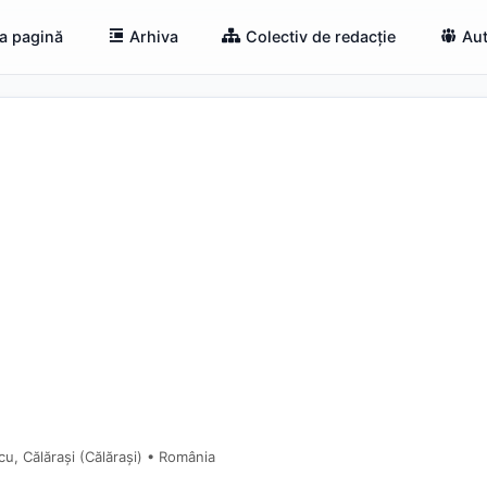
a pagină
Arhiva
Colectiv de redacție
Aut
u, Călărași (Călărași) • România