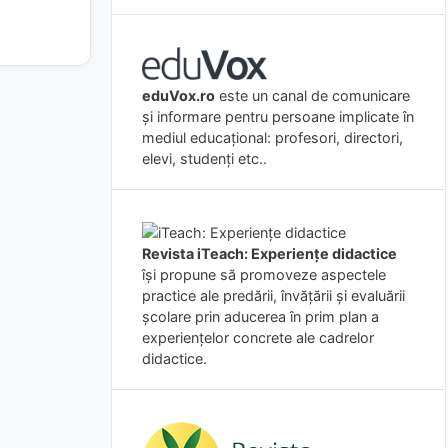
eduVox.ro
este un canal de comunicare
și informare pentru persoane implicate în
mediul educațional: profesori, directori,
elevi, studenți etc..
Revista iTeach: Experienţe didactice
îşi propune să promoveze aspectele
practice ale predării, învăţării şi evaluării
şcolare prin aducerea în prim plan a
experienţelor concrete ale cadrelor
didactice.