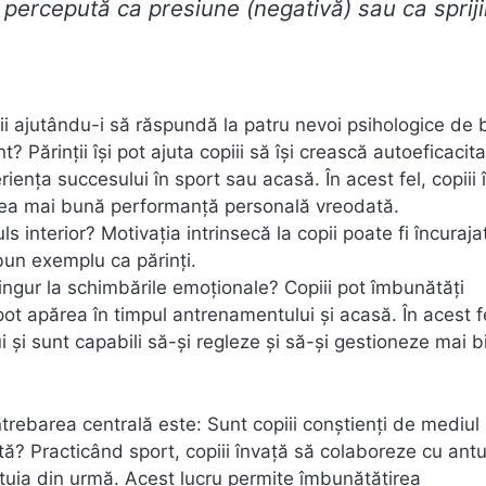
i percepută ca presiune (negativă) sau ca sprij
piii ajutându-i să răspundă la patru nevoi psihologice de 
t? Părinții își pot ajuta copiii să își crească autoeficacit
ța succesului în sport sau acasă. În acest fel, copiii î
 cea mai bună performanță personală vreodată.
s interior? Motivația intrinsecă la copii poate fi încuraja
bun exemplu ca părinți.
ingur la schimbările emoționale? Copiii pot îmbunătăți
ot apărea în timpul antrenamentului și acasă. În acest f
i și sunt capabili să-și regleze și să-și gestioneze mai b
întrebarea centrală este: Sunt copiii conștienți de mediul 
tă? Practicând sport, copiii învață să colaboreze cu antu
stuia din urmă. Acest lucru permite îmbunătățirea