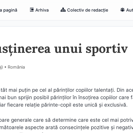
a pagină
Arhiva
Colectiv de redacție
Aut
usținerea unui sportiv
uj) • România
tât mai puțin pe cel al părinților copiilor talentați. Din ac
ai bun sprijin posibil părinților în însoțirea copiilor care 
iar fiecare relație părinte-copil este unică și exclusivă.
ctoare generale care să determine care este cel mai potriv
mătoarele aspecte arată consecințele pozitive și negati