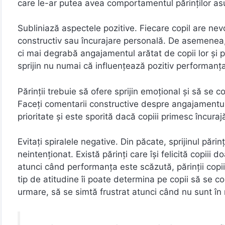
care le-ar putea avea comportamentul părinților asu
Subliniază aspectele pozitive. Fiecare copil are n
constructiv sau încurajare personală. De asemenea, 
ci mai degrabă angajamentul arătat de copii lor și 
sprijin nu numai că influențează pozitiv performanța
Părinții trebuie să ofere sprijin emoțional și să se 
Faceți comentarii constructive despre angajamentul
prioritate și este sporită dacă copiii primesc încurajă
Evitați spiralele negative. Din păcate, sprijinul pări
neintenționat. Există părinți care își felicită copiii
atunci când performanța este scăzută, părinții copi
tip de atitudine îi poate determina pe copii să se c
urmare, să se simtă frustrat atunci când nu sunt în