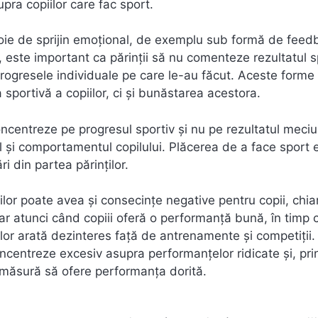
pra copiilor care fac sport.
evoie de sprijin emoțional, de exemplu sub formă de feed
este important ca părinții să nu comenteze rezultatul sp
progresele individuale pe care le-au făcut. Aceste forme
 sportivă a copiilor, ci și bunăstarea acestora.
concentreze pe progresul sportiv și nu pe rezultatul meciul
 și comportamentul copilului. Plăcerea de a face sport 
ri din partea părinților.
nților poate avea și consecințe negative pentru copii, chiar
 doar atunci când copiii oferă o performanță bună, în timp 
ilor arată dezinteres față de antrenamente și competiții.
oncentreze excesiv asupra performanțelor ridicate și, pri
 măsură să ofere performanța dorită.