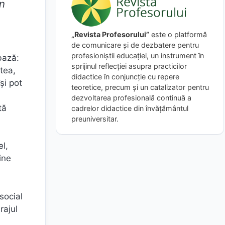
in
„Revista Profesorului”
este o platformă
de comunicare și de dezbatere pentru
profesioniștii educației, un instrument în
bază:
sprijinul reflecției asupra practicilor
atea,
didactice în conjuncție cu repere
și pot
teoretice, precum și un catalizator pentru
dezvoltarea profesională continuă a
tă
cadrelor didactice din învățământul
preuniversitar.
el,
ine
social
rajul