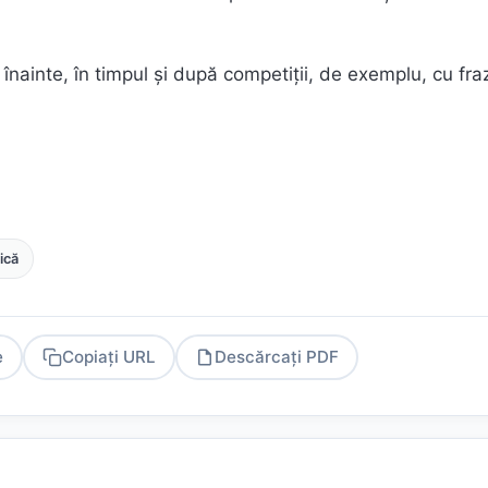
or înainte, în timpul și după competiții, de exemplu, cu fra
ică
e
Copiați URL
Descărcați PDF
PDF