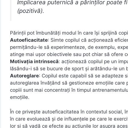
Implicarea puternică a părinților poate f
(pozitivă).
Părinții pot îmbunătăți modul în care își sprijină co
Autoeficacitate
: Simte copilul că acționează eficien
permițându-le să experimenteze, de exemplu, experien
atinge mai ușor obiectivele sau pot chiar să ofere
Motivația intrinsecă
: acționează copilul pe un impul
lăsându-i să se bucure de sport și arătându-le un 
Autoreglare
: Copilul este capabil să se adapteze s
autoreglarea învățând să gestioneze emoțiile care p
copiii sunt mai concentrați în timpul antrenamentulu
emoțiile.
În ce privește autoeficacitatea în contextul social, 
în care evoluează și de influențele pe care le exerci
lor și să vadă ce efecte au acțiunile lor asupra ace