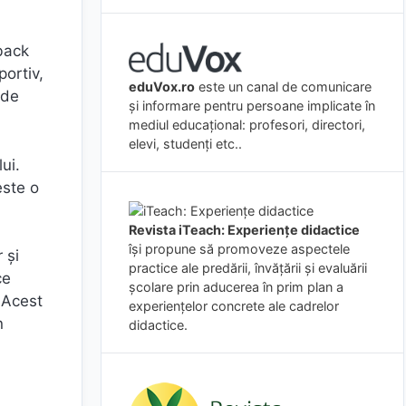
back
ortiv,
eduVox.ro
este un canal de comunicare
 de
și informare pentru persoane implicate în
mediul educațional: profesori, directori,
elevi, studenți etc..
ui.
este o
Revista iTeach: Experienţe didactice
îşi propune să promoveze aspectele
 și
practice ale predării, învăţării şi evaluării
ce
şcolare prin aducerea în prim plan a
 Acest
experienţelor concrete ale cadrelor
n
didactice.