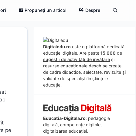
ori
Propuneți un articol
Despre
Digitaledu.ro
este o platformă dedicată
educației digitale. Are peste
15.000
de
sugestii de activități de învățare
și
resurse educaționale deschise
create
de cadre didactice, selectate, revizuite și
validate de specialiști în științele
educației.
est
fac
Educatia-Digitala.ro
: pedagogie
it
digitală, competențe digitale,
ve pe
digitalizarea educației.