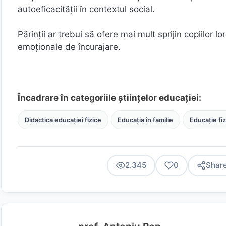
autoeficacității în contextul social.
Părinții ar trebui să ofere mai mult sprijin copiilor l
emoționale de încurajare.
Încadrare în categoriile științelor educației:
Didactica educației fizice
Educația în familie
Educație fiz
2.345
0
Shar