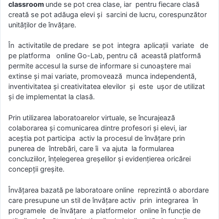
classroom
unde se pot crea clase, iar pentru fiecare clasă
creată se pot adăuga elevi și sarcini de lucru, corespunzător
unităților de învățare.
În activitatile de predare se pot integra aplicații variate de
pe platforma online Go-Lab, pentru că această platformă
permite accesul la surse de informare si cunoaștere mai
extinse și mai variate, promovează munca independentă,
inventivitatea şi creativitatea elevilor și este ușor de utilizat
și de implementat la clasă.
Prin utilizarea laboratoarelor virtuale, se încurajează
colaborarea și comunicarea dintre profesori și elevi, iar
aceștia pot participa activ la procesul de învățare prin
punerea de întrebări, care îi va ajuta la formularea
concluziilor, înțelegerea greșelilor și evidențierea oricărei
concepții greșite.
Învăţarea bazată pe laboratoare online reprezintă o abordare
care presupune un stil de învăţare activ prin integrarea în
programele de învăţare a platformelor online în funcţie de