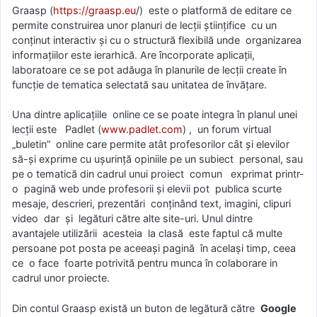
Graasp (
https://graasp.eu
/) este o platformă de editare ce
permite construirea unor planuri de lecții științifice cu un
conţinut interactiv şi cu o structură flexibilă unde organizarea
informaţiilor este ierarhică. Are încorporate aplicații,
laboratoare ce se pot adăuga în planurile de lecții create în
funcție de tematica selectată sau unitatea de învățare.
Una dintre aplicațiile online ce se poate integra în planul unei
lecții este Padlet (
www.padlet.com
) , un forum virtual
„buletin” online care permite atât profesorilor cât și elevilor
să-și exprime cu ușurinţă opiniile pe un subiect personal, sau
pe o tematică din cadrul unui proiect comun exprimat printr-
o pagină web unde profesorii și elevii pot publica scurte
mesaje, descrieri, prezentări conţinând text, imagini, clipuri
video dar și legături către alte site-uri. Unul dintre
avantajele utilizării acesteia la clasă este faptul că multe
persoane pot posta pe aceeași pagină în același timp, ceea
ce o face foarte potrivită pentru munca în colaborare in
cadrul unor proiecte.
Din contul Graasp există un buton de legătură către
Google