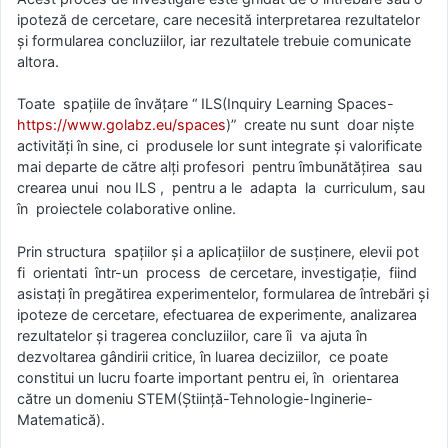
ipoteză de cercetare, care necesită interpretarea rezultatelor
și formularea concluziilor, iar rezultatele trebuie comunicate
altora.
Toate spațiile de învățare “ ILS(Inquiry Learning Spaces-
https://www.golabz.eu/spaces
)” create nu sunt doar niște
activități în sine, ci produsele lor sunt integrate și valorificate
mai departe de către alți profesori pentru îmbunătățirea sau
crearea unui nou ILS , pentru a le adapta la curriculum, sau
în proiectele colaborative online.
Prin structura spațiilor și a aplicațiilor de susținere, elevii pot
fi orientati într-un process de cercetare, investigație, fiind
asistați în pregătirea experimentelor, formularea de întrebări și
ipoteze de cercetare, efectuarea de experimente, analizarea
rezultatelor și tragerea concluziilor, care îi va ajuta în
dezvoltarea gândirii critice, în luarea deciziilor, ce poate
constitui un lucru foarte important pentru ei, în orientarea
către un domeniu STEM(Știință-Tehnologie-Inginerie-
Matematică).