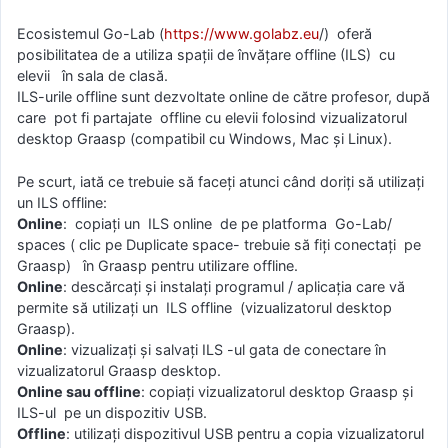
Ecosistemul Go-Lab (
https://www.golabz.eu
/) oferă
posibilitatea de a utiliza spații de învățare offline (ILS) cu
elevii în sala de clasă.
ILS-urile offline sunt dezvoltate online de către profesor, după
care pot fi partajate offline cu elevii folosind vizualizatorul
desktop Graasp (compatibil cu Windows, Mac și Linux).
Pe scurt, iată ce trebuie să faceți atunci când doriți să utilizați
un ILS offline:
Online
: copiați un ILS online de pe platforma Go-Lab/
spaces ( clic pe Duplicate space- trebuie să fiți conectați pe
Graasp) în Graasp pentru utilizare offline.
Online
: descărcați și instalați programul / aplicația care vă
permite să utilizați un ILS offline (vizualizatorul desktop
Graasp).
Online
: vizualizați și salvați ILS -ul gata de conectare în
vizualizatorul Graasp desktop.
Online sau offline
: copiați vizualizatorul desktop Graasp și
ILS-ul pe un dispozitiv USB.
Offline
: utilizați dispozitivul USB pentru a copia vizualizatorul