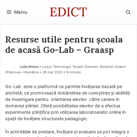
Sari
la
Meniu
conținut
Resurse utile pentru școala
de acasă Go-Lab – Graasp
Lidia Ristea
• Liceul Tehnologic Teodor Diamant, Boldești-Scăeni
(Prahova) • România
26 mai 2020
• 9 minute
Go-Lab este o platformă ce permite învățarea bazată pe
anchetă, ce promovează dobândirea de cunoștințe și abilități
de investigare pentru orientarea elevilor către cariere în
domeniul științei. Oferă posibilitatea elevilor de a efectua
experimente științifice prin utilizarea laboratoarelor online în
spații de învățare structurate pedagogic.
În activitățile de predare, învățare și evaluare se pot integra o