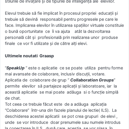
stilurile de învăţare şi de tipurile de inteligenţă ale elevilor.
Elevul trebuie să fie implicat în procesul propriei educaţii şi
trebuie să devină responsabil pentru progresele pe care le
face. Implicarea elevilor în utilizarea spațiilor virtuale constituie
o bună oportunitate ce îi va ajuta atât la dezvoltarea
personală cât și profesională prin realizarea unor produse
finale ce vor fi utilizate și de către alți elevi.
Ultimele noutati Graasp
“
SpeakUp
“ este o aplicatie ce se poate utiliza pentru forme
mai avansate de colaborare, inclusiv discuții, votare.
Aplicatia de colaborare de grup “
Collaboration Groups
”
permite elevilor să partajeze aplicații și laboratoare, iar la
această aplicatie se mai poate adăuga si o funcție simplă
de chat.
Tot ceea ce trebuie făcut este de a adăuga aplicația
“Colaborare” într-una din fazele planului de lectie( ILS). La
deschiderea acestei aplicatii se pot crea grupuri de elevi ,
unde se vor introduce doar prenumele sau numele introdus
la conectarea în ILS , după care aceștia se vor plasa în