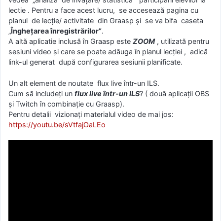
lectie . Pentru a face acest lucru, se accesează pagina cu
planul de lecție/ activitate din Graasp și se va bifa caseta
„
Înghețarea înregistrărilor”
.
A altă aplicatie inclusă în Graasp este
ZOOM
, utilizată pentru
sesiuni video și care se poate adăuga în planul lecției , adică
link-ul generat după configurarea sesiunii planificate.
Un alt element de noutate flux live într-un ILS.
Cum să includeți un
flux live într-un ILS
? ( două aplicații OBS
și Twitch în combinație cu Graasp).
Pentru detalii vizionați materialul video de mai jos:
https://youtu.be/sVtfajOaLEo