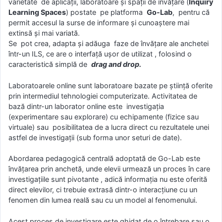
varietate de aplicații, laboratoare și spații de învățare (
Inquiry
Learning Spaces
) postate pe platforma
Go-Lab
, pentru că
permit accesul la surse de informare și cunoaștere mai
extinsă și mai variată.
Se pot crea, adapta și adăuga faze de învățare ale anchetei
într-un ILS, ce are o interfață ușor de utilizat , folosind o
caracteristică simplă de
drag and drop.
Laboratoarele online sunt laboratoare bazate pe știință oferite
prin intermediul tehnologiei computerizate. Activitatea de
bază dintr-un laborator online este investigația
(experimentare sau explorare) cu echipamente (fizice sau
virtuale) sau posibilitatea de a lucra direct cu rezultatele unei
astfel de investigații (sub forma unor seturi de date).
Abordarea pedagogică centrală adoptată de Go-Lab este
învățarea prin anchetă, unde elevii urmează un proces în care
investigațiile sunt pivotante , adică informația nu este oferită
direct elevilor, ci trebuie extrasă dintr-o interacțiune cu un
fenomen din lumea reală sau cu un model al fenomenului.
Acest proces de investigare este ghidat de o întrebare sau o