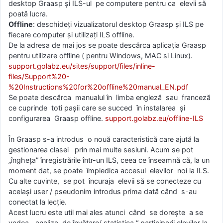
desktop Graasp și ILS-ul pe computere pentru ca elevii să
poată lucra.
Offline
: deschideți vizualizatorul desktop Graasp și ILS pe
fiecare computer și utilizați ILS offline.
De la adresa de mai jos se poate descărca aplicația Graasp
pentru utilizare offline ( pentru Windows, MAC si Linux).
support.golabz.eu/sites/support/files/inline-
files/Support%20-
%20Instructions%20for%20offline%20manual_EN.pdf
Se poate descărca manualul în limba engleză sau franceză
ce cuprinde toti pașii care se succed în instalarea și
configurarea Graasp offline.
support.golabz.eu/offline-ILS
În Graasp s-a introdus o nouă caracteristică care ajută la
gestionarea clasei prin mai multe sesiuni. Acum se pot
„îngheța” înregistrările într-un ILS, ceea ce înseamnă că, la un
moment dat, se poate împiedica accesul elevilor noi la ILS.
Cu alte cuvinte, se pot încuraja elevii să se conecteze cu
același user / pseudonim introdus prima dată când s-au
conectat la lecție.
Acest lucru este util mai ales atunci când se dorește a se
vedea „analiza de învățare/ statistica “ participarii elevilor la