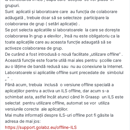
grupuri.
Sunt aplicatii și laboratoare care au funcția de colaborare
adăugată , trebuie doar să se selecteze participare la
colaborarea de grup ( setări aplicație) .
Se pot selecta aplicatiile si laboratoarele la care se dorește
colaborarea în grup a elevilor , însă nu este obligatoriu ca la
toate aplicațiile care au aceasta funcție adaugată să se
activeze colaborarea de grup.
De curând a fost introdusă o nouă facilitate „utilizare offline” .
Această funcție este foarte utilă mai ales pentru școlile care
au o lățime de bandă redusă sau nu au conexiune la Internet.
Laboratoarele si aplicatiile offline sunt precedate de simbolul
„ ” .
Până acum, trebuia inclusă o versiune offline specială a
aplicațiilor pentru a activa un ILS offline, dar acum s-a
schimbat asta, astfel încât atunci când în Graasp un ILS este
selectat pentru utilizare offline, automat se vor utiliza
versiunile corecte ale aplicațiilor.
Mai multe informații despre ILS-uri offline pot fi găsite la
adresa de mai jos:
https://support.golabz.eu/offline-ILS