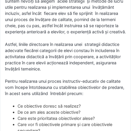
suntem nevoiți să alegem acele strategii și metode de lucru
utile pentru realizarea și implementarea unui învățământ
incluziv, asfel încât fiecare elev să fie sprijinit în realizarea
unui proces de învăţare de calitate, pornind de la termeni
cheie, pas cu pas, astfel încât instruirea să se raporteze la
experienţa anterioară a elevilor, o experiență activă și creativă.
Astfel, liniile directoare în realizarea unei strategii didactice
adecvate fiecărei categorii de elevi constau în includerea în
activitatea didactică a învăţării prin cooperare, a activităţilor
practice în care elevii acţionează independent, asigurarea
învăţării temeinice.
Pentru realizarea unui proces instructiv-educativ de calitate
vom începe întotdeauna cu stabilirea obiectivelor de predare,
în acest sens utilizând întrebări precum:
Ce obiective doresc să realizez?
De ce am ales aceste obiective?
Care este prioritatea obiectivelor alese?
Care vor fi obiectivele primare și care obiectivele
secundare?