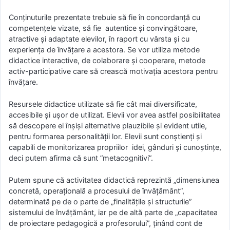
Conținuturile prezentate trebuie să fie în concordanță cu
competențele vizate, să fie autentice și convingătoare,
atractive și adaptate elevilor, în raport cu vârsta și cu
experiența de învățare a acestora. Se vor utiliza metode
didactice interactive, de colaborare și cooperare, metode
activ-participative care să crească motivația acestora pentru
învățare.
Resursele didactice utilizate să fie cât mai diversificate,
accesibile și ușor de utilizat. Elevii vor avea astfel posibilitatea
să descopere ei înșiși alternative plauzibile şi evident utile,
pentru formarea personalității lor. Elevii sunt conştienţi şi
capabili de monitorizarea propriilor idei, gânduri şi cunoştinţe,
deci putem afirma că sunt ”metacognitivi”.
Putem spune că activitatea didactică reprezintă „dimensiunea
concretă, operațională a procesului de învățământ”,
determinată pe de o parte de „finalitățile și structurile”
sistemului de învățământ, iar pe de altă parte de „capacitatea
de proiectare pedagogică a profesorului”, ținând cont de