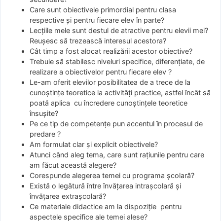
Care sunt obiectivele primordial pentru clasa
respective și pentru fiecare elev în parte?
Lecțiile mele sunt destul de atractive pentru elevii mei?
Reușesc să trezească interesul acestora?
Cât timp a fost alocat realizării acestor obiective?
Trebuie să stabilesc niveluri specifice, diferențiate, de
realizare a obiectivelor pentru fiecare elev ?
Le-am oferit elevilor posibilitatea de a trece de la
cunoştinţe teoretice la activități practice, astfel încât să
poată aplica cu încredere cunoştinţele teoretice
însușite?
Pe ce tip de competențe pun accentul în procesul de
predare ?
Am formulat clar şi explicit obiectivele?
Atunci când aleg tema, care sunt raţiunile pentru care
am făcut această alegere?
Corespunde alegerea temei cu programa școlară?
Există o legătură între învăţarea intrașcolară și
învăţarea extrașcolară?
Ce materiale didactice am la dispoziție pentru
aspectele specifice ale temei alese?