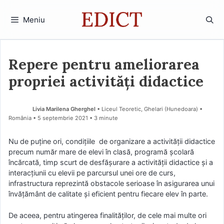
Sari
la
Meniu
conținut
Repere pentru ameliorarea
propriei activități didactice
Livia Marilena Gherghel
• Liceul Teoretic, Ghelari (Hunedoara) •
România
5 septembrie 2021
• 3 minute
Nu de puţine ori, condiţiile de organizare a activității didactice
precum număr mare de elevi în clasă, programă şcolară
încărcată, timp scurt de desfășurare a activităţii didactice şi a
interacţiunii cu elevii pe parcursul unei ore de curs,
infrastructura reprezintă obstacole serioase în asigurarea unui
învăţământ de calitate și eficient pentru fiecare elev în parte.
De aceea, pentru atingerea finalităților, de cele mai multe ori