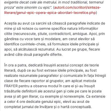
exigente decat cele ale metrului. in mod traditional, termenul
proza” este sinonim cu epic”.
(
autorii.com/scriitori/sinteze-
literare/genul-epic-opera-epica-abordari-teoretice.php
)
Aceștia au avut ca sarcini să citească paragrafele indicate de
mine și să noteze cu semne specifice natura informațiilor
citite (necunoscute, știute, contradictorii, ambigue. Apoi, prin
gândirea cu voce tare și modelare, am cerut elevilor să
identifice cuvintele-cheie, să formuleze ideile principale și
apoi, să alcătuiască rezumatul. Au lucrat pe grupe, fiecare
având câte două paragrafe diferite.
În ora a patra, dedicată însușirii acestui concept de teorie
literară, după ce au fost extrase ideile principale, au fost
realizate rezumatele paragrafelor și comunicate în fața întregii
clase de fiecare raportor al grupelor, am aplicat metoda
FRAYER pentru a observa modul în care ei și-au însușit
trăsăturile definitorii ale acestui gen și cele pe care le poate
avea și alt gen literar, cu exemple și nonexemple. Ca extensie
a celor 4 ore dedicate genului epic, elevii au avut de
completat jurnalul de învățare și o hartă conceptuală.