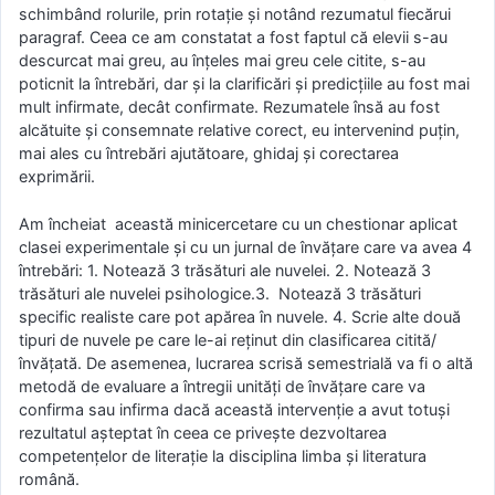
schimbând rolurile, prin rotație și notând rezumatul fiecărui
paragraf. Ceea ce am constatat a fost faptul că elevii s-au
descurcat mai greu, au înțeles mai greu cele citite, s-au
poticnit la întrebări, dar și la clarificări și predicțiile au fost mai
mult infirmate, decât confirmate. Rezumatele însă au fost
alcătuite și consemnate relative corect, eu intervenind puțin,
mai ales cu întrebări ajutătoare, ghidaj și corectarea
exprimării.
Am încheiat această minicercetare cu un chestionar aplicat
clasei experimentale și cu un jurnal de învățare care va avea 4
întrebări: 1. Notează 3 trăsături ale nuvelei. 2. Notează 3
trăsături ale nuvelei psihologice.3. Notează 3 trăsături
specific realiste care pot apărea în nuvele. 4. Scrie alte două
tipuri de nuvele pe care le-ai reținut din clasificarea citită/
învățată. De asemenea, lucrarea scrisă semestrială va fi o altă
metodă de evaluare a întregii unități de învățare care va
confirma sau infirma dacă această intervenție a avut totuși
rezultatul așteptat în ceea ce privește dezvoltarea
competențelor de literație la disciplina limba și literatura
română.