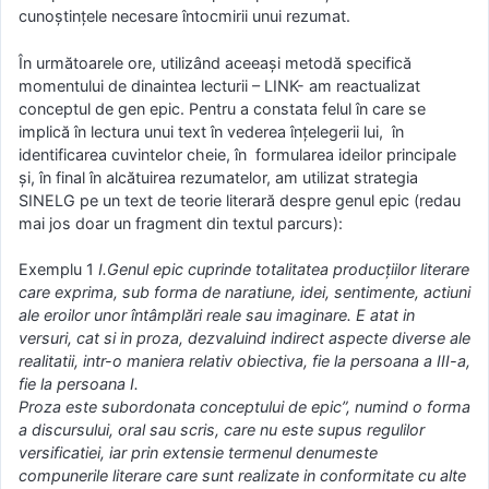
cunoștințele necesare întocmirii unui rezumat.
În următoarele ore, utilizând aceeași metodă specifică
momentului de dinaintea lecturii – LINK- am reactualizat
conceptul de gen epic. Pentru a constata felul în care se
implică în lectura unui text în vederea înțelegerii lui, în
identificarea cuvintelor cheie, în formularea ideilor principale
și, în final în alcătuirea rezumatelor, am utilizat strategia
SINELG pe un text de teorie literară despre genul epic (redau
mai jos doar un fragment din textul parcurs):
Exemplu 1
I.Genul epic cuprinde totalitatea producțiilor literare
care exprima, sub forma de naratiune, idei, sentimente, actiuni
ale eroilor unor întâmplări reale sau imaginare. E atat in
versuri, cat si in proza, dezvaluind indirect aspecte diverse ale
realitatii, intr-o maniera relativ obiectiva, fie la persoana a III-a,
fie la persoana I.
Proza este subordonata conceptului de epic”, numind o forma
a discursului, oral sau scris, care nu este supus regulilor
versificatiei, iar prin extensie termenul denumeste
compunerile literare care sunt realizate in conformitate cu alte