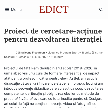
Sari
la
Meniu
conținut
Proiect de cercetare-acțiune
pentru dezvoltarea literației
Călina Ioana Fiscutean
• Liceul cu Program Sportiv, Bistrița (Bistriţa-
Năsăud) • România
13 iulie 2022
• 11 minute
Proiectul de față l-am derulat în anul școlar 2019-2020. în
urma absolvirii unui curs de formare interesant și de impact
atât pentru profesori, cât și pentru elevi. Astfel, am avut la
dispoziție câteva luni în care, pe etape, am propus lecții și am
introdus secvențe didactice care au avut ca scop dezvoltarea
competenței de literație și obișnuirea elevilor cu metode de
predare/ învățare/ evaluare cu totul inedite pentru ei. Desigur,
articolul de față nu conține secvențe video și fotografii ce