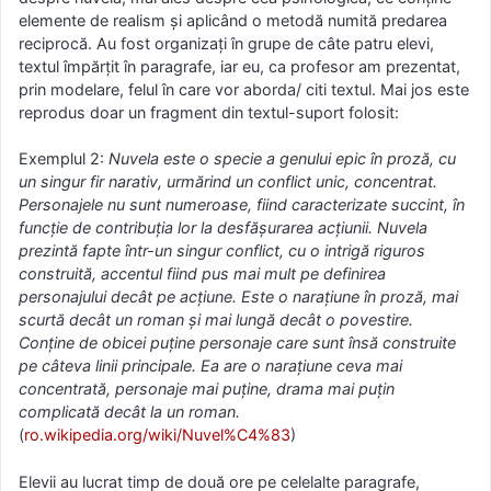
elemente de realism și aplicând o metodă numită predarea
reciprocă. Au fost organizați în grupe de câte patru elevi,
textul împărțit în paragrafe, iar eu, ca profesor am prezentat,
prin modelare, felul în care vor aborda/ citi textul. Mai jos este
reprodus doar un fragment din textul-suport folosit:
Exemplul 2:
Nuvela este o specie a genului epic în proză, cu
un singur fir narativ, urmărind un conflict unic, concentrat.
Personajele nu sunt numeroase, fiind caracterizate succint, în
funcție de contribuția lor la desfășurarea acțiunii. Nuvela
prezintă fapte într-un singur conflict, cu o intrigă riguros
construită, accentul fiind pus mai mult pe definirea
personajului decât pe acțiune. Este o narațiune în proză, mai
scurtă decât un roman și mai lungă decât o povestire.
Conține de obicei puține personaje care sunt însă construite
pe câteva linii principale. Ea are o narațiune ceva mai
concentrată, personaje mai puține, drama mai puțin
complicată decât la un roman.
(
ro.wikipedia.org/wiki/Nuvel%C4%83
)
Elevii au lucrat timp de două ore pe celelalte paragrafe,