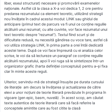
liber, eseul structurat) necesare și promovării examenelor
naționale. Astfel că la clasa a X-a voi dedica 1, 2 ore pentru
predarea rezumatului ca element teoretic, utilizând strategii
nou învățate în cadrul acestui modul: LINK sau ghidul de
anticipare (primul text de parcurs va fi unul ce conține regulile
alcătuirii unui rezumat; cu alte cuvinte, vor face rezumatul unui
text teoretic despre ”rezumat”). Textul fiind scurt și de
dificultate redusă, nu necesită gândirea cu voce tare, astfel că
voi utiliza strategia LINK, în prima parte a orei întâi dedicată
acestei teme. După ce voi face împreună cu ei analiza celor
scrise, le voi da să lectureze un paragraf ce conține regulile
alcătuirii rezumatului, apoi îi voi ruga să le sintetizeze într-un
organizator grafic (harta definiției conceptului) pentru a–și fixa
clar în minte aceste reguli.
Ulterior, servindu-mă de strategii însușite pe durata cursului
de literație am decurs la învățarea și actualizarea de către
elevi a unor noțiuni de teorie literară prevăzute în programa în
vigoare (gen epic, basm, nuvelă) . În acest scop, am căutat
texte autentice de teorie literară care să facă referire la
conceptele amintite care au fost citite la clasă