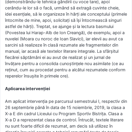
(demonstrându-le tehnica gândirii cu voce tare), apoi
cerându-le lor să o facă, urmând să extragă cuvinte cheie,
idei esențiale, să le organizeze în hărți ale conceptului (primele
întocmite de mine, apoi, solicitați să își întocmească singuri
astfel de hărți). Treptat, se ajunge și la lectura basmului
(Povestea lui Harap-Alb de Ion Creangă), de exemplu, apoi a
nuvelei (Moara cu noroc de Ioan Slavici), iar elevii au avut ca
sarcini să realizeze în clasă rezumate ale fragmentelor din
manual, iar acasă ale textelor literare integrale. La sfârșitul
fiecărei săptămâni ei au avut de realizat și un jurnal de
învățare pentru a consolida cunoștințele nou asimilate (ce au
reținut, cum au procedat pentru a alcătui rezumatele conform
reperelor însușite în primele ore).
Aplicarea intervenției
Am aplicat intervenția pe parcursul semestrului I, respectiv din
26 septembrie până în data de 15 noiembrie, 2019, la clasa a
X-a E din cadrul Liceului cu Program Sportiv Bistrița. Clasa a
X-a D a reprezentat clasa de control. Întrucât, textele literare
nu sunt foarte dificil de rezumat, am decis să utilizez în