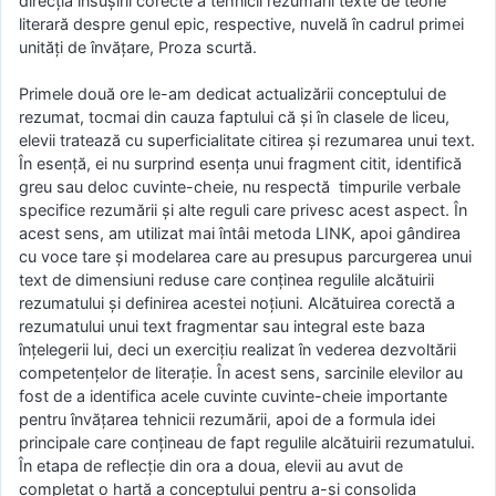
direcția însușirii corecte a tehnicii rezumării texte de teorie
literară despre genul epic, respective, nuvelă în cadrul primei
unități de învățare, Proza scurtă.
Primele două ore le-am dedicat actualizării conceptului de
rezumat, tocmai din cauza faptului că și în clasele de liceu,
elevii tratează cu superficialitate citirea și rezumarea unui text.
În esență, ei nu surprind esența unui fragment citit, identifică
greu sau deloc cuvinte-cheie, nu respectă timpurile verbale
specifice rezumării și alte reguli care privesc acest aspect. În
acest sens, am utilizat mai întâi metoda LINK, apoi gândirea
cu voce tare și modelarea care au presupus parcurgerea unui
text de dimensiuni reduse care conținea regulile alcătuirii
rezumatului și definirea acestei noțiuni. Alcătuirea corectă a
rezumatului unui text fragmentar sau integral este baza
înțelegerii lui, deci un exercițiu realizat în vederea dezvoltării
competențelor de literație. În acest sens, sarcinile elevilor au
fost de a identifica acele cuvinte cuvinte-cheie importante
pentru învățarea tehnicii rezumării, apoi de a formula idei
principale care conțineau de fapt regulile alcătuirii rezumatului.
În etapa de reflecție din ora a doua, elevii au avut de
completat o hartă a conceptului pentru a-și consolida