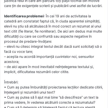
justifică felul în care am parcurs toți pașii tocmai din motive
care țin de exigențele scrierii și publicării unei astfel de lucrări.
Identificarea problemei
: În cei 19 ani de activitatea la
catedră am constatat faptul că, în ciuda aparentei simplități,
elevii nu știu să alcătuiască în mod corect un rezumat al unui
text citit (fie literar, fie nonliterar). De aici am dedus mai multe
dificultăți cu care se confruntă sau aspecte negative în
procesul de predare-învățare:
– elevii nu citesc integral textul decât dacă sunt solicitați să o
facă cu voce tare;
– aceștia nu acordă importanță cuvintelor noi, sensurilor
acestora;
– de aici apare în mod inevitabil neînțelegerea textului și,
implicit, dificultatea rezumării celor citite.
Întrebări:
• Cum aș putea îmbunătăți proiectarea lecțiilor dedicate citirii,
înțelegerii și rezumării unui text?
• Cum aș putea să îi ajut mai bine ”să descifreze” un text la
prima vedere, în vederea alcătuirii corecte a rezumatului?
• Cum să îi determin să înțeleagă faptul că lectura atentă,