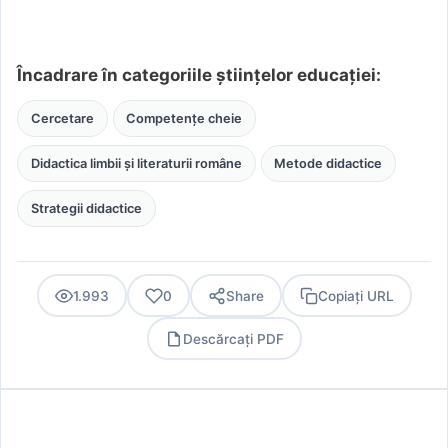
Încadrare în categoriile științelor educației:
Cercetare
Competențe cheie
Didactica limbii și literaturii române
Metode didactice
Strategii didactice
1.993
0
Share
Copiați URL
Descărcați PDF
PDF