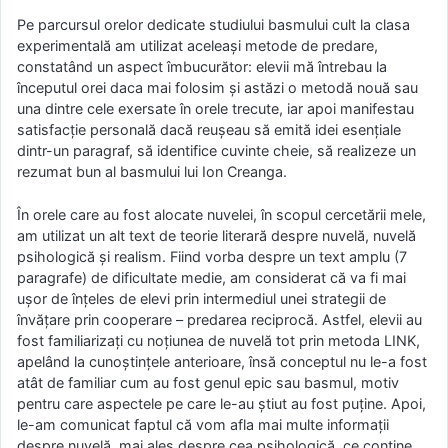
Pe parcursul orelor dedicate studiului basmului cult la clasa
experimentală am utilizat aceleași metode de predare,
constatând un aspect îmbucurător: elevii mă întrebau la
începutul orei daca mai folosim și astăzi o metodă nouă sau
una dintre cele exersate în orele trecute, iar apoi manifestau
satisfacție personală dacă reușeau să emită idei esențiale
dintr-un paragraf, să identifice cuvinte cheie, să realizeze un
rezumat bun al basmului lui Ion Creanga.
În orele care au fost alocate nuvelei, în scopul cercetării mele,
am utilizat un alt text de teorie literară despre nuvelă, nuvelă
psihologică și realism. Fiind vorba despre un text amplu (7
paragrafe) de dificultate medie, am considerat că va fi mai
ușor de înțeles de elevi prin intermediul unei strategii de
învățare prin cooperare – predarea reciprocă. Astfel, elevii au
fost familiarizați cu noțiunea de nuvelă tot prin metoda LINK,
apelând la cunoștințele anterioare, însă conceptul nu le-a fost
atât de familiar cum au fost genul epic sau basmul, motiv
pentru care aspectele pe care le-au știut au fost puține. Apoi,
le-am comunicat faptul că vom afla mai multe informații
despre nuvelă, mai ales despre cea psihologică, ce conține