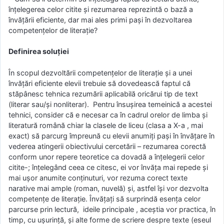
înțelegerea celor citite și rezumarea reprezintă o bază a
învățării eficiente, dar mai ales primi pași în dezvoltarea
competențelor de literație?
Definirea soluției
În scopul dezvoltării competențelor de literație și a unei
învățări eficiente elevii trebuie să dovedească faptul că
stăpânesc tehnica rezumării aplicabilă oricărui tip de text
(literar sau/și nonliterar). Pentru însușirea temeinică a acestei
tehnici, consider că e necesar ca în cadrul orelor de limba și
literatură română chiar la clasele de liceu (clasa a X-a , mai
exact) să parcurg împreună cu elevii anumiți pași în învățare în
vederea atingerii obiectivului cercetării – rezumarea corectă
conform unor repere teoretice ca dovadă a înțelegerii celor
citite-; înțelegând ceea ce citesc, ei vor învăța mai repede și
mai ușor anumite conținuturi, vor rezuma corect texte
narative mai ample (roman, nuvelă) și, astfel își vor dezvolta
competențe de literație. Învățați să surprindă esența celor
parcurse prin lectură, ideile principale , aceștia vor practica, în
timp, cu ușurință, și alte forme de scriere despre texte (eseul