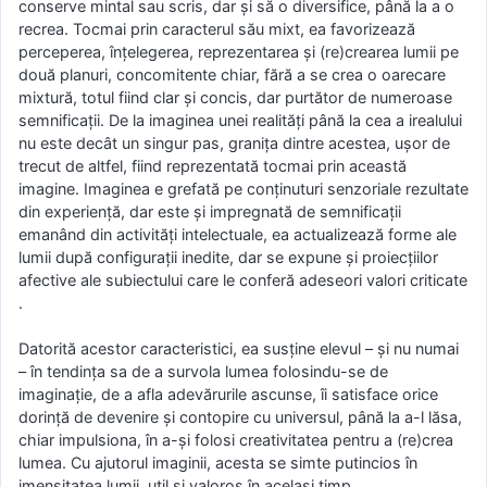
conserve mintal sau scris, dar şi să o diversifice, până la a o
recrea. Tocmai prin caracterul său mixt, ea favorizează
perceperea, înţelegerea, reprezentarea şi (re)crearea lumii pe
două planuri, concomitente chiar, fără a se crea o oarecare
mixtură, totul fiind clar şi concis, dar purtător de numeroase
semnificaţii. De la imaginea unei realităţi până la cea a irealului
nu este decât un singur pas, graniţa dintre acestea, uşor de
trecut de altfel, fiind reprezentată tocmai prin această
imagine. Imaginea e grefată pe conţinuturi senzoriale rezultate
din experienţă, dar este şi impregnată de semnificaţii
emanând din activităţi intelectuale, ea actualizează forme ale
lumii după configuraţii inedite, dar se expune şi proiecţiilor
afective ale subiectului care le conferă adeseori valori criticate
.
Datorită acestor caracteristici, ea susţine elevul – şi nu numai
– în tendinţa sa de a survola lumea folosindu-se de
imaginaţie, de a afla adevărurile ascunse, îi satisface orice
dorinţă de devenire şi contopire cu universul, până la a-l lăsa,
chiar impulsiona, în a-şi folosi creativitatea pentru a (re)crea
lumea. Cu ajutorul imaginii, acesta se simte putincios în
imensitatea lumii, util şi valoros în acelaşi timp.