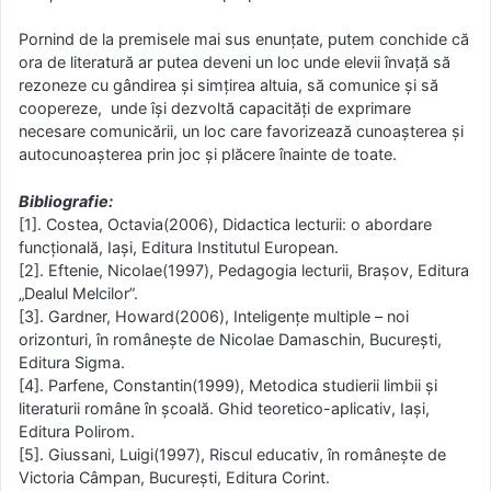
Pornind de la premisele mai sus enunţate, putem conchide că
ora de literatură ar putea deveni un loc unde elevii învaţă să
rezoneze cu gândirea şi simţirea altuia, să comunice şi să
coopereze, unde îşi dezvoltă capacităţi de exprimare
necesare comunicării, un loc care favorizează cunoaşterea şi
autocunoaşterea prin joc şi plăcere înainte de toate.
Bibliografie:
[1]. Costea, Octavia(2006), Didactica lecturii: o abordare
funcţională, Iaşi, Editura Institutul European.
[2]. Eftenie, Nicolae(1997), Pedagogia lecturii, Braşov, Editura
„Dealul Melcilor”.
[3]. Gardner, Howard(2006), Inteligenţe multiple – noi
orizonturi, în româneşte de Nicolae Damaschin, Bucureşti,
Editura Sigma.
[4]. Parfene, Constantin(1999), Metodica studierii limbii şi
literaturii române în şcoală. Ghid teoretico-aplicativ, Iaşi,
Editura Polirom.
[5]. Giussani, Luigi(1997), Riscul educativ, în româneşte de
Victoria Câmpan, Bucureşti, Editura Corint.