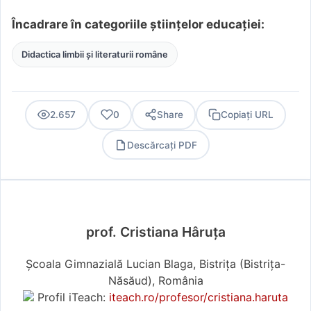
Încadrare în categoriile științelor educației:
Didactica limbii și literaturii române
2.657
0
Share
Copiați URL
Descărcați PDF
PDF
prof. Cristiana Hâruţa
Școala Gimnazială Lucian Blaga, Bistrița (Bistriţa-
Năsăud), România
Profil iTeach:
iteach.ro/profesor/cristiana.haruta