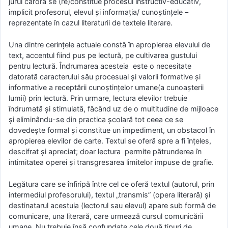
jurul cărora se (re)constitue procesul instructiv-educativ,
implicit profesorul, elevul şi informaţia/ cunoştinţele –
reprezentate în cazul literaturii de textele literare.
Una dintre cerinţele actuale constă în apropierea elevului de
text, accentul fiind pus pe lectură, pe cultivarea gustului
pentru lectură. Îndrumarea acesteia este o necesitate
datorată caracterului său procesual şi valorii formative şi
informative a receptării cunoştinţelor umane(a cunoaşterii
lumii) prin lectură. Prin urmare, lectura elevilor trebuie
îndrumată şi stimulată, făcând uz de o multitudine de mijloace
şi eliminându-se din practica şcolară tot ceea ce se
dovedeşte formal şi constitue un impediment, un obstacol în
apropierea elevilor de carte. Textul se oferă spre a fi înţeles,
descifrat şi apreciat; doar lectura permite pătrunderea în
intimitatea operei şi transgresarea limitelor impuse de grafie.
Legătura care se înfiripă între cel ce oferă textul (autorul, prin
intermediul profesorului), textul „transmis” (opera literară) şi
destinatarul acestuia (lectorul sau elevul) apare sub formă de
comunicare, una literară, care urmează cursul comunicării
umane. Nu trebuie însă confundate cele două tipuri de