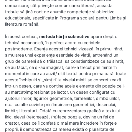
comunicare; cât priveşte comunicarea literară, aceasta
trebuie să ţină cont de anumite competenţe şi obiective
educaţionale, specificate în Programa şcolară pentru Limba şi
literatura română.
În acest context,
metoda hărţii subiective
apare drept o
tehnică necanonică, în perfect acord cu cerinţele
postmoderne. Esenţa acestei tehnici vizează, în primul rând,
simularea unei experienţe esenţiale de viaţă, antrenând un
grup de oameni să o trăiască, să conştientizeze ce au simţit,
ce au făcut, ce şi-au imaginat, ce le-a trecut prin minte în
momentul în care au auzit/ citit textul pentru prima oară; toate
aceste închipuiri şi „simţiri” la nivelul minţii se concretizează
într-un desen, care va conţine acele elemente din poezie ce l-
au marcat/impresionat pe lector, un desen configurat cu
ajutorul liniilor, figurilor geometrice, termenilor, simbolurilor,
etc., cu alte cuvinte prin îmbinarea geometriei, desenului,
limbii şi literaturii. Odată cu reprezentarea grafică a textului
liric, elevul (re)creează, (re)face poezia, devine un fel de
creator, ceea ce îi conferă o mai mare încredere în forţele
proprii, îi demonstrează că mereu există o pluralitate de