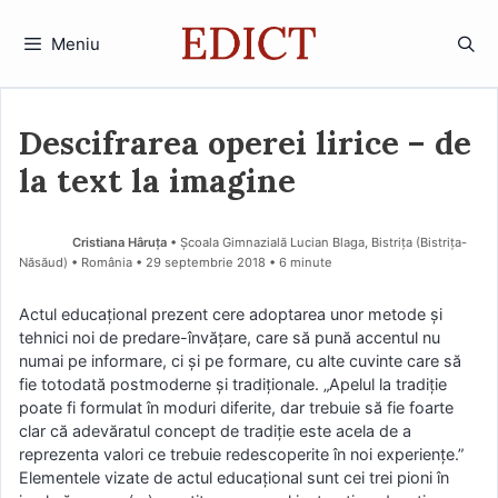
Sari
la
Meniu
conținut
Descifrarea operei lirice – de
la text la imagine
Cristiana Hâruţa
• Școala Gimnazială Lucian Blaga, Bistrița (Bistriţa-
Năsăud) • România
29 septembrie 2018
• 6 minute
Actul educaţional prezent cere adoptarea unor metode şi
tehnici noi de predare-învăţare, care să pună accentul nu
numai pe informare, ci şi pe formare, cu alte cuvinte care să
fie totodată postmoderne şi tradiţionale. „Apelul la tradiţie
poate fi formulat în moduri diferite, dar trebuie să fie foarte
clar că adevăratul concept de tradiţie este acela de a
reprezenta valori ce trebuie redescoperite în noi experienţe.”
Elementele vizate de actul educaţional sunt cei trei pioni în