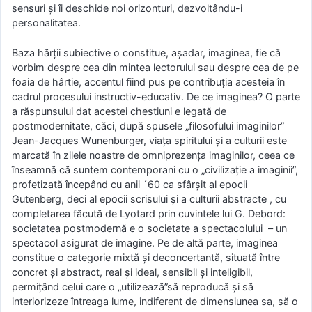
sensuri şi îi deschide noi orizonturi, dezvoltându-i
personalitatea.
Baza hărţii subiective o constitue, aşadar, imaginea, fie că
vorbim despre cea din mintea lectorului sau despre cea de pe
foaia de hârtie, accentul fiind pus pe contribuţia acesteia în
cadrul procesului instructiv-educativ. De ce imaginea? O parte
a răspunsului dat acestei chestiuni e legată de
postmodernitate, căci, după spusele „filosofului imaginilor”
Jean-Jacques Wunenburger, viaţa spiritului şi a culturii este
marcată în zilele noastre de omniprezenţa imaginilor, ceea ce
înseamnă că suntem contemporani cu o „civilizaţie a imaginii”,
profetizată începând cu anii ´60 ca sfârşit al epocii
Gutenberg, deci al epocii scrisului şi a culturii abstracte , cu
completarea făcută de Lyotard prin cuvintele lui G. Debord:
societatea postmodernă e o societate a spectacolului – un
spectacol asigurat de imagine. Pe de altă parte, imaginea
constitue o categorie mixtă şi deconcertantă, situată între
concret şi abstract, real şi ideal, sensibil şi inteligibil,
permiţând celui care o „utilizează”să reproducă şi să
interiorizeze întreaga lume, indiferent de dimensiunea sa, să o