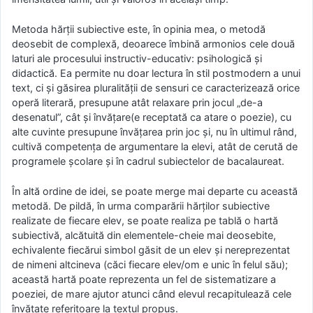
Metoda hărţii subiective este, în opinia mea, o metodă
deosebit de complexă, deoarece îmbină armonios cele două
laturi ale procesului instructiv-educativ: psihologică şi
didactică. Ea permite nu doar lectura în stil postmodern a unui
text, ci şi găsirea pluralităţii de sensuri ce caracterizează orice
operă literară, presupune atât relaxare prin jocul „de-a
desenatul”, cât şi învăţare(e receptată ca atare o poezie), cu
alte cuvinte presupune învăţarea prin joc şi, nu în ultimul rând,
cultivă competenţa de argumentare la elevi, atât de cerută de
programele şcolare şi în cadrul subiectelor de bacalaureat.
În altă ordine de idei, se poate merge mai departe cu această
metodă. De pildă, în urma comparării hărţilor subiective
realizate de fiecare elev, se poate realiza pe tablă o hartă
subiectivă, alcătuită din elementele-cheie mai deosebite,
echivalente fiecărui simbol găsit de un elev şi nereprezentat
de nimeni altcineva (căci fiecare elev/om e unic în felul său);
această hartă poate reprezenta un fel de sistematizare a
poeziei, de mare ajutor atunci când elevul recapitulează cele
învăţate referitoare la textul propus.