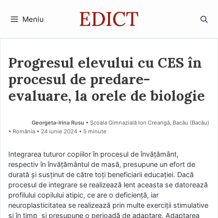
Sari
la
Meniu
conținut
Progresul elevului cu CES în
procesul de predare-
evaluare, la orele de biologie
Georgeta-Irina Rusu
• Școala Gimnazială Ion Creangă, Bacău (Bacău)
• România
24 iunie 2024
• 5 minute
Integrarea tuturor copiilor în procesul de învățământ,
respectiv în învățământul de masă, presupune un efort de
durată și susținut de către toți beneficiarii educației. Dacă
procesul de integrare se realizează lent aceasta se datorează
profilului copilului atipic, ce are o deficiență, iar
neuroplasticitatea se realizează prin multe exerciții stimulative
și în timp și presupune o perioadă de adaptare. Adaptarea