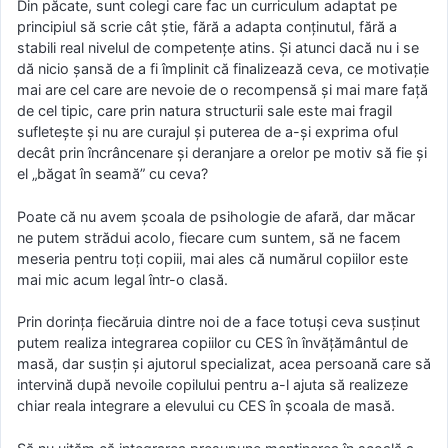
Din păcate, sunt colegi care fac un curriculum adaptat pe
principiul să scrie cât știe, fără a adapta conținutul, fără a
stabili real nivelul de competențe atins. Și atunci dacă nu i se
dă nicio șansă de a fi împlinit că finalizează ceva, ce motivație
mai are cel care are nevoie de o recompensă și mai mare față
de cel tipic, care prin natura structurii sale este mai fragil
sufletește și nu are curajul și puterea de a-și exprima oful
decât prin încrâncenare și deranjare a orelor pe motiv să fie și
el „băgat în seamă” cu ceva?
Poate că nu avem școala de psihologie de afară, dar măcar
ne putem strădui acolo, fiecare cum suntem, să ne facem
meseria pentru toți copiii, mai ales că numărul copiilor este
mai mic acum legal într-o clasă.
Prin dorința fiecăruia dintre noi de a face totuși ceva susținut
putem realiza integrarea copiilor cu CES în învățământul de
masă, dar susțin și ajutorul specializat, acea persoană care să
intervină după nevoile copilului pentru a-l ajuta să realizeze
chiar reala integrare a elevului cu CES în școala de masă.