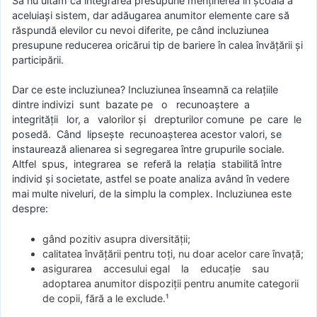
Să nu uităm că integrarea presupune menţinerea în şcoală a
aceluiaşi sistem, dar adăugarea anumitor elemente care să
răspundă elevilor cu nevoi diferite, pe când incluziunea
presupune reducerea oricărui tip de bariere în calea învăţării şi
participării.
Dar ce este incluziunea? Incluziunea înseamnă ca relațiile
dintre indivizi sunt bazate pe o recunoaștere a
integrității lor, a valorilor și drepturilor comune pe care le
posedă. Când lipsește recunoașterea acestor valori, se
instaurează alienarea si segregarea între grupurile sociale.
Altfel spus, integrarea se referă la relația stabilită între
individ și societate, astfel se poate analiza având în vedere
mai multe niveluri, de la simplu la complex. Incluziunea este
despre:
gând pozitiv asupra diversității;
calitatea învățării pentru toți, nu doar acelor care învață;
asigurarea accesului egal la educație sau
adoptarea anumitor dispoziții pentru anumite categorii
de copii, fără a le exclude.¹