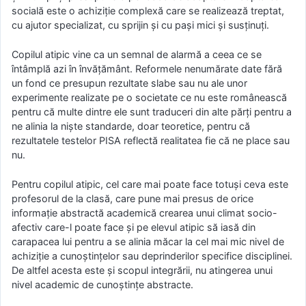
socială este o achiziţie complexă care se realizează treptat,
cu ajutor specializat, cu sprijin și cu paşi mici şi susţinuţi.
Copilul atipic vine ca un semnal de alarmă a ceea ce se
întâmplă azi în învăţământ. Reformele nenumărate date fără
un fond ce presupun rezultate slabe sau nu ale unor
experimente realizate pe o societate ce nu este românească
pentru că multe dintre ele sunt traduceri din alte părți pentru a
ne alinia la niște standarde, doar teoretice, pentru că
rezultatele testelor PISA reflectă realitatea fie că ne place sau
nu.
Pentru copilul atipic, cel care mai poate face totuşi ceva este
profesorul de la clasă, care pune mai presus de orice
informaţie abstractă academică crearea unui climat socio-
afectiv care-l poate face şi pe elevul atipic să iasă din
carapacea lui pentru a se alinia măcar la cel mai mic nivel de
achiziţie a cunoştinţelor sau deprinderilor specifice disciplinei.
De altfel acesta este și scopul integrării, nu atingerea unui
nivel academic de cunoștințe abstracte.