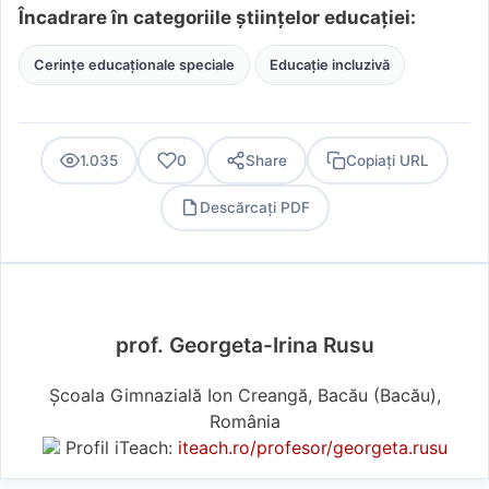
Încadrare în categoriile științelor educației:
Cerințe educaționale speciale
Educație incluzivă
1.035
0
Share
Copiați URL
Descărcați PDF
PDF
prof. Georgeta-Irina Rusu
Școala Gimnazială Ion Creangă, Bacău (Bacău),
România
Profil iTeach:
iteach.ro/profesor/georgeta.rusu