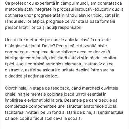
Ca profesor cu experienţă în câmpul muncii, am constatat că
metodele activ integrate în procesul instructiv-educativ duc la
obţinerea unor progrese atât în rândul elevilor tipici, cât şi în
rândul elevilor atipici, progrese ce vor sta la baza formării
personalităţii lor ca şi adulţi responsabili.
Una dintre metodele pe care le aplic la clasă în orele de
biologie este jocul. De ce? Pentru că el dezvoltă niște
competențe complexe de socializare ceea ce dezvoltă
inteligența emoțională, deficitară astăzi și în rândul copiilor
tipici. Jocul combină armonios elementul instructiv cu cel
distractiv, astfel se asigură o unitate deplină între sarcina
didactică şi acţiunea de joc.
Ciorchinele, în etapa de feedback, când marchezi cuvintele
cheie, hărțile mentale colorate joacă un rol esențial în
împlinirea elevilor atipici la oră. Desenele pe care trebuie să
completeze componentele unei structuri anatomice duc la
facilitarea învățării pe un fond al stării de bine, al sentimentului
că acel copil a făcut acel ceva la școală.