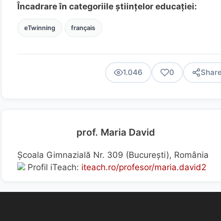
Încadrare în categoriile științelor educației:
eTwinning
français
1.046
0
Shar
prof. Maria David
Școala Gimnazială Nr. 309 (Bucureşti), România
Profil iTeach:
iteach.ro/profesor/maria.david2