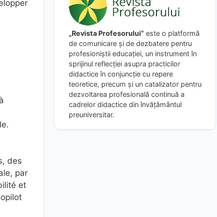
velopper
„Revista Profesorului”
este o platformă
de comunicare și de dezbatere pentru
profesioniștii educației, un instrument în
sprijinul reflecției asupra practicilor
didactice în conjuncție cu repere
teoretice, precum și un catalizator pentru
dezvoltarea profesională continuă a
à
cadrelor didactice din învățământul
preuniversitar.
le.
s, des
ale, par
lité et
opilot