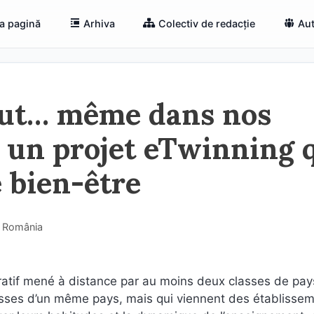
a pagină
Arhiva
Colectiv de redacție
Aut
tout… même dans nos
– un projet eTwinning 
e bien-être
• România
boratif mené à distance par au moins deux classes de pay
asses d’un même pays, mais qui viennent des établisse