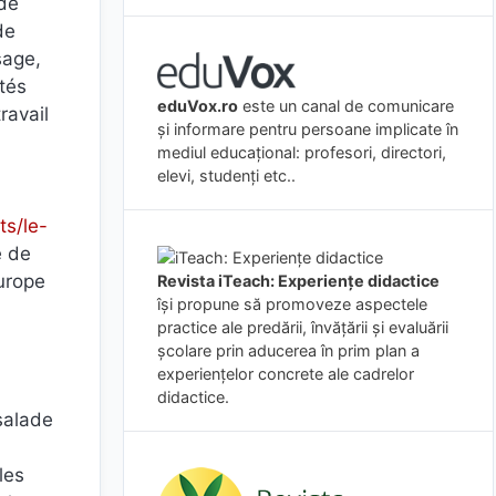
 de
de
sage,
ités
eduVox.ro
este un canal de comunicare
ravail
și informare pentru persoane implicate în
mediul educațional: profesori, directori,
elevi, studenți etc..
ts/le-
é de
Europe
Revista iTeach: Experienţe didactice
îşi propune să promoveze aspectele
practice ale predării, învăţării şi evaluării
şcolare prin aducerea în prim plan a
experienţelor concrete ale cadrelor
didactice.
 salade
les