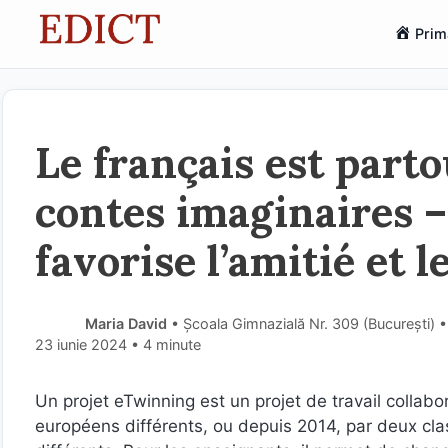
Sari
Prim
la
conținut
Le français est par
contes imaginaires 
favorise l’amitié et l
Maria David
• Școala Gimnazială Nr. 309 (Bucureşti) 
23 iunie 2024
• 4 minute
Un projet eTwinning est un projet de travail colla
européens différents, ou depuis 2014, par deux cl