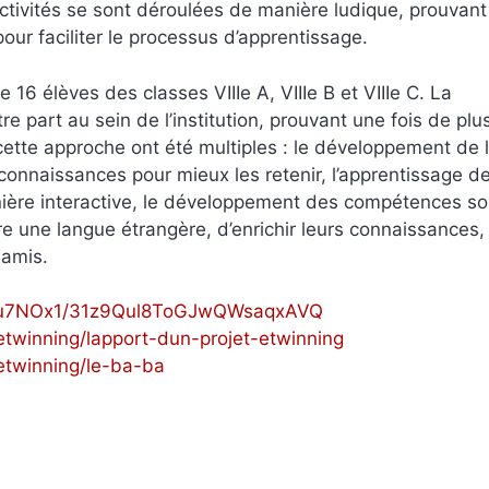
activités se sont déroulées de manière ludique, prouvan
our faciliter le processus d’apprentissage.
16 élèves des classes VIIIe A, VIIIe B et VIIIe C. La
re part au sein de l’institution, prouvant une fois de plu
ette approche ont été multiples : le développement de 
 connaissances pour mieux les retenir, l’apprentissage d
nière interactive, le développement des compétences so
e une langue étrangère, d’enrichir leurs connaissances,
 amis.
Heu7NOx1/31z9Qul8ToGJwQWsaqxAVQ
etwinning/lapport-dun-projet-etwinning
etwinning/le-ba-ba