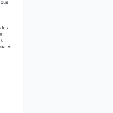
t que
s les
la
es
ciales.