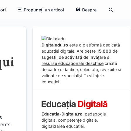
ori
Propuneți un articol
Despre
Digitaledu.ro
este o platformă dedicată
educației digitale. Are peste
15.000
de
qui
sugestii de activități de învățare
și
resurse educaționale deschise
create
de cadre didactice, selectate, revizuite și
validate de specialiști în științele
educației.
Educatia-Digitala.ro
: pedagogie
s
digitală, competențe digitale,
ments
digitalizarea educației.