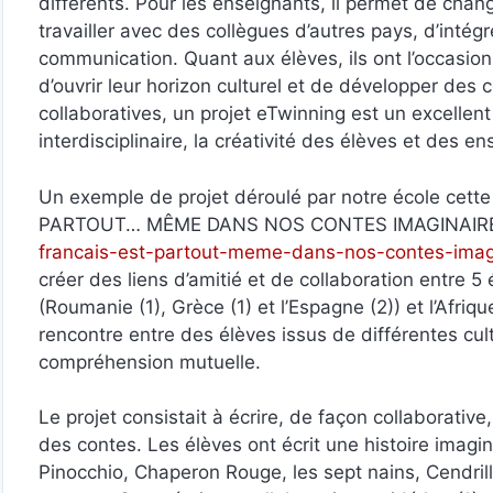
différents. Pour les enseignants, il permet de cha
travailler avec des collègues d’autres pays, d’intég
communication. Quant aux élèves, ils ont l’occasion
d’ouvrir leur horizon culturel et de développer des 
collaboratives, un projet eTwinning est un excellent
interdisciplinaire, la créativité des élèves et des 
Un exemple de projet déroulé par notre école cette
PARTOUT… MÊME DANS NOS CONTES IMAGINAIRE
francais-est-partout-meme-dans-nos-contes-imag
créer des liens d’amitié et de collaboration entre 5
(Roumanie (1), Grèce (1) et l’Espagne (2)) et l’Afrique
rencontre entre des élèves issus de différentes cultu
compréhension mutuelle.
Le projet consistait à écrire, de façon collaborative
des contes. Les élèves ont écrit une histoire ima
Pinocchio, Chaperon Rouge, les sept nains, Cendrill