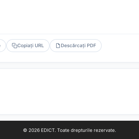
e
Copiați URL
Descărcați PDF
PDF
© 2026 EDICT. Toate drepturile rezervate.