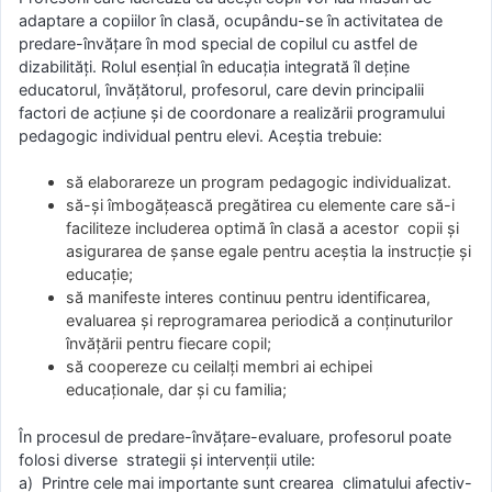
adaptare a copiilor în clasă, ocupându-se în activitatea de
predare-învăţare în mod special de copilul cu astfel de
dizabilităţi. Rolul esenţial în educaţia integrată îl deţine
educatorul, învățătorul, profesorul, care devin principalii
factori de acţiune şi de coordonare a realizării programului
pedagogic individual pentru elevi. Aceștia trebuie:
să elaborareze un program pedagogic individualizat.
să-şi îmbogăţească pregătirea cu elemente care să-i
faciliteze includerea optimă în clasă a acestor copii şi
asigurarea de şanse egale pentru aceştia la instrucţie şi
educaţie;
să manifeste interes continuu pentru identificarea,
evaluarea şi reprogramarea periodică a conţinuturilor
învăţării pentru fiecare copil;
să coopereze cu ceilalţi membri ai echipei
educaţionale, dar şi cu familia;
În procesul de predare-învăţare-evaluare, profesorul poate
folosi diverse strategii şi intervenţii utile:
a) Printre cele mai importante sunt crearea climatului afectiv-