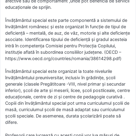
afective sau de comportament ,unde pot beneficia de servicii
educaţionale de sprijin.
Învăţământul special este parte componentă a sistemului de
învățământ românesc și este organizat în funcţie de tipul de
deficienţă – mentală, de auz, de văz, motorie şi alte deficienţe
asociate. Identificarea tipului de deficienţă şi gradul acesteia
intră în competența Comisiei pentru Protecţia Copilului,
instituţie aflată în subordinea consiliilor judeţene. (OECD –
https://www.oecd.org/countries/romania/38614298.pdf)
Învăţământul special este organizat la toate nivelurile
învăţământului preuniversitar, inclusiv în grădiniţe, şcoli
generale (clasele Pregătitoare -VIII, nivel primar şi secundar
inferior), şcoli de arte şi meserii, licee, şcoli postliceale, centre
educaţionale, centre de zi şi centre de pedagogie curativă .
Copiii din învăţământul special pot urma curriculumul şcolii de
masă, curriculumul şcolii de masă adaptat sau curriculumul
şcolii speciale. De asemenea, durata şcolarizării poate să
difere.
Profesorii care lucrează cu aceşti copii vor lua măsuri de