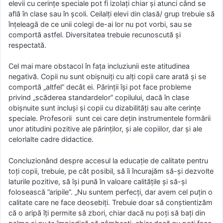
elevii cu cerinţe speciale pot fi izolaţi chiar şi atunci când se
află în clase sau în şcoli. Ceilalţi elevi din clasă/ grup trebuie să
înţeleagă de ce unii colegi de-ai lor nu pot vorbi, sau se
comportă astfel. Diversitatea trebuie recunoscută şi
respectată.
Cel mai mare obstacol în faţa incluziunii este atitudinea
negativă. Copii nu sunt obişnuiţi cu alţi copii care arată şi se
comportă „altfel” decât ei. Părinţii îşi pot face probleme
privind „scăderea standardelor” copilului, dacă în clase
obişnuite sunt incluşi şi copii cu dizabilităţi sau alte cerinţe
speciale. Profesorii sunt cei care deţin instrumentele formării
unor atitudini pozitive ale părinţilor, şi ale copiilor, dar şi ale
celorlalte cadre didactice.
Concluzionând despre accesul la educație de calitate pentru
toți copii, trebuie, pe cât posibil, să îi încurajăm să-și dezvolte
laturile pozitive, să își pună în valoare calitățile și să-și
folosească ”aripile”. „Nu suntem perfecți, dar avem cel puțin o
calitate care ne face deosebiți. Trebuie doar să conștientizăm
că o aripă îți permite să zbori, chiar dacă nu poți să bați din