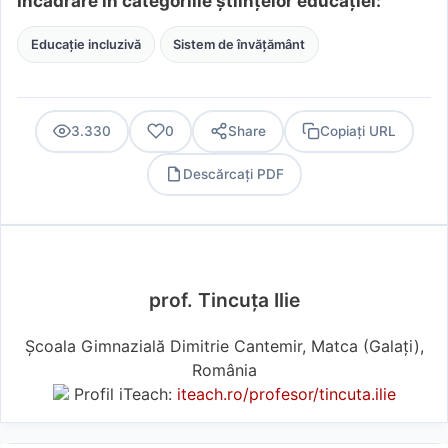
Încadrare în categoriile științelor educației:
Educație incluzivă
Sistem de învățământ
3.330
0
Share
Copiați URL
Descărcați PDF
PDF
prof. Tincuța Ilie
Școala Gimnazială Dimitrie Cantemir, Matca (Galaţi),
România
Profil iTeach:
iteach.ro/profesor/tincuta.ilie