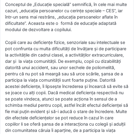
Conceptul de „Educaţie specială” semnifică, în cele mai multe
cazuri, „educaţia persoanelor cu cerinţe speciale – CES”, iar
într-un sens mai restrâns, „educaţia persoanelor aflate în
dificultate”. Aceasta este o formă de educaţie adaptată
modului de dezvoltare a copilului.
Copiii care au deficienţe fizice, senzoriale sau intelectuale se
pot confrunta cu multa dificultăţi de învăţare şi de participare
la activitățile din cadrul clasei, a activităților extracurriculare,
dar și la viaţa comunităţii. De exemplu, copii cu dizabilităţi
datorită unui accident, sau unor sechele de poliomelită,
pentru că nu pot să meargă sau să urce scările, şansa de a
participa la viaţa comunităţii sunt foarte puţine. Datorită
acestei deficiențe, îi lipseşte încrederea şi încearcă să evite să
se joace cu alţi copii. Dacă medical deficienţa respectivă nu
se poate vindeca, atunci se poate acţiona în sensul de a
schimba mediul pentru copil, astfel încât efectul deficienţei să
fie mai puţin evident și să-i aducă o stare de încredere. Multe
din efectele deficienţelor se pot reduce în cazul în care
copiilor li se oferă şansa de a interacţiona cu colegii şi adulţii
din comunitatea căruia îi aparţine, de a participa la viața