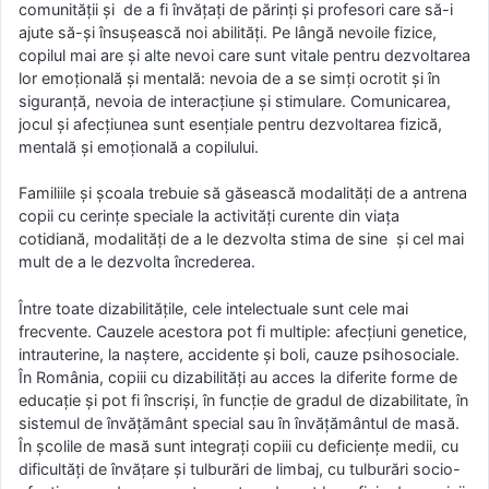
comunității și de a fi învăţaţi de părinţi şi profesori care să-i
ajute să-şi însuşească noi abilităţi. Pe lângă nevoile fizice,
copilul mai are şi alte nevoi care sunt vitale pentru dezvoltarea
lor emoţională şi mentală: nevoia de a se simţi ocrotit şi în
siguranţă, nevoia de interacţiune şi stimulare. Comunicarea,
jocul şi afecţiunea sunt esenţiale pentru dezvoltarea fizică,
mentală şi emoţională a copilului.
Familiile şi şcoala trebuie să găsească modalităţi de a antrena
copii cu cerinţe speciale la activităţi curente din viaţa
cotidiană, modalități de a le dezvolta stima de sine și cel mai
mult de a le dezvolta încrederea.
Între toate dizabilităţile, cele intelectuale sunt cele mai
frecvente. Cauzele acestora pot fi multiple: afecţiuni genetice,
intrauterine, la naştere, accidente şi boli, cauze psihosociale.
În România, copiii cu dizabilități au acces la diferite forme de
educaţie şi pot fi înscrişi, în funcţie de gradul de dizabilitate, în
sistemul de învăţământ special sau în învăţământul de masă.
În școlile de masă sunt integrați copiii cu deficienţe medii, cu
dificultăţi de învăţare şi tulburări de limbaj, cu tulburări socio-