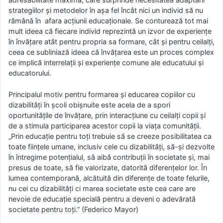
strategiilor şi metodelor în aşa fel încât nici un individ să nu
rămână în afara acţiunii educaţionale. Se conturează tot mai
mult ideea că fiecare individ reprezintă un izvor de experienţe
în învăţare atât pentru propria sa formare, cât şi pentru ceilalţi,
ceea ce subliniază ideea că învăţarea este un proces complex
ce implică interrelaţii şi experienţe comune ale educatului şi
educatorului.
Principalul motiv pentru formarea şi educarea copiilor cu
dizabilităţi în școli obișnuite este acela de a spori
oportunităţile de învăţare, prin interacţiune cu ceilalţi copii şi
de a stimula participarea acestor copii la viaţa comunităţii.
„Prin educaţie pentru toţi trebuie să se creeze posibilitatea ca
toate fiinţele umane, inclusiv cele cu dizabilităţi, să-şi dezvolte
în întregime potenţialul, să aibă contribuţii în societate şi, mai
presus de toate, să fie valorizate, datorită diferenţelor lor. În
lumea contemporană, alcătuită din diferenţe de toate felurile,
nu cei cu dizabilităţi ci marea societate este cea care are
nevoie de educaţie specială pentru a deveni o adevărată
societate pentru toţi.” (Federico Mayor)