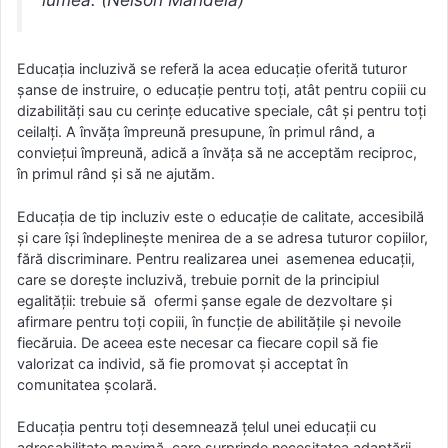
Educația incluzivă se referă la acea educație oferită tuturor
șanse de instruire, o educație pentru toți, atât pentru copiii cu
dizabilități sau cu cerințe educative speciale, cât și pentru toți
ceilalți. A învăța împreună presupune, în primul rând, a
conviețui împreună, adică a învăța să ne acceptăm reciproc,
în primul rând și să ne ajutăm.
Educația de tip incluziv este o educaţie de calitate, accesibilă
şi care îşi îndeplineşte menirea de a se adresa tuturor copiilor,
fără discriminare. Pentru realizarea unei asemenea educații,
care se dorește incluzivă, trebuie pornit de la principiul
egalității: trebuie să ofermi șanse egale de dezvoltare și
afirmare pentru toți copiii, în funcție de abilitățile și nevoile
fiecăruia. De aceea este necesar ca fiecare copil să fie
valorizat ca individ, să fie promovat și acceptat în
comunitatea școlară.
Educaţia pentru toţi desemnează ţelul unei educaţii cu
adresabilitate maximă, care surprinde necesitatea adaptării