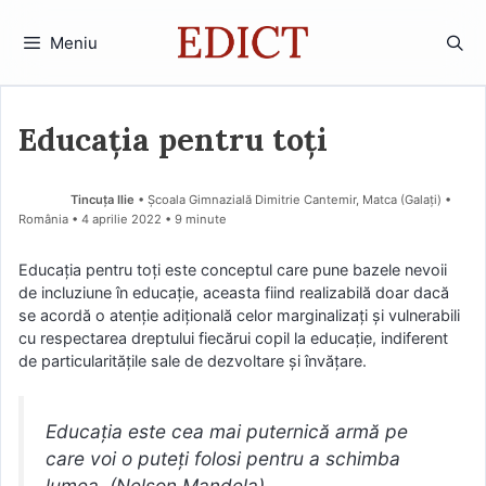
Sari
la
Meniu
conținut
Educația pentru toți
Tincuța Ilie
• Școala Gimnazială Dimitrie Cantemir, Matca (Galaţi) •
România
4 aprilie 2022
• 9 minute
Educaţia pentru toţi este conceptul care pune bazele nevoii
de incluziune în educaţie, aceasta fiind realizabilă doar dacă
se acordă o atenţie adiţională celor marginalizaţi şi vulnerabili
cu respectarea dreptului fiecărui copil la educaţie, indiferent
de particularităţile sale de dezvoltare şi învăţare.
Educația este cea mai puternică armă pe
care voi o puteți folosi pentru a schimba
lumea. (Nelson Mandela)