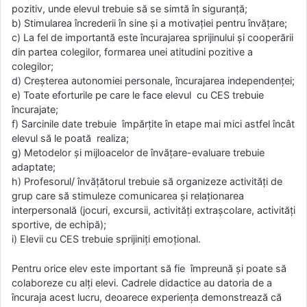
pozitiv, unde elevul trebuie să se simtă în siguranță;
b) Stimularea încrederii în sine şi a motivaţiei pentru învăţare;
c) La fel de importantă este încurajarea sprijinului şi cooperării
din partea colegilor, formarea unei atitudini pozitive a
colegilor;
d) Creşterea autonomiei personale, încurajarea independenţei;
e) Toate eforturile pe care le face elevul cu CES trebuie
încurajate;
f) Sarcinile date trebuie împărţite în etape mai mici astfel încât
elevul să le poată realiza;
g) Metodelor şi mijloacelor de învăţare-evaluare trebuie
adaptate;
h) Profesorul/ învățătorul trebuie să organizeze activităţi de
grup care să stimuleze comunicarea şi relaţionarea
interpersonală (jocuri, excursii, activităţi extraşcolare, activităţi
sportive, de echipă);
i) Elevii cu CES trebuie sprijiniți emoţional.
Pentru orice elev este important să fie împreună şi poate să
colaboreze cu alţi elevi. Cadrele didactice au datoria de a
încuraja acest lucru, deoarece experienţa demonstrează că