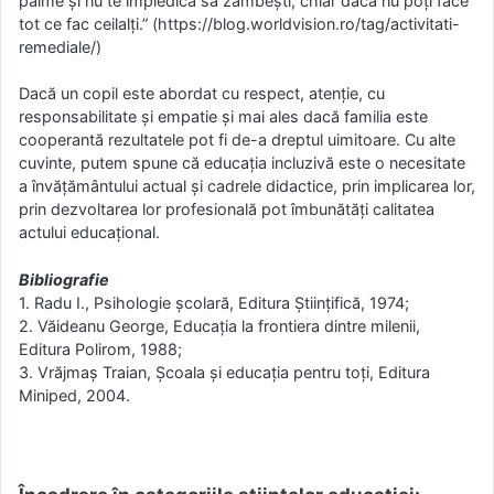
palme și nu te împiedică să zâmbești, chiar dacă nu poți face
tot ce fac ceilalți.” (https://blog.worldvision.ro/tag/activitati-
remediale/)
Dacă un copil este abordat cu respect, atenție, cu
responsabilitate şi empatie şi mai ales dacă familia este
cooperantă rezultatele pot fi de-a dreptul uimitoare. Cu alte
cuvinte, putem spune că educaţia incluzivă este o necesitate
a învățământului actual și cadrele didactice, prin implicarea lor,
prin dezvoltarea lor profesională pot îmbunătăți calitatea
actului educațional.
Bibliografie
1. Radu I., Psihologie şcolară, Editura Ştiinţifică, 1974;
2. Văideanu George, Educaţia la frontiera dintre milenii,
Editura Polirom, 1988;
3. Vrăjmaş Traian, Şcoala şi educaţia pentru toţi, Editura
Miniped, 2004.