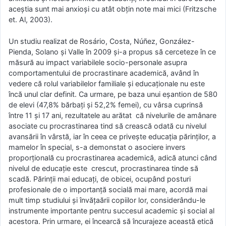
aceștia sunt mai anxioși cu atât obțin note mai mici (Fritzsche
et. Al, 2003).
Un studiu realizat de Rosário, Costa, Núñez, González-
Pienda, Solano și Valle în 2009 și-a propus să cerceteze în ce
măsură au impact variabilele socio-personale asupra
comportamentului de procrastinare academică, având în
vedere că rolul variabilelor familiale și educaționale nu este
încă unul clar definit. Ca urmare, pe baza unui eșantion de 580
de elevi (47,8% bărbați și 52,2% femei), cu vârsa cuprinsă
între 11 și 17 ani, rezultatele au arătat că nivelurile de amânare
asociate cu procrastinarea tind să crească odată cu nivelul
avansării în vârstă, iar în ceea ce privește educația părinților, a
mamelor în special, s-a demonstat o asociere invers
proporțională cu procrastinarea academică, adică atunci când
nivelul de educație este crescut, procrastinarea tinde să
scadă. Părinții mai educați, de obicei, ocupând posturi
profesionale de o importanță socială mai mare, acordă mai
mult timp studiului și învățaării copiilor lor, considerându-le
instrumente importante pentru succesul academic și social al
acestora. Prin urmare, ei încearcă să încurajeze această etică