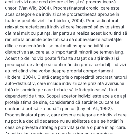
acei indivizi care cred despre ei înșiși că procrastinează
uneori (Van Wik, 2004). Procrastinatorul cronic, care este
acea categorie de indivizi care procrastineazã aproape în
toate aspectele vieții lor (Ibidem, 2004). Procrastinatorul
relaxat caracterizează indivizii care încearcă să evite stresul
cât mai mult cu putință, iar pentru a realiza acest lucru tind să
renunțe la anumite activități sau să subevalueze activitățile
dificile concentrându-se mai mult asupra activităților
distractive sau care au o importanță minoră pe termen lung.
Acest tip de individ poate fi foarte atașat de alți indivizi și
preocupat de atenție și confirmări din partea celorlalți indivizi
atunci când vine vorba despre propriul comportament
(Ibidem, 2004). O altă categorie o reprezintă procrastinatorul
auto-distructiv, care include indivizii care prezintă aversiune
față de sarcinile pe care trebuie să le îndeplinească, fiind
dependenți de timp. Scopul acestor indivizi este acela de ași
proteja stima de sine, considerând că sarcinile cu care se
confruntă pot să i-o pună în pericol (Lay et. Al., 1992).
Procrastinatorul pasiv, care descrie categoria de indivizi care
nu pot lua decizii deoarece nu au abilitatea de a se hotărî în
ceea ce privește strategia potrivită și de a o pune în aplicare.
Aceștia simt presiunea pe care le-o impune apropierea