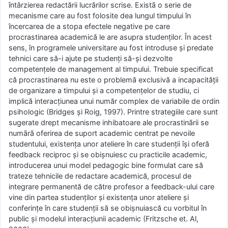
întârzierea redactării lucrărilor scrise. Existã o serie de
mecanisme care au fost folosite dea lungul timpului în
încercarea de a stopa efectele negative pe care
procrastinarea academică le are asupra studenților. În acest
sens, în programele universitare au fost introduse și predate
tehnici care să-i ajute pe studenți să-și dezvolte
competențele de management al timpului. Trebuie specificat
că procrastinarea nu este o problemă exclusivă a incapacității
de organizare a timpului și a competențelor de studiu, ci
implică interacțiunea unui număr complex de variabile de ordin
psihologic (Bridges și Roig, 1997). Printre strategiile care sunt
sugerate drept mecanisme inhibatoare ale procrastinãrii se
numãrã oferirea de suport academic centrat pe nevoile
studentului, existența unor ateliere în care studenții își oferă
feedback reciproc și se obișnuiesc cu practicile academic,
introducerea unui model pedagogic bine formulat care să
trateze tehnicile de redactare academică, procesul de
integrare permanentă de către profesor a feedback-ului care
vine din partea studenților și existența unor ateliere și
conferințe în care studenții să se obișnuiască cu vorbitul în
public și modelul interacțiunii academic (Fritzsche et. Al,