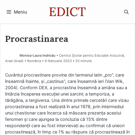
Sari
la
Meniu
conținut
Procrastinarea
Monica-Laura Indricău
• Centrul Școlar pentru Educație Incluzivă,
Arad (Arad) • România
9 februarie 2023
• 20 minute
Cuvântul procrastinare provine din termenul latin „pro”, care
înseamnã înainte, și „castinus”, care înseamnă ieri (Van Wik,
2004). Conform DEX, a procrastina înseamnă a amâna sau a
întârzia începerea execuției unei sarcini; a temporiza, a
tărăgăna, a tergiversa. Una dintre primele cercetări care vizau
procrastinarea a fost realizată în anul 1978, prin intermediul
unui chestionar care încerca să măsoare prezența acestui
fenomen și care ajungea la concluzia că 15% dintre
respondenții care au fost intervievați au confirmat că uneori
procrastinează, în timp ce 1% au rãspuns că procrastinează în