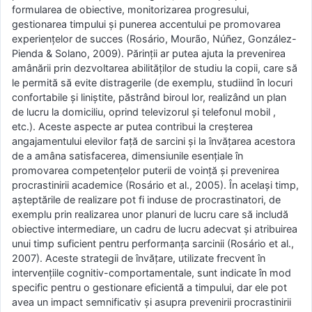
formularea de obiective, monitorizarea progresului,
gestionarea timpului și punerea accentului pe promovarea
experiențelor de succes (Rosário, Mourão, Núñez, González-
Pienda & Solano, 2009). Părinții ar putea ajuta la prevenirea
amânării prin dezvoltarea abilităților de studiu la copii, care să
le permită să evite distragerile (de exemplu, studiind în locuri
confortabile și liniștite, păstrând biroul lor, realizând un plan
de lucru la domiciliu, oprind televizorul și telefonul mobil ,
etc.). Aceste aspecte ar putea contribui la creșterea
angajamentului elevilor față de sarcini și la învățarea acestora
de a amâna satisfacerea, dimensiunile esențiale în
promovarea competențelor puterii de voință și prevenirea
procrastinirii academice (Rosário et al., 2005). În același timp,
așteptările de realizare pot fi induse de procrastinatori, de
exemplu prin realizarea unor planuri de lucru care să includă
obiective intermediare, un cadru de lucru adecvat și atribuirea
unui timp suficient pentru performanța sarcinii (Rosário et al.,
2007). Aceste strategii de învățare, utilizate frecvent în
intervențiile cognitiv-comportamentale, sunt indicate în mod
specific pentru o gestionare eficientă a timpului, dar ele pot
avea un impact semnificativ și asupra prevenirii procrastinirii