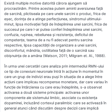
Există multiple motive datorită cărora ajungem să
procrastinăm. Printre acestea putem aminti aversiunea față
de sarcină, plictiseala pe care unele sarcini o produc, frica de
eșec, dorința de a atinge perfecțiunea, sindromul ultimului-
minut, lipsa motivației față de îndeplinirea unei sarcini, frica de
succesul pe care l-ar putea conferi îndeplinirea unei sarcini,
confuzia, rușinea, rebeliunea și rezistența, deficitul de
competențe, teama de a nu fi adecvat pentru sarcina
respective, lipsa capacității de organizare a unei sarcini,
disconfortul, mândria, ostilitatea față de o sarcină sau
obișnuința de a amâna (Watson, 2011; Milgram et. Al., 1988).
În urma unei cercetări care analiza prin intermediul RMN-ului
ce tip de conexiuni neuronale întră în acțiune în momentul în
care un grup de indivizi erau puși în situația de a alege între
acțiuni care implicau recompense monetare, dar care variau în
funcție de întârzierea cu care erau îndeplinite, s-a observat
activarea a două sisteme principale: activarea unor
componente ale sistemului limbic, asociate cu existența
dopaminei, incluzând cortexul paralimbic care se activează în
general atunci când discutăm despre decizii care implică