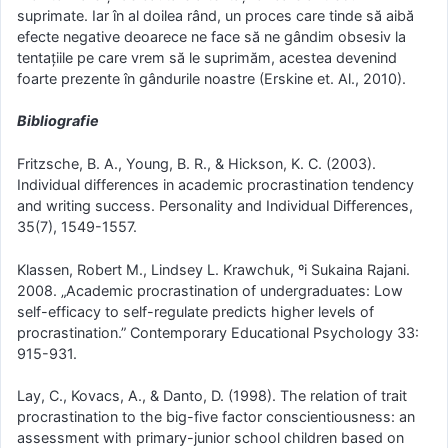
suprimate. Iar în al doilea rând, un proces care tinde să aibă
efecte negative deoarece ne face să ne gândim obsesiv la
tentațiile pe care vrem să le suprimăm, acestea devenind
foarte prezente în gândurile noastre (Erskine et. Al., 2010).
Bibliografie
Fritzsche, B. A., Young, B. R., & Hickson, K. C. (2003).
Individual differences in academic procrastination tendency
and writing success. Personality and Individual Differences,
35(7), 1549-1557.
Klassen, Robert M., Lindsey L. Krawchuk, ºi Sukaina Rajani.
2008. „Academic procrastination of undergraduates: Low
self-efficacy to self-regulate predicts higher levels of
procrastination.” Contemporary Educational Psychology 33:
915-931.
Lay, C., Kovacs, A., & Danto, D. (1998). The relation of trait
procrastination to the big-five factor conscientiousness: an
assessment with primary-junior school children based on