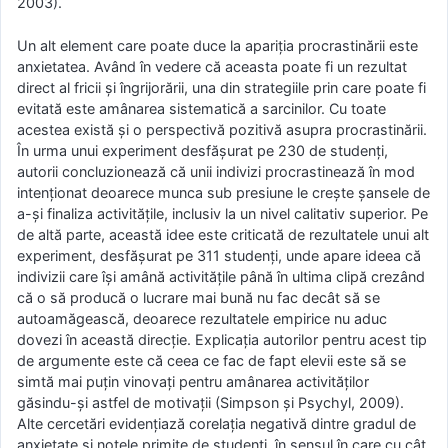
2003).
Un alt element care poate duce la apariția procrastinării este
anxietatea. Având în vedere că aceasta poate fi un rezultat
direct al fricii și îngrijorării, una din strategiile prin care poate fi
evitată este amânarea sistematică a sarcinilor. Cu toate
acestea există și o perspectivă pozitivă asupra procrastinării.
În urma unui experiment desfășurat pe 230 de studenți,
autorii concluzionează că unii indivizi procrastinează în mod
intenționat deoarece munca sub presiune le crește șansele de
a-și finaliza activitățile, inclusiv la un nivel calitativ superior. Pe
de altă parte, această idee este criticată de rezultatele unui alt
experiment, desfășurat pe 311 studenți, unde apare ideea că
indivizii care își amână activitățile până în ultima clipă crezând
că o să producă o lucrare mai bună nu fac decât să se
autoamăgească, deoarece rezultatele empirice nu aduc
dovezi în această direcție. Explicația autorilor pentru acest tip
de argumente este că ceea ce fac de fapt elevii este să se
simtă mai puțin vinovați pentru amânarea activităților
găsindu-și astfel de motivații (Simpson și Psychyl, 2009).
Alte cercetări evidențiază corelația negativă dintre gradul de
anxietate și notele primite de studenți, în sensul în care cu cât