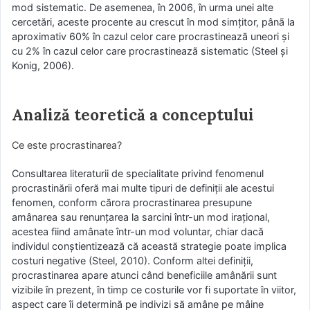
mod sistematic. De asemenea, în 2006, în urma unei alte
cercetări, aceste procente au crescut în mod simțitor, pânã la
aproximativ 60% în cazul celor care procrastinează uneori și
cu 2% în cazul celor care procrastineazã sistematic (Steel și
Konig, 2006).
Analiză teoretică a conceptului
Ce este procrastinarea?
Consultarea literaturii de specialitate privind fenomenul
procrastinării oferă mai multe tipuri de definiții ale acestui
fenomen, conform cărora procrastinarea presupune
amânarea sau renunțarea la sarcini într-un mod irațional,
acestea fiind amânate într-un mod voluntar, chiar dacă
individul conștientizează că această strategie poate implica
costuri negative (Steel, 2010). Conform altei definiții,
procrastinarea apare atunci când beneficiile amânării sunt
vizibile în prezent, în timp ce costurile vor fi suportate în viitor,
aspect care îi determină pe indivizi să amâne pe mâine