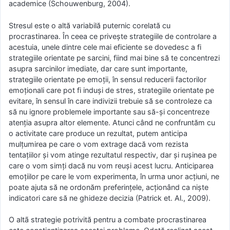
academice (Schouwenburg, 2004).
Stresul este o altă variabilă puternic corelată cu
procrastinarea. În ceea ce privește strategiile de controlare a
acestuia, unele dintre cele mai eficiente se dovedesc a fi
strategiile orientate pe sarcini, fiind mai bine să te concentrezi
asupra sarcinilor imediate, dar care sunt importante,
strategiile orientate pe emoții, în sensul reducerii factorilor
emoționali care pot fi induși de stres, strategiile orientate pe
evitare, în sensul în care indivizii trebuie să se controleze ca
să nu ignore problemele importante sau să-și concentreze
atenția asupra altor elemente. Atunci când ne confruntăm cu
o activitate care produce un rezultat, putem anticipa
mulțumirea pe care o vom extrage dacă vom rezista
tentațiilor și vom atinge rezultatul respectiv, dar și rușinea pe
care o vom simți dacă nu vom reuși acest lucru. Anticiparea
emoțiilor pe care le vom experimenta, în urma unor acțiuni, ne
poate ajuta să ne ordonăm preferințele, acționând ca niște
indicatori care să ne ghideze decizia (Patrick et. Al., 2009).
O altã strategie potrivită pentru a combate procrastinarea