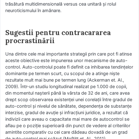
trăsătură multidimensională versus cea unitară și rolul
neuroticismului în amânare.
Sugestii pentru contracararea
procrastinării
Una dintre cele mai importante strategii prin care pot fi atinse
aceste obiective este impunerea unor mecanisme de auto-
control. Auto-controlul poate fi definit ca inhibarea tendințelor
dominante pe termen scurt, cu scopul de a atinge niște
rezultate mult mai bune pe termen lung (Ackerman et. Al.,
2009). Într-un studiu longitudinal realizat pe 1.000 de copii,
din momentul nașterii până la vârsta de 32 de ani, care avea
drept scop observarea existenței unei corelații între gradul de
auto-control și nivelul de sănătate, dependența de substanțe
interzise, gradul de avuție și infracțiuni juridice, a rezultat că
indivizii care aveau o capacitate mai mare de autocontrol se
aflau pe o poziție superioară din punct de vedere al criteriilor
amintite comparativ cu cei care dădeau dovadă de un grad
de auto-control mai scăzut (Moftitt et. Al., 2011).