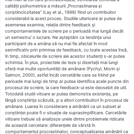
calității psihometrice a măsurii „Procrastinarea și
conștiinciozitatea” (Lay et al., 1998) fiind un contribuitor
considerabil la acest proces. Studiile ulterioare ar putea de
asemenea examina, relația dintre feedback și
comportamentele de scriere pe o perioadă mai lungă decât
un semestru/ o lucrare. Ne așteptăm ca tendința unui
participant de a amâna să nu mai fie afectat în mod
semnificativ prin primirea de feedback, cu toate acestea însă,
în timp, obiceiurile de scriere ale acestor studenți s-ar putea
schimba. În plus, proiectele de teze și disertații mai lungi
oferă mai multe oportunități de amânare (Pychyl, Morin și
Salmon, 2000), astfel încât cercetările care se întind pe
perioade mai lungi de timp ar putea identifica acele puncte din
procesul de scriere, la care feedback-ul este deosebit de util.
Totodată studii vitoare ar putea demonstra existența, pe
lângă conștiința scăzută, și a altori contribuitori în procesul de
amânare. Luarea în considerare a amânării ca un subset al
conștiinței poate fi o situație de suprasimplificare. Cercetările
viitoare trebuie să analizeze unele dintre problemele ridicate
de această cercetare: diferențele de vârstă în
comportamentul procrastinator, conceptualizarea amânării ca