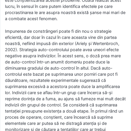
este conștientizarea acestei probleme. Odată realizat acest
lucru, în sensul în care putem identifica efectele pe care
procrastinarea le are asupra noastră există șanse mai mari de
a combate acest fenomen.
Impunerea de constrângeri poate fi din nou o strategie
eficientă, dar doar în cazul în care aceasta vine din partea
noastrã, nefiind impusă din exterior (Ariely și Wertenbroch,
2002). Strategia auto-controlului poate avea uneori efecte
negative asupra indivizilor. În acest sens, o doză prea mare
de auto-control într-un anumit domeniu poate duce la
diminuarea gradului de auto-control în altul. Dacă auto-
controlul este bazat pe suprimarea unor porniri care pot fi
dăunătoare, rezultatele experimentale sugerează că
suprimarea excesivă a acestora poate duce la amplificarea
lor. Indivizii care se aflau într-un grup care încerca să-și
reprime dorința de a fuma, au ajuns să fumeze mai mult decât
indivizii din grupul de control. Se consideră că suprimarea
tentației presupune existența a două etape. În primul rând un
proces de operare, conștient, care încearcă să suprime
elementele care ar putea să ne distragă atenția și de
monitorizare și de căutare a tentațiilor care ar trebui