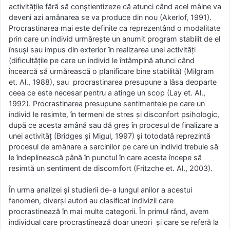
activitățile fără să conștientizeze că atunci când acel mâine va
deveni azi amânarea se va produce din nou (Akerlof, 1991).
Procrastinarea mai este definite ca reprezentând o modalitate
prin care un individ urmărește un anumit program stabilit de el
însuși sau impus din exterior în realizarea unei activități
(dificultățile pe care un individ le întâmpină atunci când
încearcă să urmăreascã o planificare bine stabilită) (Milgram
et. Al., 1988), sau procrastinarea presupune a lăsa deoparte
ceea ce este necesar pentru a atinge un scop (Lay et. Al.,
1992). Procrastinarea presupune sentimentele pe care un
individ le resimte, în termeni de stres și disconfort psihologic,
dupã ce acesta amână sau dă greș în procesul de finalizare a
unei activităț (Bridges și Migul, 1997) și totodată reprezintă
procesul de amânare a sarcinilor pe care un individ trebuie să
le îndeplinească până în punctul în care acesta începe să
resimtă un sentiment de discomfort (Fritzche et. Al., 2003).
În urma analizei și studierii de-a lungul anilor a acestui
fenomen, diverși autori au clasificat indivizii care
procrastinează în mai multe categorii. În primul rând, avem
individual care procrastinează doar uneori și care se referă la