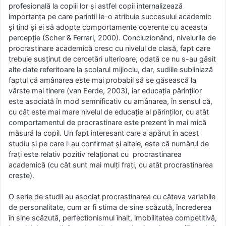
profesională la copiii lor și astfel copii internalizează
importanța pe care parintii le-o atribuie succesului academic
și tind și ei să adopte comportamente coerente cu aceasta
percepție (Scher & Ferrari, 2000). Concluzionând, nivelurile de
procrastinare academică cresc cu nivelul de clasă, fapt care
trebuie susținut de cercetări ulterioare, odată ce nu s-au găsit
alte date referitoare la școlarul mijlociu, dar, sudiile subliniază
faptul că amânarea este mai probabil să se găsească la
vârste mai tinere (van Eerde, 2003), iar educația părinților
este asociată în mod semnificativ cu amânarea, în sensul că,
cu cât este mai mare nivelul de educație al părinților, cu atât
comportamentul de procrastinare este prezent în mai mică
măsură la copil. Un fapt interesant care a apărut în acest
studiu și pe care l-au confirmat și altele, este că numărul de
frați este relativ pozitiv relaționat cu procrastinarea
academică (cu cât sunt mai mulți frați, cu atât procrastinarea
crește).
O serie de studii au asociat procrastinarea cu câteva variabile
de personalitate, cum ar fi stima de sine scăzută, încrederea
în sine scăzută, perfectionismul înalt, imobilitatea competitivă,