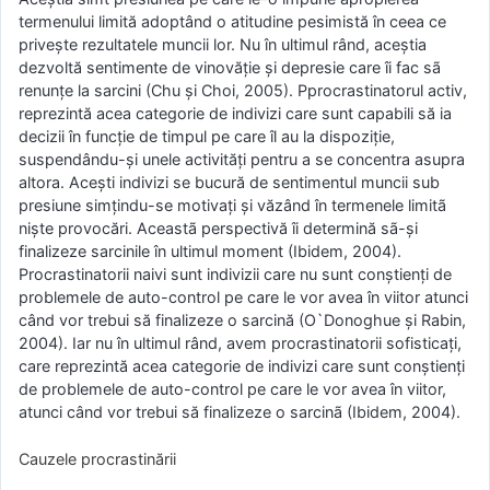
termenului limită adoptând o atitudine pesimistă în ceea ce
privește rezultatele muncii lor. Nu în ultimul rând, aceștia
dezvoltă sentimente de vinovăție și depresie care îi fac sã
renunțe la sarcini (Chu și Choi, 2005). Pprocrastinatorul activ,
reprezintă acea categorie de indivizi care sunt capabili să ia
decizii în funcție de timpul pe care îl au la dispoziție,
suspendându-și unele activități pentru a se concentra asupra
altora. Acești indivizi se bucură de sentimentul muncii sub
presiune simțindu-se motivați și văzând în termenele limitã
niște provocări. Aceastã perspectivă îi determină sã-și
finalizeze sarcinile în ultimul moment (Ibidem, 2004).
Procrastinatorii naivi sunt indivizii care nu sunt conștienți de
problemele de auto-control pe care le vor avea în viitor atunci
când vor trebui să finalizeze o sarcină (O`Donoghue și Rabin,
2004). Iar nu în ultimul rând, avem procrastinatorii sofisticați,
care reprezintă acea categorie de indivizi care sunt conștienți
de problemele de auto-control pe care le vor avea în viitor,
atunci când vor trebui să finalizeze o sarcinã (Ibidem, 2004).
Cauzele procrastinării