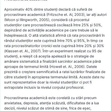
Aproximativ 40% dintre studenți declară că suferă de
procrastinare academică (Fritzsche et. Al, 2003), iar alți autori
(Moon și Illingworth, 2005), consideră că procentul
studenților care procrastinează oscilează între 25% și 50%,
depinzând de activitățile academice pe care trebuie să le
îndeplinească. O altă statistică afirmă că rata procrastinării în
rândul studenților este cuprinsă între 70% și 95%, în timp ce
rata procrastinatorilor cronici este cuprinsă între 20% și 30%
(Klassen et. Al., 2007). Într-un experiment realizat cu 95 de
studenți, a reieșit că aceștia apelează la o strategie de
amânare sistematică a finalizării sarcinilor academice până
aproape de termenul limită (Howell et. Al., 2006). Datele
prezintă o creștere semnificativă a ratei lucrărilor finalizate de
către studenți în apropierea termenului limită. Aceste date nu
sunt reprezentative doar la nivelul studenților ci pot fi
extrapolate inclusiv la nivelul corpului profesoral.
Procrastinarea academică este corelată cu stări precum
anxietatea, depresia, atenția scăzută, dificultatea de a lua
decizii, nivelul scăzut de stimă de sine, frica de eșec,