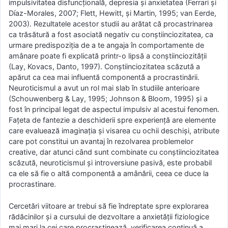
impulsivitatea disfuncțională, depresia și anxietatea (Ferrari și
Díaz-Morales, 2007; Flett, Hewitt, și Martin, 1995; van Eerde,
2003). Rezultatele acestor studii au arătat că procastrinarea
ca trăsătură a fost asociată negativ cu conștiinciozitatea, ca
urmare predispoziția de a te angaja în comportamente de
amânare poate fi explicată printr-o lipsă a conștiinciozității
(Lay, Kovacs, Danto, 1997). Conștiinciozitatea scăzută a
apărut ca cea mai influentă componentă a procrastinării.
Neuroticismul a avut un rol mai slab în studiile anterioare
(Schouwenberg & Lay, 1995; Johnson & Bloom, 1995) și a
fost în principal legat de aspectul impulsiv al acestui fenomen.
Fațeta de fantezie a deschiderii spre experiență are elemente
care evaluează imaginația și visarea cu ochii deschiși, atribute
care pot constitui un avantaj în rezolvarea problemelor
creative, dar atunci când sunt combinate cu conștiinciozitatea
scăzută, neuroticismul și introversiune pasivă, este probabil
ca ele să fie o altă componentă a amânării, ceea ce duce la
procrastinare.
Cercetări viitoare ar trebui să fie îndreptate spre explorarea
rădăcinilor și a cursului de dezvoltare a anxietății fiziologice
mai mari la cei care procrastinează, verificarea continuă a