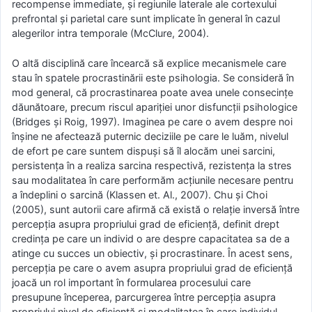
recompense immediate, și regiunile laterale ale cortexului
prefrontal și parietal care sunt implicate în general în cazul
alegerilor intra temporale (McClure, 2004).
O altã disciplină care încearcă să explice mecanismele care
stau în spatele procrastinării este psihologia. Se consideră în
mod general, că procrastinarea poate avea unele consecințe
dăunătoare, precum riscul apariției unor disfuncții psihologice
(Bridges și Roig, 1997). Imaginea pe care o avem despre noi
înșine ne afectează puternic deciziile pe care le luăm, nivelul
de efort pe care suntem dispuși să îl alocăm unei sarcini,
persistența în a realiza sarcina respectivă, rezistența la stres
sau modalitatea în care performăm acțiunile necesare pentru
a îndeplini o sarcină (Klassen et. Al., 2007). Chu și Choi
(2005), sunt autorii care afirmă că există o relație inversă între
percepția asupra propriului grad de eficiență, definit drept
credința pe care un individ o are despre capacitatea sa de a
atinge cu succes un obiectiv, și procrastinare. În acest sens,
percepția pe care o avem asupra propriului grad de eficiență
joacă un rol important în formularea procesului care
presupune începerea, parcurgerea între percepția asupra
propriului nivel de eficiență și modalitatea în care individul