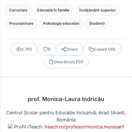
Cercetare
Educația în familie
Învățământ superior
Procrastinare
Psihologia educației
Studenți
2.785
0
Share
Copiați URL
Descărcați PDF
PDF
prof. Monica-Laura Indricău
Centrul Școlar pentru Educație Incluzivă, Arad (Arad),
România
Profil iTeach:
iteach.ro/profesor/monica.muresan1